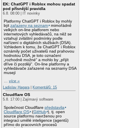
EK: ChatGPT i Roblox mohou spadat
pod přísnější pravidla
6.8. 08:00 | IT novinky
Platformy ChatGPT i Roblox by mohly
být
zařazeny na seznam
mimořádně
velkých on-line platforem nebo
internetových vyhledávačů, na něž se
vztahují zvláštní podmínky podle
nařízení o digitálních službách (DSA).
Vzhledem k tomu, že ChatGPT i Roblox
oznámily počet uživatelů nad prahovou
hodnotou DSA, je toto označení
„rozhodně možné“ a mohlo by „přijít
dříve či později“. On-line platformy a
vyhledávače zařazené na seznamy DSA
musejí
…
více »
Ladislav Hagara
|
Komentářů: 15
Cloudflare OS
5.8. 17:00 | Zajímavý software
Společnost Cloudflare
představila
Cloudflare OS
(
GitHub
), tj. open
source platformu navrženou pro
integraci umělé inteligence (agentů)
přímo do pracovních procesů