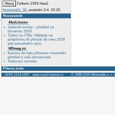
Celkem 2359 hlasů
Komentářů: 30
, poslední 3.4. 20:20
Rozcestník
AbcLinuxu
Jaderné noviny – přehled za
červenec 2026
Týden na ITBiz: Náklady na
podpůrnou AI převýší do roku 2028
plat samotného vývo
HDmag.cz
Kamery do bytu přinesou maximální
přehled o vaší domácnosti
Testovací novinka
Píšeme jinde
ISSN 1214-1267
www.czech-server.cz
© 1999-2015
Nitemedia s. r. 