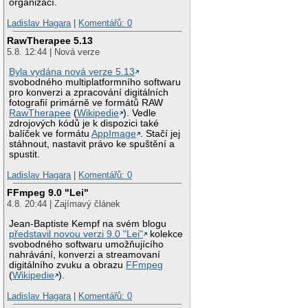
organizací.
Ladislav Hagara
|
Komentářů: 0
RawTherapee 5.13
5.8. 12:44 | Nová verze
Byla vydána nová verze 5.13
svobodného multiplatformního softwaru
pro konverzi a zpracování digitálních
fotografií primárně ve formátů RAW
RawTherapee
(
Wikipedie
). Vedle
zdrojových kódů je k dispozici také
balíček ve formátu
AppImage
. Stačí jej
stáhnout, nastavit právo ke spuštění a
spustit.
Ladislav Hagara
|
Komentářů: 0
FFmpeg 9.0 "Lei"
4.8. 20:44 | Zajímavý článek
Jean-Baptiste Kempf na svém blogu
představil novou verzi 9.0 "Lei"
kolekce
svobodného softwaru umožňujícího
nahrávání, konverzi a streamovaní
digitálního zvuku a obrazu
FFmpeg
(
Wikipedie
).
Ladislav Hagara
|
Komentářů: 0