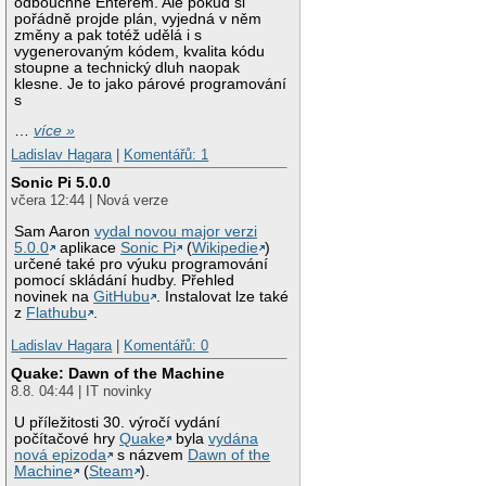
odbouchne Enterem. Ale pokud si
pořádně projde plán, vyjedná v něm
změny a pak totéž udělá i s
vygenerovaným kódem, kvalita kódu
stoupne a technický dluh naopak
klesne. Je to jako párové programování
s
…
více »
Ladislav Hagara
|
Komentářů: 1
Sonic Pi 5.0.0
včera 12:44 | Nová verze
Sam Aaron
vydal novou major verzi
5.0.0
aplikace
Sonic Pi
(
Wikipedie
)
určené také pro výuku programování
pomocí skládání hudby. Přehled
novinek na
GitHubu
. Instalovat lze také
z
Flathubu
.
Ladislav Hagara
|
Komentářů: 0
Quake: Dawn of the Machine
8.8. 04:44 | IT novinky
U příležitosti 30. výročí vydání
počítačové hry
Quake
byla
vydána
nová epizoda
s názvem
Dawn of the
Machine
(
Steam
).