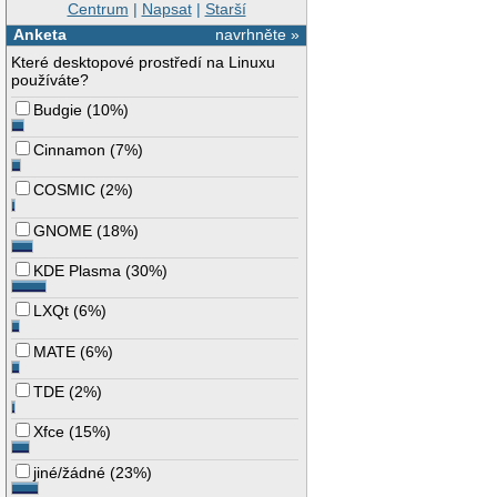
Centrum
|
Napsat
|
Starší
Anketa
navrhněte »
Které desktopové prostředí na Linuxu
používáte?
Budgie
(
10%
)
Cinnamon
(
7%
)
COSMIC
(
2%
)
GNOME
(
18%
)
KDE Plasma
(
30%
)
LXQt
(
6%
)
MATE
(
6%
)
TDE
(
2%
)
Xfce
(
15%
)
jiné/žádné
(
23%
)