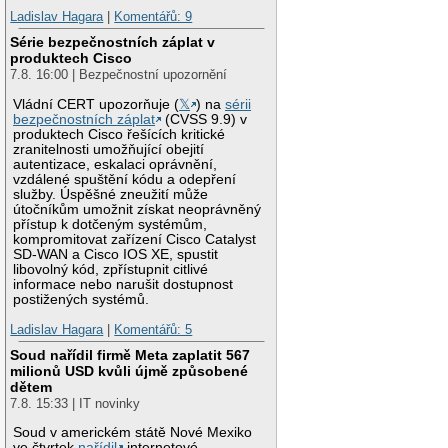
Ladislav Hagara
|
Komentářů: 9
Série bezpečnostních záplat v
produktech Cisco
7.8. 16:00 | Bezpečnostní upozornění
Vládní CERT upozorňuje (
𝕏
) na
sérii
bezpečnostních záplat
(CVSS 9.9) v
produktech Cisco řešících kritické
zranitelnosti umožňující obejití
autentizace, eskalaci oprávnění,
vzdálené spuštění kódu a odepření
služby. Úspěšné zneužití může
útočníkům umožnit získat neoprávněný
přístup k dotčeným systémům,
kompromitovat zařízení Cisco Catalyst
SD-WAN a Cisco IOS XE, spustit
libovolný kód, zpřístupnit citlivé
informace nebo narušit dostupnost
postižených systémů.
Ladislav Hagara
|
Komentářů: 5
Soud nařídil firmě Meta zaplatit 567
milionů USD kvůli újmě způsobené
dětem
7.8. 15:33 | IT novinky
Soud v americkém státě Nové Mexiko
ve čtvrtek
nařídil
internetové