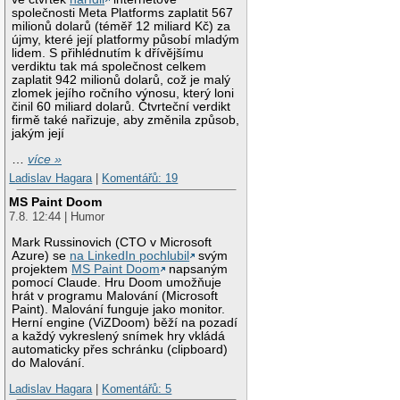
společnosti Meta Platforms zaplatit 567
milionů dolarů (téměř 12 miliard Kč) za
újmy, které její platformy působí mladým
lidem. S přihlédnutím k dřívějšímu
verdiktu tak má společnost celkem
zaplatit 942 milionů dolarů, což je malý
zlomek jejího ročního výnosu, který loni
činil 60 miliard dolarů. Čtvrteční verdikt
firmě také nařizuje, aby změnila způsob,
jakým její
…
více »
Ladislav Hagara
|
Komentářů: 19
MS Paint Doom
7.8. 12:44 | Humor
Mark Russinovich (CTO v Microsoft
Azure) se
na LinkedIn pochlubil
svým
projektem
MS Paint Doom
napsaným
pomocí Claude. Hru Doom umožňuje
hrát v programu Malování (Microsoft
Paint). Malování funguje jako monitor.
Herní engine (ViZDoom) běží na pozadí
a každý vykreslený snímek hry vkládá
automaticky přes schránku (clipboard)
do Malování.
Ladislav Hagara
|
Komentářů: 5