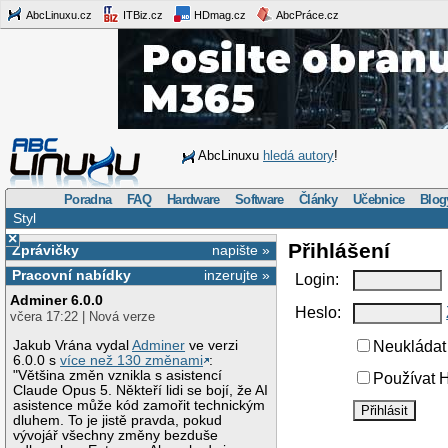
AbcLinuxu.cz
ITBiz.cz
HDmag.cz
AbcPráce.cz
AbcLinuxu
hledá autory
!
Poradna
FAQ
Hardware
Software
Články
Učebnice
Blog
Styl
×
Přihlášení
Zprávičky
napište »
Pracovní nabídky
inzerujte »
Login:
Adminer 6.0.0
Heslo:
včera 17:22 | Nová verze
Jakub Vrána vydal
Adminer
ve verzi
Neukládat 
6.0.0 s
více než 130 změnami
:
"Většina změn vznikla s asistencí
Používat H
Claude Opus 5. Někteří lidi se bojí, že AI
asistence může kód zamořit technickým
dluhem. To je jistě pravda, pokud
vývojář všechny změny bezduše