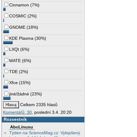
Cinnamon
(
7%
)
COSMIC
(
2%
)
GNOME
(
18%
)
KDE Plasma
(
30%
)
LXQt
(
6%
)
MATE
(
6%
)
TDE
(
2%
)
Xfce
(
15%
)
jiné/žádné
(
23%
)
Celkem 2335 hlasů
Komentářů: 30
, poslední 3.4. 20:20
Rozcestník
AbcLinuxu
Týden na ScienceMag.cz: Vylepšený