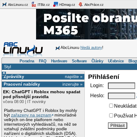
AbcLinuxu.cz
ITBiz.cz
HDmag.cz
AbcPráce.cz
AbcLinuxu
hledá autory
!
Poradna
FAQ
Hardware
Software
Články
Učebnice
Blog
Styl
×
Přihlášení
Zprávičky
napište »
Pracovní nabídky
inzerujte »
Login:
EK: ChatGPT i Roblox mohou spadat
Heslo:
pod přísnější pravidla
včera 08:00 | IT novinky
Neukládat 
Platformy ChatGPT i Roblox by mohly
být
zařazeny na seznam
mimořádně
Používat H
velkých on-line platforem nebo
internetových vyhledávačů, na něž se
vztahují zvláštní podmínky podle
nařízení o digitálních službách (DSA).