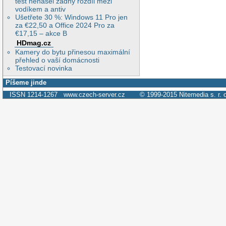
test nenašel žádný rozdíl mezi
vodíkem a antiv
Ušetřete 30 %: Windows 11 Pro jen
za €22,50 a Office 2024 Pro za
€17,15 – akce B
HDmag.cz
Kamery do bytu přinesou maximální
přehled o vaší domácnosti
Testovací novinka
Píšeme jinde
ISSN 1214-1267
www.czech-server.cz
© 1999-2015
Nitemedia s. r. 