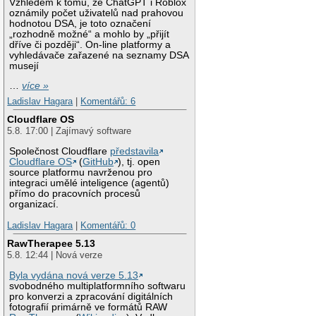
Vzhledem k tomu, že ChatGPT i Roblox
oznámily počet uživatelů nad prahovou
hodnotou DSA, je toto označení
„rozhodně možné“ a mohlo by „přijít
dříve či později“. On-line platformy a
vyhledávače zařazené na seznamy DSA
musejí
…
více »
Ladislav Hagara
|
Komentářů: 6
Cloudflare OS
5.8. 17:00 | Zajímavý software
Společnost Cloudflare
představila
Cloudflare OS
(
GitHub
), tj. open
source platformu navrženou pro
integraci umělé inteligence (agentů)
přímo do pracovních procesů
organizací.
Ladislav Hagara
|
Komentářů: 0
RawTherapee 5.13
5.8. 12:44 | Nová verze
Byla vydána nová verze 5.13
svobodného multiplatformního softwaru
pro konverzi a zpracování digitálních
fotografií primárně ve formátů RAW