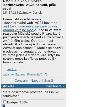
T-Mobile nikdo k blokaci
‚dezinfowebu‘ AC24 nenutil, píše
soud
3.8. 17:22 | Zajímavý článek
Firma T-Mobile blokovala
„dezinformační web“ AC24 bez toho,
aniž by k tomu měla závazný pokyn
orgánů veřejné moci
. Píše to ve svém
rozsudku Městský soud v Praze, který
po čtyřech letech uzavřel kauzu blokace
zmíněného webu. Operátor musí
uhradit škodu ve výši 35 tisíc korun.
Advokát společnosti T-Mobile se snažil i
u odvolacího senátu argumentovat tím,
že firma jednala v dobré víře, když na
stránky omezila přístup poté, co ji k
tomu vyzvalo
…
více »
Ladislav Hagara
|
Komentářů: 71
Centrum
|
Napsat
|
Starší
Anketa
navrhněte »
Které desktopové prostředí na Linuxu
používáte?
Budgie
(
10%
)