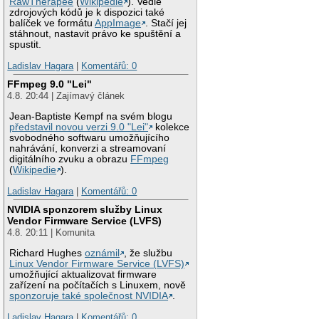
RawTherapee
(
Wikipedie
). Vedle
zdrojových kódů je k dispozici také
balíček ve formátu
AppImage
. Stačí jej
stáhnout, nastavit právo ke spuštění a
spustit.
Ladislav Hagara
|
Komentářů: 0
FFmpeg 9.0 "Lei"
4.8. 20:44 | Zajímavý článek
Jean-Baptiste Kempf na svém blogu
představil novou verzi 9.0 "Lei"
kolekce
svobodného softwaru umožňujícího
nahrávání, konverzi a streamovaní
digitálního zvuku a obrazu
FFmpeg
(
Wikipedie
).
Ladislav Hagara
|
Komentářů: 0
NVIDIA sponzorem služby Linux
Vendor Firmware Service (LVFS)
4.8. 20:11 | Komunita
Richard Hughes
oznámil
, že službu
Linux Vendor Firmware Service (LVFS)
umožňující aktualizovat firmware
zařízení na počítačích s Linuxem, nově
sponzoruje také společnost NVIDIA
.
Ladislav Hagara
|
Komentářů: 0