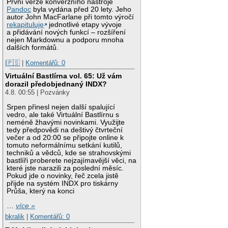
První verze konverzního nástroje
Pandoc
byla vydána před 20 lety. Jeho
autor John MacFarlane při tomto výročí
rekapituluje
jednotlivé etapy vývoje
a přidávání nových funkcí – rozšíření
nejen Markdownu a podporu mnoha
dalších formátů.
|🇵🇸
|
Komentářů: 0
Virtuální Bastlírna vol. 65: Už vám
dorazil předobjednaný INDX?
4.8. 00:55 | Pozvánky
Srpen přinesl nejen další spalující
vedro, ale také Virtuální Bastlírnu s
neméně žhavými novinkami. Využijte
tedy předpovědi na deštivý čtvrteční
večer a od 20:00 se připojte online k
tomuto neformálnímu setkání kutilů,
techniků a vědců, kde se strahovskými
bastlíři proberete nejzajímavější věci, na
které jste narazili za poslední měsíc.
Pokud jde o novinky, řeč zcela jistě
přijde na systém INDX pro tiskárny
Průša, který na konci
…
více »
bkralik
|
Komentářů: 0