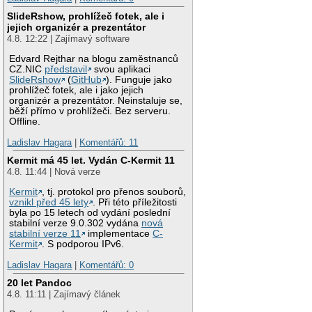
SlideRshow, prohlížeč fotek, ale i
jejich organizér a prezentátor
4.8. 12:22 | Zajímavý software
Edvard Rejthar na blogu zaměstnanců
CZ.NIC
představil
svou aplikaci
SlideRshow
(
GitHub
). Funguje jako
prohlížeč fotek, ale i jako jejich
organizér a prezentátor. Neinstaluje se,
běží přímo v prohlížeči. Bez serveru.
Offline.
Ladislav Hagara
|
Komentářů: 11
Kermit má 45 let. Vydán C-Kermit 11
4.8. 11:44 | Nová verze
Kermit
, tj. protokol pro přenos souborů,
vznikl před 45 lety
. Při této příležitosti
byla po 15 letech od vydání poslední
stabilní verze 9.0.302 vydána
nová
stabilní verze 11
implementace
C-
Kermit
. S podporou IPv6.
Ladislav Hagara
|
Komentářů: 0
20 let Pandoc
4.8. 11:11 | Zajímavý článek