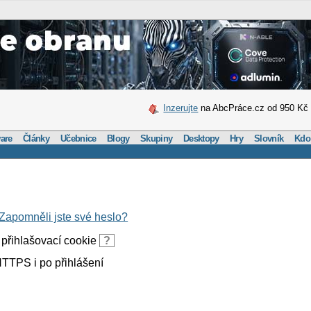
Inzerujte
na AbcPráce.cz od 950 Kč
are
Články
Učebnice
Blogy
Skupiny
Desktopy
Hry
Slovník
Kdo
Zapomněli jste své heslo?
přihlašovací cookie
?
TTPS i po přihlášení