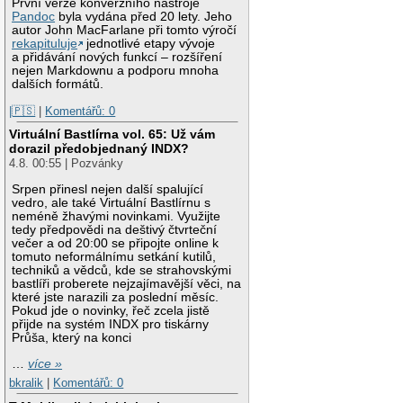
První verze konverzního nástroje
Pandoc
byla vydána před 20 lety. Jeho
autor John MacFarlane při tomto výročí
rekapituluje
jednotlivé etapy vývoje
a přidávání nových funkcí – rozšíření
nejen Markdownu a podporu mnoha
dalších formátů.
|🇵🇸
|
Komentářů: 0
Virtuální Bastlírna vol. 65: Už vám
dorazil předobjednaný INDX?
4.8. 00:55 | Pozvánky
Srpen přinesl nejen další spalující
vedro, ale také Virtuální Bastlírnu s
neméně žhavými novinkami. Využijte
tedy předpovědi na deštivý čtvrteční
večer a od 20:00 se připojte online k
tomuto neformálnímu setkání kutilů,
techniků a vědců, kde se strahovskými
bastlíři proberete nejzajímavější věci, na
které jste narazili za poslední měsíc.
Pokud jde o novinky, řeč zcela jistě
přijde na systém INDX pro tiskárny
Průša, který na konci
…
více »
bkralik
|
Komentářů: 0