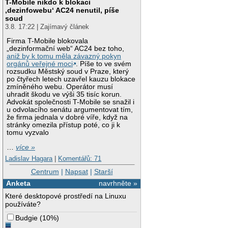
T-Mobile nikdo k blokaci
‚dezinfowebu‘ AC24 nenutil, píše
soud
3.8. 17:22 | Zajímavý článek
Firma T-Mobile blokovala
„dezinformační web“ AC24 bez toho,
aniž by k tomu měla závazný pokyn
orgánů veřejné moci
. Píše to ve svém
rozsudku Městský soud v Praze, který
po čtyřech letech uzavřel kauzu blokace
zmíněného webu. Operátor musí
uhradit škodu ve výši 35 tisíc korun.
Advokát společnosti T-Mobile se snažil i
u odvolacího senátu argumentovat tím,
že firma jednala v dobré víře, když na
stránky omezila přístup poté, co ji k
tomu vyzvalo
…
více »
Ladislav Hagara
|
Komentářů: 71
Centrum
|
Napsat
|
Starší
Anketa
navrhněte »
Které desktopové prostředí na Linuxu
používáte?
Budgie
(
10%
)