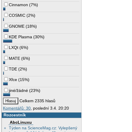
Cinnamon
(
7%
)
COSMIC
(
2%
)
GNOME
(
18%
)
KDE Plasma
(
30%
)
LXQt
(
6%
)
MATE
(
6%
)
TDE
(
2%
)
Xfce
(
15%
)
jiné/žádné
(
23%
)
Celkem 2335 hlasů
Komentářů: 30
, poslední 3.4. 20:20
Rozcestník
AbcLinuxu
Týden na ScienceMag.cz: Vylepšený