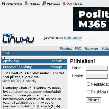
AbcLinuxu.cz
ITBiz.cz
HDmag.cz
AbcPráce.cz
AbcLinuxu
hledá autory
!
Poradna
FAQ
Hardware
Softw
Styl
×
Přihlášení
Zprávičky
napište »
Pracovní nabídky
inzerujte »
Login:
EK: ChatGPT i Roblox mohou spadat
Heslo:
pod přísnější pravidla
včera 08:00 | IT novinky
Neukládat 
Platformy ChatGPT i Roblox by mohly
být
zařazeny na seznam
mimořádně
Používat H
velkých on-line platforem nebo
internetových vyhledávačů, na něž se
vztahují zvláštní podmínky podle
nařízení o digitálních službách (DSA).