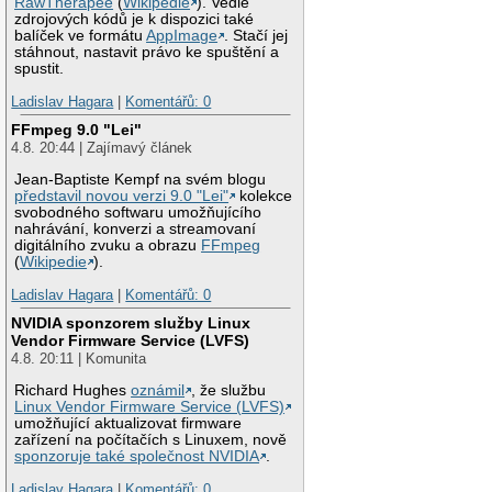
RawTherapee
(
Wikipedie
). Vedle
zdrojových kódů je k dispozici také
balíček ve formátu
AppImage
. Stačí jej
stáhnout, nastavit právo ke spuštění a
spustit.
Ladislav Hagara
|
Komentářů: 0
FFmpeg 9.0 "Lei"
4.8. 20:44 | Zajímavý článek
Jean-Baptiste Kempf na svém blogu
představil novou verzi 9.0 "Lei"
kolekce
svobodného softwaru umožňujícího
nahrávání, konverzi a streamovaní
digitálního zvuku a obrazu
FFmpeg
(
Wikipedie
).
Ladislav Hagara
|
Komentářů: 0
NVIDIA sponzorem služby Linux
Vendor Firmware Service (LVFS)
4.8. 20:11 | Komunita
Richard Hughes
oznámil
, že službu
Linux Vendor Firmware Service (LVFS)
umožňující aktualizovat firmware
zařízení na počítačích s Linuxem, nově
sponzoruje také společnost NVIDIA
.
Ladislav Hagara
|
Komentářů: 0