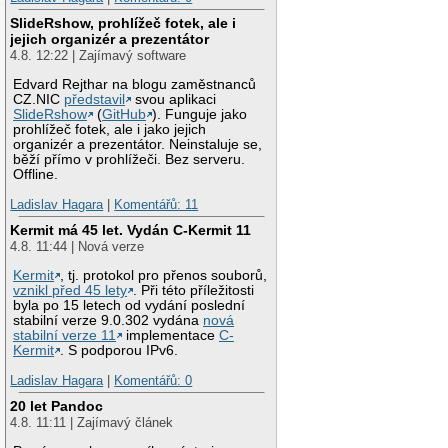
SlideRshow, prohlížeč fotek, ale i
jejich organizér a prezentátor
4.8. 12:22 | Zajímavý software
Edvard Rejthar na blogu zaměstnanců
CZ.NIC
představil
svou aplikaci
SlideRshow
(
GitHub
). Funguje jako
prohlížeč fotek, ale i jako jejich
organizér a prezentátor. Neinstaluje se,
běží přímo v prohlížeči. Bez serveru.
Offline.
Ladislav Hagara
|
Komentářů: 11
Kermit má 45 let. Vydán C-Kermit 11
4.8. 11:44 | Nová verze
Kermit
, tj. protokol pro přenos souborů,
vznikl před 45 lety
. Při této příležitosti
byla po 15 letech od vydání poslední
stabilní verze 9.0.302 vydána
nová
stabilní verze 11
implementace
C-
Kermit
. S podporou IPv6.
Ladislav Hagara
|
Komentářů: 0
20 let Pandoc
4.8. 11:11 | Zajímavý článek