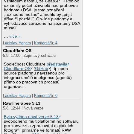
Vzhledem k tomu, že ChatGPT i Roblox
oznámily počet uživatelů nad prahovou
hodnotou DSA, je toto označení
„rozhodně možné“ a mohlo by „přijít
dříve či později“. On-line platformy a
vyhledávače zařazené na seznamy DSA
musejí
…
více »
Ladislav Hagara
|
Komentářů: 4
Cloudflare OS
5.8. 17:00 | Zajímavý software
Společnost Cloudflare
představila
Cloudflare OS
(
GitHub
), tj. open
source platformu navrženou pro
integraci umělé inteligence (agentů)
přímo do pracovních procesů
organizací.
Ladislav Hagara
|
Komentářů: 0
RawTherapee 5.13
5.8. 12:44 | Nová verze
Byla vydána nová verze 5.13
svobodného multiplatformního softwaru
pro konverzi a zpracování digitálních
fotografií primárně ve formátů RAW