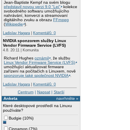
Jean-Baptiste Kempf na svém blogu
představil novou verzi 9.0 "Lei"
kolekce
svobodného softwaru umožňujícího
nahrávání, konverzi a streamovaní
digitálního zvuku a obrazu
FFmpeg
(
Wikipedie
).
Ladislav Hagara
|
Komentářů: 0
NVIDIA sponzorem služby Linux
Vendor Firmware Service (LVFS)
4.8. 20:11 | Komunita
Richard Hughes
oznámil
, že službu
Linux Vendor Firmware Service (LVFS)
umožňující aktualizovat firmware
zařízení na počítačích s Linuxem, nově
sponzoruje také společnost NVIDIA
.
Ladislav Hagara
|
Komentářů: 0
Centrum
|
Napsat
|
Starší
Anketa
navrhněte »
Které desktopové prostředí na Linuxu
používáte?
Budgie
(
10%
)
Cinnamon
(
7%
)