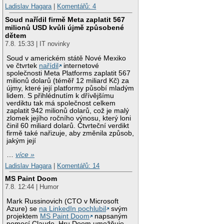
Ladislav Hagara
|
Komentářů: 4
Soud nařídil firmě Meta zaplatit 567
milionů USD kvůli újmě způsobené
dětem
7.8. 15:33 | IT novinky
Soud v americkém státě Nové Mexiko
ve čtvrtek
nařídil
internetové
společnosti Meta Platforms zaplatit 567
milionů dolarů (téměř 12 miliard Kč) za
újmy, které její platformy působí mladým
lidem. S přihlédnutím k dřívějšímu
verdiktu tak má společnost celkem
zaplatit 942 milionů dolarů, což je malý
zlomek jejího ročního výnosu, který loni
činil 60 miliard dolarů. Čtvrteční verdikt
firmě také nařizuje, aby změnila způsob,
jakým její
…
více »
Ladislav Hagara
|
Komentářů: 14
MS Paint Doom
7.8. 12:44 | Humor
Mark Russinovich (CTO v Microsoft
Azure) se
na LinkedIn pochlubil
svým
projektem
MS Paint Doom
napsaným
pomocí Claude. Hru Doom umožňuje