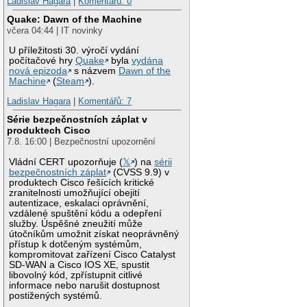
Ladislav Hagara
|
Komentářů: 0
Quake: Dawn of the Machine
včera 04:44 | IT novinky
U příležitosti 30. výročí vydání
počítačové hry
Quake
byla
vydána
nová epizoda
s názvem
Dawn of the
Machine
(
Steam
).
Ladislav Hagara
|
Komentářů: 7
Série bezpečnostních záplat v
produktech Cisco
7.8. 16:00 | Bezpečnostní upozornění
Vládní CERT upozorňuje (
𝕏
) na
sérii
bezpečnostních záplat
(CVSS 9.9) v
produktech Cisco řešících kritické
zranitelnosti umožňující obejití
autentizace, eskalaci oprávnění,
vzdálené spuštění kódu a odepření
služby. Úspěšné zneužití může
útočníkům umožnit získat neoprávněný
přístup k dotčeným systémům,
kompromitovat zařízení Cisco Catalyst
SD-WAN a Cisco IOS XE, spustit
libovolný kód, zpřístupnit citlivé
informace nebo narušit dostupnost
postižených systémů.