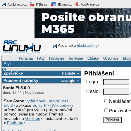
AbcLinuxu.cz
ITBiz.cz
HDmag.cz
AbcPráce.cz
AbcLinuxu
hledá autory
!
Poradna
FAQ
Hardware
Software
Články
Učebnice
Blog
Styl
×
Přihlášení
Zprávičky
napište »
Pracovní nabídky
inzerujte »
Login:
Sonic Pi 5.0.0
Heslo:
dnes 12:44 | Nová verze
Sam Aaron
vydal novou major verzi
Neukládat 
5.0.0
aplikace
Sonic Pi
(
Wikipedie
)
určené také pro výuku programování
Používat H
pomocí skládání hudby. Přehled
novinek na
GitHubu
. Instalovat lze také
z
Flathubu
.