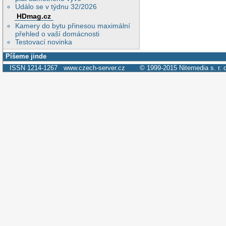
Událo se v týdnu 32/2026
HDmag.cz
Kamery do bytu přinesou maximální
přehled o vaší domácnosti
Testovací novinka
Píšeme jinde
ISSN 1214-1267
www.czech-server.cz
© 1999-2015
Nitemedia s. r. 