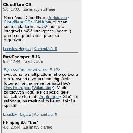
Cloudflare OS
5.8. 17:00 | Zajímavý software
Společnost Cloudflare
představila
Cloudflare OS
(
GitHub
), tj. open
source platformu navrženou pro
integraci umělé inteligence (agentů)
přímo do pracovních procesů
organizací.
Ladislav Hagara
|
Komentářů: 0
RawTherapee 5.13
5.8. 12:44 | Nová verze
Byla vydána nová verze 5.13
svobodného multiplatformního softwaru
pro konverzi a zpracování digitálních
fotografií primárně ve formátů RAW
RawTherapee
(
Wikipedie
). Vedle
zdrojových kódů je k dispozici také
balíček ve formátu
AppImage
. Stačí jej
stáhnout, nastavit právo ke spuštění a
spustit.
Ladislav Hagara
|
Komentářů: 0
FFmpeg 9.0 "Lei"
4.8. 20:44 | Zajímavý článek