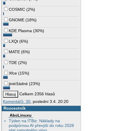
COSMIC
(
2%
)
GNOME
(
18%
)
KDE Plasma
(
30%
)
LXQt
(
6%
)
MATE
(
6%
)
TDE
(
2%
)
Xfce
(
15%
)
jiné/žádné
(
23%
)
Celkem 2356 hlasů
Komentářů: 30
, poslední 3.4. 20:20
Rozcestník
AbcLinuxu
Týden na ITBiz: Náklady na
podpůrnou AI převýší do roku 2028
plat samotného vývo