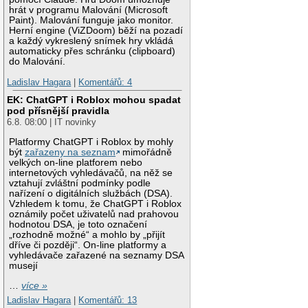
hrát v programu Malování (Microsoft
Paint). Malování funguje jako monitor.
Herní engine (ViZDoom) běží na pozadí
a každý vykreslený snímek hry vkládá
automaticky přes schránku (clipboard)
do Malování.
Ladislav Hagara
|
Komentářů: 4
EK: ChatGPT i Roblox mohou spadat
pod přísnější pravidla
6.8. 08:00 | IT novinky
Platformy ChatGPT i Roblox by mohly
být
zařazeny na seznam
mimořádně
velkých on-line platforem nebo
internetových vyhledávačů, na něž se
vztahují zvláštní podmínky podle
nařízení o digitálních službách (DSA).
Vzhledem k tomu, že ChatGPT i Roblox
oznámily počet uživatelů nad prahovou
hodnotou DSA, je toto označení
„rozhodně možné“ a mohlo by „přijít
dříve či později“. On-line platformy a
vyhledávače zařazené na seznamy DSA
musejí
…
více »
Ladislav Hagara
|
Komentářů: 13