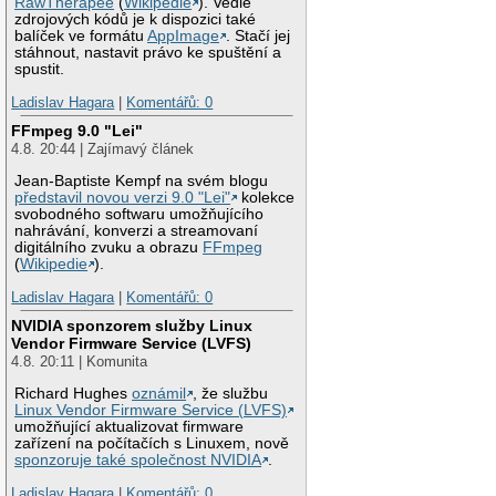
RawTherapee
(
Wikipedie
). Vedle
zdrojových kódů je k dispozici také
balíček ve formátu
AppImage
. Stačí jej
stáhnout, nastavit právo ke spuštění a
spustit.
Ladislav Hagara
|
Komentářů: 0
FFmpeg 9.0 "Lei"
4.8. 20:44 | Zajímavý článek
Jean-Baptiste Kempf na svém blogu
představil novou verzi 9.0 "Lei"
kolekce
svobodného softwaru umožňujícího
nahrávání, konverzi a streamovaní
digitálního zvuku a obrazu
FFmpeg
(
Wikipedie
).
Ladislav Hagara
|
Komentářů: 0
NVIDIA sponzorem služby Linux
Vendor Firmware Service (LVFS)
4.8. 20:11 | Komunita
Richard Hughes
oznámil
, že službu
Linux Vendor Firmware Service (LVFS)
umožňující aktualizovat firmware
zařízení na počítačích s Linuxem, nově
sponzoruje také společnost NVIDIA
.
Ladislav Hagara
|
Komentářů: 0