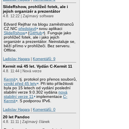
SlideRshow, prohlížeč fotek, ale i
jejich organizér a prezentátor
4.8. 12:22 | Zajímavý software
Edvard Rejthar na blogu zaměstnanců
CZ.NIC
představil
svou aplikaci
SlideRshow
(
GitHub
). Funguje jako
prohlížeč fotek, ale i jako jejich
organizér a prezentátor. Neinstaluje se,
běží přímo v prohlížeči. Bez serveru.
Offline.
Ladislav Hagara
|
Komentářů: 9
Kermit má 45 let. Vydán C-Kermit 11
4.8. 11:44 | Nová verze
Kermit
, tj. protokol pro přenos souborů,
vznikl před 45 lety
. Při této příležitosti
byla po 15 letech od vydání poslední
stabilní verze 9.0.302 vydána
nová
stabilní verze 11
implementace
C-
Kermit
. S podporou IPv6.
Ladislav Hagara
|
Komentářů: 0
20 let Pandoc
4.8. 11:11 | Zajímavý článek