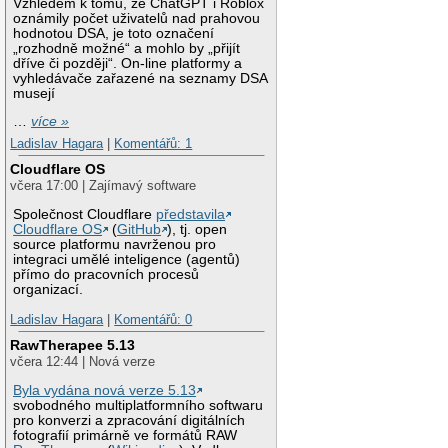
Vzhledem k tomu, že ChatGPT i Roblox
oznámily počet uživatelů nad prahovou
hodnotou DSA, je toto označení
„rozhodně možné“ a mohlo by „přijít
dříve či později“. On-line platformy a
vyhledávače zařazené na seznamy DSA
musejí
…
více »
Ladislav Hagara
|
Komentářů: 1
Cloudflare OS
včera 17:00 | Zajímavý software
Společnost Cloudflare
představila
Cloudflare OS
(
GitHub
), tj. open
source platformu navrženou pro
integraci umělé inteligence (agentů)
přímo do pracovních procesů
organizací.
Ladislav Hagara
|
Komentářů: 0
RawTherapee 5.13
včera 12:44 | Nová verze
Byla vydána nová verze 5.13
svobodného multiplatformního softwaru
pro konverzi a zpracování digitálních
fotografií primárně ve formátů RAW