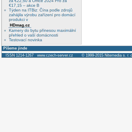
za €22,50 a Office 2024 Pro za
€17,15 – akce B
Týden na ITBiz: Čína podle zdrojů
zahájila výrobu zařízení pro domácí
produkci v
HDmag.cz
Kamery do bytu přinesou maximální
přehled o vaší domácnosti
Testovací novinka
Píšeme jinde
ISSN 1214-1267
www.czech-server.cz
© 1999-2015
Nitemedia s. r. 