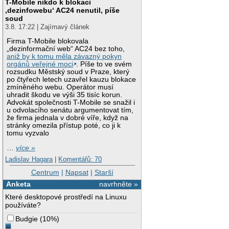
T-Mobile nikdo k blokaci
‚dezinfowebu‘ AC24 nenutil, píše
soud
3.8. 17:22 | Zajímavý článek
Firma T-Mobile blokovala
„dezinformační web“ AC24 bez toho,
aniž by k tomu měla závazný pokyn
orgánů veřejné moci
. Píše to ve svém
rozsudku Městský soud v Praze, který
po čtyřech letech uzavřel kauzu blokace
zmíněného webu. Operátor musí
uhradit škodu ve výši 35 tisíc korun.
Advokát společnosti T-Mobile se snažil i
u odvolacího senátu argumentovat tím,
že firma jednala v dobré víře, když na
stránky omezila přístup poté, co ji k
tomu vyzvalo
…
více »
Ladislav Hagara
|
Komentářů: 70
Centrum
|
Napsat
|
Starší
Anketa
navrhněte »
Které desktopové prostředí na Linuxu
používáte?
Budgie
(
10%
)