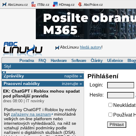
AbcLinuxu.cz
ITBiz.cz
HDmag.cz
AbcPráce.cz
AbcLinuxu
hledá autory
!
Poradna
FAQ
Hardware
Software
Články
Učebnice
Blog
Styl
×
Přihlášení
Zprávičky
napište »
Pracovní nabídky
inzerujte »
Login:
EK: ChatGPT i Roblox mohou spadat
Heslo:
pod přísnější pravidla
dnes 08:00 | IT novinky
Neukládat 
Platformy ChatGPT i Roblox by mohly
být
zařazeny na seznam
mimořádně
Používat H
velkých on-line platforem nebo
internetových vyhledávačů, na něž se
vztahují zvláštní podmínky podle
nařízení o digitálních službách (DSA).