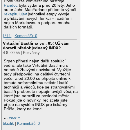
První verze konverzního nástroje
Pandoc
byla vydána před 20 lety. Jeho
autor John MacFarlane při tomto výročí
rekapituluje
jednotlivé etapy vývoje
a přidávání nových funkcí – rozšíření
nejen Markdownu a podporu mnoha
dalších formátů.
|🇵🇸
|
Komentářů: 0
Virtuální Bastlírna vol. 65: Už vám
dorazil předobjednaný INDX?
4.8. 00:55 | Pozvánky
Srpen přinesl nejen další spalující
vedro, ale také Virtuální Bastlírnu s
neméně žhavými novinkami. Využijte
tedy předpovědi na deštivý čtvrteční
večer a od 20:00 se připojte online k
tomuto neformálnímu setkání kutilů,
techniků a vědců, kde se strahovskými
bastlíři proberete nejzajímavější věci, na
které jste narazili za poslední měsíc.
Pokud jde o novinky, řeč zcela jistě
přijde na systém INDX pro tiskárny
Průša, který na konci
…
více »
bkralik
|
Komentářů: 0