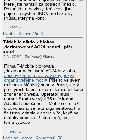
které jste narazili za poslední měsíc.
Pokud jde o novinky, řeč zcela jistě
přijde na systém INDX pro tiskárny
Průša, který na konci
…
více »
bkralik
|
Komentářů: 0
T-Mobile nikdo k blokaci
‚dezinfowebu‘ AC24 nenutil, píše
soud
3.8. 17:22 | Zajímavý článek
Firma T-Mobile blokovala
„dezinformační web“ AC24 bez toho,
aniž by k tomu měla závazný pokyn
orgánů veřejné moci
. Píše to ve svém
rozsudku Městský soud v Praze, který
po čtyřech letech uzavřel kauzu blokace
zmíněného webu. Operátor musí
uhradit škodu ve výši 35 tisíc korun.
Advokát společnosti T-Mobile se snažil i
u odvolacího senátu argumentovat tím,
že firma jednala v dobré víře, když na
stránky omezila přístup poté, co ji k
tomu vyzvalo
…
více »
Ladislav Hagara
|
Komentářů: 50