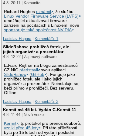
4.8. 20:11 | Komunita
Richard Hughes
oznámil
, že službu
Linux Vendor Firmware Service (LVFS)
umožňující aktualizovat firmware
zařízení na počítačích s Linuxem, nově
sponzoruje také společnost NVIDIA
.
Ladislav Hagara
|
Komentářů: 1
SlideRshow, prohlížeč fotek, ale i
jejich organizér a prezentátor
4.8. 12:22 | Zajímavý software
Edvard Rejthar na blogu zaměstnanců
CZ.NIC
představil
svou aplikaci
SlideRshow
(
GitHub
). Funguje jako
prohlížeč fotek, ale i jako jejich
organizér a prezentátor. Neinstaluje se,
běží přímo v prohlížeči. Bez serveru.
Offline.
Ladislav Hagara
|
Komentářů: 3
Kermit má 45 let. Vydán C-Kermit 11
4.8. 11:44 | Nová verze
Kermit
, tj. protokol pro přenos souborů,
vznikl před 45 lety
. Při této příležitosti
byla po 15 letech od vydání poslední