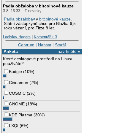
Padla obžaloba v bitcoinové kauze
3.8. 16:33 | IT novinky
Padla obžaloba
v
bitcoinové kauze
.
Státní zástupkyně chce pro Blažka 6,5
roku vězení, pro Titze 8 let.
Ladislav Hagara
|
Komentářů: 3
Centrum
|
Napsat
|
Starší
Anketa
navrhněte »
Které desktopové prostředí na Linuxu
používáte?
Budgie
(
10%
)
Cinnamon
(
7%
)
COSMIC
(
2%
)
GNOME
(
18%
)
KDE Plasma
(
30%
)
LXQt
(
6%
)