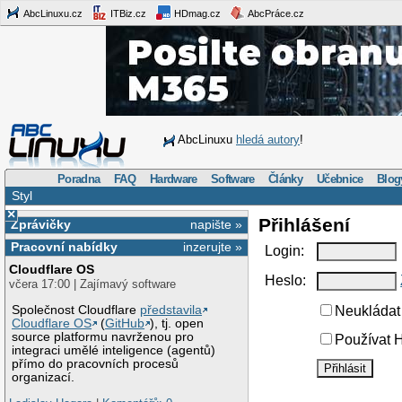
AbcLinuxu.cz
ITBiz.cz
HDmag.cz
AbcPráce.cz
AbcLinuxu
hledá autory
!
Poradna
FAQ
Hardware
Software
Články
Učebnice
Blog
Styl
×
Přihlášení
Zprávičky
napište »
Pracovní nabídky
inzerujte »
Login:
Cloudflare OS
Heslo:
včera 17:00 | Zajímavý software
Společnost Cloudflare
představila
Neukládat 
Cloudflare OS
(
GitHub
), tj. open
source platformu navrženou pro
Používat H
integraci umělé inteligence (agentů)
přímo do pracovních procesů
organizací.