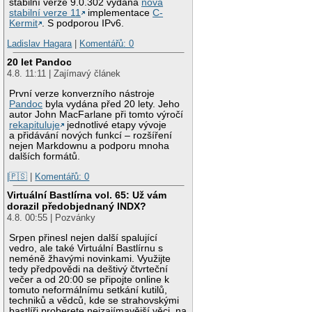
stabilní verze 9.0.302 vydána
nová
stabilní verze 11
implementace
C-
Kermit
. S podporou IPv6.
Ladislav Hagara
|
Komentářů: 0
20 let Pandoc
4.8. 11:11 | Zajímavý článek
První verze konverzního nástroje
Pandoc
byla vydána před 20 lety. Jeho
autor John MacFarlane při tomto výročí
rekapituluje
jednotlivé etapy vývoje
a přidávání nových funkcí – rozšíření
nejen Markdownu a podporu mnoha
dalších formátů.
|🇵🇸
|
Komentářů: 0
Virtuální Bastlírna vol. 65: Už vám
dorazil předobjednaný INDX?
4.8. 00:55 | Pozvánky
Srpen přinesl nejen další spalující
vedro, ale také Virtuální Bastlírnu s
neméně žhavými novinkami. Využijte
tedy předpovědi na deštivý čtvrteční
večer a od 20:00 se připojte online k
tomuto neformálnímu setkání kutilů,
techniků a vědců, kde se strahovskými
bastlíři proberete nejzajímavější věci, na