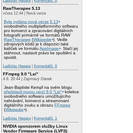
Ladislav Hagara
|
Komentářů: 0
RawTherapee 5.13
včera 12:44 | Nová verze
Byla vydána nová verze 5.13
svobodného multiplatformního softwaru
pro konverzi a zpracování digitálních
fotografií primárně ve formátů RAW
RawTherapee
(
Wikipedie
). Vedle
zdrojových kódů je k dispozici také
balíček ve formátu
AppImage
. Stačí jej
stáhnout, nastavit právo ke spuštění a
spustit.
Ladislav Hagara
|
Komentářů: 0
FFmpeg 9.0 "Lei"
4.8. 20:44 | Zajímavý článek
Jean-Baptiste Kempf na svém blogu
představil novou verzi 9.0 "Lei"
kolekce
svobodného softwaru umožňujícího
nahrávání, konverzi a streamovaní
digitálního zvuku a obrazu
FFmpeg
(
Wikipedie
).
Ladislav Hagara
|
Komentářů: 1
NVIDIA sponzorem služby Linux
Vendor Firmware Service (LVFS)