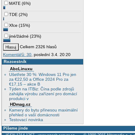
MATE
(
6%
)
TDE
(
2%
)
Xfce
(
15%
)
jiné/žádné
(
23%
)
Celkem 2326 hlasů
Komentářů: 30
, poslední 3.4. 20:20
Rozcestník
AbcLinuxu
Ušetřete 30 %: Windows 11 Pro jen
za €22,50 a Office 2024 Pro za
€17,15 – akce B
Týden na ITBiz: Čína podle zdrojů
zahájila výrobu zařízení pro domácí
produkci v
HDmag.cz
Kamery do bytu přinesou maximální
přehled o vaší domácnosti
Testovací novinka
Píšeme jinde