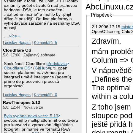
Vzhledem k tomu, že ChatGPT i Roblox
AbcLinuxu.cz
oznámily počet uživatelů nad prahovou
hodnotou DSA, je toto označení
„rozhodně možné“ a mohlo by „přijít
Příspěvek
dříve či později“. On-line platformy a
vyhledávače zařazené na seznamy DSA
2.1.2006 17:15
mister
musejí
OpenOffice.org Calc 2
…
více »
Zdravím,
Ladislav Hagara
|
Komentářů: 5
mám problém
Cloudflare OS
5.8. 17:00 | Zajímavý software
Column => O
Společnost Cloudflare
představila
Cloudflare OS
(
GitHub
), tj. open
V nápovědě 
source platformu navrženou pro
integraci umělé inteligence (agentů)
„Defines the
přímo do pracovních procesů
The optimal
organizací.
within a col
Ladislav Hagara
|
Komentářů: 0
RawTherapee 5.13
Z toho jsem 
5.8. 12:44 | Nová verze
sloupce podl
Byla vydána nová verze 5.13
svobodného multiplatformního softwaru
ještě přidá 
pro konverzi a zpracování digitálních
fotografií primárně ve formátů RAW
dokumentu (v