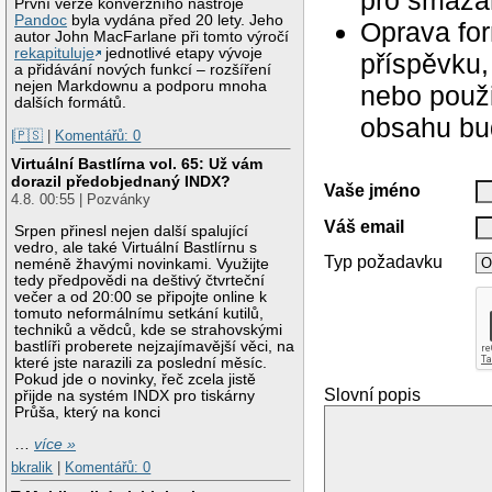
pro smazán
První verze konverzního nástroje
Pandoc
byla vydána před 20 lety. Jeho
Oprava for
autor John MacFarlane při tomto výročí
rekapituluje
jednotlivé etapy vývoje
příspěvku,
a přidávání nových funkcí – rozšíření
nejen Markdownu a podporu mnoha
nebo použ
dalších formátů.
obsahu bu
|🇵🇸
|
Komentářů: 0
Virtuální Bastlírna vol. 65: Už vám
dorazil předobjednaný INDX?
Vaše jméno
4.8. 00:55 | Pozvánky
Váš email
Srpen přinesl nejen další spalující
vedro, ale také Virtuální Bastlírnu s
Typ požadavku
neméně žhavými novinkami. Využijte
tedy předpovědi na deštivý čtvrteční
večer a od 20:00 se připojte online k
tomuto neformálnímu setkání kutilů,
techniků a vědců, kde se strahovskými
bastlíři proberete nejzajímavější věci, na
které jste narazili za poslední měsíc.
Pokud jde o novinky, řeč zcela jistě
Slovní popis
přijde na systém INDX pro tiskárny
Průša, který na konci
…
více »
bkralik
|
Komentářů: 0