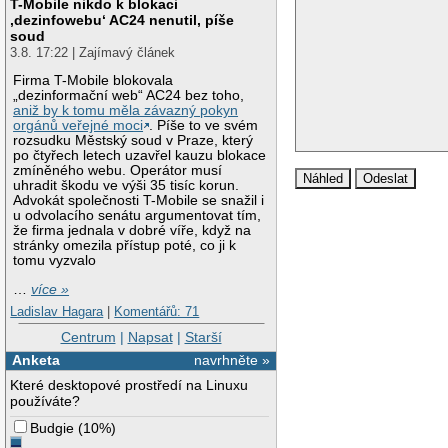
T-Mobile nikdo k blokaci
‚dezinfowebu‘ AC24 nenutil, píše
soud
3.8. 17:22 | Zajímavý článek
Firma T-Mobile blokovala
„dezinformační web“ AC24 bez toho,
aniž by k tomu měla závazný pokyn
orgánů veřejné moci
. Píše to ve svém
rozsudku Městský soud v Praze, který
po čtyřech letech uzavřel kauzu blokace
zmíněného webu. Operátor musí
uhradit škodu ve výši 35 tisíc korun.
Advokát společnosti T-Mobile se snažil i
u odvolacího senátu argumentovat tím,
že firma jednala v dobré víře, když na
stránky omezila přístup poté, co ji k
tomu vyzvalo
…
více »
Ladislav Hagara
|
Komentářů: 71
Centrum
|
Napsat
|
Starší
Anketa
navrhněte »
Které desktopové prostředí na Linuxu
používáte?
Budgie
(
10%
)