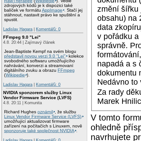
RawTherapee
(
Wikipedie
). Vedle
zdrojových kódů je k dispozici také
změní šířku 
balíček ve formátu
AppImage
. Stačí jej
stáhnout, nastavit právo ke spuštění a
obsahu) na 2
spustit.
data zkopíru
Ladislav Hagara
|
Komentářů: 0
v pořádku a 
FFmpeg 9.0 "Lei"
4.8. 20:44 | Zajímavý článek
správně. Pr
Jean-Baptiste Kempf na svém blogu
formátování
představil novou verzi 9.0 "Lei"
kolekce
svobodného softwaru umožňujícího
napadá a s č
nahrávání, konverzi a streamovaní
digitálního zvuku a obrazu
FFmpeg
dokumentu m
(
Wikipedie
).
Nedávno to 
Ladislav Hagara
|
Komentářů: 0
Za rady děku
NVIDIA sponzorem služby Linux
Vendor Firmware Service (LVFS)
Marek Hnili
4.8. 20:11 | Komunita
Richard Hughes
oznámil
, že službu
V tomto form
Linux Vendor Firmware Service (LVFS)
umožňující aktualizovat firmware
ohledně přís
zařízení na počítačích s Linuxem, nově
sponzoruje také společnost NVIDIA
.
navrhujete p
Ladislav Hagara
|
Komentářů: 0