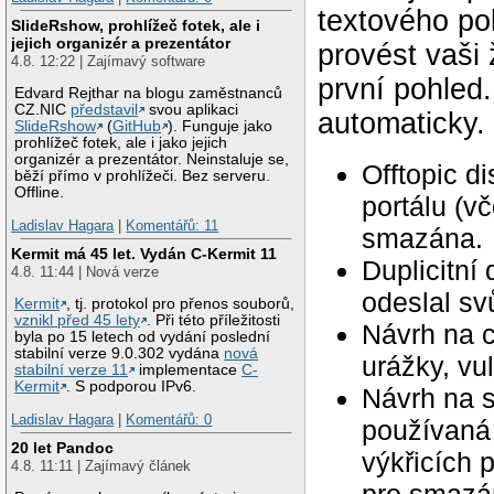
textového po
SlideRshow, prohlížeč fotek, ale i
jejich organizér a prezentátor
provést vaši
4.8. 12:22 | Zajímavý software
první pohled
Edvard Rejthar na blogu zaměstnanců
CZ.NIC
představil
svou aplikaci
automaticky.
SlideRshow
(
GitHub
). Funguje jako
prohlížeč fotek, ale i jako jejich
organizér a prezentátor. Neinstaluje se,
Offtopic d
běží přímo v prohlížeči. Bez serveru.
Offline.
portálu (v
Ladislav Hagara
|
Komentářů: 11
smazána.
Kermit má 45 let. Vydán C-Kermit 11
Duplicitní
4.8. 11:44 | Nová verze
odeslal svů
Kermit
, tj. protokol pro přenos souborů,
vznikl před 45 lety
. Při této příležitosti
Návrh na c
byla po 15 letech od vydání poslední
stabilní verze 9.0.302 vydána
nová
urážky, vu
stabilní verze 11
implementace
C-
Kermit
. S podporou IPv6.
Návrh na 
Ladislav Hagara
|
Komentářů: 0
používaná 
20 let Pandoc
výkřicích 
4.8. 11:11 | Zajímavý článek