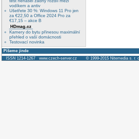
test nenašel žádný rozdíl mezi
vodíkem a antiv
Ušetřete 30 %: Windows 11 Pro jen
za €22,50 a Office 2024 Pro za
€17,15 – akce B
HDmag.cz
Kamery do bytu přinesou maximální
přehled o vaší domácnosti
Testovací novinka
Píšeme jinde
ISSN 1214-1267
www.czech-server.cz
© 1999-2015
Nitemedia s. r. 