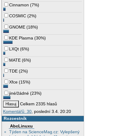
Cinnamon
(
7%
)
COSMIC
(
2%
)
GNOME
(
18%
)
KDE Plasma
(
30%
)
LXQt
(
6%
)
MATE
(
6%
)
TDE
(
2%
)
Xfce
(
15%
)
jiné/žádné
(
23%
)
Celkem 2335 hlasů
Komentářů: 30
, poslední 3.4. 20:20
Rozcestník
AbcLinuxu
Týden na ScienceMag.cz: Vylepšený