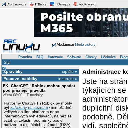
AbcLinuxu.cz
ITBiz.cz
HDmag.cz
AbcPráce.cz
AbcLinuxu
hledá autory
!
Poradna
FAQ
Hardware
Software
Články
Učebnice
Blog
Styl
×
Administrace k
Zprávičky
napište »
Pracovní nabídky
inzerujte »
Jste na strá
EK: ChatGPT i Roblox mohou spadat
týkajících s
pod přísnější pravidla
včera 08:00 | IT novinky
administráto
Platformy ChatGPT i Roblox by mohly
duplicitní di
být
zařazeny na seznam
mimořádně
velkých on-line platforem nebo
podobně. Děk
internetových vyhledávačů, na něž se
vztahují zvláštní podmínky podle
vidí, společ
nařízení o digitálních službách (DSA).