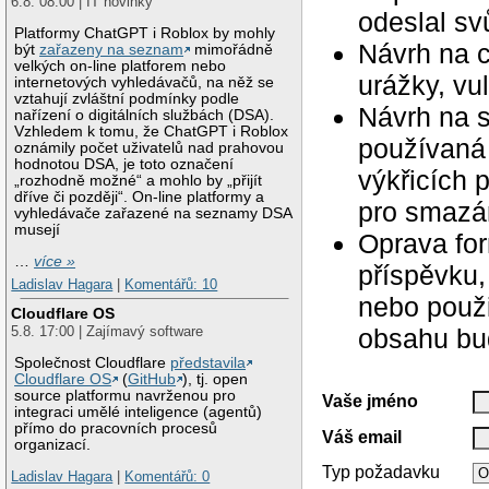
6.8. 08:00 | IT novinky
odeslal svů
Platformy ChatGPT i Roblox by mohly
Návrh na c
být
zařazeny na seznam
mimořádně
velkých on-line platforem nebo
urážky, vu
internetových vyhledávačů, na něž se
vztahují zvláštní podmínky podle
Návrh na 
nařízení o digitálních službách (DSA).
Vzhledem k tomu, že ChatGPT i Roblox
používaná 
oznámily počet uživatelů nad prahovou
hodnotou DSA, je toto označení
výkřicích 
„rozhodně možné“ a mohlo by „přijít
dříve či později“. On-line platformy a
pro smazán
vyhledávače zařazené na seznamy DSA
musejí
Oprava for
…
více »
příspěvku,
Ladislav Hagara
|
Komentářů: 10
nebo použ
Cloudflare OS
5.8. 17:00 | Zajímavý software
obsahu bu
Společnost Cloudflare
představila
Cloudflare OS
(
GitHub
), tj. open
source platformu navrženou pro
Vaše jméno
integraci umělé inteligence (agentů)
přímo do pracovních procesů
Váš email
organizací.
Typ požadavku
Ladislav Hagara
|
Komentářů: 0