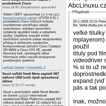
produktech Cisco
AbcLinuxu.cz
včera 16:00 | Bezpečnostní upozornění
Příspěvek
Vládní CERT upozorňuje (
𝕏
) na
sérii
bezpečnostních záplat
(CVSS 9.9) v
26.1.2006 22:
produktech Cisco řešících kritické
Re: Veľké titulky pre
zranitelnosti umožňující obejití
autentizace, eskalaci oprávnění,
veľké titulk
vzdálené spuštění kódu a odepření
služby. Úspěšné zneužití může
mplayerom) 
útočníkům umožnit získat neoprávněný
přístup k dotčeným systémům,
použil
kompromitovat zařízení Cisco Catalyst
SD-WAN a Cisco IOS XE, spustit
tituly pod f
libovolný kód, zpřístupnit citlivé
informace nebo narušit dostupnost
videodriver 
postižených systémů.
% si to už n
Ladislav Hagara
|
Komentářů: 2
doprostriedk
Soud nařídil firmě Meta zaplatit 567
milionů USD kvůli újmě způsobené
expand (viď 
dětem
včera 15:33 | IT novinky
pás a tak po
Soud v americkém státě Nové Mexiko
ve čtvrtek
nařídil
internetové
společnosti Meta Platforms zaplatit 567
Inak, možno
milionů dolarů (téměř 12 miliard Kč) za