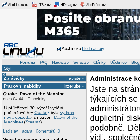
AbcLinuxu.cz
ITBiz.cz
HDmag.cz
AbcPráce.cz
AbcLinuxu
hledá autory
!
Poradna
FAQ
Hardware
Software
Články
Učebnice
Blog
Styl
×
Administrace k
Zprávičky
napište »
Pracovní nabídky
inzerujte »
Jste na strá
Quake: Dawn of the Machine
týkajících s
dnes 04:44 | IT novinky
administráto
U příležitosti 30. výročí vydání
počítačové hry
Quake
byla
vydána
duplicitní di
nová epizoda
s názvem
Dawn of the
Machine
(
Steam
).
podobně. Děk
Ladislav Hagara
|
Komentářů: 0
vidí, společ
Série bezpečnostních záplat v