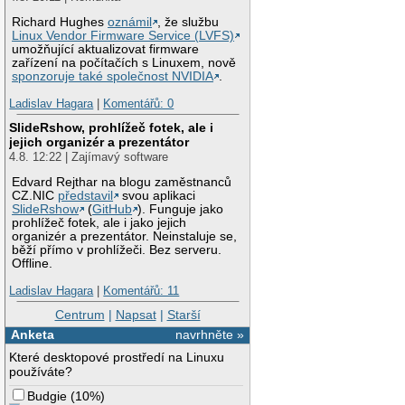
Richard Hughes
oznámil
, že službu
Linux Vendor Firmware Service (LVFS)
umožňující aktualizovat firmware
zařízení na počítačích s Linuxem, nově
sponzoruje také společnost NVIDIA
.
Ladislav Hagara
|
Komentářů: 0
SlideRshow, prohlížeč fotek, ale i
jejich organizér a prezentátor
4.8. 12:22 | Zajímavý software
Edvard Rejthar na blogu zaměstnanců
CZ.NIC
představil
svou aplikaci
SlideRshow
(
GitHub
). Funguje jako
prohlížeč fotek, ale i jako jejich
organizér a prezentátor. Neinstaluje se,
běží přímo v prohlížeči. Bez serveru.
Offline.
Ladislav Hagara
|
Komentářů: 11
Centrum
|
Napsat
|
Starší
Anketa
navrhněte »
Které desktopové prostředí na Linuxu
používáte?
Budgie
(
10%
)