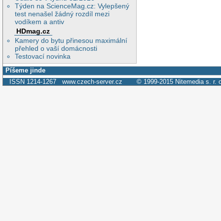
Týden na ScienceMag.cz: Vylepšený
test nenašel žádný rozdíl mezi
vodíkem a antiv
HDmag.cz
Kamery do bytu přinesou maximální
přehled o vaší domácnosti
Testovací novinka
Píšeme jinde
ISSN 1214-1267
www.czech-server.cz
© 1999-2015
Nitemedia s. r. 