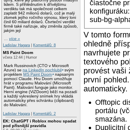
újmy, které její platformy působí mladým
čiastočne pr
lidem. S přihlédnutím k dřívějšímu
verdiktu tak má společnost celkem
konfiguráku:
zaplatit 942 milionů dolarů, což je malý
zlomek jejího ročního výnosu, který loni
činil 60 miliard dolarů. Čtvrteční verdikt
firmě také nařizuje, aby změnila způsob,
jakým její
V tomto form
…
více »
ohledně přís
Ladislav Hagara
|
Komentářů: 8
navrhujete p
MS Paint Doom
včera 12:44 | Humor
textového po
Mark Russinovich (CTO v Microsoft
provést vaši
Azure) se
na LinkedIn pochlubil
svým
projektem
MS Paint Doom
napsaným
první pohled
pomocí Claude. Hru Doom umožňuje
hrát v programu Malování (Microsoft
automaticky.
Paint). Malování funguje jako monitor.
Herní engine (ViZDoom) běží na pozadí
a každý vykreslený snímek hry vkládá
Offtopic d
automaticky přes schránku (clipboard)
do Malování.
portálu (v
Ladislav Hagara
|
Komentářů: 2
smazána.
EK: ChatGPT i Roblox mohou spadat
Duplicitní
pod přísnější pravidla