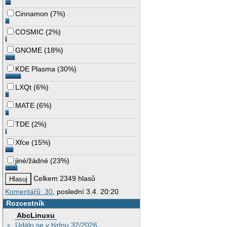
Cinnamon
(
7%
)
COSMIC
(
2%
)
GNOME
(
18%
)
KDE Plasma
(
30%
)
LXQt
(
6%
)
MATE
(
6%
)
TDE
(
2%
)
Xfce
(
15%
)
jiné/žádné
(
23%
)
Celkem 2349 hlasů
Komentářů: 30
, poslední 3.4. 20:20
Rozcestník
AbcLinuxu
Událo se v týdnu 32/2026