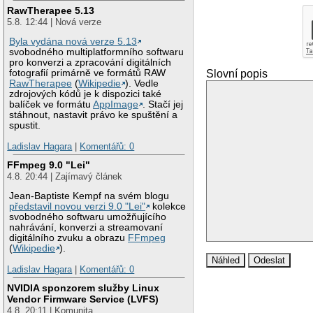
RawTherapee 5.13
5.8. 12:44 | Nová verze
Byla vydána nová verze 5.13
svobodného multiplatformního softwaru
pro konverzi a zpracování digitálních
Slovní popis
fotografií primárně ve formátů RAW
RawTherapee
(
Wikipedie
). Vedle
zdrojových kódů je k dispozici také
balíček ve formátu
AppImage
. Stačí jej
stáhnout, nastavit právo ke spuštění a
spustit.
Ladislav Hagara
|
Komentářů: 0
FFmpeg 9.0 "Lei"
4.8. 20:44 | Zajímavý článek
Jean-Baptiste Kempf na svém blogu
představil novou verzi 9.0 "Lei"
kolekce
svobodného softwaru umožňujícího
nahrávání, konverzi a streamovaní
digitálního zvuku a obrazu
FFmpeg
(
Wikipedie
).
Ladislav Hagara
|
Komentářů: 0
NVIDIA sponzorem služby Linux
Vendor Firmware Service (LVFS)
4.8. 20:11 | Komunita