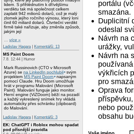
újmy, které její platformy působí mladým
portálu (v
lidem. S přihlédnutím k dřívějšímu
verdiktu tak má společnost celkem
smazána.
zaplatit 942 milionů dolarů, což je malý
zlomek jejího ročního výnosu, který loni
Duplicitní
činil 60 miliard dolarů. Čtvrteční verdikt
firmě také nařizuje, aby změnila způsob,
odeslal svů
jakým její
Návrh na c
…
více »
urážky, vu
Ladislav Hagara
|
Komentářů: 13
Návrh na 
MS Paint Doom
7.8. 12:44 | Humor
používaná 
Mark Russinovich (CTO v Microsoft
výkřicích 
Azure) se
na LinkedIn pochlubil
svým
projektem
MS Paint Doom
napsaným
pro smazán
pomocí Claude. Hru Doom umožňuje
hrát v programu Malování (Microsoft
Oprava for
Paint). Malování funguje jako monitor.
Herní engine (ViZDoom) běží na pozadí
příspěvku,
a každý vykreslený snímek hry vkládá
automaticky přes schránku (clipboard)
nebo použ
do Malování.
obsahu bu
Ladislav Hagara
|
Komentářů: 3
EK: ChatGPT i Roblox mohou spadat
pod přísnější pravidla
Vaše jméno