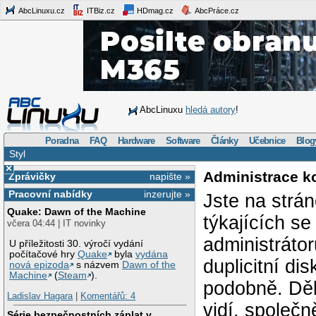
AbcLinuxu.cz
ITBiz.cz
HDmag.cz
AbcPráce.cz
AbcLinuxu
hledá autory
!
Poradna
FAQ
Hardware
Software
Články
Učebnice
Blog
Styl
×
Administrace k
Zprávičky
napište »
Pracovní nabídky
inzerujte »
Jste na strá
Quake: Dawn of the Machine
týkajících s
včera 04:44 | IT novinky
administráto
U příležitosti 30. výročí vydání
počítačové hry
Quake
byla
vydána
duplicitní di
nová epizoda
s názvem
Dawn of the
Machine
(
Steam
).
podobně. Děk
Ladislav Hagara
|
Komentářů: 4
vidí, společ
Série bezpečnostních záplat v