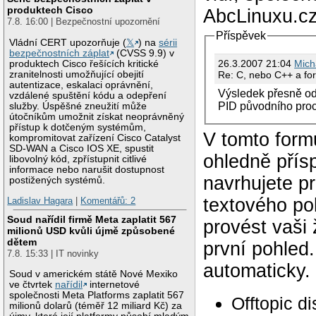
produktech Cisco
AbcLinuxu.cz
7.8. 16:00 | Bezpečnostní upozornění
Příspěvek
Vládní CERT upozorňuje (
𝕏
) na
sérii
bezpečnostních záplat
(CVSS 9.9) v
26.3.2007 21:04
Mich
produktech Cisco řešících kritické
Re: C, nebo C++ a fo
zranitelnosti umožňující obejití
autentizace, eskalaci oprávnění,
Výsledek přesně od
vzdálené spuštění kódu a odepření
PID původního proc
služby. Úspěšné zneužití může
útočníkům umožnit získat neoprávněný
přístup k dotčeným systémům,
V tomto form
kompromitovat zařízení Cisco Catalyst
SD-WAN a Cisco IOS XE, spustit
ohledně přís
libovolný kód, zpřístupnit citlivé
informace nebo narušit dostupnost
navrhujete p
postižených systémů.
textového po
Ladislav Hagara
|
Komentářů: 2
Soud nařídil firmě Meta zaplatit 567
provést vaši
milionů USD kvůli újmě způsobené
dětem
první pohled
7.8. 15:33 | IT novinky
automaticky.
Soud v americkém státě Nové Mexiko
ve čtvrtek
nařídil
internetové
společnosti Meta Platforms zaplatit 567
Offtopic d
milionů dolarů (téměř 12 miliard Kč) za