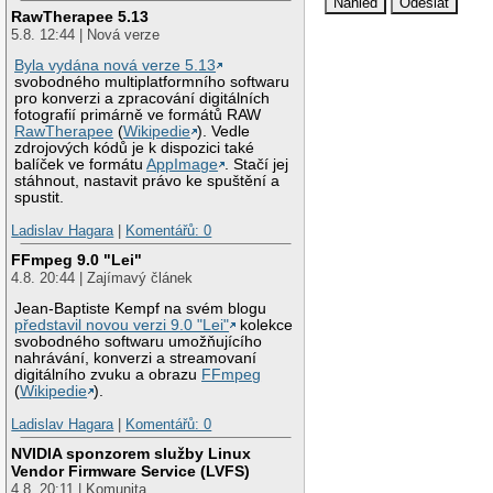
RawTherapee 5.13
5.8. 12:44 | Nová verze
Byla vydána nová verze 5.13
svobodného multiplatformního softwaru
pro konverzi a zpracování digitálních
fotografií primárně ve formátů RAW
RawTherapee
(
Wikipedie
). Vedle
zdrojových kódů je k dispozici také
balíček ve formátu
AppImage
. Stačí jej
stáhnout, nastavit právo ke spuštění a
spustit.
Ladislav Hagara
|
Komentářů: 0
FFmpeg 9.0 "Lei"
4.8. 20:44 | Zajímavý článek
Jean-Baptiste Kempf na svém blogu
představil novou verzi 9.0 "Lei"
kolekce
svobodného softwaru umožňujícího
nahrávání, konverzi a streamovaní
digitálního zvuku a obrazu
FFmpeg
(
Wikipedie
).
Ladislav Hagara
|
Komentářů: 0
NVIDIA sponzorem služby Linux
Vendor Firmware Service (LVFS)
4.8. 20:11 | Komunita