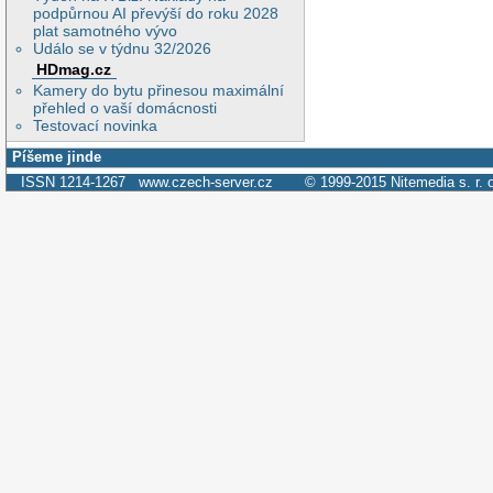
podpůrnou AI převýší do roku 2028
plat samotného vývo
Událo se v týdnu 32/2026
HDmag.cz
Kamery do bytu přinesou maximální
přehled o vaší domácnosti
Testovací novinka
Píšeme jinde
ISSN 1214-1267
www.czech-server.cz
© 1999-2015
Nitemedia s. r. 