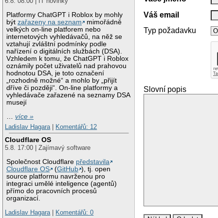
6.8. 08:00 | IT novinky
Váš email
Platformy ChatGPT i Roblox by mohly
být
zařazeny na seznam
mimořádně
velkých on-line platforem nebo
Typ požadavku
internetových vyhledávačů, na něž se
vztahují zvláštní podmínky podle
nařízení o digitálních službách (DSA).
Vzhledem k tomu, že ChatGPT i Roblox
oznámily počet uživatelů nad prahovou
hodnotou DSA, je toto označení
„rozhodně možné“ a mohlo by „přijít
dříve či později“. On-line platformy a
Slovní popis
vyhledávače zařazené na seznamy DSA
musejí
…
více »
Ladislav Hagara
|
Komentářů: 12
Cloudflare OS
5.8. 17:00 | Zajímavý software
Společnost Cloudflare
představila
Cloudflare OS
(
GitHub
), tj. open
source platformu navrženou pro
integraci umělé inteligence (agentů)
přímo do pracovních procesů
organizací.
Ladislav Hagara
|
Komentářů: 0