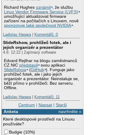
Richard Hughes
oznámil
, že službu
Linux Vendor Firmware Service (LVFS)
umožňující aktualizovat firmware
zařízení na počítačích s Linuxem, nově
sponzoruje také společnost NVIDIA
.
Ladislav Hagara
|
Komentářů: 0
SlideRshow, prohlížeč fotek, ale i
jejich organizér a prezentátor
4.8. 12:22 | Zajímavý software
Edvard Rejthar na blogu zaměstnanců
CZ.NIC
představil
svou aplikaci
SlideRshow
(
GitHub
). Funguje jako
prohlížeč fotek, ale i jako jejich
organizér a prezentátor. Neinstaluje se,
běží přímo v prohlížeči. Bez serveru.
Offline.
Ladislav Hagara
|
Komentářů: 11
Centrum
|
Napsat
|
Starší
Anketa
navrhněte »
Které desktopové prostředí na Linuxu
používáte?
Budgie
(
10%
)