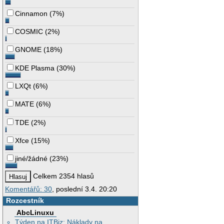
Cinnamon
(
7%
)
COSMIC
(
2%
)
GNOME
(
18%
)
KDE Plasma
(
30%
)
LXQt
(
6%
)
MATE
(
6%
)
TDE
(
2%
)
Xfce
(
15%
)
jiné/žádné
(
23%
)
Celkem 2354 hlasů
Komentářů: 30
, poslední 3.4. 20:20
Rozcestník
AbcLinuxu
Týden na ITBiz: Náklady na