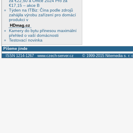
za €22,50 a Office 2024 Pro za
€17,15 – akce B
Týden na ITBiz: Čína podle zdrojů
zahájila výrobu zařízení pro domácí
produkci v
HDmag.cz
Kamery do bytu přinesou maximální
přehled o vaší domácnosti
Testovací novinka
Píšeme jinde
ISSN 1214-1267
www.czech-server.cz
© 1999-2015
Nitemedia s. r. 