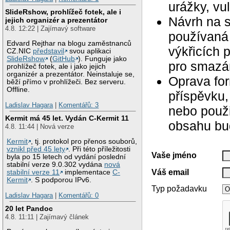
urážky, vu
SlideRshow, prohlížeč fotek, ale i
Návrh na 
jejich organizér a prezentátor
4.8. 12:22 | Zajímavý software
používaná 
Edvard Rejthar na blogu zaměstnanců
výkřicích 
CZ.NIC
představil
svou aplikaci
SlideRshow
(
GitHub
). Funguje jako
pro smazán
prohlížeč fotek, ale i jako jejich
organizér a prezentátor. Neinstaluje se,
Oprava for
běží přímo v prohlížeči. Bez serveru.
Offline.
příspěvku,
Ladislav Hagara
|
Komentářů: 3
nebo použ
Kermit má 45 let. Vydán C-Kermit 11
obsahu bu
4.8. 11:44 | Nová verze
Kermit
, tj. protokol pro přenos souborů,
vznikl před 45 lety
. Při této příležitosti
Vaše jméno
byla po 15 letech od vydání poslední
stabilní verze 9.0.302 vydána
nová
Váš email
stabilní verze 11
implementace
C-
Kermit
. S podporou IPv6.
Typ požadavku
Ladislav Hagara
|
Komentářů: 0
20 let Pandoc
4.8. 11:11 | Zajímavý článek