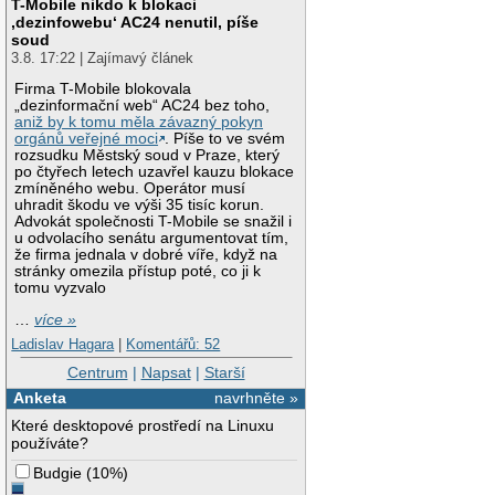
T-Mobile nikdo k blokaci
‚dezinfowebu‘ AC24 nenutil, píše
soud
3.8. 17:22 | Zajímavý článek
Firma T-Mobile blokovala
„dezinformační web“ AC24 bez toho,
aniž by k tomu měla závazný pokyn
orgánů veřejné moci
. Píše to ve svém
rozsudku Městský soud v Praze, který
po čtyřech letech uzavřel kauzu blokace
zmíněného webu. Operátor musí
uhradit škodu ve výši 35 tisíc korun.
Advokát společnosti T-Mobile se snažil i
u odvolacího senátu argumentovat tím,
že firma jednala v dobré víře, když na
stránky omezila přístup poté, co ji k
tomu vyzvalo
…
více »
Ladislav Hagara
|
Komentářů: 52
Centrum
|
Napsat
|
Starší
Anketa
navrhněte »
Které desktopové prostředí na Linuxu
používáte?
Budgie
(
10%
)