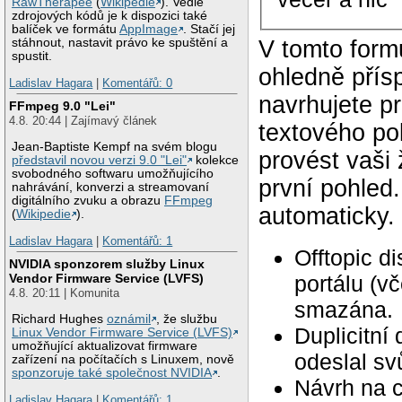
RawTherapee
(
Wikipedie
). Vedle
zdrojových kódů je k dispozici také
balíček ve formátu
AppImage
. Stačí jej
stáhnout, nastavit právo ke spuštění a
V tomto form
spustit.
ohledně přís
Ladislav Hagara
|
Komentářů: 0
navrhujete p
FFmpeg 9.0 "Lei"
4.8. 20:44 | Zajímavý článek
textového po
Jean-Baptiste Kempf na svém blogu
provést vaši
představil novou verzi 9.0 "Lei"
kolekce
svobodného softwaru umožňujícího
první pohled
nahrávání, konverzi a streamovaní
digitálního zvuku a obrazu
FFmpeg
automaticky.
(
Wikipedie
).
Ladislav Hagara
|
Komentářů: 1
Offtopic d
NVIDIA sponzorem služby Linux
portálu (v
Vendor Firmware Service (LVFS)
4.8. 20:11 | Komunita
smazána.
Richard Hughes
oznámil
, že službu
Duplicitní
Linux Vendor Firmware Service (LVFS)
umožňující aktualizovat firmware
odeslal svů
zařízení na počítačích s Linuxem, nově
sponzoruje také společnost NVIDIA
.
Návrh na c
Ladislav Hagara
|
Komentářů: 1