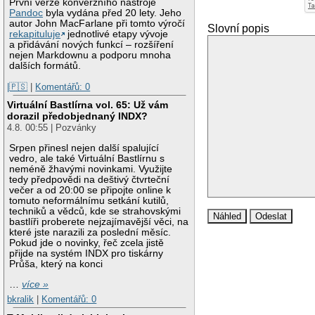
První verze konverzního nástroje
Pandoc
byla vydána před 20 lety. Jeho
autor John MacFarlane při tomto výročí
Slovní popis
rekapituluje
jednotlivé etapy vývoje
a přidávání nových funkcí – rozšíření
nejen Markdownu a podporu mnoha
dalších formátů.
|🇵🇸
|
Komentářů: 0
Virtuální Bastlírna vol. 65: Už vám
dorazil předobjednaný INDX?
4.8. 00:55 | Pozvánky
Srpen přinesl nejen další spalující
vedro, ale také Virtuální Bastlírnu s
neméně žhavými novinkami. Využijte
tedy předpovědi na deštivý čtvrteční
večer a od 20:00 se připojte online k
tomuto neformálnímu setkání kutilů,
techniků a vědců, kde se strahovskými
bastlíři proberete nejzajímavější věci, na
které jste narazili za poslední měsíc.
Pokud jde o novinky, řeč zcela jistě
přijde na systém INDX pro tiskárny
Průša, který na konci
…
více »
bkralik
|
Komentářů: 0