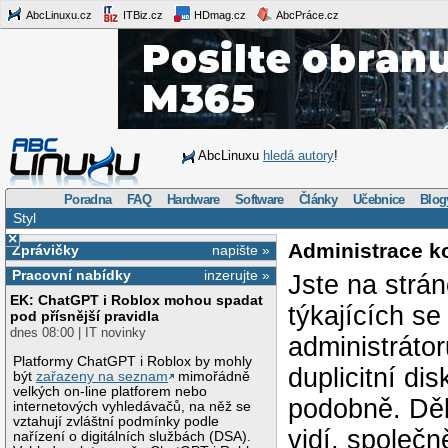
AbcLinuxu.cz
ITBiz.cz
HDmag.cz
AbcPráce.cz
AbcLinuxu
hledá autory
!
Poradna
FAQ
Hardware
Software
Články
Učebnice
Blog
Styl
×
Administrace k
Zprávičky
napište »
Pracovní nabídky
inzerujte »
Jste na strá
EK: ChatGPT i Roblox mohou spadat
týkajících s
pod přísnější pravidla
dnes 08:00 | IT novinky
administráto
Platformy ChatGPT i Roblox by mohly
duplicitní di
být
zařazeny na seznam
mimořádně
velkých on-line platforem nebo
podobně. Děk
internetových vyhledávačů, na něž se
vztahují zvláštní podmínky podle
vidí, společ
nařízení o digitálních službách (DSA).