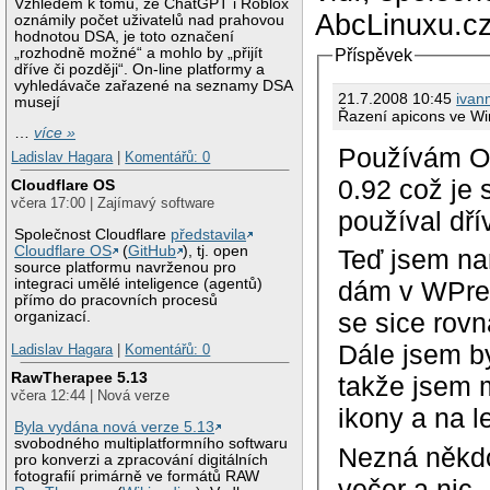
Vzhledem k tomu, že ChatGPT i Roblox
AbcLinuxu.cz
oznámily počet uživatelů nad prahovou
hodnotou DSA, je toto označení
„rozhodně možné“ a mohlo by „přijít
Příspěvek
dříve či později“. On-line platformy a
vyhledávače zařazené na seznamy DSA
21.7.2008 10:45
ivan
musejí
Řazení apicons ve W
…
více »
Používám O
Ladislav Hagara
|
Komentářů: 0
0.92 což je 
Cloudflare OS
včera 17:00 | Zajímavý software
používal dří
Společnost Cloudflare
představila
Cloudflare OS
(
GitHub
), tj. open
Teď jsem na
source platformu navrženou pro
integraci umělé inteligence (agentů)
dám v WPref
přímo do pracovních procesů
se sice rovn
organizací.
Dále jsem b
Ladislav Hagara
|
Komentářů: 0
RawTherapee 5.13
takže jsem 
včera 12:44 | Nová verze
ikony a na l
Byla vydána nová verze 5.13
svobodného multiplatformního softwaru
Nezná někdo
pro konverzi a zpracování digitálních
fotografií primárně ve formátů RAW
večer a nic