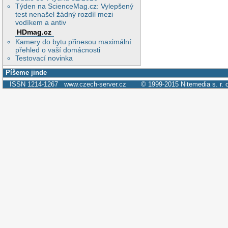
Týden na ScienceMag.cz: Vylepšený
test nenašel žádný rozdíl mezi
vodíkem a antiv
HDmag.cz
Kamery do bytu přinesou maximální
přehled o vaší domácnosti
Testovací novinka
Píšeme jinde
ISSN 1214-1267
www.czech-server.cz
© 1999-2015
Nitemedia s. r. 