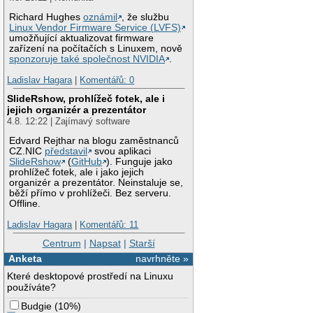
Richard Hughes
oznámil
, že službu
Linux Vendor Firmware Service (LVFS)
umožňující aktualizovat firmware
zařízení na počítačích s Linuxem, nově
sponzoruje také společnost NVIDIA
.
Ladislav Hagara
|
Komentářů: 0
SlideRshow, prohlížeč fotek, ale i
jejich organizér a prezentátor
4.8. 12:22 | Zajímavý software
Edvard Rejthar na blogu zaměstnanců
CZ.NIC
představil
svou aplikaci
SlideRshow
(
GitHub
). Funguje jako
prohlížeč fotek, ale i jako jejich
organizér a prezentátor. Neinstaluje se,
běží přímo v prohlížeči. Bez serveru.
Offline.
Ladislav Hagara
|
Komentářů: 11
Centrum
|
Napsat
|
Starší
Anketa
navrhněte »
Které desktopové prostředí na Linuxu
používáte?
Budgie
(
10%
)