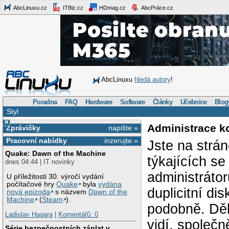
AbcLinuxu.cz
ITBiz.cz
HDmag.cz
AbcPráce.cz
AbcLinuxu
hledá autory
!
Poradna
FAQ
Hardware
Software
Články
Učebnice
Blog
Styl
×
Administrace k
Zprávičky
napište »
Pracovní nabídky
inzerujte »
Jste na strá
Quake: Dawn of the Machine
týkajících s
dnes 04:44 | IT novinky
administráto
U příležitosti 30. výročí vydání
počítačové hry
Quake
byla
vydána
duplicitní di
nová epizoda
s názvem
Dawn of the
Machine
(
Steam
).
podobně. Děk
Ladislav Hagara
|
Komentářů: 0
vidí, společ
Série bezpečnostních záplat v