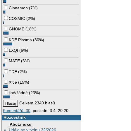
Cinnamon
(
7%
)
COSMIC
(
2%
)
GNOME
(
18%
)
KDE Plasma
(
30%
)
LXQt
(
6%
)
MATE
(
6%
)
TDE
(
2%
)
Xfce
(
15%
)
jiné/žádné
(
23%
)
Celkem 2349 hlasů
Komentářů: 30
, poslední 3.4. 20:20
Rozcestník
AbcLinuxu
Událo se v týdnu 32/2026