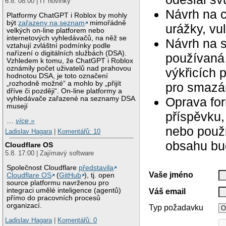
6.8. 08:00 | IT novinky
Návrh na c
Platformy ChatGPT i Roblox by mohly
být
zařazeny na seznam
mimořádně
urážky, vu
velkých on-line platforem nebo
internetových vyhledávačů, na něž se
Návrh na 
vztahují zvláštní podmínky podle
nařízení o digitálních službách (DSA).
používaná 
Vzhledem k tomu, že ChatGPT i Roblox
oznámily počet uživatelů nad prahovou
výkřicích 
hodnotou DSA, je toto označení
„rozhodně možné“ a mohlo by „přijít
pro smazán
dříve či později“. On-line platformy a
Oprava for
vyhledávače zařazené na seznamy DSA
musejí
příspěvku,
…
více »
nebo použ
Ladislav Hagara
|
Komentářů: 10
obsahu bu
Cloudflare OS
5.8. 17:00 | Zajímavý software
Společnost Cloudflare
představila
Vaše jméno
Cloudflare OS
(
GitHub
), tj. open
source platformu navrženou pro
integraci umělé inteligence (agentů)
Váš email
přímo do pracovních procesů
organizací.
Typ požadavku
Ladislav Hagara
|
Komentářů: 0