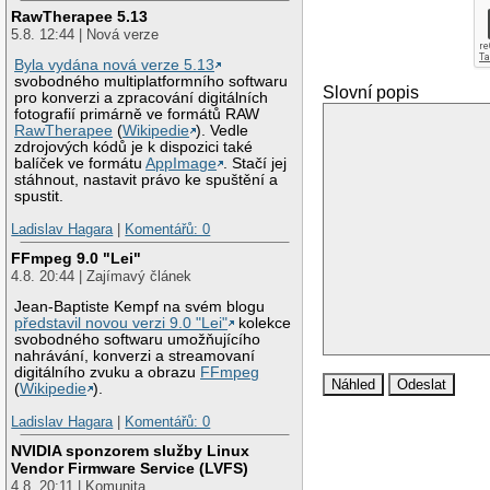
RawTherapee 5.13
5.8. 12:44 | Nová verze
Byla vydána nová verze 5.13
svobodného multiplatformního softwaru
Slovní popis
pro konverzi a zpracování digitálních
fotografií primárně ve formátů RAW
RawTherapee
(
Wikipedie
). Vedle
zdrojových kódů je k dispozici také
balíček ve formátu
AppImage
. Stačí jej
stáhnout, nastavit právo ke spuštění a
spustit.
Ladislav Hagara
|
Komentářů: 0
FFmpeg 9.0 "Lei"
4.8. 20:44 | Zajímavý článek
Jean-Baptiste Kempf na svém blogu
představil novou verzi 9.0 "Lei"
kolekce
svobodného softwaru umožňujícího
nahrávání, konverzi a streamovaní
digitálního zvuku a obrazu
FFmpeg
(
Wikipedie
).
Ladislav Hagara
|
Komentářů: 0
NVIDIA sponzorem služby Linux
Vendor Firmware Service (LVFS)
4.8. 20:11 | Komunita