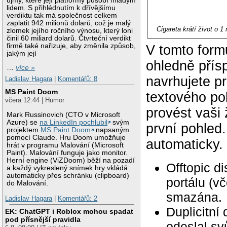
újmy, které její platformy působí mladým
lidem. S přihlédnutím k dřívějšímu
verdiktu tak má společnost celkem
zaplatit 942 milionů dolarů, což je malý
Cigareta krátí život o 1
zlomek jejího ročního výnosu, který loni
činil 60 miliard dolarů. Čtvrteční verdikt
firmě také nařizuje, aby změnila způsob,
V tomto form
jakým její
ohledně přís
…
více »
navrhujete p
Ladislav Hagara
|
Komentářů: 8
MS Paint Doom
textového po
včera 12:44 | Humor
provést vaši
Mark Russinovich (CTO v Microsoft
Azure) se
na LinkedIn pochlubil
svým
první pohled
projektem
MS Paint Doom
napsaným
pomocí Claude. Hru Doom umožňuje
automaticky.
hrát v programu Malování (Microsoft
Paint). Malování funguje jako monitor.
Herní engine (ViZDoom) běží na pozadí
Offtopic d
a každý vykreslený snímek hry vkládá
automaticky přes schránku (clipboard)
portálu (v
do Malování.
smazána.
Ladislav Hagara
|
Komentářů: 2
Duplicitní
EK: ChatGPT i Roblox mohou spadat
pod přísnější pravidla
odeslal svů