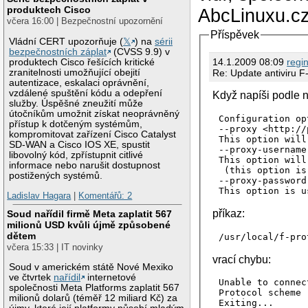
produktech Cisco
AbcLinuxu.cz
včera 16:00 | Bezpečnostní upozornění
Příspěvek
Vládní CERT upozorňuje (
𝕏
) na
sérii
bezpečnostních záplat
(CVSS 9.9) v
14.1.2009 08:09
regi
produktech Cisco řešících kritické
Re: Update antiviru F
zranitelnosti umožňující obejití
autentizace, eskalaci oprávnění,
vzdálené spuštění kódu a odepření
Když napíši podle 
služby. Úspěšné zneužití může
útočníkům umožnit získat neoprávněný
Configuration op
přístup k dotčeným systémům,
--proxy <http://
kompromitovat zařízení Cisco Catalyst
This option will
SD-WAN a Cisco IOS XE, spustit
--proxy-username
libovolný kód, zpřístupnit citlivé
This option will
informace nebo narušit dostupnost
 (this option is
postižených systémů.
--proxy-password
Ladislav Hagara
|
Komentářů: 2
příkaz:
Soud nařídil firmě Meta zaplatit 567
milionů USD kvůli újmě způsobené
dětem
/usr/local/f-pro
včera 15:33 | IT novinky
vrací chybu:
Soud v americkém státě Nové Mexiko
ve čtvrtek
nařídil
internetové
Unable to connec
společnosti Meta Platforms zaplatit 567
Protocol scheme 
milionů dolarů (téměř 12 miliard Kč) za