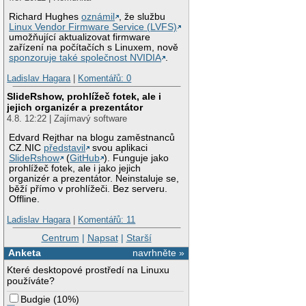
Richard Hughes
oznámil
, že službu
Linux Vendor Firmware Service (LVFS)
umožňující aktualizovat firmware
zařízení na počítačích s Linuxem, nově
sponzoruje také společnost NVIDIA
.
Ladislav Hagara
|
Komentářů: 0
SlideRshow, prohlížeč fotek, ale i
jejich organizér a prezentátor
4.8. 12:22 | Zajímavý software
Edvard Rejthar na blogu zaměstnanců
CZ.NIC
představil
svou aplikaci
SlideRshow
(
GitHub
). Funguje jako
prohlížeč fotek, ale i jako jejich
organizér a prezentátor. Neinstaluje se,
běží přímo v prohlížeči. Bez serveru.
Offline.
Ladislav Hagara
|
Komentářů: 11
Centrum
|
Napsat
|
Starší
Anketa
navrhněte »
Které desktopové prostředí na Linuxu
používáte?
Budgie
(
10%
)