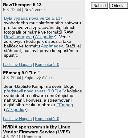
RawTherapee 5.13
5.8. 12:44 | Nová verze
Byla vydána nová verze 5.13
svobodného multiplatformního softwaru
pro konverzi a zpracování digitálních
fotografií primárně ve formátů RAW
RawTherapee
(
Wikipedie
). Vedle
zdrojových kódů je k dispozici také
balíček ve formátu
AppImage
. Stačí jej
stáhnout, nastavit právo ke spuštění a
spustit.
Ladislav Hagara
|
Komentářů: 0
FFmpeg 9.0 "Lei"
4.8. 20:44 | Zajímavý článek
Jean-Baptiste Kempf na svém blogu
představil novou verzi 9.0 "Lei"
kolekce
svobodného softwaru umožňujícího
nahrávání, konverzi a streamovaní
digitálního zvuku a obrazu
FFmpeg
(
Wikipedie
).
Ladislav Hagara
|
Komentářů: 0
NVIDIA sponzorem služby Linux
Vendor Firmware Service (LVFS)
4.8. 20:11 | Komunita