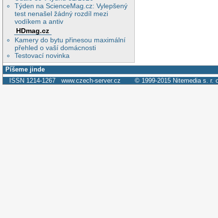
Týden na ScienceMag.cz: Vylepšený
test nenašel žádný rozdíl mezi
vodíkem a antiv
HDmag.cz
Kamery do bytu přinesou maximální
přehled o vaší domácnosti
Testovací novinka
Píšeme jinde
ISSN 1214-1267
www.czech-server.cz
© 1999-2015
Nitemedia s. r. 