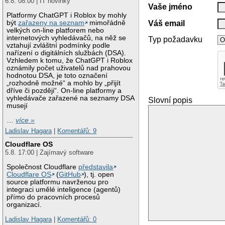
6.8. 08:00 | IT novinky
Vaše jméno
Platformy ChatGPT i Roblox by mohly
Váš email
být
zařazeny na seznam
mimořádně
velkých on-line platforem nebo
internetových vyhledávačů, na něž se
Typ požadavku
vztahují zvláštní podmínky podle
nařízení o digitálních službách (DSA).
Vzhledem k tomu, že ChatGPT i Roblox
oznámily počet uživatelů nad prahovou
hodnotou DSA, je toto označení
„rozhodně možné“ a mohlo by „přijít
dříve či později“. On-line platformy a
vyhledávače zařazené na seznamy DSA
Slovní popis
musejí
…
více »
Ladislav Hagara
|
Komentářů: 9
Cloudflare OS
5.8. 17:00 | Zajímavý software
Společnost Cloudflare
představila
Cloudflare OS
(
GitHub
), tj. open
source platformu navrženou pro
integraci umělé inteligence (agentů)
přímo do pracovních procesů
organizací.
Ladislav Hagara
|
Komentářů: 0