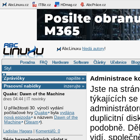
AbcLinuxu.cz
ITBiz.cz
HDmag.cz
AbcPráce.cz
AbcLinuxu
hledá autory
!
Poradna
FAQ
Hardware
Software
Články
Učebnice
Blog
Styl
×
Administrace k
Zprávičky
napište »
Pracovní nabídky
inzerujte »
Jste na strá
Quake: Dawn of the Machine
týkajících s
dnes 04:44 | IT novinky
administráto
U příležitosti 30. výročí vydání
počítačové hry
Quake
byla
vydána
duplicitní di
nová epizoda
s názvem
Dawn of the
Machine
(
Steam
).
podobně. Děk
Ladislav Hagara
|
Komentářů: 0
vidí, společ
Série bezpečnostních záplat v