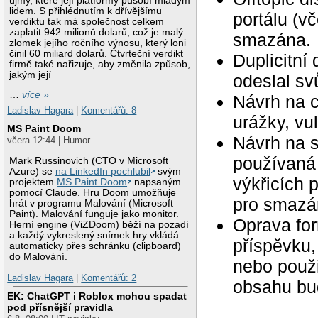
újmy, které její platformy působí mladým
lidem. S přihlédnutím k dřívějšímu
portálu (v
verdiktu tak má společnost celkem
zaplatit 942 milionů dolarů, což je malý
smazána.
zlomek jejího ročního výnosu, který loni
činil 60 miliard dolarů. Čtvrteční verdikt
Duplicitní
firmě také nařizuje, aby změnila způsob,
jakým její
odeslal svů
…
více »
Návrh na c
Ladislav Hagara
|
Komentářů: 8
urážky, vu
MS Paint Doom
Návrh na 
včera 12:44 | Humor
používaná 
Mark Russinovich (CTO v Microsoft
Azure) se
na LinkedIn pochlubil
svým
výkřicích 
projektem
MS Paint Doom
napsaným
pomocí Claude. Hru Doom umožňuje
pro smazán
hrát v programu Malování (Microsoft
Paint). Malování funguje jako monitor.
Oprava for
Herní engine (ViZDoom) běží na pozadí
a každý vykreslený snímek hry vkládá
příspěvku,
automaticky přes schránku (clipboard)
do Malování.
nebo použ
Ladislav Hagara
|
Komentářů: 2
obsahu bu
EK: ChatGPT i Roblox mohou spadat
pod přísnější pravidla