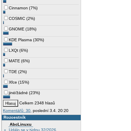
Cinnamon
(
7%
)
COSMIC
(
2%
)
GNOME
(
18%
)
KDE Plasma
(
30%
)
LXQt
(
6%
)
MATE
(
6%
)
TDE
(
2%
)
Xfce
(
15%
)
jiné/žádné
(
23%
)
Celkem 2348 hlasů
Komentářů: 30
, poslední 3.4. 20:20
Rozcestník
AbcLinuxu
Událo se v týdnu 32/2026