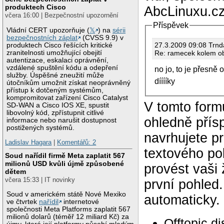
produktech Cisco
AbcLinuxu.cz
včera 16:00 | Bezpečnostní upozornění
Příspěvek
Vládní CERT upozorňuje (
𝕏
) na
sérii
bezpečnostních záplat
(CVSS 9.9) v
27.3.2009 09:08
produktech Cisco řešících kritické
Re: ramecek kolem o
zranitelnosti umožňující obejití
autentizace, eskalaci oprávnění,
vzdálené spuštění kódu a odepření
no jo, to je přesně on
služby. Úspěšné zneužití může
dííííky
útočníkům umožnit získat neoprávněný
přístup k dotčeným systémům,
kompromitovat zařízení Cisco Catalyst
V tomto form
SD-WAN a Cisco IOS XE, spustit
libovolný kód, zpřístupnit citlivé
ohledně přís
informace nebo narušit dostupnost
postižených systémů.
navrhujete p
Ladislav Hagara
|
Komentářů: 2
textového po
Soud nařídil firmě Meta zaplatit 567
milionů USD kvůli újmě způsobené
provést vaši
dětem
včera 15:33 | IT novinky
první pohled
Soud v americkém státě Nové Mexiko
automaticky.
ve čtvrtek
nařídil
internetové
společnosti Meta Platforms zaplatit 567
milionů dolarů (téměř 12 miliard Kč) za
Offtopic d