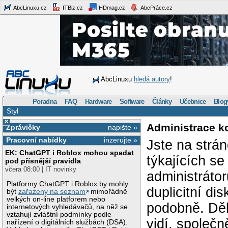
AbcLinuxu.cz
ITBiz.cz
HDmag.cz
AbcPráce.cz
AbcLinuxu
hledá autory
!
Poradna
FAQ
Hardware
Software
Články
Učebnice
Blog
Styl
×
Administrace k
Zprávičky
napište »
Pracovní nabídky
inzerujte »
Jste na strá
EK: ChatGPT i Roblox mohou spadat
týkajících s
pod přísnější pravidla
včera 08:00 | IT novinky
administráto
Platformy ChatGPT i Roblox by mohly
duplicitní di
být
zařazeny na seznam
mimořádně
velkých on-line platforem nebo
podobně. Děk
internetových vyhledávačů, na něž se
vztahují zvláštní podmínky podle
vidí, společ
nařízení o digitálních službách (DSA).