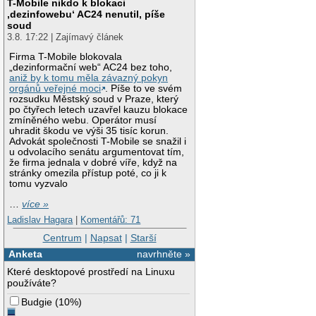
T-Mobile nikdo k blokaci
‚dezinfowebu‘ AC24 nenutil, píše
soud
3.8. 17:22 | Zajímavý článek
Firma T-Mobile blokovala
„dezinformační web“ AC24 bez toho,
aniž by k tomu měla závazný pokyn
orgánů veřejné moci
. Píše to ve svém
rozsudku Městský soud v Praze, který
po čtyřech letech uzavřel kauzu blokace
zmíněného webu. Operátor musí
uhradit škodu ve výši 35 tisíc korun.
Advokát společnosti T-Mobile se snažil i
u odvolacího senátu argumentovat tím,
že firma jednala v dobré víře, když na
stránky omezila přístup poté, co ji k
tomu vyzvalo
…
více »
Ladislav Hagara
|
Komentářů: 71
Centrum
|
Napsat
|
Starší
Anketa
navrhněte »
Které desktopové prostředí na Linuxu
používáte?
Budgie
(
10%
)