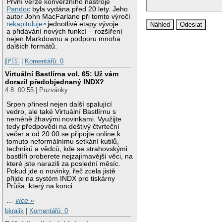
První verze konverzního nástroje
Pandoc
byla vydána před 20 lety. Jeho
autor John MacFarlane při tomto výročí
rekapituluje
jednotlivé etapy vývoje
a přidávání nových funkcí – rozšíření
nejen Markdownu a podporu mnoha
dalších formátů.
|🇵🇸
|
Komentářů: 0
Virtuální Bastlírna vol. 65: Už vám
dorazil předobjednaný INDX?
4.8. 00:55 | Pozvánky
Srpen přinesl nejen další spalující
vedro, ale také Virtuální Bastlírnu s
neméně žhavými novinkami. Využijte
tedy předpovědi na deštivý čtvrteční
večer a od 20:00 se připojte online k
tomuto neformálnímu setkání kutilů,
techniků a vědců, kde se strahovskými
bastlíři proberete nejzajímavější věci, na
které jste narazili za poslední měsíc.
Pokud jde o novinky, řeč zcela jistě
přijde na systém INDX pro tiskárny
Průša, který na konci
…
více »
bkralik
|
Komentářů: 0