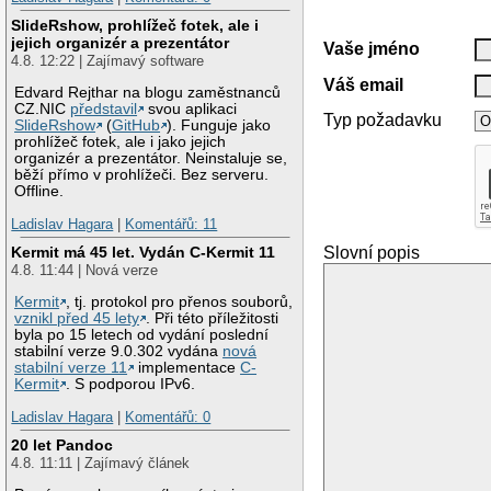
SlideRshow, prohlížeč fotek, ale i
jejich organizér a prezentátor
Vaše jméno
4.8. 12:22 | Zajímavý software
Váš email
Edvard Rejthar na blogu zaměstnanců
CZ.NIC
představil
svou aplikaci
Typ požadavku
SlideRshow
(
GitHub
). Funguje jako
prohlížeč fotek, ale i jako jejich
organizér a prezentátor. Neinstaluje se,
běží přímo v prohlížeči. Bez serveru.
Offline.
Ladislav Hagara
|
Komentářů: 11
Slovní popis
Kermit má 45 let. Vydán C-Kermit 11
4.8. 11:44 | Nová verze
Kermit
, tj. protokol pro přenos souborů,
vznikl před 45 lety
. Při této příležitosti
byla po 15 letech od vydání poslední
stabilní verze 9.0.302 vydána
nová
stabilní verze 11
implementace
C-
Kermit
. S podporou IPv6.
Ladislav Hagara
|
Komentářů: 0
20 let Pandoc
4.8. 11:11 | Zajímavý článek