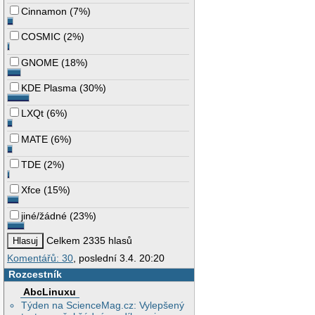
Cinnamon
(
7%
)
COSMIC
(
2%
)
GNOME
(
18%
)
KDE Plasma
(
30%
)
LXQt
(
6%
)
MATE
(
6%
)
TDE
(
2%
)
Xfce
(
15%
)
jiné/žádné
(
23%
)
Celkem 2335 hlasů
Komentářů: 30
, poslední 3.4. 20:20
Rozcestník
AbcLinuxu
Týden na ScienceMag.cz: Vylepšený