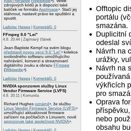
RawTherapee
(
Wikipedie
). Vedle
zdrojových kódů je k dispozici také
Offtopic d
balíček ve formátu
AppImage
. Stačí jej
stáhnout, nastavit právo ke spuštění a
portálu (v
spustit.
smazána.
Ladislav Hagara
|
Komentářů: 0
Duplicitní
FFmpeg 9.0 "Lei"
4.8. 20:44 | Zajímavý článek
odeslal svů
Jean-Baptiste Kempf na svém blogu
Návrh na c
představil novou verzi 9.0 "Lei"
kolekce
svobodného softwaru umožňujícího
urážky, vu
nahrávání, konverzi a streamovaní
digitálního zvuku a obrazu
FFmpeg
Návrh na 
(
Wikipedie
).
používaná 
Ladislav Hagara
|
Komentářů: 0
výkřicích 
NVIDIA sponzorem služby Linux
Vendor Firmware Service (LVFS)
pro smazán
4.8. 20:11 | Komunita
Oprava for
Richard Hughes
oznámil
, že službu
příspěvku,
Linux Vendor Firmware Service (LVFS)
umožňující aktualizovat firmware
nebo použ
zařízení na počítačích s Linuxem, nově
sponzoruje také společnost NVIDIA
.
obsahu bu
Ladislav Hagara
|
Komentářů: 0