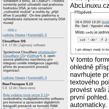
Vzhledem k tomu, že ChatGPT i Roblox
AbcLinuxu.cz
oznámily počet uživatelů nad prahovou
hodnotou DSA, je toto označení
„rozhodně možné“ a mohlo by „přijít
Příspěvek
dříve či později“. On-line platformy a
vyhledávače zařazené na seznamy DSA
18.4.2010 13:20
Vojt
musejí
Re: Sed - Vypsá
…
více »
Místo
u je jedno
sed
Ladislav Hagara
|
Komentářů: 6
cut '-d=' -f 2
Cloudflare OS
5.8. 17:00 | Zajímavý software
I am always ready to lea
Společnost Cloudflare
představila
Cloudflare OS
(
GitHub
), tj. open
V tomto form
source platformu navrženou pro
integraci umělé inteligence (agentů)
ohledně přís
přímo do pracovních procesů
organizací.
navrhujete p
Ladislav Hagara
|
Komentářů: 0
textového po
RawTherapee 5.13
provést vaši
5.8. 12:44 | Nová verze
Byla vydána nová verze 5.13
první pohled
svobodného multiplatformního softwaru
pro konverzi a zpracování digitálních
automaticky.
fotografií primárně ve formátů RAW