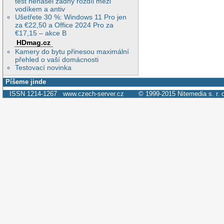
test nenašel žádný rozdíl mezi
vodíkem a antiv
Ušetřete 30 %: Windows 11 Pro jen
za €22,50 a Office 2024 Pro za
€17,15 – akce B
HDmag.cz
Kamery do bytu přinesou maximální
přehled o vaší domácnosti
Testovací novinka
Píšeme jinde
ISSN 1214-1267
www.czech-server.cz
© 1999-2015
Nitemedia s. r. 