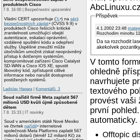
produktech Cisco
AbcLinuxu.cz
7.8. 16:00 | Bezpečnostní upozornění
Příspěvek
Vládní CERT upozorňuje (
𝕏
) na
sérii
bezpečnostních záplat
(CVSS 9.9) v
4.1.2002 23:48
mate
produktech Cisco řešících kritické
Rozchodim minoltu 11
zranitelnosti umožňující obejití
autentizace, eskalaci oprávnění,
Da sa rozchodit la
vzdálené spuštění kódu a odepření
akekolvek pozantky
služby. Úspěšné zneužití může
útočníkům umožnit získat neoprávněný
přístup k dotčeným systémům,
V tomto form
kompromitovat zařízení Cisco Catalyst
SD-WAN a Cisco IOS XE, spustit
ohledně přís
libovolný kód, zpřístupnit citlivé
informace nebo narušit dostupnost
navrhujete p
postižených systémů.
textového po
Ladislav Hagara
|
Komentářů: 3
Soud nařídil firmě Meta zaplatit 567
provést vaši
milionů USD kvůli újmě způsobené
dětem
první pohled
7.8. 15:33 | IT novinky
automaticky.
Soud v americkém státě Nové Mexiko
ve čtvrtek
nařídil
internetové
společnosti Meta Platforms zaplatit 567
Offtopic d
milionů dolarů (téměř 12 miliard Kč) za