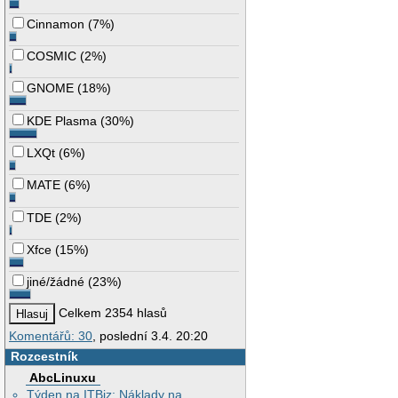
Cinnamon
(
7%
)
COSMIC
(
2%
)
GNOME
(
18%
)
KDE Plasma
(
30%
)
LXQt
(
6%
)
MATE
(
6%
)
TDE
(
2%
)
Xfce
(
15%
)
jiné/žádné
(
23%
)
Celkem 2354 hlasů
Komentářů: 30
, poslední 3.4. 20:20
Rozcestník
AbcLinuxu
Týden na ITBiz: Náklady na