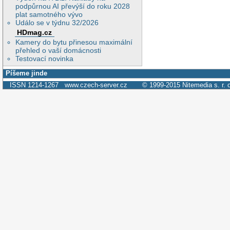
podpůrnou AI převýší do roku 2028
plat samotného vývo
Událo se v týdnu 32/2026
HDmag.cz
Kamery do bytu přinesou maximální
přehled o vaší domácnosti
Testovací novinka
Píšeme jinde
ISSN 1214-1267
www.czech-server.cz
© 1999-2015
Nitemedia s. r. 