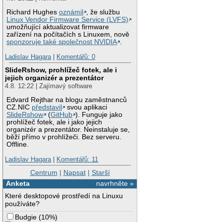
Richard Hughes
oznámil
, že službu
Linux Vendor Firmware Service (LVFS)
umožňující aktualizovat firmware
zařízení na počítačích s Linuxem, nově
sponzoruje také společnost NVIDIA
.
Ladislav Hagara
|
Komentářů: 0
SlideRshow, prohlížeč fotek, ale i
jejich organizér a prezentátor
4.8. 12:22 | Zajímavý software
Edvard Rejthar na blogu zaměstnanců
CZ.NIC
představil
svou aplikaci
SlideRshow
(
GitHub
). Funguje jako
prohlížeč fotek, ale i jako jejich
organizér a prezentátor. Neinstaluje se,
běží přímo v prohlížeči. Bez serveru.
Offline.
Ladislav Hagara
|
Komentářů: 11
Centrum
|
Napsat
|
Starší
Anketa
navrhněte »
Které desktopové prostředí na Linuxu
používáte?
Budgie
(
10%
)