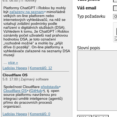
6.8. 08:00 | IT novinky
Váš email
Platformy ChatGPT i Roblox by mohly
být
zařazeny na seznam
mimořádně
velkých on-line platforem nebo
Typ požadavku
internetových vyhledávačů, na něž se
vztahují zvláštní podmínky podle
nařízení o digitálních službách (DSA).
Vzhledem k tomu, že ChatGPT i Roblox
oznámily počet uživatelů nad prahovou
hodnotou DSA, je toto označení
„rozhodně možné“ a mohlo by „přijít
dříve či později“. On-line platformy a
Slovní popis
vyhledávače zařazené na seznamy DSA
musejí
…
více »
Ladislav Hagara
|
Komentářů: 12
Cloudflare OS
5.8. 17:00 | Zajímavý software
Společnost Cloudflare
představila
Cloudflare OS
(
GitHub
), tj. open
source platformu navrženou pro
integraci umělé inteligence (agentů)
přímo do pracovních procesů
organizací.
Ladislav Hagara
|
Komentářů: 0