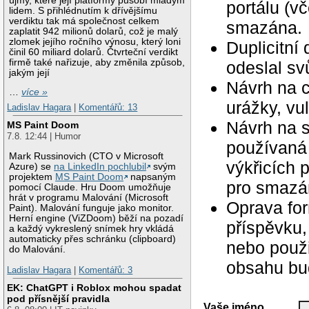
újmy, které její platformy působí mladým
portálu (v
lidem. S přihlédnutím k dřívějšímu
verdiktu tak má společnost celkem
smazána.
zaplatit 942 milionů dolarů, což je malý
zlomek jejího ročního výnosu, který loni
Duplicitní
činil 60 miliard dolarů. Čtvrteční verdikt
firmě také nařizuje, aby změnila způsob,
odeslal svů
jakým její
Návrh na c
…
více »
urážky, vu
Ladislav Hagara
|
Komentářů: 13
Návrh na 
MS Paint Doom
7.8. 12:44 | Humor
používaná 
Mark Russinovich (CTO v Microsoft
výkřicích 
Azure) se
na LinkedIn pochlubil
svým
projektem
MS Paint Doom
napsaným
pro smazán
pomocí Claude. Hru Doom umožňuje
hrát v programu Malování (Microsoft
Oprava for
Paint). Malování funguje jako monitor.
Herní engine (ViZDoom) běží na pozadí
příspěvku,
a každý vykreslený snímek hry vkládá
automaticky přes schránku (clipboard)
nebo použ
do Malování.
obsahu bu
Ladislav Hagara
|
Komentářů: 3
EK: ChatGPT i Roblox mohou spadat
pod přísnější pravidla
Vaše jméno