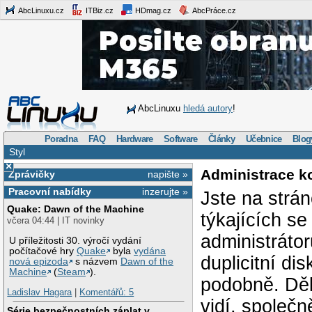
AbcLinuxu.cz
ITBiz.cz
HDmag.cz
AbcPráce.cz
AbcLinuxu
hledá autory
!
Poradna
FAQ
Hardware
Software
Články
Učebnice
Blog
Styl
×
Administrace k
Zprávičky
napište »
Pracovní nabídky
inzerujte »
Jste na strá
Quake: Dawn of the Machine
týkajících s
včera 04:44 | IT novinky
administráto
U příležitosti 30. výročí vydání
počítačové hry
Quake
byla
vydána
duplicitní di
nová epizoda
s názvem
Dawn of the
Machine
(
Steam
).
podobně. Děk
Ladislav Hagara
|
Komentářů: 5
vidí, společ
Série bezpečnostních záplat v