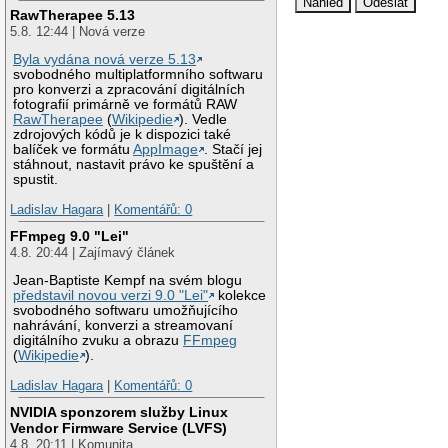
RawTherapee 5.13
5.8. 12:44 | Nová verze
Byla vydána nová verze 5.13
svobodného multiplatformního softwaru
pro konverzi a zpracování digitálních
fotografií primárně ve formátů RAW
RawTherapee
(
Wikipedie
). Vedle
zdrojových kódů je k dispozici také
balíček ve formátu
AppImage
. Stačí jej
stáhnout, nastavit právo ke spuštění a
spustit.
Ladislav Hagara
|
Komentářů: 0
FFmpeg 9.0 "Lei"
4.8. 20:44 | Zajímavý článek
Jean-Baptiste Kempf na svém blogu
představil novou verzi 9.0 "Lei"
kolekce
svobodného softwaru umožňujícího
nahrávání, konverzi a streamovaní
digitálního zvuku a obrazu
FFmpeg
(
Wikipedie
).
Ladislav Hagara
|
Komentářů: 0
NVIDIA sponzorem služby Linux
Vendor Firmware Service (LVFS)
4.8. 20:11 | Komunita