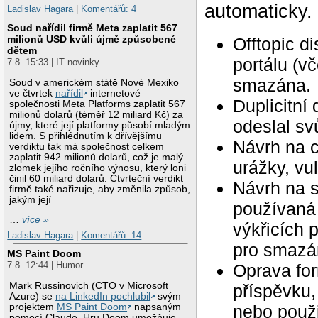
automaticky.
Ladislav Hagara
|
Komentářů: 4
Soud nařídil firmě Meta zaplatit 567
milionů USD kvůli újmě způsobené
Offtopic d
dětem
portálu (v
7.8. 15:33 | IT novinky
smazána.
Soud v americkém státě Nové Mexiko
ve čtvrtek
nařídil
internetové
Duplicitní
společnosti Meta Platforms zaplatit 567
milionů dolarů (téměř 12 miliard Kč) za
odeslal svů
újmy, které její platformy působí mladým
lidem. S přihlédnutím k dřívějšímu
Návrh na c
verdiktu tak má společnost celkem
zaplatit 942 milionů dolarů, což je malý
urážky, vu
zlomek jejího ročního výnosu, který loni
činil 60 miliard dolarů. Čtvrteční verdikt
Návrh na 
firmě také nařizuje, aby změnila způsob,
jakým její
používaná 
…
více »
výkřicích 
Ladislav Hagara
|
Komentářů: 14
pro smazán
MS Paint Doom
7.8. 12:44 | Humor
Oprava for
Mark Russinovich (CTO v Microsoft
příspěvku,
Azure) se
na LinkedIn pochlubil
svým
nebo použ
projektem
MS Paint Doom
napsaným
pomocí Claude. Hru Doom umožňuje