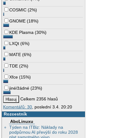
COSMIC
(
2%
)
GNOME
(
18%
)
KDE Plasma
(
30%
)
LXQt
(
6%
)
MATE
(
6%
)
TDE
(
2%
)
Xfce
(
15%
)
jiné/žádné
(
23%
)
Celkem 2356 hlasů
Komentářů: 30
, poslední 3.4. 20:20
Rozcestník
AbcLinuxu
Týden na ITBiz: Náklady na
podpůrnou AI převýší do roku 2028
plat samotného vývo