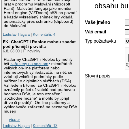
obsahu bu
hrát v programu Malování (Microsoft
Paint). Malování funguje jako monitor.
Herní engine (ViZDoom) běží na pozadí
a každý vykreslený snímek hry vkládá
automaticky přes schránku (clipboard)
Vaše jméno
do Malování.
Váš email
Ladislav Hagara
|
Komentářů: 4
Typ požadavku
EK: ChatGPT i Roblox mohou spadat
pod přísnější pravidla
6.8. 08:00 | IT novinky
Platformy ChatGPT i Roblox by mohly
být
zařazeny na seznam
mimořádně
velkých on-line platforem nebo
internetových vyhledávačů, na něž se
Slovní popis
vztahují zvláštní podmínky podle
nařízení o digitálních službách (DSA).
Vzhledem k tomu, že ChatGPT i Roblox
oznámily počet uživatelů nad prahovou
hodnotou DSA, je toto označení
„rozhodně možné“ a mohlo by „přijít
dříve či později“. On-line platformy a
vyhledávače zařazené na seznamy DSA
musejí
…
více »
Ladislav Hagara
|
Komentářů: 13