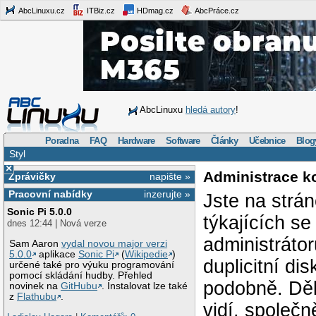
AbcLinuxu.cz
ITBiz.cz
HDmag.cz
AbcPráce.cz
AbcLinuxu
hledá autory
!
Poradna
FAQ
Hardware
Software
Články
Učebnice
Blog
Styl
×
Administrace k
Zprávičky
napište »
Pracovní nabídky
inzerujte »
Jste na strá
Sonic Pi 5.0.0
týkajících s
dnes 12:44 | Nová verze
administráto
Sam Aaron
vydal novou major verzi
5.0.0
aplikace
Sonic Pi
(
Wikipedie
)
duplicitní di
určené také pro výuku programování
pomocí skládání hudby. Přehled
podobně. Děk
novinek na
GitHubu
. Instalovat lze také
z
Flathubu
.
vidí, společ