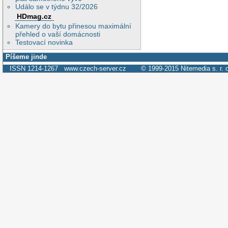
Událo se v týdnu 32/2026
HDmag.cz
Kamery do bytu přinesou maximální
přehled o vaší domácnosti
Testovací novinka
Píšeme jinde
ISSN 1214-1267
www.czech-server.cz
© 1999-2015
Nitemedia s. r. 