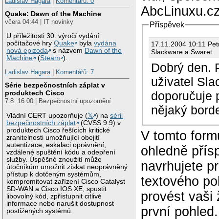
Ladislav Hagara
|
Komentářů: 0
AbcLinuxu.cz
Quake: Dawn of the Machine
včera 04:44 | IT novinky
Příspěvek
U příležitosti 30. výročí vydání
počítačové hry
Quake
byla
vydána
17.11.2004 10:1
nová epizoda
s názvem
Dawn of the
Slackware a Swaret
Machine
(
Steam
).
Dobrý den. P
Ladislav Hagara
|
Komentářů: 7
uživatel Sla
Série bezpečnostních záplat v
doporučuje 
produktech Cisco
7.8. 16:00 | Bezpečnostní upozornění
nějaký bord
Vládní CERT upozorňuje (
𝕏
) na
sérii
bezpečnostních záplat
(CVSS 9.9) v
produktech Cisco řešících kritické
V tomto form
zranitelnosti umožňující obejití
autentizace, eskalaci oprávnění,
ohledně přís
vzdálené spuštění kódu a odepření
služby. Úspěšné zneužití může
navrhujete p
útočníkům umožnit získat neoprávněný
přístup k dotčeným systémům,
textového po
kompromitovat zařízení Cisco Catalyst
SD-WAN a Cisco IOS XE, spustit
provést vaši
libovolný kód, zpřístupnit citlivé
informace nebo narušit dostupnost
první pohled
postižených systémů.