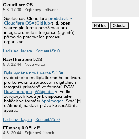
Cloudflare OS
5.8. 17:00 | Zajímavý software
Společnost Cloudflare
představila
Cloudflare OS
(
GitHub
), tj. open
source platformu navrženou pro
integraci umělé inteligence (agentů)
přímo do pracovních procesů
organizací.
Ladislav Hagara
|
Komentářů: 0
RawTherapee 5.13
5.8. 12:44 | Nová verze
Byla vydána nová verze 5.13
svobodného multiplatformního softwaru
pro konverzi a zpracování digitálních
fotografií primárně ve formátů RAW
RawTherapee
(
Wikipedie
). Vedle
zdrojových kódů je k dispozici také
balíček ve formátu
AppImage
. Stačí jej
stáhnout, nastavit právo ke spuštění a
spustit.
Ladislav Hagara
|
Komentářů: 0
FFmpeg 9.0 "Lei"
4.8. 20:44 | Zajímavý článek