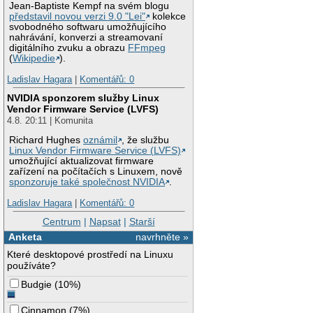
Jean-Baptiste Kempf na svém blogu
představil novou verzi 9.0 "Lei"
kolekce
svobodného softwaru umožňujícího
nahrávání, konverzi a streamovaní
digitálního zvuku a obrazu
FFmpeg
(
Wikipedie
).
Ladislav Hagara
|
Komentářů: 0
NVIDIA sponzorem služby Linux
Vendor Firmware Service (LVFS)
4.8. 20:11 | Komunita
Richard Hughes
oznámil
, že službu
Linux Vendor Firmware Service (LVFS)
umožňující aktualizovat firmware
zařízení na počítačích s Linuxem, nově
sponzoruje také společnost NVIDIA
.
Ladislav Hagara
|
Komentářů: 0
Centrum
|
Napsat
|
Starší
Anketa
navrhněte »
Které desktopové prostředí na Linuxu
používáte?
Budgie
(
10%
)
Cinnamon
(
7%
)