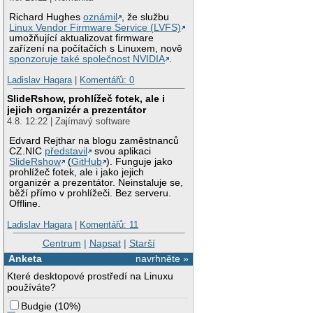
Richard Hughes
oznámil
, že službu
Linux Vendor Firmware Service (LVFS)
umožňující aktualizovat firmware
zařízení na počítačích s Linuxem, nově
sponzoruje také společnost NVIDIA
.
Ladislav Hagara
|
Komentářů: 0
SlideRshow, prohlížeč fotek, ale i
jejich organizér a prezentátor
4.8. 12:22 | Zajímavý software
Edvard Rejthar na blogu zaměstnanců
CZ.NIC
představil
svou aplikaci
SlideRshow
(
GitHub
). Funguje jako
prohlížeč fotek, ale i jako jejich
organizér a prezentátor. Neinstaluje se,
běží přímo v prohlížeči. Bez serveru.
Offline.
Ladislav Hagara
|
Komentářů: 11
Centrum
|
Napsat
|
Starší
Anketa
navrhněte »
Které desktopové prostředí na Linuxu
používáte?
Budgie
(
10%
)