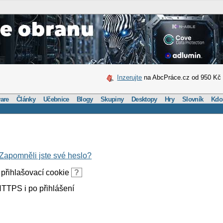
Inzerujte
na AbcPráce.cz od 950 Kč
are
Články
Učebnice
Blogy
Skupiny
Desktopy
Hry
Slovník
Kdo
Zapomněli jste své heslo?
přihlašovací cookie
?
TTPS i po přihlášení