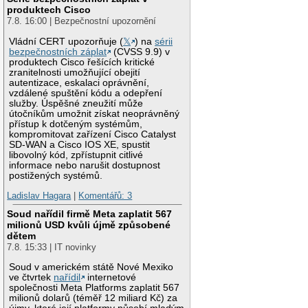
produktech Cisco
7.8. 16:00 | Bezpečnostní upozornění
Vládní CERT upozorňuje (
𝕏
) na
sérii
bezpečnostních záplat
(CVSS 9.9) v
produktech Cisco řešících kritické
zranitelnosti umožňující obejití
autentizace, eskalaci oprávnění,
vzdálené spuštění kódu a odepření
služby. Úspěšné zneužití může
útočníkům umožnit získat neoprávněný
přístup k dotčeným systémům,
kompromitovat zařízení Cisco Catalyst
SD-WAN a Cisco IOS XE, spustit
libovolný kód, zpřístupnit citlivé
informace nebo narušit dostupnost
postižených systémů.
Ladislav Hagara
|
Komentářů: 3
Soud nařídil firmě Meta zaplatit 567
milionů USD kvůli újmě způsobené
dětem
7.8. 15:33 | IT novinky
Soud v americkém státě Nové Mexiko
ve čtvrtek
nařídil
internetové
společnosti Meta Platforms zaplatit 567
milionů dolarů (téměř 12 miliard Kč) za