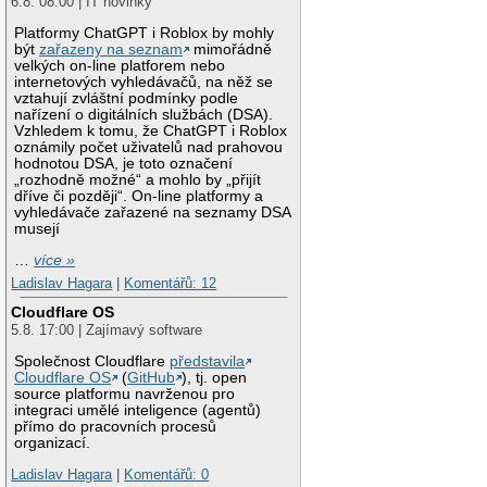
6.8. 08:00 | IT novinky
Platformy ChatGPT i Roblox by mohly
být
zařazeny na seznam
mimořádně
velkých on-line platforem nebo
internetových vyhledávačů, na něž se
vztahují zvláštní podmínky podle
nařízení o digitálních službách (DSA).
Vzhledem k tomu, že ChatGPT i Roblox
oznámily počet uživatelů nad prahovou
hodnotou DSA, je toto označení
„rozhodně možné“ a mohlo by „přijít
dříve či později“. On-line platformy a
vyhledávače zařazené na seznamy DSA
musejí
…
více »
Ladislav Hagara
|
Komentářů: 12
Cloudflare OS
5.8. 17:00 | Zajímavý software
Společnost Cloudflare
představila
Cloudflare OS
(
GitHub
), tj. open
source platformu navrženou pro
integraci umělé inteligence (agentů)
přímo do pracovních procesů
organizací.
Ladislav Hagara
|
Komentářů: 0