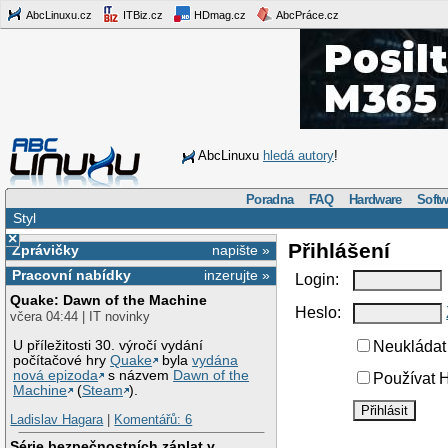
AbcLinuxu.cz
ITBiz.cz
HDmag.cz
AbcPráce.cz
AbcLinuxu
hledá autory
!
Poradna
FAQ
Hardware
Softw
Styl
×
Přihlášení
Zprávičky
napište »
Pracovní nabídky
inzerujte »
Login:
Quake: Dawn of the Machine
Heslo:
včera 04:44 | IT novinky
U příležitosti 30. výročí vydání
Neukládat 
počítačové hry
Quake
byla
vydána
nová epizoda
s názvem
Dawn of the
Používat H
Machine
(
Steam
).
Ladislav Hagara
|
Komentářů: 6
Série bezpečnostních záplat v