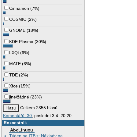
Cinnamon
(
7%
)
COSMIC
(
2%
)
GNOME
(
18%
)
KDE Plasma
(
30%
)
LXQt
(
6%
)
MATE
(
6%
)
TDE
(
2%
)
Xfce
(
15%
)
jiné/žádné
(
23%
)
Celkem 2355 hlasů
Komentářů: 30
, poslední 3.4. 20:20
Rozcestník
AbcLinuxu
Týden na ITBiz: Náklady na