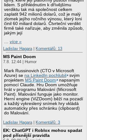
újmy, které její platformy působí mladým
lidem. S přihlédnutím k dřívějšímu
verdiktu tak má společnost celkem
zaplatit 942 milionů dolarů, což je malý
zlomek jejího ročního výnosu, který loni
činil 60 miliard dolarů. Čtvrteční verdikt
firmě také nařizuje, aby změnila způsob,
jakým její
…
více »
Ladislav Hagara
|
Komentářů: 13
MS Paint Doom
7.8. 12:44 | Humor
Mark Russinovich (CTO v Microsoft
Azure) se
na LinkedIn pochlubil
svým
projektem
MS Paint Doom
napsaným
pomocí Claude. Hru Doom umožňuje
hrát v programu Malování (Microsoft
Paint). Malování funguje jako monitor.
Herní engine (ViZDoom) běží na pozadí
a každý vykreslený snímek hry vkládá
automaticky přes schránku (clipboard)
do Malování.
Ladislav Hagara
|
Komentářů: 3
EK: ChatGPT i Roblox mohou spadat
pod přísnější pravidla