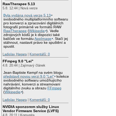
RawTherapee 5.13
5.8. 12:44 | Nová verze
Byla vydána nová verze 5.13
svobodného multiplatformního softwaru
pro konverzi a zpracování digitálních
fotografií primárně ve formátů RAW
RawTherapee
(
Wikipedie
). Vedle
zdrojových kódů je k dispozici také
balíček ve formátu
AppImage
. Stačí jej
stáhnout, nastavit právo ke spuštění a
spustit.
Ladislav Hagara
|
Komentářů: 0
FFmpeg 9.0 "Lei"
4.8. 20:44 | Zajímavý článek
Jean-Baptiste Kempf na svém blogu
představil novou verzi 9.0 "Lei"
kolekce
svobodného softwaru umožňujícího
nahrávání, konverzi a streamovaní
digitálního zvuku a obrazu
FFmpeg
(
Wikipedie
).
Ladislav Hagara
|
Komentářů: 0
NVIDIA sponzorem služby Linux
Vendor Firmware Service (LVFS)
4.8. 20:11 | Komunita