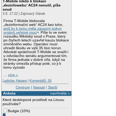
T-Mobile nikdo k blokaci
‚dezinfowebu‘ AC24 nenutil, píše
soud
3.8. 17:22 | Zajímavý článek
Firma T-Mobile blokovala
„dezinformační web“ AC24 bez toho,
aniž by k tomu měla závazný pokyn
orgánů veřejné moci
. Píše to ve svém
rozsudku Městský soud v Praze, který
po čtyřech letech uzavřel kauzu blokace
zmíněného webu. Operátor musí
uhradit škodu ve výši 35 tisíc korun.
Advokát společnosti T-Mobile se snažil i
u odvolacího senátu argumentovat tím,
že firma jednala v dobré víře, když na
stránky omezila přístup poté, co ji k
tomu vyzvalo
…
více »
Ladislav Hagara
|
Komentářů: 55
Centrum
|
Napsat
|
Starší
Anketa
navrhněte »
Které desktopové prostředí na Linuxu
používáte?
Budgie
(
10%
)