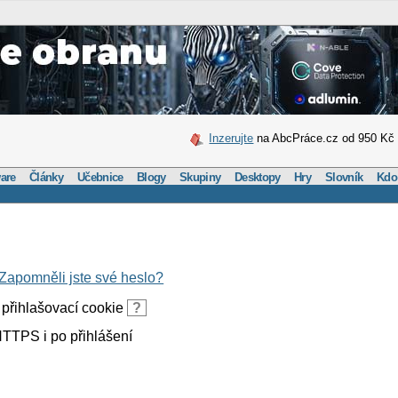
Inzerujte
na AbcPráce.cz od 950 Kč
are
Články
Učebnice
Blogy
Skupiny
Desktopy
Hry
Slovník
Kdo
Zapomněli jste své heslo?
přihlašovací cookie
?
TTPS i po přihlášení