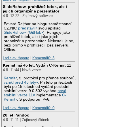
SlideRshow, prohlížeč fotek, ale i
jejich organizér a prezentátor
4.8. 12:22 | Zajímavý software
Edvard Rejthar na blogu zaměstnanců
CZ.NIC
představil
svou aplikaci
SlideRshow
(
GitHub
). Funguje jako
prohlížeč fotek, ale i jako jejich
organizér a prezentátor. Neinstaluje se,
běží přímo v prohlížeči. Bez serveru.
Offline.
Ladislav Hagara
|
Komentářů: 3
Kermit má 45 let. Vydán C-Kermit 11
4.8. 11:44 | Nová verze
Kermit
, tj. protokol pro přenos souborů,
vznikl před 45 lety
. Při této příležitosti
byla po 15 letech od vydání poslední
stabilní verze 9.0.302 vydána
nová
stabilní verze 11
implementace
C-
Kermit
. S podporou IPv6.
Ladislav Hagara
|
Komentářů: 0
20 let Pandoc
4.8. 11:11 | Zajímavý článek