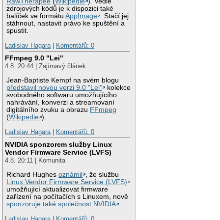
RawTherapee
(
Wikipedie
). Vedle
zdrojových kódů je k dispozici také
balíček ve formátu
AppImage
. Stačí jej
stáhnout, nastavit právo ke spuštění a
spustit.
Ladislav Hagara
|
Komentářů: 0
FFmpeg 9.0 "Lei"
4.8. 20:44 | Zajímavý článek
Jean-Baptiste Kempf na svém blogu
představil novou verzi 9.0 "Lei"
kolekce
svobodného softwaru umožňujícího
nahrávání, konverzi a streamovaní
digitálního zvuku a obrazu
FFmpeg
(
Wikipedie
).
Ladislav Hagara
|
Komentářů: 0
NVIDIA sponzorem služby Linux
Vendor Firmware Service (LVFS)
4.8. 20:11 | Komunita
Richard Hughes
oznámil
, že službu
Linux Vendor Firmware Service (LVFS)
umožňující aktualizovat firmware
zařízení na počítačích s Linuxem, nově
sponzoruje také společnost NVIDIA
.
Ladislav Hagara
|
Komentářů: 0