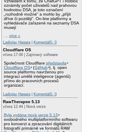
Vzhledem k tomu, že ChatGPT i Roblox
oznámily počet uživatelů nad prahovou
hodnotou DSA, je toto označení
„rozhodně možné“ a mohlo by „přijít
dříve či později“. On-line platformy a
vyhledávače zařazené na seznamy DSA
musejí
…
více »
Ladislav Hagara
|
Komentářů: 0
Cloudflare OS
včera 17:00 | Zajímavý software
Společnost Cloudflare
představila
Cloudflare OS
(
GitHub
), tj. open
source platformu navrženou pro
integraci umělé inteligence (agentů)
přímo do pracovních procesů
organizací.
Ladislav Hagara
|
Komentářů: 0
RawTherapee 5.13
včera 12:44 | Nová verze
Byla vydána nová verze 5.13
svobodného multiplatformního softwaru
pro konverzi a zpracování digitálních
fotografií primárně ve formátů RAW