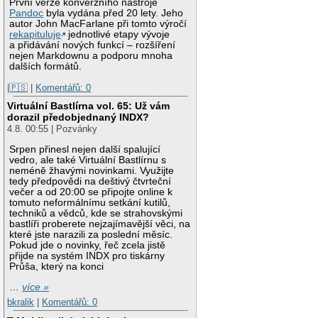
První verze konverzního nástroje
Pandoc
byla vydána před 20 lety. Jeho
autor John MacFarlane při tomto výročí
rekapituluje
jednotlivé etapy vývoje
a přidávání nových funkcí – rozšíření
nejen Markdownu a podporu mnoha
dalších formátů.
|🇵🇸
|
Komentářů: 0
Virtuální Bastlírna vol. 65: Už vám
dorazil předobjednaný INDX?
4.8. 00:55 | Pozvánky
Srpen přinesl nejen další spalující
vedro, ale také Virtuální Bastlírnu s
neméně žhavými novinkami. Využijte
tedy předpovědi na deštivý čtvrteční
večer a od 20:00 se připojte online k
tomuto neformálnímu setkání kutilů,
techniků a vědců, kde se strahovskými
bastlíři proberete nejzajímavější věci, na
které jste narazili za poslední měsíc.
Pokud jde o novinky, řeč zcela jistě
přijde na systém INDX pro tiskárny
Průša, který na konci
…
více »
bkralik
|
Komentářů: 0