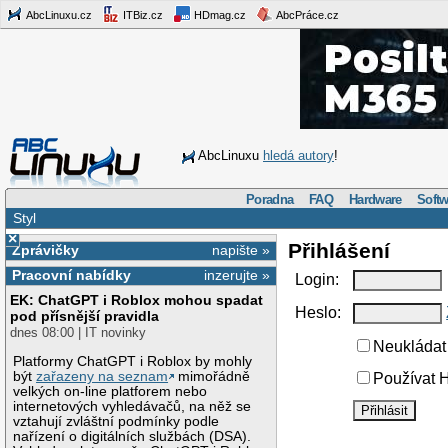
AbcLinuxu.cz
ITBiz.cz
HDmag.cz
AbcPráce.cz
AbcLinuxu
hledá autory
!
Poradna
FAQ
Hardware
Softw
Styl
×
Přihlášení
Zprávičky
napište »
Pracovní nabídky
inzerujte »
Login:
EK: ChatGPT i Roblox mohou spadat
Heslo:
pod přísnější pravidla
dnes 08:00 | IT novinky
Neukládat 
Platformy ChatGPT i Roblox by mohly
být
zařazeny na seznam
mimořádně
Používat H
velkých on-line platforem nebo
internetových vyhledávačů, na něž se
vztahují zvláštní podmínky podle
nařízení o digitálních službách (DSA).