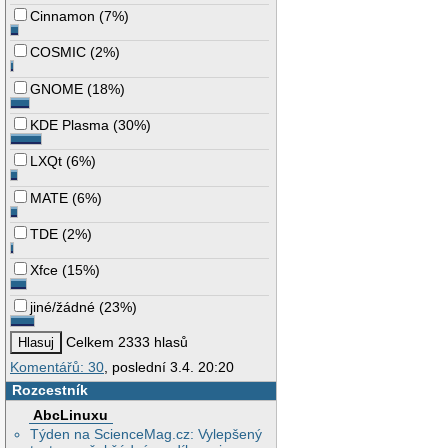
Cinnamon
(
7%
)
COSMIC
(
2%
)
GNOME
(
18%
)
KDE Plasma
(
30%
)
LXQt
(
6%
)
MATE
(
6%
)
TDE
(
2%
)
Xfce
(
15%
)
jiné/žádné
(
23%
)
Celkem 2333 hlasů
Komentářů: 30
, poslední 3.4. 20:20
Rozcestník
AbcLinuxu
Týden na ScienceMag.cz: Vylepšený