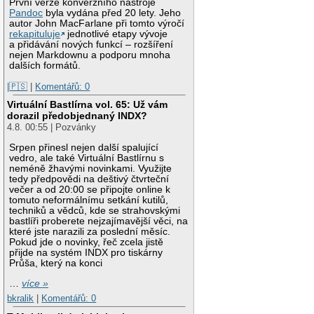
První verze konverzního nástroje
Pandoc
byla vydána před 20 lety. Jeho
autor John MacFarlane při tomto výročí
rekapituluje
jednotlivé etapy vývoje
a přidávání nových funkcí – rozšíření
nejen Markdownu a podporu mnoha
dalších formátů.
|🇵🇸
|
Komentářů: 0
Virtuální Bastlírna vol. 65: Už vám
dorazil předobjednaný INDX?
4.8. 00:55 | Pozvánky
Srpen přinesl nejen další spalující
vedro, ale také Virtuální Bastlírnu s
neméně žhavými novinkami. Využijte
tedy předpovědi na deštivý čtvrteční
večer a od 20:00 se připojte online k
tomuto neformálnímu setkání kutilů,
techniků a vědců, kde se strahovskými
bastlíři proberete nejzajímavější věci, na
které jste narazili za poslední měsíc.
Pokud jde o novinky, řeč zcela jistě
přijde na systém INDX pro tiskárny
Průša, který na konci
…
více »
bkralik
|
Komentářů: 0