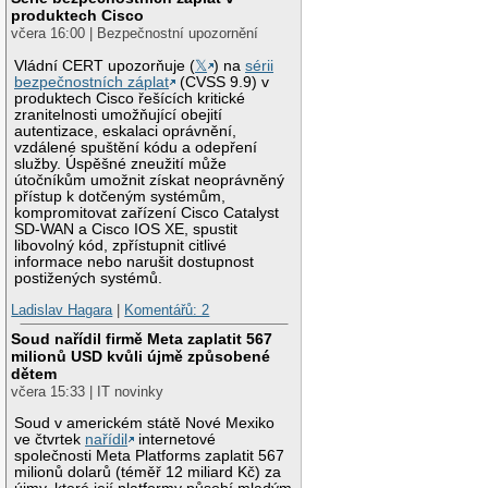
produktech Cisco
včera 16:00 | Bezpečnostní upozornění
Vládní CERT upozorňuje (
𝕏
) na
sérii
bezpečnostních záplat
(CVSS 9.9) v
produktech Cisco řešících kritické
zranitelnosti umožňující obejití
autentizace, eskalaci oprávnění,
vzdálené spuštění kódu a odepření
služby. Úspěšné zneužití může
útočníkům umožnit získat neoprávněný
přístup k dotčeným systémům,
kompromitovat zařízení Cisco Catalyst
SD-WAN a Cisco IOS XE, spustit
libovolný kód, zpřístupnit citlivé
informace nebo narušit dostupnost
postižených systémů.
Ladislav Hagara
|
Komentářů: 2
Soud nařídil firmě Meta zaplatit 567
milionů USD kvůli újmě způsobené
dětem
včera 15:33 | IT novinky
Soud v americkém státě Nové Mexiko
ve čtvrtek
nařídil
internetové
společnosti Meta Platforms zaplatit 567
milionů dolarů (téměř 12 miliard Kč) za