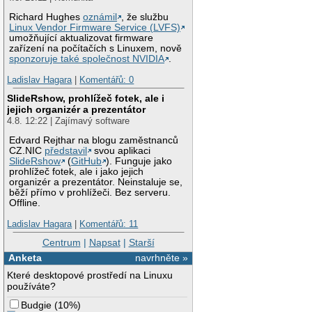
Richard Hughes
oznámil
, že službu
Linux Vendor Firmware Service (LVFS)
umožňující aktualizovat firmware
zařízení na počítačích s Linuxem, nově
sponzoruje také společnost NVIDIA
.
Ladislav Hagara
|
Komentářů: 0
SlideRshow, prohlížeč fotek, ale i
jejich organizér a prezentátor
4.8. 12:22 | Zajímavý software
Edvard Rejthar na blogu zaměstnanců
CZ.NIC
představil
svou aplikaci
SlideRshow
(
GitHub
). Funguje jako
prohlížeč fotek, ale i jako jejich
organizér a prezentátor. Neinstaluje se,
běží přímo v prohlížeči. Bez serveru.
Offline.
Ladislav Hagara
|
Komentářů: 11
Centrum
|
Napsat
|
Starší
Anketa
navrhněte »
Které desktopové prostředí na Linuxu
používáte?
Budgie
(
10%
)