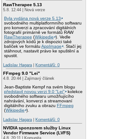
RawTherapee 5.13
5.8. 12:44 | Nová verze
Byla vydána nová verze 5.13
svobodného multiplatformního softwaru
pro konverzi a zpracování digitálních
fotografií primárně ve formátů RAW
RawTherapee
(
Wikipedie
). Vedle
zdrojových kódů je k dispozici také
balíček ve formátu
AppImage
. Stačí jej
stáhnout, nastavit právo ke spuštění a
spustit.
Ladislav Hagara
|
Komentářů: 0
FFmpeg 9.0 "Lei"
4.8. 20:44 | Zajímavý článek
Jean-Baptiste Kempf na svém blogu
představil novou verzi 9.0 "Lei"
kolekce
svobodného softwaru umožňujícího
nahrávání, konverzi a streamovaní
digitálního zvuku a obrazu
FFmpeg
(
Wikipedie
).
Ladislav Hagara
|
Komentářů: 0
NVIDIA sponzorem služby Linux
Vendor Firmware Service (LVFS)
4.8. 20:11 | Komunita