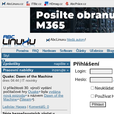
AbcLinuxu.cz
ITBiz.cz
HDmag.cz
AbcPráce.cz
AbcLinuxu
hledá autory
!
Poradna
FAQ
Hardware
Software
Články
Učebnice
Blog
Styl
×
Přihlášení
Zprávičky
napište »
Pracovní nabídky
inzerujte »
Login:
Quake: Dawn of the Machine
Heslo:
dnes 04:44 | IT novinky
U příležitosti 30. výročí vydání
Neukládat 
počítačové hry
Quake
byla
vydána
nová epizoda
s názvem
Dawn of the
Používat H
Machine
(
Steam
).
Ladislav Hagara
|
Komentářů: 0
Série bezpečnostních záplat v