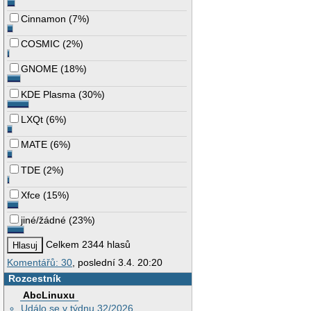
Cinnamon
(
7%
)
COSMIC
(
2%
)
GNOME
(
18%
)
KDE Plasma
(
30%
)
LXQt
(
6%
)
MATE
(
6%
)
TDE
(
2%
)
Xfce
(
15%
)
jiné/žádné
(
23%
)
Celkem 2344 hlasů
Komentářů: 30
, poslední 3.4. 20:20
Rozcestník
AbcLinuxu
Událo se v týdnu 32/2026