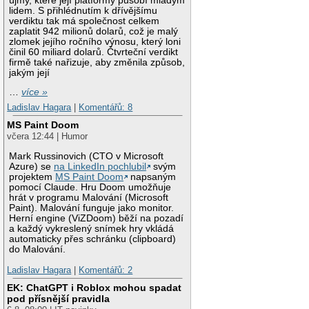
újmy, které její platformy působí mladým
lidem. S přihlédnutím k dřívějšímu
verdiktu tak má společnost celkem
zaplatit 942 milionů dolarů, což je malý
zlomek jejího ročního výnosu, který loni
činil 60 miliard dolarů. Čtvrteční verdikt
firmě také nařizuje, aby změnila způsob,
jakým její
…
více »
Ladislav Hagara
|
Komentářů: 8
MS Paint Doom
včera 12:44 | Humor
Mark Russinovich (CTO v Microsoft
Azure) se
na LinkedIn pochlubil
svým
projektem
MS Paint Doom
napsaným
pomocí Claude. Hru Doom umožňuje
hrát v programu Malování (Microsoft
Paint). Malování funguje jako monitor.
Herní engine (ViZDoom) běží na pozadí
a každý vykreslený snímek hry vkládá
automaticky přes schránku (clipboard)
do Malování.
Ladislav Hagara
|
Komentářů: 2
EK: ChatGPT i Roblox mohou spadat
pod přísnější pravidla