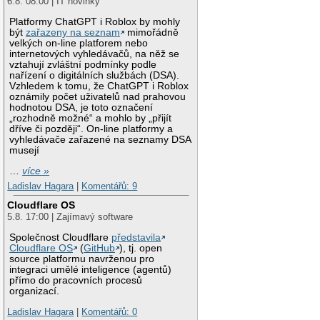
6.8. 08:00 | IT novinky
Platformy ChatGPT i Roblox by mohly
být
zařazeny na seznam
mimořádně
velkých on-line platforem nebo
internetových vyhledávačů, na něž se
vztahují zvláštní podmínky podle
nařízení o digitálních službách (DSA).
Vzhledem k tomu, že ChatGPT i Roblox
oznámily počet uživatelů nad prahovou
hodnotou DSA, je toto označení
„rozhodně možné“ a mohlo by „přijít
dříve či později“. On-line platformy a
vyhledávače zařazené na seznamy DSA
musejí
…
více »
Ladislav Hagara
|
Komentářů: 9
Cloudflare OS
5.8. 17:00 | Zajímavý software
Společnost Cloudflare
představila
Cloudflare OS
(
GitHub
), tj. open
source platformu navrženou pro
integraci umělé inteligence (agentů)
přímo do pracovních procesů
organizací.
Ladislav Hagara
|
Komentářů: 0