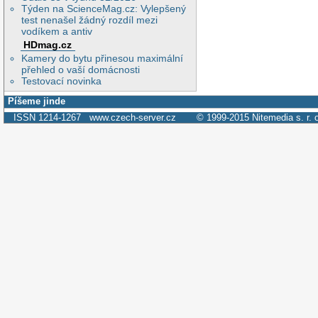
Týden na ScienceMag.cz: Vylepšený
test nenašel žádný rozdíl mezi
vodíkem a antiv
HDmag.cz
Kamery do bytu přinesou maximální
přehled o vaší domácnosti
Testovací novinka
Píšeme jinde
ISSN 1214-1267
www.czech-server.cz
© 1999-2015
Nitemedia s. r. 