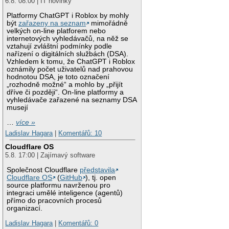
6.8. 08:00 | IT novinky
Platformy ChatGPT i Roblox by mohly
být
zařazeny na seznam
mimořádně
velkých on-line platforem nebo
internetových vyhledávačů, na něž se
vztahují zvláštní podmínky podle
nařízení o digitálních službách (DSA).
Vzhledem k tomu, že ChatGPT i Roblox
oznámily počet uživatelů nad prahovou
hodnotou DSA, je toto označení
„rozhodně možné“ a mohlo by „přijít
dříve či později“. On-line platformy a
vyhledávače zařazené na seznamy DSA
musejí
…
více »
Ladislav Hagara
|
Komentářů: 10
Cloudflare OS
5.8. 17:00 | Zajímavý software
Společnost Cloudflare
představila
Cloudflare OS
(
GitHub
), tj. open
source platformu navrženou pro
integraci umělé inteligence (agentů)
přímo do pracovních procesů
organizací.
Ladislav Hagara
|
Komentářů: 0