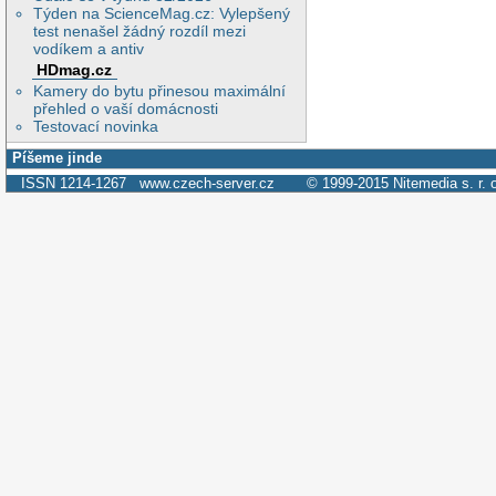
Týden na ScienceMag.cz: Vylepšený
test nenašel žádný rozdíl mezi
vodíkem a antiv
HDmag.cz
Kamery do bytu přinesou maximální
přehled o vaší domácnosti
Testovací novinka
Píšeme jinde
ISSN 1214-1267
www.czech-server.cz
© 1999-2015
Nitemedia s. r. 