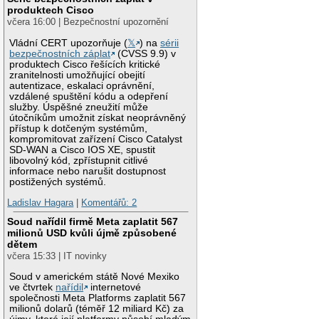
produktech Cisco
včera 16:00 | Bezpečnostní upozornění
Vládní CERT upozorňuje (
𝕏
) na
sérii
bezpečnostních záplat
(CVSS 9.9) v
produktech Cisco řešících kritické
zranitelnosti umožňující obejití
autentizace, eskalaci oprávnění,
vzdálené spuštění kódu a odepření
služby. Úspěšné zneužití může
útočníkům umožnit získat neoprávněný
přístup k dotčeným systémům,
kompromitovat zařízení Cisco Catalyst
SD-WAN a Cisco IOS XE, spustit
libovolný kód, zpřístupnit citlivé
informace nebo narušit dostupnost
postižených systémů.
Ladislav Hagara
|
Komentářů: 2
Soud nařídil firmě Meta zaplatit 567
milionů USD kvůli újmě způsobené
dětem
včera 15:33 | IT novinky
Soud v americkém státě Nové Mexiko
ve čtvrtek
nařídil
internetové
společnosti Meta Platforms zaplatit 567
milionů dolarů (téměř 12 miliard Kč) za