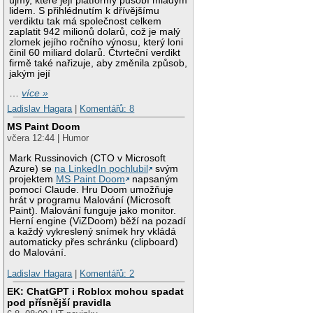
újmy, které její platformy působí mladým
lidem. S přihlédnutím k dřívějšímu
verdiktu tak má společnost celkem
zaplatit 942 milionů dolarů, což je malý
zlomek jejího ročního výnosu, který loni
činil 60 miliard dolarů. Čtvrteční verdikt
firmě také nařizuje, aby změnila způsob,
jakým její
…
více »
Ladislav Hagara
|
Komentářů: 8
MS Paint Doom
včera 12:44 | Humor
Mark Russinovich (CTO v Microsoft
Azure) se
na LinkedIn pochlubil
svým
projektem
MS Paint Doom
napsaným
pomocí Claude. Hru Doom umožňuje
hrát v programu Malování (Microsoft
Paint). Malování funguje jako monitor.
Herní engine (ViZDoom) běží na pozadí
a každý vykreslený snímek hry vkládá
automaticky přes schránku (clipboard)
do Malování.
Ladislav Hagara
|
Komentářů: 2
EK: ChatGPT i Roblox mohou spadat
pod přísnější pravidla