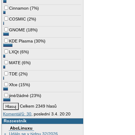
Cinnamon
(
7%
)
COSMIC
(
2%
)
GNOME
(
18%
)
KDE Plasma
(
30%
)
LXQt
(
6%
)
MATE
(
6%
)
TDE
(
2%
)
Xfce
(
15%
)
jiné/žádné
(
23%
)
Celkem 2349 hlasů
Komentářů: 30
, poslední 3.4. 20:20
Rozcestník
AbcLinuxu
Událo se v týdnu 32/2026