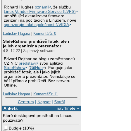
Richard Hughes
oznámil
, že službu
Linux Vendor Firmware Service (LVFS)
umožňující aktualizovat firmware
zařízení na počítačích s Linuxem, nově
sponzoruje také společnost NVIDIA
.
Ladislav Hagara
|
Komentářů: 0
SlideRshow, prohlížeč fotek, ale i
jejich organizér a prezentátor
4.8. 12:22 | Zajímavý software
Edvard Rejthar na blogu zaměstnanců
CZ.NIC
představil
svou aplikaci
SlideRshow
(
GitHub
). Funguje jako
prohlížeč fotek, ale i jako jejich
organizér a prezentátor. Neinstaluje se,
běží přímo v prohlížeči. Bez serveru.
Offline.
Ladislav Hagara
|
Komentářů: 11
Centrum
|
Napsat
|
Starší
Anketa
navrhněte »
Které desktopové prostředí na Linuxu
používáte?
Budgie
(
10%
)