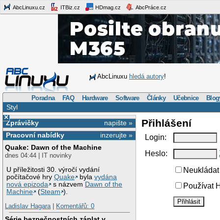
AbcLinuxu.cz
ITBiz.cz
HDmag.cz
AbcPráce.cz
AbcLinuxu
hledá autory
!
Poradna
FAQ
Hardware
Software
Články
Učebnice
Blog
Styl
×
Přihlášení
Zprávičky
napište »
Pracovní nabídky
inzerujte »
Login:
Quake: Dawn of the Machine
Heslo:
dnes 04:44 | IT novinky
U příležitosti 30. výročí vydání
Neukládat 
počítačové hry
Quake
byla
vydána
nová epizoda
s názvem
Dawn of the
Používat H
Machine
(
Steam
).
Ladislav Hagara
|
Komentářů: 0
Série bezpečnostních záplat v