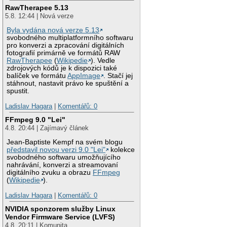
RawTherapee 5.13
5.8. 12:44 | Nová verze
Byla vydána nová verze 5.13
svobodného multiplatformního softwaru
pro konverzi a zpracování digitálních
fotografií primárně ve formátů RAW
RawTherapee
(
Wikipedie
). Vedle
zdrojových kódů je k dispozici také
balíček ve formátu
AppImage
. Stačí jej
stáhnout, nastavit právo ke spuštění a
spustit.
Ladislav Hagara
|
Komentářů: 0
FFmpeg 9.0 "Lei"
4.8. 20:44 | Zajímavý článek
Jean-Baptiste Kempf na svém blogu
představil novou verzi 9.0 "Lei"
kolekce
svobodného softwaru umožňujícího
nahrávání, konverzi a streamovaní
digitálního zvuku a obrazu
FFmpeg
(
Wikipedie
).
Ladislav Hagara
|
Komentářů: 0
NVIDIA sponzorem služby Linux
Vendor Firmware Service (LVFS)
4.8. 20:11 | Komunita