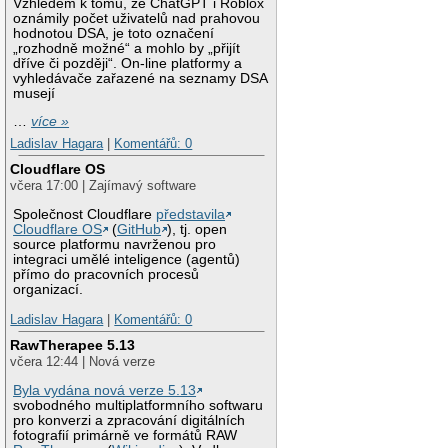
Vzhledem k tomu, že ChatGPT i Roblox
oznámily počet uživatelů nad prahovou
hodnotou DSA, je toto označení
„rozhodně možné“ a mohlo by „přijít
dříve či později“. On-line platformy a
vyhledávače zařazené na seznamy DSA
musejí
…
více »
Ladislav Hagara
|
Komentářů: 0
Cloudflare OS
včera 17:00 | Zajímavý software
Společnost Cloudflare
představila
Cloudflare OS
(
GitHub
), tj. open
source platformu navrženou pro
integraci umělé inteligence (agentů)
přímo do pracovních procesů
organizací.
Ladislav Hagara
|
Komentářů: 0
RawTherapee 5.13
včera 12:44 | Nová verze
Byla vydána nová verze 5.13
svobodného multiplatformního softwaru
pro konverzi a zpracování digitálních
fotografií primárně ve formátů RAW