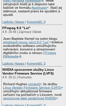
RawTherapee
(
Wikipedie
). Vedle
zdrojových kódů je k dispozici také
balíček ve formátu
AppImage
. Stačí jej
stáhnout, nastavit právo ke spuštění a
spustit.
Ladislav Hagara
|
Komentářů: 0
FFmpeg 9.0 "Lei"
4.8. 20:44 | Zajímavý článek
Jean-Baptiste Kempf na svém blogu
představil novou verzi 9.0 "Lei"
kolekce
svobodného softwaru umožňujícího
nahrávání, konverzi a streamovaní
digitálního zvuku a obrazu
FFmpeg
(
Wikipedie
).
Ladislav Hagara
|
Komentářů: 0
NVIDIA sponzorem služby Linux
Vendor Firmware Service (LVFS)
4.8. 20:11 | Komunita
Richard Hughes
oznámil
, že službu
Linux Vendor Firmware Service (LVFS)
umožňující aktualizovat firmware
zařízení na počítačích s Linuxem, nově
sponzoruje také společnost NVIDIA
.
Ladislav Hagara
|
Komentářů: 0