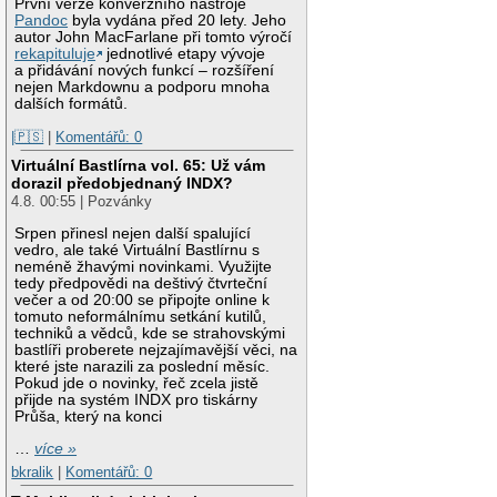
První verze konverzního nástroje
Pandoc
byla vydána před 20 lety. Jeho
autor John MacFarlane při tomto výročí
rekapituluje
jednotlivé etapy vývoje
a přidávání nových funkcí – rozšíření
nejen Markdownu a podporu mnoha
dalších formátů.
|🇵🇸
|
Komentářů: 0
Virtuální Bastlírna vol. 65: Už vám
dorazil předobjednaný INDX?
4.8. 00:55 | Pozvánky
Srpen přinesl nejen další spalující
vedro, ale také Virtuální Bastlírnu s
neméně žhavými novinkami. Využijte
tedy předpovědi na deštivý čtvrteční
večer a od 20:00 se připojte online k
tomuto neformálnímu setkání kutilů,
techniků a vědců, kde se strahovskými
bastlíři proberete nejzajímavější věci, na
které jste narazili za poslední měsíc.
Pokud jde o novinky, řeč zcela jistě
přijde na systém INDX pro tiskárny
Průša, který na konci
…
více »
bkralik
|
Komentářů: 0