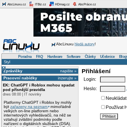
AbcLinuxu.cz
ITBiz.cz
HDmag.cz
AbcPráce.cz
AbcLinuxu
hledá autory
!
Poradna
FAQ
Hardware
Software
Články
Učebnice
Blog
Styl
×
Přihlášení
Zprávičky
napište »
Pracovní nabídky
inzerujte »
Login:
EK: ChatGPT i Roblox mohou spadat
Heslo:
pod přísnější pravidla
dnes 08:00 | IT novinky
Neukládat 
Platformy ChatGPT i Roblox by mohly
být
zařazeny na seznam
mimořádně
Používat H
velkých on-line platforem nebo
internetových vyhledávačů, na něž se
vztahují zvláštní podmínky podle
nařízení o digitálních službách (DSA).