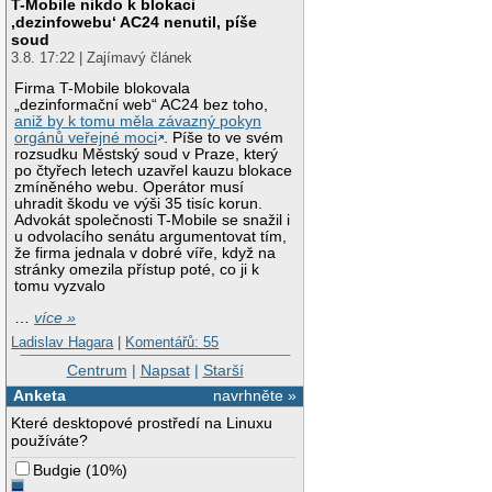
T-Mobile nikdo k blokaci
‚dezinfowebu‘ AC24 nenutil, píše
soud
3.8. 17:22 | Zajímavý článek
Firma T-Mobile blokovala
„dezinformační web“ AC24 bez toho,
aniž by k tomu měla závazný pokyn
orgánů veřejné moci
. Píše to ve svém
rozsudku Městský soud v Praze, který
po čtyřech letech uzavřel kauzu blokace
zmíněného webu. Operátor musí
uhradit škodu ve výši 35 tisíc korun.
Advokát společnosti T-Mobile se snažil i
u odvolacího senátu argumentovat tím,
že firma jednala v dobré víře, když na
stránky omezila přístup poté, co ji k
tomu vyzvalo
…
více »
Ladislav Hagara
|
Komentářů: 55
Centrum
|
Napsat
|
Starší
Anketa
navrhněte »
Které desktopové prostředí na Linuxu
používáte?
Budgie
(
10%
)