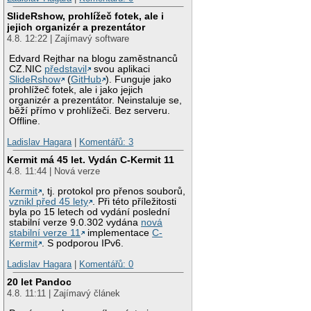
SlideRshow, prohlížeč fotek, ale i
jejich organizér a prezentátor
4.8. 12:22 | Zajímavý software
Edvard Rejthar na blogu zaměstnanců
CZ.NIC
představil
svou aplikaci
SlideRshow
(
GitHub
). Funguje jako
prohlížeč fotek, ale i jako jejich
organizér a prezentátor. Neinstaluje se,
běží přímo v prohlížeči. Bez serveru.
Offline.
Ladislav Hagara
|
Komentářů: 3
Kermit má 45 let. Vydán C-Kermit 11
4.8. 11:44 | Nová verze
Kermit
, tj. protokol pro přenos souborů,
vznikl před 45 lety
. Při této příležitosti
byla po 15 letech od vydání poslední
stabilní verze 9.0.302 vydána
nová
stabilní verze 11
implementace
C-
Kermit
. S podporou IPv6.
Ladislav Hagara
|
Komentářů: 0
20 let Pandoc
4.8. 11:11 | Zajímavý článek