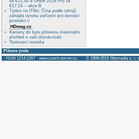
za €22,50 a Office 2024 Pro za
€17,15 – akce B
Týden na ITBiz: Čína podle zdrojů
zahájila výrobu zařízení pro domácí
produkci v
HDmag.cz
Kamery do bytu přinesou maximální
přehled o vaší domácnosti
Testovací novinka
Píšeme jinde
ISSN 1214-1267
www.czech-server.cz
© 1999-2015
Nitemedia s. r. 