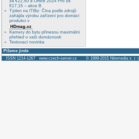
za €22,50 a Office 2024 Pro za
€17,15 – akce B
Týden na ITBiz: Čína podle zdrojů
zahájila výrobu zařízení pro domácí
produkci v
HDmag.cz
Kamery do bytu přinesou maximální
přehled o vaší domácnosti
Testovací novinka
Píšeme jinde
ISSN 1214-1267
www.czech-server.cz
© 1999-2015
Nitemedia s. r. 