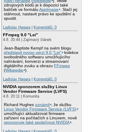
RawTherapee
(
Wikipedie
). Vedle
zdrojových kódů je k dispozici také
balíček ve formátu
AppImage
. Stačí jej
stáhnout, nastavit právo ke spuštění a
spustit.
Ladislav Hagara
|
Komentářů: 0
FFmpeg 9.0 "Lei"
4.8. 20:44 | Zajímavý článek
Jean-Baptiste Kempf na svém blogu
představil novou verzi 9.0 "Lei"
kolekce
svobodného softwaru umožňujícího
nahrávání, konverzi a streamovaní
digitálního zvuku a obrazu
FFmpeg
(
Wikipedie
).
Ladislav Hagara
|
Komentářů: 0
NVIDIA sponzorem služby Linux
Vendor Firmware Service (LVFS)
4.8. 20:11 | Komunita
Richard Hughes
oznámil
, že službu
Linux Vendor Firmware Service (LVFS)
umožňující aktualizovat firmware
zařízení na počítačích s Linuxem, nově
sponzoruje také společnost NVIDIA
.
Ladislav Hagara
|
Komentářů: 0