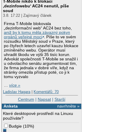
T-Mobile nikdo k blokaci
‚dezinfowebu‘ AC24 nenutil, píše
soud
3.8. 17:22 | Zajímavý článek
Firma T-Mobile blokovala
„dezinformační web“ AC24 bez toho,
aniž by k tomu měla závazný pokyn
orgánů veřejné moci
. Píše to ve svém
rozsudku Městský soud v Praze, který
po čtyřech letech uzavřel kauzu blokace
zmíněného webu. Operátor musí
uhradit škodu ve výši 35 tisíc korun.
Advokát společnosti T-Mobile se snažil i
u odvolacího senátu argumentovat tím,
že firma jednala v dobré víře, když na
stránky omezila přístup poté, co ji k
tomu vyzvalo
…
více »
Ladislav Hagara
|
Komentářů: 70
Centrum
|
Napsat
|
Starší
Anketa
navrhněte »
Které desktopové prostředí na Linuxu
používáte?
Budgie
(
10%
)