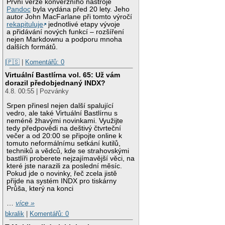
První verze konverzního nástroje
Pandoc
byla vydána před 20 lety. Jeho
autor John MacFarlane při tomto výročí
rekapituluje
jednotlivé etapy vývoje
a přidávání nových funkcí – rozšíření
nejen Markdownu a podporu mnoha
dalších formátů.
|🇵🇸
|
Komentářů: 0
Virtuální Bastlírna vol. 65: Už vám
dorazil předobjednaný INDX?
4.8. 00:55 | Pozvánky
Srpen přinesl nejen další spalující
vedro, ale také Virtuální Bastlírnu s
neméně žhavými novinkami. Využijte
tedy předpovědi na deštivý čtvrteční
večer a od 20:00 se připojte online k
tomuto neformálnímu setkání kutilů,
techniků a vědců, kde se strahovskými
bastlíři proberete nejzajímavější věci, na
které jste narazili za poslední měsíc.
Pokud jde o novinky, řeč zcela jistě
přijde na systém INDX pro tiskárny
Průša, který na konci
…
více »
bkralik
|
Komentářů: 0