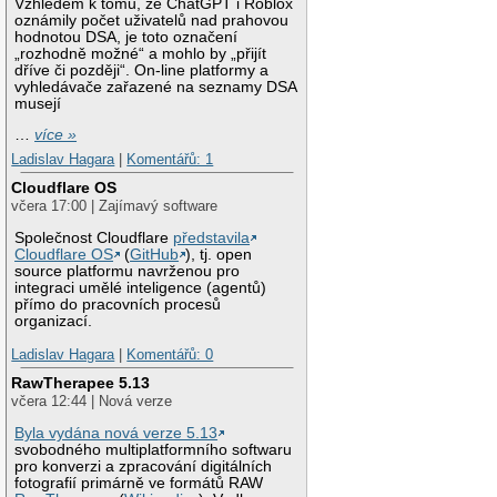
Vzhledem k tomu, že ChatGPT i Roblox
oznámily počet uživatelů nad prahovou
hodnotou DSA, je toto označení
„rozhodně možné“ a mohlo by „přijít
dříve či později“. On-line platformy a
vyhledávače zařazené na seznamy DSA
musejí
…
více »
Ladislav Hagara
|
Komentářů: 1
Cloudflare OS
včera 17:00 | Zajímavý software
Společnost Cloudflare
představila
Cloudflare OS
(
GitHub
), tj. open
source platformu navrženou pro
integraci umělé inteligence (agentů)
přímo do pracovních procesů
organizací.
Ladislav Hagara
|
Komentářů: 0
RawTherapee 5.13
včera 12:44 | Nová verze
Byla vydána nová verze 5.13
svobodného multiplatformního softwaru
pro konverzi a zpracování digitálních
fotografií primárně ve formátů RAW