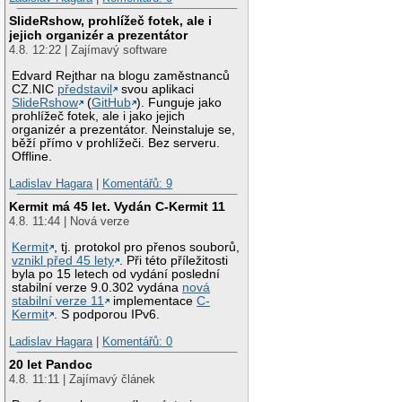
SlideRshow, prohlížeč fotek, ale i
jejich organizér a prezentátor
4.8. 12:22 | Zajímavý software
Edvard Rejthar na blogu zaměstnanců
CZ.NIC
představil
svou aplikaci
SlideRshow
(
GitHub
). Funguje jako
prohlížeč fotek, ale i jako jejich
organizér a prezentátor. Neinstaluje se,
běží přímo v prohlížeči. Bez serveru.
Offline.
Ladislav Hagara
|
Komentářů: 9
Kermit má 45 let. Vydán C-Kermit 11
4.8. 11:44 | Nová verze
Kermit
, tj. protokol pro přenos souborů,
vznikl před 45 lety
. Při této příležitosti
byla po 15 letech od vydání poslední
stabilní verze 9.0.302 vydána
nová
stabilní verze 11
implementace
C-
Kermit
. S podporou IPv6.
Ladislav Hagara
|
Komentářů: 0
20 let Pandoc
4.8. 11:11 | Zajímavý článek