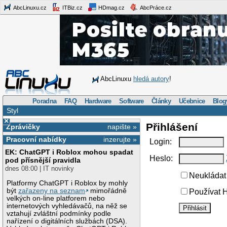
AbcLinuxu.cz
ITBiz.cz
HDmag.cz
AbcPráce.cz
AbcLinuxu
hledá autory
!
Poradna
FAQ
Hardware
Software
Články
Učebnice
Blog
Styl
×
Přihlášení
Zprávičky
napište »
Pracovní nabídky
inzerujte »
Login:
EK: ChatGPT i Roblox mohou spadat
Heslo:
pod přísnější pravidla
dnes 08:00 | IT novinky
Neukládat 
Platformy ChatGPT i Roblox by mohly
být
zařazeny na seznam
mimořádně
Používat H
velkých on-line platforem nebo
internetových vyhledávačů, na něž se
vztahují zvláštní podmínky podle
nařízení o digitálních službách (DSA).