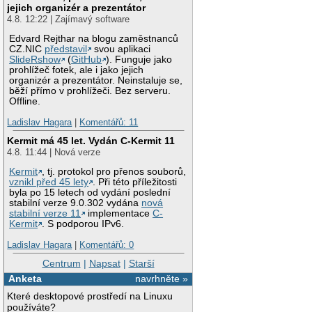
jejich organizér a prezentátor
4.8. 12:22 | Zajímavý software
Edvard Rejthar na blogu zaměstnanců
CZ.NIC
představil
svou aplikaci
SlideRshow
(
GitHub
). Funguje jako
prohlížeč fotek, ale i jako jejich
organizér a prezentátor. Neinstaluje se,
běží přímo v prohlížeči. Bez serveru.
Offline.
Ladislav Hagara
|
Komentářů: 11
Kermit má 45 let. Vydán C-Kermit 11
4.8. 11:44 | Nová verze
Kermit
, tj. protokol pro přenos souborů,
vznikl před 45 lety
. Při této příležitosti
byla po 15 letech od vydání poslední
stabilní verze 9.0.302 vydána
nová
stabilní verze 11
implementace
C-
Kermit
. S podporou IPv6.
Ladislav Hagara
|
Komentářů: 0
Centrum
|
Napsat
|
Starší
Anketa
navrhněte »
Které desktopové prostředí na Linuxu
používáte?