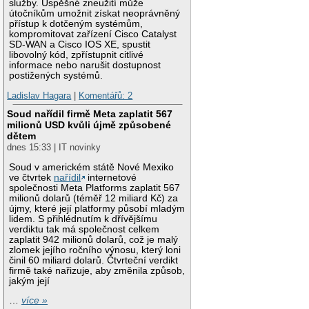
služby. Úspěšné zneužití může
útočníkům umožnit získat neoprávněný
přístup k dotčeným systémům,
kompromitovat zařízení Cisco Catalyst
SD-WAN a Cisco IOS XE, spustit
libovolný kód, zpřístupnit citlivé
informace nebo narušit dostupnost
postižených systémů.
Ladislav Hagara
|
Komentářů: 2
Soud nařídil firmě Meta zaplatit 567
milionů USD kvůli újmě způsobené
dětem
dnes 15:33 | IT novinky
Soud v americkém státě Nové Mexiko
ve čtvrtek
nařídil
internetové
společnosti Meta Platforms zaplatit 567
milionů dolarů (téměř 12 miliard Kč) za
újmy, které její platformy působí mladým
lidem. S přihlédnutím k dřívějšímu
verdiktu tak má společnost celkem
zaplatit 942 milionů dolarů, což je malý
zlomek jejího ročního výnosu, který loni
činil 60 miliard dolarů. Čtvrteční verdikt
firmě také nařizuje, aby změnila způsob,
jakým její
…
více »