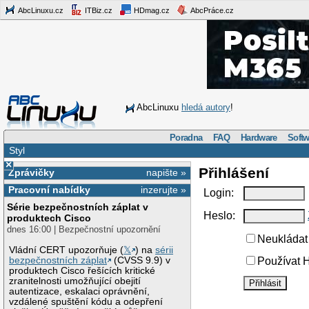
AbcLinuxu.cz
ITBiz.cz
HDmag.cz
AbcPráce.cz
AbcLinuxu
hledá autory
!
Poradna
FAQ
Hardware
Softw
Styl
×
Přihlášení
Zprávičky
napište »
Pracovní nabídky
inzerujte »
Login:
Série bezpečnostních záplat v
Heslo:
produktech Cisco
dnes 16:00 | Bezpečnostní upozornění
Neukládat 
Vládní CERT upozorňuje (
𝕏
) na
sérii
bezpečnostních záplat
(CVSS 9.9) v
Používat H
produktech Cisco řešících kritické
zranitelnosti umožňující obejití
autentizace, eskalaci oprávnění,
vzdálené spuštění kódu a odepření