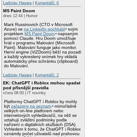
Ladislav Hagara
|
Komentářů: 6
MS Paint Doom
dnes 12:44 | Humor
Mark Russinovich (CTO v Microsoft
Azure) se
na LinkedIn pochlubil
svým
projektem
MS Paint Doom
napsaným
pomocí Claude. Hru Doom umožňuje
hrát v programu Malování (Microsoft
Paint). Malování funguje jako monitor.
Herní engine (ViZDoom) běží na pozadí
a každý vykreslený snímek hry vkládá
automaticky přes schránku (clipboard)
do Malování.
Ladislav Hagara
|
Komentářů: 2
EK: ChatGPT i Roblox mohou spadat
pod přísnější pravidla
včera 08:00 | IT novinky
Platformy ChatGPT i Roblox by mohly
být
zařazeny na seznam
mimořádně
velkých on-line platforem nebo
internetových vyhledávačů, na něž se
vztahují zvláštní podmínky podle
nařízení o digitálních službách (DSA).
Vzhledem k tomu, že ChatGPT i Roblox
oznámily počet uživatelů nad prahovou