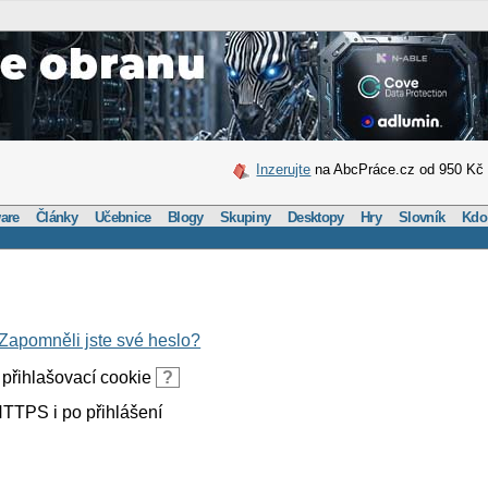
Inzerujte
na AbcPráce.cz od 950 Kč
are
Články
Učebnice
Blogy
Skupiny
Desktopy
Hry
Slovník
Kdo
Zapomněli jste své heslo?
přihlašovací cookie
?
TTPS i po přihlášení