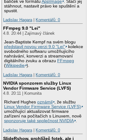
balíček ve formátu
AppImage
. Stačí jej
stáhnout, nastavit právo ke spuštění a
spustit.
Ladislav Hagara
|
Komentářů: 0
FFmpeg 9.0 "Lei"
4.8. 20:44 | Zajímavý článek
Jean-Baptiste Kempf na svém blogu
představil novou verzi 9.0 "Lei"
kolekce
svobodného softwaru umožňujícího
nahrávání, konverzi a streamovaní
digitálního zvuku a obrazu
FFmpeg
(
Wikipedie
).
Ladislav Hagara
|
Komentářů: 0
NVIDIA sponzorem služby Linux
Vendor Firmware Service (LVFS)
4.8. 20:11 | Komunita
Richard Hughes
oznámil
, že službu
Linux Vendor Firmware Service (LVFS)
umožňující aktualizovat firmware
zařízení na počítačích s Linuxem, nově
sponzoruje také společnost NVIDIA
.
Ladislav Hagara
|
Komentářů: 0
SlideRshow, prohlížeč fotek, ale i