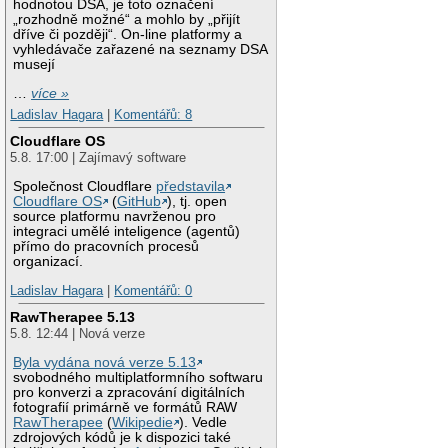
hodnotou DSA, je toto označení
„rozhodně možné“ a mohlo by „přijít
dříve či později“. On-line platformy a
vyhledávače zařazené na seznamy DSA
musejí
…
více »
Ladislav Hagara
|
Komentářů: 8
Cloudflare OS
5.8. 17:00 | Zajímavý software
Společnost Cloudflare
představila
Cloudflare OS
(
GitHub
), tj. open
source platformu navrženou pro
integraci umělé inteligence (agentů)
přímo do pracovních procesů
organizací.
Ladislav Hagara
|
Komentářů: 0
RawTherapee 5.13
5.8. 12:44 | Nová verze
Byla vydána nová verze 5.13
svobodného multiplatformního softwaru
pro konverzi a zpracování digitálních
fotografií primárně ve formátů RAW
RawTherapee
(
Wikipedie
). Vedle
zdrojových kódů je k dispozici také