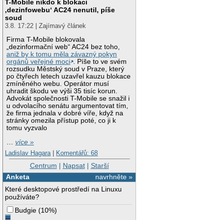
T-Mobile nikdo k blokaci
‚dezinfowebu‘ AC24 nenutil, píše
soud
3.8. 17:22 | Zajímavý článek
Firma T-Mobile blokovala
„dezinformační web“ AC24 bez toho,
aniž by k tomu měla závazný pokyn
orgánů veřejné moci
. Píše to ve svém
rozsudku Městský soud v Praze, který
po čtyřech letech uzavřel kauzu blokace
zmíněného webu. Operátor musí
uhradit škodu ve výši 35 tisíc korun.
Advokát společnosti T-Mobile se snažil i
u odvolacího senátu argumentovat tím,
že firma jednala v dobré víře, když na
stránky omezila přístup poté, co ji k
tomu vyzvalo
…
více »
Ladislav Hagara
|
Komentářů: 68
Centrum
|
Napsat
|
Starší
Anketa
navrhněte »
Které desktopové prostředí na Linuxu
používáte?
Budgie
(
10%
)