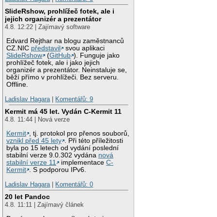
SlideRshow, prohlížeč fotek, ale i
jejich organizér a prezentátor
4.8. 12:22 | Zajímavý software
Edvard Rejthar na blogu zaměstnanců
CZ.NIC
představil
svou aplikaci
SlideRshow
(
GitHub
). Funguje jako
prohlížeč fotek, ale i jako jejich
organizér a prezentátor. Neinstaluje se,
běží přímo v prohlížeči. Bez serveru.
Offline.
Ladislav Hagara
|
Komentářů: 9
Kermit má 45 let. Vydán C-Kermit 11
4.8. 11:44 | Nová verze
Kermit
, tj. protokol pro přenos souborů,
vznikl před 45 lety
. Při této příležitosti
byla po 15 letech od vydání poslední
stabilní verze 9.0.302 vydána
nová
stabilní verze 11
implementace
C-
Kermit
. S podporou IPv6.
Ladislav Hagara
|
Komentářů: 0
20 let Pandoc
4.8. 11:11 | Zajímavý článek