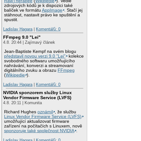
RawTherapee
(
Wikipedie
). Vedle
zdrojových kódů je k dispozici také
balíček ve formátu
AppImage
. Stačí jej
stáhnout, nastavit právo ke spuštění a
spustit.
Ladislav Hagara
|
Komentářů: 0
FFmpeg 9.0 "Lei"
4.8. 20:44 | Zajímavý článek
Jean-Baptiste Kempf na svém blogu
představil novou verzi 9.0 "Lei"
kolekce
svobodného softwaru umožňujícího
nahrávání, konverzi a streamovaní
digitálního zvuku a obrazu
FFmpeg
(
Wikipedie
).
Ladislav Hagara
|
Komentářů: 0
NVIDIA sponzorem služby Linux
Vendor Firmware Service (LVFS)
4.8. 20:11 | Komunita
Richard Hughes
oznámil
, že službu
Linux Vendor Firmware Service (LVFS)
umožňující aktualizovat firmware
zařízení na počítačích s Linuxem, nově
sponzoruje také společnost NVIDIA
.
Ladislav Hagara
|
Komentářů: 0