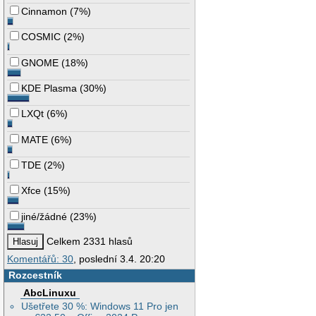
Cinnamon
(
7%
)
COSMIC
(
2%
)
GNOME
(
18%
)
KDE Plasma
(
30%
)
LXQt
(
6%
)
MATE
(
6%
)
TDE
(
2%
)
Xfce
(
15%
)
jiné/žádné
(
23%
)
Celkem 2331 hlasů
Komentářů: 30
, poslední 3.4. 20:20
Rozcestník
AbcLinuxu
Ušetřete 30 %: Windows 11 Pro jen