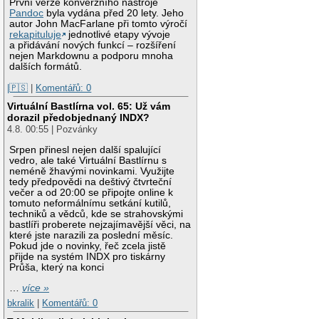
První verze konverzního nástroje
Pandoc
byla vydána před 20 lety. Jeho
autor John MacFarlane při tomto výročí
rekapituluje
jednotlivé etapy vývoje
a přidávání nových funkcí – rozšíření
nejen Markdownu a podporu mnoha
dalších formátů.
|🇵🇸
|
Komentářů: 0
Virtuální Bastlírna vol. 65: Už vám
dorazil předobjednaný INDX?
4.8. 00:55 | Pozvánky
Srpen přinesl nejen další spalující
vedro, ale také Virtuální Bastlírnu s
neméně žhavými novinkami. Využijte
tedy předpovědi na deštivý čtvrteční
večer a od 20:00 se připojte online k
tomuto neformálnímu setkání kutilů,
techniků a vědců, kde se strahovskými
bastlíři proberete nejzajímavější věci, na
které jste narazili za poslední měsíc.
Pokud jde o novinky, řeč zcela jistě
přijde na systém INDX pro tiskárny
Průša, který na konci
…
více »
bkralik
|
Komentářů: 0