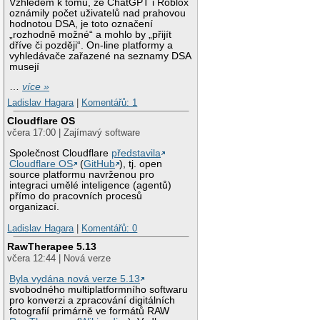
Vzhledem k tomu, že ChatGPT i Roblox
oznámily počet uživatelů nad prahovou
hodnotou DSA, je toto označení
„rozhodně možné“ a mohlo by „přijít
dříve či později“. On-line platformy a
vyhledávače zařazené na seznamy DSA
musejí
…
více »
Ladislav Hagara
|
Komentářů: 1
Cloudflare OS
včera 17:00 | Zajímavý software
Společnost Cloudflare
představila
Cloudflare OS
(
GitHub
), tj. open
source platformu navrženou pro
integraci umělé inteligence (agentů)
přímo do pracovních procesů
organizací.
Ladislav Hagara
|
Komentářů: 0
RawTherapee 5.13
včera 12:44 | Nová verze
Byla vydána nová verze 5.13
svobodného multiplatformního softwaru
pro konverzi a zpracování digitálních
fotografií primárně ve formátů RAW