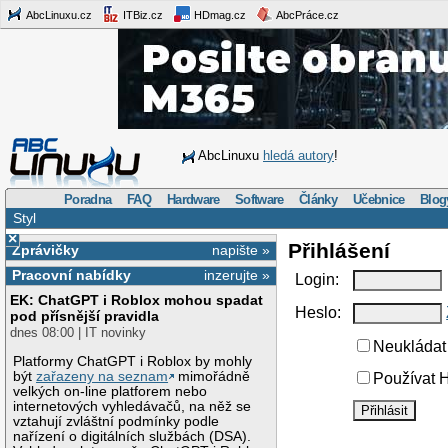
AbcLinuxu.cz
ITBiz.cz
HDmag.cz
AbcPráce.cz
AbcLinuxu
hledá autory
!
Poradna
FAQ
Hardware
Software
Články
Učebnice
Blog
Styl
×
Přihlášení
Zprávičky
napište »
Pracovní nabídky
inzerujte »
Login:
EK: ChatGPT i Roblox mohou spadat
Heslo:
pod přísnější pravidla
dnes 08:00 | IT novinky
Neukládat 
Platformy ChatGPT i Roblox by mohly
být
zařazeny na seznam
mimořádně
Používat H
velkých on-line platforem nebo
internetových vyhledávačů, na něž se
vztahují zvláštní podmínky podle
nařízení o digitálních službách (DSA).