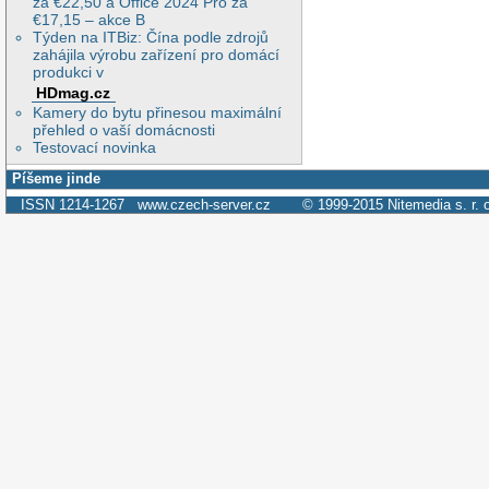
za €22,50 a Office 2024 Pro za
€17,15 – akce B
Týden na ITBiz: Čína podle zdrojů
zahájila výrobu zařízení pro domácí
produkci v
HDmag.cz
Kamery do bytu přinesou maximální
přehled o vaší domácnosti
Testovací novinka
Píšeme jinde
ISSN 1214-1267
www.czech-server.cz
© 1999-2015
Nitemedia s. r. 