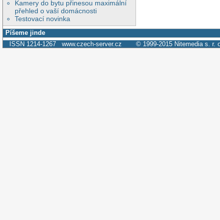
Kamery do bytu přinesou maximální
přehled o vaší domácnosti
Testovací novinka
Píšeme jinde
ISSN 1214-1267
www.czech-server.cz
© 1999-2015
Nitemedia s. r. 