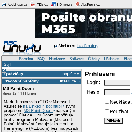
AbcLinuxu.cz
ITBiz.cz
HDmag.cz
AbcPráce.cz
AbcLinuxu
hledá autory
!
Poradna
FAQ
Hardware
Software
Články
Učebnice
Blog
Styl
×
Přihlášení
Zprávičky
napište »
Pracovní nabídky
inzerujte »
Login:
MS Paint Doom
Heslo:
dnes 12:44 | Humor
Mark Russinovich (CTO v Microsoft
Neukládat 
Azure) se
na LinkedIn pochlubil
svým
projektem
MS Paint Doom
napsaným
Používat H
pomocí Claude. Hru Doom umožňuje
hrát v programu Malování (Microsoft
Paint). Malování funguje jako monitor.
Herní engine (ViZDoom) běží na pozadí