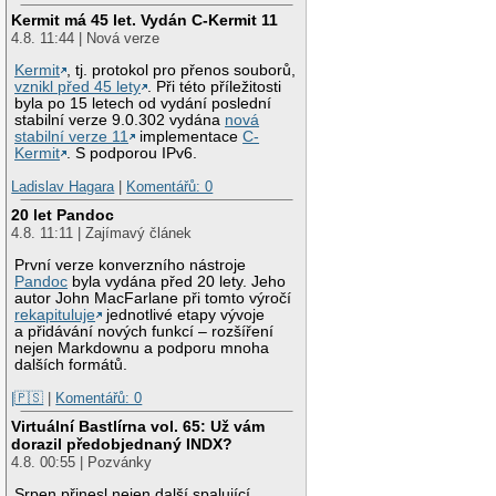
Kermit má 45 let. Vydán C-Kermit 11
4.8. 11:44 | Nová verze
Kermit
, tj. protokol pro přenos souborů,
vznikl před 45 lety
. Při této příležitosti
byla po 15 letech od vydání poslední
stabilní verze 9.0.302 vydána
nová
stabilní verze 11
implementace
C-
Kermit
. S podporou IPv6.
Ladislav Hagara
|
Komentářů: 0
20 let Pandoc
4.8. 11:11 | Zajímavý článek
První verze konverzního nástroje
Pandoc
byla vydána před 20 lety. Jeho
autor John MacFarlane při tomto výročí
rekapituluje
jednotlivé etapy vývoje
a přidávání nových funkcí – rozšíření
nejen Markdownu a podporu mnoha
dalších formátů.
|🇵🇸
|
Komentářů: 0
Virtuální Bastlírna vol. 65: Už vám
dorazil předobjednaný INDX?
4.8. 00:55 | Pozvánky
Srpen přinesl nejen další spalující