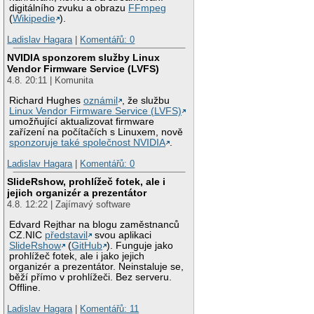
digitálního zvuku a obrazu
FFmpeg
(
Wikipedie
).
Ladislav Hagara
|
Komentářů: 0
NVIDIA sponzorem služby Linux
Vendor Firmware Service (LVFS)
4.8. 20:11 | Komunita
Richard Hughes
oznámil
, že službu
Linux Vendor Firmware Service (LVFS)
umožňující aktualizovat firmware
zařízení na počítačích s Linuxem, nově
sponzoruje také společnost NVIDIA
.
Ladislav Hagara
|
Komentářů: 0
SlideRshow, prohlížeč fotek, ale i
jejich organizér a prezentátor
4.8. 12:22 | Zajímavý software
Edvard Rejthar na blogu zaměstnanců
CZ.NIC
představil
svou aplikaci
SlideRshow
(
GitHub
). Funguje jako
prohlížeč fotek, ale i jako jejich
organizér a prezentátor. Neinstaluje se,
běží přímo v prohlížeči. Bez serveru.
Offline.
Ladislav Hagara
|
Komentářů: 11