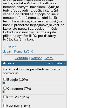
vedro, ale také Virtuální Bastlírnu s
neméně žhavými novinkami. Využijte
tedy předpovědi na deštivý čtvrteční
večer a od 20:00 se připojte online k
tomuto neformálnímu setkání kutilů,
techniků a vědců, kde se strahovskými
bastlíři proberete nejzajímavější věci, na
které jste narazili za poslední měsíc.
Pokud jde o novinky, řeč zcela jistě
přijde na systém INDX pro tiskárny
Průša, který na konci
…
více »
bkralik
|
Komentářů: 0
Centrum
|
Napsat
|
Starší
Anketa
navrhněte »
Které desktopové prostředí na Linuxu
používáte?
Budgie
(
10%
)
Cinnamon
(
7%
)
COSMIC
(
2%
)
GNOME
(
18%
)