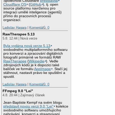
Společnost Cloudflare
představila
Cloudflare OS
(
GitHub
), tj. open
source platformu navrženou pro
integraci umělé inteligence (agentů)
přímo do pracovních procesů
organizací.
Ladislav Hagara
|
Komentářů: 0
RawTherapee 5.13
5.8. 12:44 | Nová verze
Byla vydána nová verze 5.13
svobodného multiplatformního softwaru
pro konverzi a zpracování digitálních
fotografií primárně ve formátů RAW
RawTherapee
(
Wikipedie
). Vedle
zdrojových kódů je k dispozici také
balíček ve formátu
AppImage
. Stačí jej
stáhnout, nastavit právo ke spuštění a
spustit.
Ladislav Hagara
|
Komentářů: 0
FFmpeg 9.0 "Lei"
4.8. 20:44 | Zajímavý článek
Jean-Baptiste Kempf na svém blogu
představil novou verzi 9.0 "Lei"
kolekce
svobodného softwaru umožňujícího
nahrávání, konverzi a streamovaní