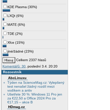
KDE Plasma
(
30%
)
LXQt
(
6%
)
MATE
(
6%
)
TDE
(
2%
)
Xfce
(
15%
)
jiné/žádné
(
23%
)
Celkem 2337 hlasů
Komentářů: 30
, poslední 3.4. 20:20
Rozcestník
AbcLinuxu
Týden na ScienceMag.cz: Vylepšený
test nenašel žádný rozdíl mezi
vodíkem a antiv
Ušetřete 30 %: Windows 11 Pro jen
za €22,50 a Office 2024 Pro za
€17,15 – akce B
HDmag.cz