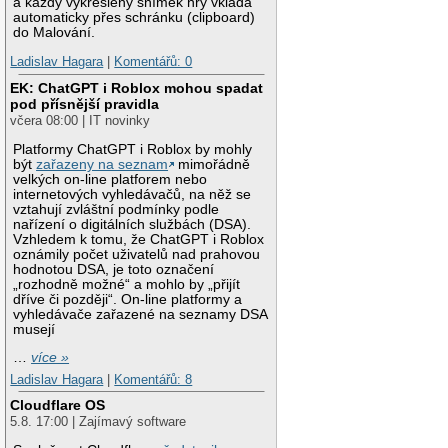
a každý vykreslený snímek hry vkládá
automaticky přes schránku (clipboard)
do Malování.
Ladislav Hagara
|
Komentářů: 0
EK: ChatGPT i Roblox mohou spadat
pod přísnější pravidla
včera 08:00 | IT novinky
Platformy ChatGPT i Roblox by mohly
být
zařazeny na seznam
mimořádně
velkých on-line platforem nebo
internetových vyhledávačů, na něž se
vztahují zvláštní podmínky podle
nařízení o digitálních službách (DSA).
Vzhledem k tomu, že ChatGPT i Roblox
oznámily počet uživatelů nad prahovou
hodnotou DSA, je toto označení
„rozhodně možné“ a mohlo by „přijít
dříve či později“. On-line platformy a
vyhledávače zařazené na seznamy DSA
musejí
…
více »
Ladislav Hagara
|
Komentářů: 8
Cloudflare OS
5.8. 17:00 | Zajímavý software