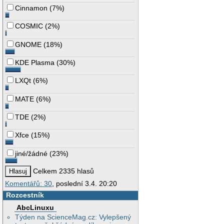
Cinnamon
(
7%
)
COSMIC
(
2%
)
GNOME
(
18%
)
KDE Plasma
(
30%
)
LXQt
(
6%
)
MATE
(
6%
)
TDE
(
2%
)
Xfce
(
15%
)
jiné/žádné
(
23%
)
Celkem 2335 hlasů
Komentářů: 30
, poslední 3.4. 20:20
Rozcestník
AbcLinuxu
Týden na ScienceMag.cz: Vylepšený