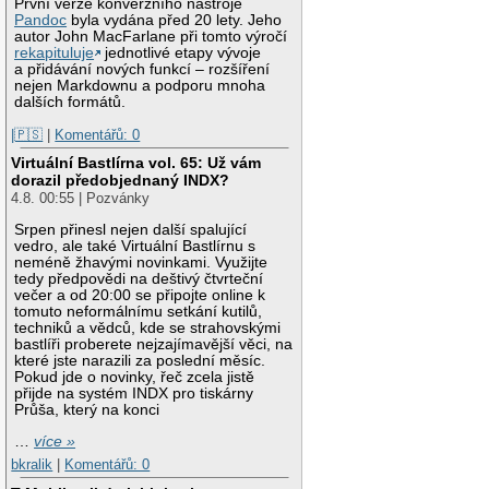
První verze konverzního nástroje
Pandoc
byla vydána před 20 lety. Jeho
autor John MacFarlane při tomto výročí
rekapituluje
jednotlivé etapy vývoje
a přidávání nových funkcí – rozšíření
nejen Markdownu a podporu mnoha
dalších formátů.
|🇵🇸
|
Komentářů: 0
Virtuální Bastlírna vol. 65: Už vám
dorazil předobjednaný INDX?
4.8. 00:55 | Pozvánky
Srpen přinesl nejen další spalující
vedro, ale také Virtuální Bastlírnu s
neméně žhavými novinkami. Využijte
tedy předpovědi na deštivý čtvrteční
večer a od 20:00 se připojte online k
tomuto neformálnímu setkání kutilů,
techniků a vědců, kde se strahovskými
bastlíři proberete nejzajímavější věci, na
které jste narazili za poslední měsíc.
Pokud jde o novinky, řeč zcela jistě
přijde na systém INDX pro tiskárny
Průša, který na konci
…
více »
bkralik
|
Komentářů: 0