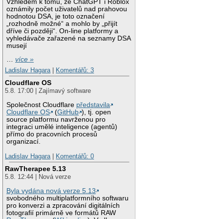
Vzhledem k tomu, že ChatGPT i Roblox
oznámily počet uživatelů nad prahovou
hodnotou DSA, je toto označení
„rozhodně možné“ a mohlo by „přijít
dříve či později“. On-line platformy a
vyhledávače zařazené na seznamy DSA
musejí
…
více »
Ladislav Hagara
|
Komentářů: 3
Cloudflare OS
5.8. 17:00 | Zajímavý software
Společnost Cloudflare
představila
Cloudflare OS
(
GitHub
), tj. open
source platformu navrženou pro
integraci umělé inteligence (agentů)
přímo do pracovních procesů
organizací.
Ladislav Hagara
|
Komentářů: 0
RawTherapee 5.13
5.8. 12:44 | Nová verze
Byla vydána nová verze 5.13
svobodného multiplatformního softwaru
pro konverzi a zpracování digitálních
fotografií primárně ve formátů RAW