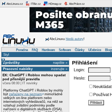
AbcLinuxu.cz
ITBiz.cz
HDmag.cz
AbcPráce.cz
AbcLinuxu
hledá autory
!
Poradna
FAQ
Hardware
Software
Články
Učebnice
Blog
Styl
×
Přihlášení
Zprávičky
napište »
Pracovní nabídky
inzerujte »
Login:
EK: ChatGPT i Roblox mohou spadat
Heslo:
pod přísnější pravidla
včera 08:00 | IT novinky
Neukládat 
Platformy ChatGPT i Roblox by mohly
být
zařazeny na seznam
mimořádně
Používat H
velkých on-line platforem nebo
internetových vyhledávačů, na něž se
vztahují zvláštní podmínky podle
nařízení o digitálních službách (DSA).