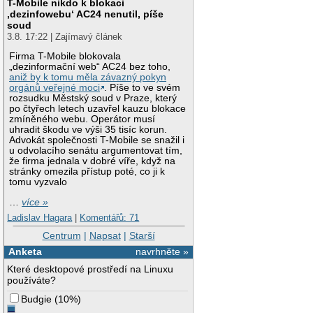
T-Mobile nikdo k blokaci
‚dezinfowebu‘ AC24 nenutil, píše
soud
3.8. 17:22 | Zajímavý článek
Firma T-Mobile blokovala
„dezinformační web“ AC24 bez toho,
aniž by k tomu měla závazný pokyn
orgánů veřejné moci
. Píše to ve svém
rozsudku Městský soud v Praze, který
po čtyřech letech uzavřel kauzu blokace
zmíněného webu. Operátor musí
uhradit škodu ve výši 35 tisíc korun.
Advokát společnosti T-Mobile se snažil i
u odvolacího senátu argumentovat tím,
že firma jednala v dobré víře, když na
stránky omezila přístup poté, co ji k
tomu vyzvalo
…
více »
Ladislav Hagara
|
Komentářů: 71
Centrum
|
Napsat
|
Starší
Anketa
navrhněte »
Které desktopové prostředí na Linuxu
používáte?
Budgie
(
10%
)