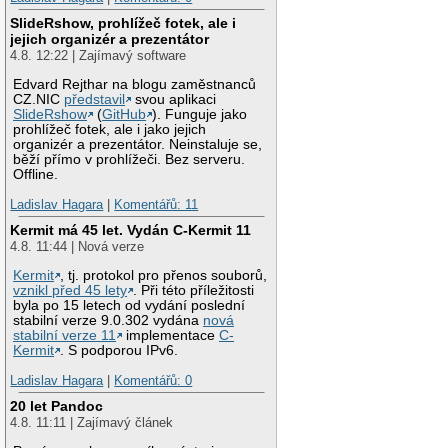
SlideRshow, prohlížeč fotek, ale i
jejich organizér a prezentátor
4.8. 12:22 | Zajímavý software
Edvard Rejthar na blogu zaměstnanců
CZ.NIC
představil
svou aplikaci
SlideRshow
(
GitHub
). Funguje jako
prohlížeč fotek, ale i jako jejich
organizér a prezentátor. Neinstaluje se,
běží přímo v prohlížeči. Bez serveru.
Offline.
Ladislav Hagara
|
Komentářů: 11
Kermit má 45 let. Vydán C-Kermit 11
4.8. 11:44 | Nová verze
Kermit
, tj. protokol pro přenos souborů,
vznikl před 45 lety
. Při této příležitosti
byla po 15 letech od vydání poslední
stabilní verze 9.0.302 vydána
nová
stabilní verze 11
implementace
C-
Kermit
. S podporou IPv6.
Ladislav Hagara
|
Komentářů: 0
20 let Pandoc
4.8. 11:11 | Zajímavý článek