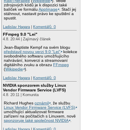
RawTherapee
(
Wikipedie
). Vedle
zdrojových kódů je k dispozici také
balíček ve formátu
AppImage
. Stačí jej
stáhnout, nastavit právo ke spuštění a
spustit.
Ladislav Hagara
|
Komentářů: 0
FFmpeg 9.0 "Lei"
4.8. 20:44 | Zajímavý článek
Jean-Baptiste Kempf na svém blogu
představil novou verzi 9.0 "Lei"
kolekce
svobodného softwaru umožňujícího
nahrávání, konverzi a streamovaní
digitálního zvuku a obrazu
FFmpeg
(
Wikipedie
).
Ladislav Hagara
|
Komentářů: 0
NVIDIA sponzorem služby Linux
Vendor Firmware Service (LVFS)
4.8. 20:11 | Komunita
Richard Hughes
oznámil
, že službu
Linux Vendor Firmware Service (LVFS)
umožňující aktualizovat firmware
zařízení na počítačích s Linuxem, nově
sponzoruje také společnost NVIDIA
.
Ladislav Hagara
|
Komentářů: 0