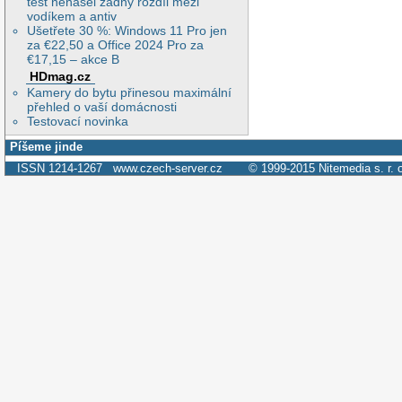
test nenašel žádný rozdíl mezi
vodíkem a antiv
Ušetřete 30 %: Windows 11 Pro jen
za €22,50 a Office 2024 Pro za
€17,15 – akce B
HDmag.cz
Kamery do bytu přinesou maximální
přehled o vaší domácnosti
Testovací novinka
Píšeme jinde
ISSN 1214-1267
www.czech-server.cz
© 1999-2015
Nitemedia s. r. 