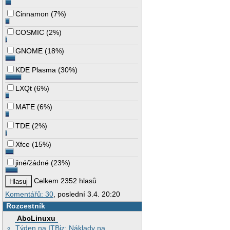
Cinnamon
(
7%
)
COSMIC
(
2%
)
GNOME
(
18%
)
KDE Plasma
(
30%
)
LXQt
(
6%
)
MATE
(
6%
)
TDE
(
2%
)
Xfce
(
15%
)
jiné/žádné
(
23%
)
Celkem 2352 hlasů
Komentářů: 30
, poslední 3.4. 20:20
Rozcestník
AbcLinuxu
Týden na ITBiz: Náklady na