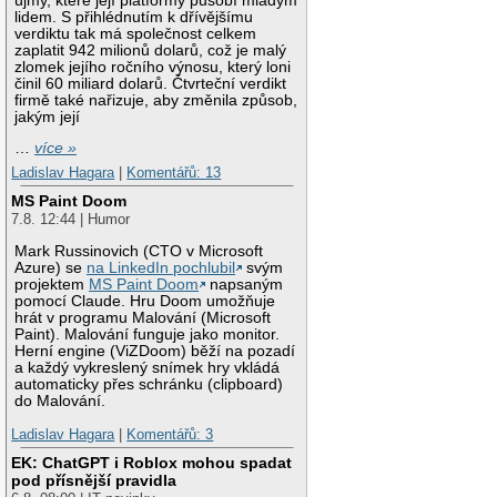
újmy, které její platformy působí mladým
lidem. S přihlédnutím k dřívějšímu
verdiktu tak má společnost celkem
zaplatit 942 milionů dolarů, což je malý
zlomek jejího ročního výnosu, který loni
činil 60 miliard dolarů. Čtvrteční verdikt
firmě také nařizuje, aby změnila způsob,
jakým její
…
více »
Ladislav Hagara
|
Komentářů: 13
MS Paint Doom
7.8. 12:44 | Humor
Mark Russinovich (CTO v Microsoft
Azure) se
na LinkedIn pochlubil
svým
projektem
MS Paint Doom
napsaným
pomocí Claude. Hru Doom umožňuje
hrát v programu Malování (Microsoft
Paint). Malování funguje jako monitor.
Herní engine (ViZDoom) běží na pozadí
a každý vykreslený snímek hry vkládá
automaticky přes schránku (clipboard)
do Malování.
Ladislav Hagara
|
Komentářů: 3
EK: ChatGPT i Roblox mohou spadat
pod přísnější pravidla