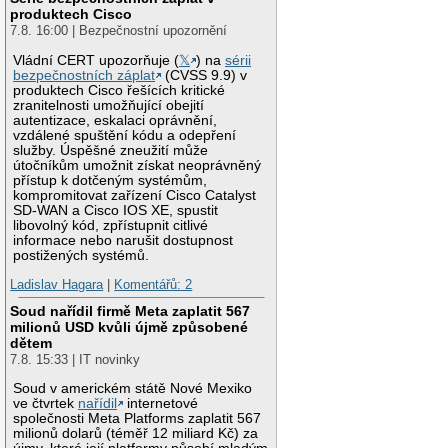
produktech Cisco
7.8. 16:00 | Bezpečnostní upozornění
Vládní CERT upozorňuje (
𝕏
) na
sérii
bezpečnostních záplat
(CVSS 9.9) v
produktech Cisco řešících kritické
zranitelnosti umožňující obejití
autentizace, eskalaci oprávnění,
vzdálené spuštění kódu a odepření
služby. Úspěšné zneužití může
útočníkům umožnit získat neoprávněný
přístup k dotčeným systémům,
kompromitovat zařízení Cisco Catalyst
SD-WAN a Cisco IOS XE, spustit
libovolný kód, zpřístupnit citlivé
informace nebo narušit dostupnost
postižených systémů.
Ladislav Hagara
|
Komentářů: 2
Soud nařídil firmě Meta zaplatit 567
milionů USD kvůli újmě způsobené
dětem
7.8. 15:33 | IT novinky
Soud v americkém státě Nové Mexiko
ve čtvrtek
nařídil
internetové
společnosti Meta Platforms zaplatit 567
milionů dolarů (téměř 12 miliard Kč) za