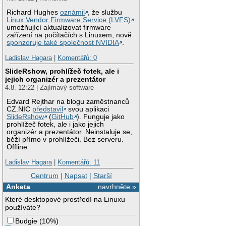
Richard Hughes
oznámil
, že službu
Linux Vendor Firmware Service (LVFS)
umožňující aktualizovat firmware
zařízení na počítačích s Linuxem, nově
sponzoruje také společnost NVIDIA
.
Ladislav Hagara
|
Komentářů: 0
SlideRshow, prohlížeč fotek, ale i
jejich organizér a prezentátor
4.8. 12:22 | Zajímavý software
Edvard Rejthar na blogu zaměstnanců
CZ.NIC
představil
svou aplikaci
SlideRshow
(
GitHub
). Funguje jako
prohlížeč fotek, ale i jako jejich
organizér a prezentátor. Neinstaluje se,
běží přímo v prohlížeči. Bez serveru.
Offline.
Ladislav Hagara
|
Komentářů: 11
Centrum
|
Napsat
|
Starší
Anketa
navrhněte »
Které desktopové prostředí na Linuxu
používáte?
Budgie
(
10%
)