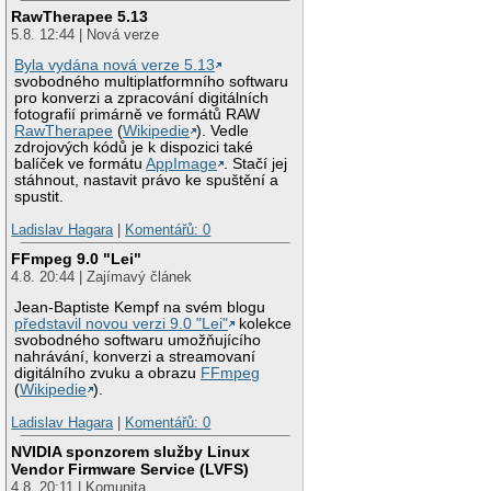
RawTherapee 5.13
5.8. 12:44 | Nová verze
Byla vydána nová verze 5.13
svobodného multiplatformního softwaru
pro konverzi a zpracování digitálních
fotografií primárně ve formátů RAW
RawTherapee
(
Wikipedie
). Vedle
zdrojových kódů je k dispozici také
balíček ve formátu
AppImage
. Stačí jej
stáhnout, nastavit právo ke spuštění a
spustit.
Ladislav Hagara
|
Komentářů: 0
FFmpeg 9.0 "Lei"
4.8. 20:44 | Zajímavý článek
Jean-Baptiste Kempf na svém blogu
představil novou verzi 9.0 "Lei"
kolekce
svobodného softwaru umožňujícího
nahrávání, konverzi a streamovaní
digitálního zvuku a obrazu
FFmpeg
(
Wikipedie
).
Ladislav Hagara
|
Komentářů: 0
NVIDIA sponzorem služby Linux
Vendor Firmware Service (LVFS)
4.8. 20:11 | Komunita