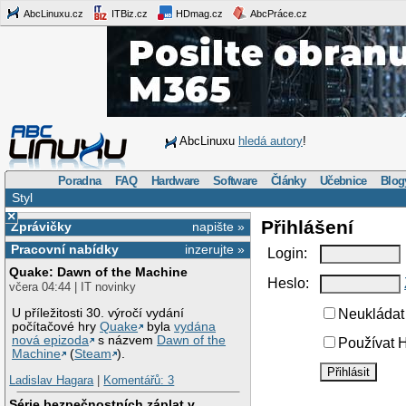
AbcLinuxu.cz
ITBiz.cz
HDmag.cz
AbcPráce.cz
AbcLinuxu
hledá autory
!
Poradna
FAQ
Hardware
Software
Články
Učebnice
Blog
Styl
×
Přihlášení
Zprávičky
napište »
Pracovní nabídky
inzerujte »
Login:
Quake: Dawn of the Machine
Heslo:
včera 04:44 | IT novinky
U příležitosti 30. výročí vydání
Neukládat 
počítačové hry
Quake
byla
vydána
nová epizoda
s názvem
Dawn of the
Používat H
Machine
(
Steam
).
Ladislav Hagara
|
Komentářů: 3
Série bezpečnostních záplat v