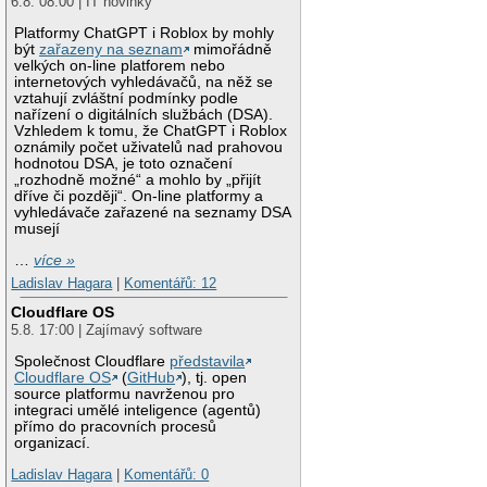
6.8. 08:00 | IT novinky
Platformy ChatGPT i Roblox by mohly
být
zařazeny na seznam
mimořádně
velkých on-line platforem nebo
internetových vyhledávačů, na něž se
vztahují zvláštní podmínky podle
nařízení o digitálních službách (DSA).
Vzhledem k tomu, že ChatGPT i Roblox
oznámily počet uživatelů nad prahovou
hodnotou DSA, je toto označení
„rozhodně možné“ a mohlo by „přijít
dříve či později“. On-line platformy a
vyhledávače zařazené na seznamy DSA
musejí
…
více »
Ladislav Hagara
|
Komentářů: 12
Cloudflare OS
5.8. 17:00 | Zajímavý software
Společnost Cloudflare
představila
Cloudflare OS
(
GitHub
), tj. open
source platformu navrženou pro
integraci umělé inteligence (agentů)
přímo do pracovních procesů
organizací.
Ladislav Hagara
|
Komentářů: 0