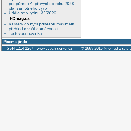
podpůrnou AI převýší do roku 2028
plat samotného vývo
Událo se v týdnu 32/2026
HDmag.cz
Kamery do bytu přinesou maximální
přehled o vaší domácnosti
Testovací novinka
Píšeme jinde
ISSN 1214-1267
www.czech-server.cz
© 1999-2015
Nitemedia s. r. 