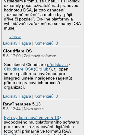
Vzhledem k tomu, že ChatGPT i Roblox
oznámily počet uživatelů nad prahovou
hodnotou DSA, je toto označení
„rozhodně možné“ a mohlo by „přijít
dříve či později“. On-line platformy a
vyhledávače zařazené na seznamy DSA
musejí
…
více »
Ladislav Hagara
|
Komentářů: 3
Cloudflare OS
5.8. 17:00 | Zajímavý software
Společnost Cloudflare
představila
Cloudflare OS
(
GitHub
), tj. open
source platformu navrženou pro
integraci umělé inteligence (agentů)
přímo do pracovních procesů
organizací.
Ladislav Hagara
|
Komentářů: 0
RawTherapee 5.13
5.8. 12:44 | Nová verze
Byla vydána nová verze 5.13
svobodného multiplatformního softwaru
pro konverzi a zpracování digitálních
fotografií primárně ve formátů RAW