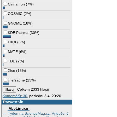
Cinnamon
(
7%
)
COSMIC
(
2%
)
GNOME
(
18%
)
KDE Plasma
(
30%
)
LXQt
(
6%
)
MATE
(
6%
)
TDE
(
2%
)
Xfce
(
15%
)
jiné/žádné
(
23%
)
Celkem 2333 hlasů
Komentářů: 30
, poslední 3.4. 20:20
Rozcestník
AbcLinuxu
Týden na ScienceMag.cz: Vylepšený