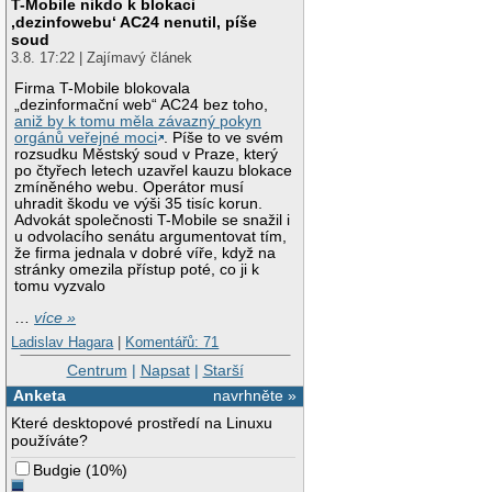
T-Mobile nikdo k blokaci
‚dezinfowebu‘ AC24 nenutil, píše
soud
3.8. 17:22 | Zajímavý článek
Firma T-Mobile blokovala
„dezinformační web“ AC24 bez toho,
aniž by k tomu měla závazný pokyn
orgánů veřejné moci
. Píše to ve svém
rozsudku Městský soud v Praze, který
po čtyřech letech uzavřel kauzu blokace
zmíněného webu. Operátor musí
uhradit škodu ve výši 35 tisíc korun.
Advokát společnosti T-Mobile se snažil i
u odvolacího senátu argumentovat tím,
že firma jednala v dobré víře, když na
stránky omezila přístup poté, co ji k
tomu vyzvalo
…
více »
Ladislav Hagara
|
Komentářů: 71
Centrum
|
Napsat
|
Starší
Anketa
navrhněte »
Které desktopové prostředí na Linuxu
používáte?
Budgie
(
10%
)