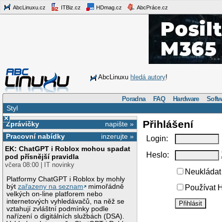
AbcLinuxu.cz
ITBiz.cz
HDmag.cz
AbcPráce.cz
AbcLinuxu
hledá autory
!
Poradna
FAQ
Hardware
Softw
Styl
×
Přihlášení
Zprávičky
napište »
Pracovní nabídky
inzerujte »
Login:
EK: ChatGPT i Roblox mohou spadat
Heslo:
pod přísnější pravidla
včera 08:00 | IT novinky
Neukládat 
Platformy ChatGPT i Roblox by mohly
být
zařazeny na seznam
mimořádně
Používat H
velkých on-line platforem nebo
internetových vyhledávačů, na něž se
vztahují zvláštní podmínky podle
nařízení o digitálních službách (DSA).