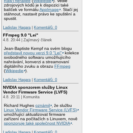
RawTherapee
(
Wikipedie
). Vedle
zdrojových kódů je k dispozici také
balíček ve formátu
AppImage
. Stačí jej
stáhnout, nastavit právo ke spuštění a
spustit.
Ladislav Hagara
|
Komentářů: 0
FFmpeg 9.0 "Lei"
4.8. 20:44 | Zajímavý článek
Jean-Baptiste Kempf na svém blogu
představil novou verzi 9.0 "Lei"
kolekce
svobodného softwaru umožňujícího
nahrávání, konverzi a streamovaní
digitálního zvuku a obrazu
FFmpeg
(
Wikipedie
).
Ladislav Hagara
|
Komentářů: 0
NVIDIA sponzorem služby Linux
Vendor Firmware Service (LVFS)
4.8. 20:11 | Komunita
Richard Hughes
oznámil
, že službu
Linux Vendor Firmware Service (LVFS)
umožňující aktualizovat firmware
zařízení na počítačích s Linuxem, nově
sponzoruje také společnost NVIDIA
.
Ladislav Hagara
|
Komentářů: 0