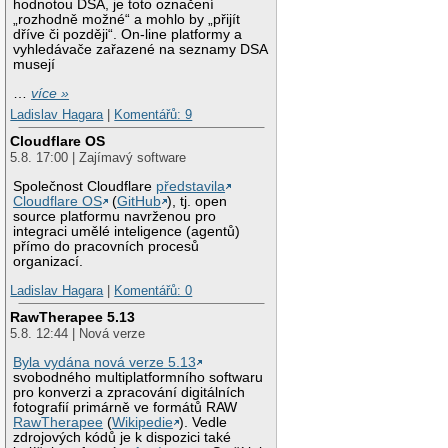
hodnotou DSA, je toto označení
„rozhodně možné“ a mohlo by „přijít
dříve či později“. On-line platformy a
vyhledávače zařazené na seznamy DSA
musejí
…
více »
Ladislav Hagara
|
Komentářů: 9
Cloudflare OS
5.8. 17:00 | Zajímavý software
Společnost Cloudflare
představila
Cloudflare OS
(
GitHub
), tj. open
source platformu navrženou pro
integraci umělé inteligence (agentů)
přímo do pracovních procesů
organizací.
Ladislav Hagara
|
Komentářů: 0
RawTherapee 5.13
5.8. 12:44 | Nová verze
Byla vydána nová verze 5.13
svobodného multiplatformního softwaru
pro konverzi a zpracování digitálních
fotografií primárně ve formátů RAW
RawTherapee
(
Wikipedie
). Vedle
zdrojových kódů je k dispozici také