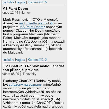
Ladislav Hagara
|
Komentářů: 5
MS Paint Doom
dnes 12:44 | Humor
Mark Russinovich (CTO v Microsoft
Azure) se
na LinkedIn pochlubil
svým
projektem
MS Paint Doom
napsaným
pomocí Claude. Hru Doom umožňuje
hrát v programu Malování (Microsoft
Paint). Malování funguje jako monitor.
Herní engine (ViZDoom) běží na pozadí
a každý vykreslený snímek hry vkládá
automaticky přes schránku (clipboard)
do Malování.
Ladislav Hagara
|
Komentářů: 2
EK: ChatGPT i Roblox mohou spadat
pod přísnější pravidla
včera 08:00 | IT novinky
Platformy ChatGPT i Roblox by mohly
být
zařazeny na seznam
mimořádně
velkých on-line platforem nebo
internetových vyhledávačů, na něž se
vztahují zvláštní podmínky podle
nařízení o digitálních službách (DSA).
Vzhledem k tomu, že ChatGPT i Roblox
oznámily počet uživatelů nad prahovou