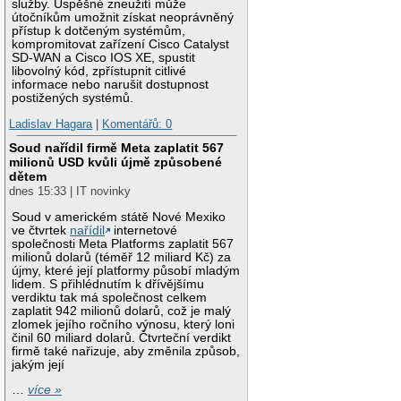
služby. Úspěšné zneužití může
útočníkům umožnit získat neoprávněný
přístup k dotčeným systémům,
kompromitovat zařízení Cisco Catalyst
SD-WAN a Cisco IOS XE, spustit
libovolný kód, zpřístupnit citlivé
informace nebo narušit dostupnost
postižených systémů.
Ladislav Hagara
|
Komentářů: 0
Soud nařídil firmě Meta zaplatit 567
milionů USD kvůli újmě způsobené
dětem
dnes 15:33 | IT novinky
Soud v americkém státě Nové Mexiko
ve čtvrtek
nařídil
internetové
společnosti Meta Platforms zaplatit 567
milionů dolarů (téměř 12 miliard Kč) za
újmy, které její platformy působí mladým
lidem. S přihlédnutím k dřívějšímu
verdiktu tak má společnost celkem
zaplatit 942 milionů dolarů, což je malý
zlomek jejího ročního výnosu, který loni
činil 60 miliard dolarů. Čtvrteční verdikt
firmě také nařizuje, aby změnila způsob,
jakým její
…
více »