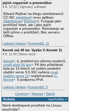
jejich organizér a prezentátor
4.8. 12:22 | Zajímavý software
Edvard Rejthar na blogu zaměstnanců
CZ.NIC
představil
svou aplikaci
SlideRshow
(
GitHub
). Funguje jako
prohlížeč fotek, ale i jako jejich
organizér a prezentátor. Neinstaluje se,
běží přímo v prohlížeči. Bez serveru.
Offline.
Ladislav Hagara
|
Komentářů: 11
Kermit má 45 let. Vydán C-Kermit 11
4.8. 11:44 | Nová verze
Kermit
, tj. protokol pro přenos souborů,
vznikl před 45 lety
. Při této příležitosti
byla po 15 letech od vydání poslední
stabilní verze 9.0.302 vydána
nová
stabilní verze 11
implementace
C-
Kermit
. S podporou IPv6.
Ladislav Hagara
|
Komentářů: 0
Centrum
|
Napsat
|
Starší
Anketa
navrhněte »
Které desktopové prostředí na Linuxu
používáte?