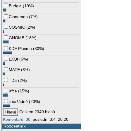
Budgie
(
10%
)
Cinnamon
(
7%
)
COSMIC
(
2%
)
GNOME
(
18%
)
KDE Plasma
(
30%
)
LXQt
(
6%
)
MATE
(
6%
)
TDE
(
2%
)
Xfce
(
15%
)
jiné/žádné
(
23%
)
Celkem 2340 hlasů
Komentářů: 30
, poslední 3.4. 20:20
Rozcestník