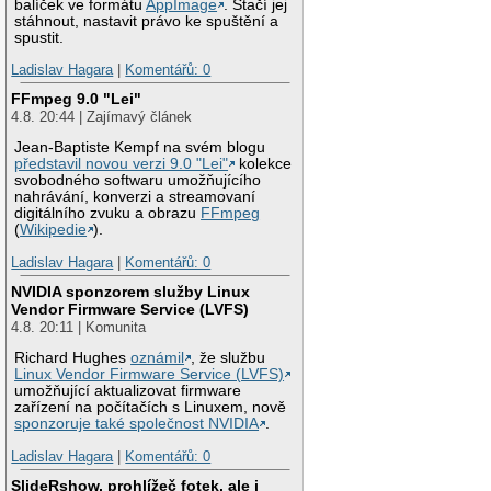
balíček ve formátu
AppImage
. Stačí jej
stáhnout, nastavit právo ke spuštění a
spustit.
Ladislav Hagara
|
Komentářů: 0
FFmpeg 9.0 "Lei"
4.8. 20:44 | Zajímavý článek
Jean-Baptiste Kempf na svém blogu
představil novou verzi 9.0 "Lei"
kolekce
svobodného softwaru umožňujícího
nahrávání, konverzi a streamovaní
digitálního zvuku a obrazu
FFmpeg
(
Wikipedie
).
Ladislav Hagara
|
Komentářů: 0
NVIDIA sponzorem služby Linux
Vendor Firmware Service (LVFS)
4.8. 20:11 | Komunita
Richard Hughes
oznámil
, že službu
Linux Vendor Firmware Service (LVFS)
umožňující aktualizovat firmware
zařízení na počítačích s Linuxem, nově
sponzoruje také společnost NVIDIA
.
Ladislav Hagara
|
Komentářů: 0
SlideRshow, prohlížeč fotek, ale i