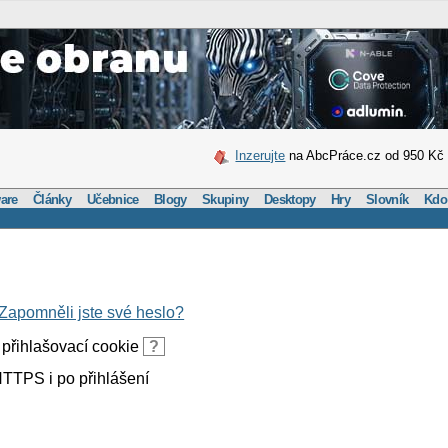
Inzerujte
na AbcPráce.cz od 950 Kč
are
Články
Učebnice
Blogy
Skupiny
Desktopy
Hry
Slovník
Kdo
Zapomněli jste své heslo?
přihlašovací cookie
?
TTPS i po přihlášení