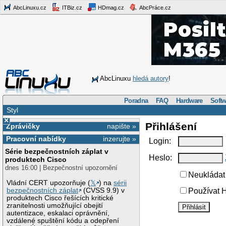
AbcLinuxu.cz
ITBiz.cz
HDmag.cz
AbcPráce.cz
AbcLinuxu
hledá autory
!
Poradna
FAQ
Hardware
Softw
Styl
×
Přihlášení
Zprávičky
napište »
Pracovní nabídky
inzerujte »
Login:
Série bezpečnostních záplat v
Heslo:
produktech Cisco
dnes 16:00 | Bezpečnostní upozornění
Neukládat 
Vládní CERT upozorňuje (
𝕏
) na
sérii
bezpečnostních záplat
(CVSS 9.9) v
Používat H
produktech Cisco řešících kritické
zranitelnosti umožňující obejití
autentizace, eskalaci oprávnění,
vzdálené spuštění kódu a odepření