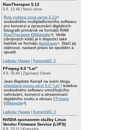
RawTherapee 5.13
5.8. 12:44 | Nová verze
Byla vydána nová verze 5.13
svobodného multiplatformního softwaru
pro konverzi a zpracování digitálních
fotografií primárně ve formátů RAW
RawTherapee
(
Wikipedie
). Vedle
zdrojových kódů je k dispozici také
balíček ve formátu
AppImage
. Stačí jej
stáhnout, nastavit právo ke spuštění a
spustit.
Ladislav Hagara
|
Komentářů: 0
FFmpeg 9.0 "Lei"
4.8. 20:44 | Zajímavý článek
Jean-Baptiste Kempf na svém blogu
představil novou verzi 9.0 "Lei"
kolekce
svobodného softwaru umožňujícího
nahrávání, konverzi a streamovaní
digitálního zvuku a obrazu
FFmpeg
(
Wikipedie
).
Ladislav Hagara
|
Komentářů: 0
NVIDIA sponzorem služby Linux
Vendor Firmware Service (LVFS)
4.8. 20:11 | Komunita