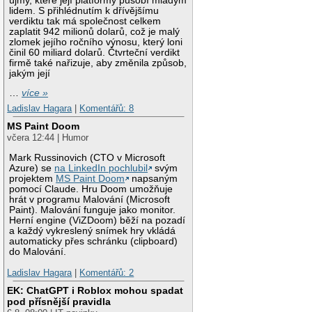
újmy, které její platformy působí mladým
lidem. S přihlédnutím k dřívějšímu
verdiktu tak má společnost celkem
zaplatit 942 milionů dolarů, což je malý
zlomek jejího ročního výnosu, který loni
činil 60 miliard dolarů. Čtvrteční verdikt
firmě také nařizuje, aby změnila způsob,
jakým její
…
více »
Ladislav Hagara
|
Komentářů: 8
MS Paint Doom
včera 12:44 | Humor
Mark Russinovich (CTO v Microsoft
Azure) se
na LinkedIn pochlubil
svým
projektem
MS Paint Doom
napsaným
pomocí Claude. Hru Doom umožňuje
hrát v programu Malování (Microsoft
Paint). Malování funguje jako monitor.
Herní engine (ViZDoom) běží na pozadí
a každý vykreslený snímek hry vkládá
automaticky přes schránku (clipboard)
do Malování.
Ladislav Hagara
|
Komentářů: 2
EK: ChatGPT i Roblox mohou spadat
pod přísnější pravidla