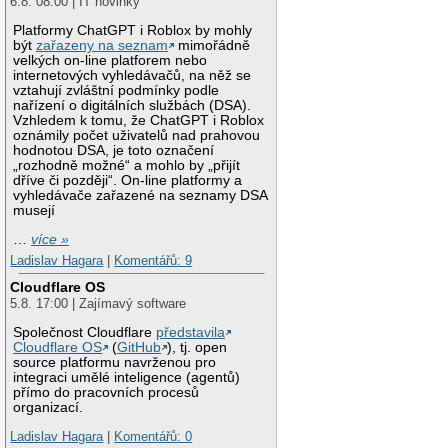
6.8. 08:00 | IT novinky
Platformy ChatGPT i Roblox by mohly
být
zařazeny na seznam
mimořádně
velkých on-line platforem nebo
internetových vyhledávačů, na něž se
vztahují zvláštní podmínky podle
nařízení o digitálních službách (DSA).
Vzhledem k tomu, že ChatGPT i Roblox
oznámily počet uživatelů nad prahovou
hodnotou DSA, je toto označení
„rozhodně možné“ a mohlo by „přijít
dříve či později“. On-line platformy a
vyhledávače zařazené na seznamy DSA
musejí
…
více »
Ladislav Hagara
|
Komentářů: 9
Cloudflare OS
5.8. 17:00 | Zajímavý software
Společnost Cloudflare
představila
Cloudflare OS
(
GitHub
), tj. open
source platformu navrženou pro
integraci umělé inteligence (agentů)
přímo do pracovních procesů
organizací.
Ladislav Hagara
|
Komentářů: 0