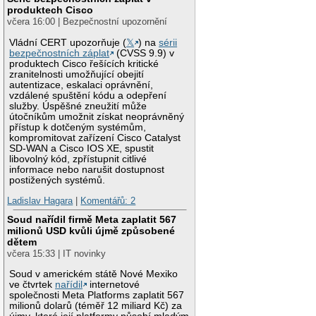
produktech Cisco
včera 16:00 | Bezpečnostní upozornění
Vládní CERT upozorňuje (
𝕏
) na
sérii
bezpečnostních záplat
(CVSS 9.9) v
produktech Cisco řešících kritické
zranitelnosti umožňující obejití
autentizace, eskalaci oprávnění,
vzdálené spuštění kódu a odepření
služby. Úspěšné zneužití může
útočníkům umožnit získat neoprávněný
přístup k dotčeným systémům,
kompromitovat zařízení Cisco Catalyst
SD-WAN a Cisco IOS XE, spustit
libovolný kód, zpřístupnit citlivé
informace nebo narušit dostupnost
postižených systémů.
Ladislav Hagara
|
Komentářů: 2
Soud nařídil firmě Meta zaplatit 567
milionů USD kvůli újmě způsobené
dětem
včera 15:33 | IT novinky
Soud v americkém státě Nové Mexiko
ve čtvrtek
nařídil
internetové
společnosti Meta Platforms zaplatit 567
milionů dolarů (téměř 12 miliard Kč) za