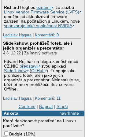
Richard Hughes
oznámil
, že službu
Linux Vendor Firmware Service (LVFS)
umožňující aktualizovat firmware
zařízení na počítačích s Linuxem, nově
sponzoruje také společnost NVIDIA
.
Ladislav Hagara
|
Komentářů: 0
SlideRshow, prohlížeč fotek, ale i
jejich organizér a prezentátor
4.8. 12:22 | Zajímavý software
Edvard Rejthar na blogu zaměstnanců
CZ.NIC
představil
svou aplikaci
SlideRshow
(
GitHub
). Funguje jako
prohlížeč fotek, ale i jako jejich
organizér a prezentátor. Neinstaluje se,
běží přímo v prohlížeči. Bez serveru.
Offline.
Ladislav Hagara
|
Komentářů: 11
Centrum
|
Napsat
|
Starší
Anketa
navrhněte »
Které desktopové prostředí na Linuxu
používáte?
Budgie
(
10%
)