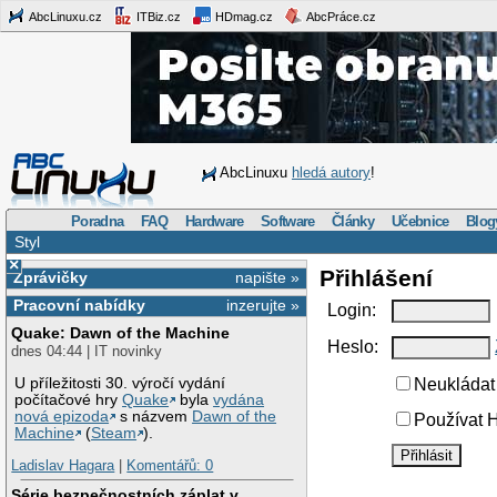
AbcLinuxu.cz
ITBiz.cz
HDmag.cz
AbcPráce.cz
AbcLinuxu
hledá autory
!
Poradna
FAQ
Hardware
Software
Články
Učebnice
Blog
Styl
×
Přihlášení
Zprávičky
napište »
Pracovní nabídky
inzerujte »
Login:
Quake: Dawn of the Machine
Heslo:
dnes 04:44 | IT novinky
U příležitosti 30. výročí vydání
Neukládat 
počítačové hry
Quake
byla
vydána
nová epizoda
s názvem
Dawn of the
Používat H
Machine
(
Steam
).
Ladislav Hagara
|
Komentářů: 0
Série bezpečnostních záplat v