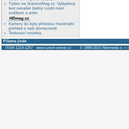
Týden na ScienceMag.cz: Vylepšený
test nenašel žádný rozdíl mezi
vodíkem a antiv
HDmag.cz
Kamery do bytu přinesou maximální
přehled o vaší domácnosti
Testovací novinka
Píšeme jinde
ISSN 1214-1267
www.czech-server.cz
© 1999-2015
Nitemedia s. r. 