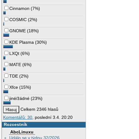
Cinnamon
(
7%
)
COSMIC
(
2%
)
GNOME
(
18%
)
KDE Plasma
(
30%
)
LXQt
(
6%
)
MATE
(
6%
)
TDE
(
2%
)
Xfce
(
15%
)
jiné/žádné
(
23%
)
Celkem 2346 hlasů
Komentářů: 30
, poslední 3.4. 20:20
Rozcestník
AbcLinuxu
Událo se v týdnu 32/2026