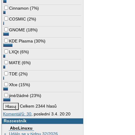
Cinnamon
(
7%
)
COSMIC
(
2%
)
GNOME
(
18%
)
KDE Plasma
(
30%
)
LXQt
(
6%
)
MATE
(
6%
)
TDE
(
2%
)
Xfce
(
15%
)
jiné/žádné
(
23%
)
Celkem 2344 hlasů
Komentářů: 30
, poslední 3.4. 20:20
Rozcestník
AbcLinuxu
Událo se v týdnu 32/2026