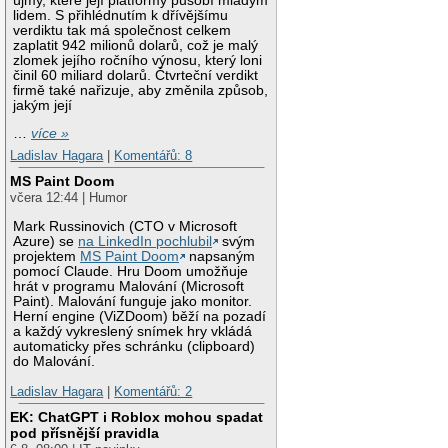
újmy, které její platformy působí mladým
lidem. S přihlédnutím k dřívějšímu
verdiktu tak má společnost celkem
zaplatit 942 milionů dolarů, což je malý
zlomek jejího ročního výnosu, který loni
činil 60 miliard dolarů. Čtvrteční verdikt
firmě také nařizuje, aby změnila způsob,
jakým její
…
více »
Ladislav Hagara
|
Komentářů: 8
MS Paint Doom
včera 12:44 | Humor
Mark Russinovich (CTO v Microsoft
Azure) se
na LinkedIn pochlubil
svým
projektem
MS Paint Doom
napsaným
pomocí Claude. Hru Doom umožňuje
hrát v programu Malování (Microsoft
Paint). Malování funguje jako monitor.
Herní engine (ViZDoom) běží na pozadí
a každý vykreslený snímek hry vkládá
automaticky přes schránku (clipboard)
do Malování.
Ladislav Hagara
|
Komentářů: 2
EK: ChatGPT i Roblox mohou spadat
pod přísnější pravidla