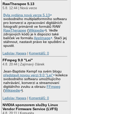
RawTherapee 5.13
5.8. 12:44 | Nová verze
Byla vydána nová verze 5.13
svobodného multiplatformního softwaru
pro konverzi a zpracování digitálních
fotografií primárně ve formátů RAW
RawTherapee
(
Wikipedie
). Vedle
zdrojových kódů je k dispozici také
balíček ve formátu
AppImage
. Stačí jej
stáhnout, nastavit právo ke spuštění a
spustit.
Ladislav Hagara
|
Komentářů: 0
FFmpeg 9.0 "Lei"
4.8. 20:44 | Zajímavý článek
Jean-Baptiste Kempf na svém blogu
představil novou verzi 9.0 "Lei"
kolekce
svobodného softwaru umožňujícího
nahrávání, konverzi a streamovaní
digitálního zvuku a obrazu
FFmpeg
(
Wikipedie
).
Ladislav Hagara
|
Komentářů: 0
NVIDIA sponzorem služby Linux
Vendor Firmware Service (LVFS)
4.8. 20:11 | Komunita