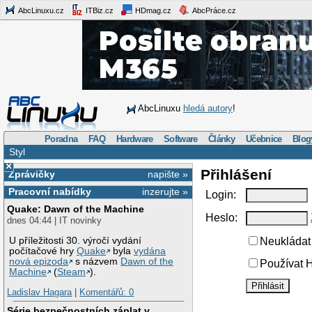
AbcLinuxu.cz
ITBiz.cz
HDmag.cz
AbcPráce.cz
AbcLinuxu
hledá autory
!
Poradna
FAQ
Hardware
Software
Články
Učebnice
Blog
Styl
×
Přihlášení
Zprávičky
napište »
Pracovní nabídky
inzerujte »
Login:
Quake: Dawn of the Machine
Heslo:
dnes 04:44 | IT novinky
U příležitosti 30. výročí vydání
Neukládat 
počítačové hry
Quake
byla
vydána
nová epizoda
s názvem
Dawn of the
Používat H
Machine
(
Steam
).
Ladislav Hagara
|
Komentářů: 0
Série bezpečnostních záplat v