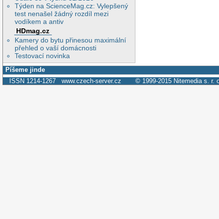
Týden na ScienceMag.cz: Vylepšený
test nenašel žádný rozdíl mezi
vodíkem a antiv
HDmag.cz
Kamery do bytu přinesou maximální
přehled o vaší domácnosti
Testovací novinka
Píšeme jinde
ISSN 1214-1267
www.czech-server.cz
© 1999-2015
Nitemedia s. r. 