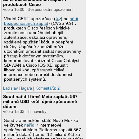
produktech Cisco
včera 16:00 | Bezpečnostní upozornění
Vládní CERT upozorňuje (
𝕏
) na
sérii
bezpečnostních záplat
(CVSS 9.9) v
produktech Cisco řešících kritické
zranitelnosti umožňující obejití
autentizace, eskalaci oprávnění,
vzdálené spuštění kódu a odepření
služby. Úspěšné zneužití může
útočníkům umožnit získat neoprávněný
přístup k dotčeným systémům,
kompromitovat zařízení Cisco Catalyst
SD-WAN a Cisco IOS XE, spustit
libovolný kód, zpřístupnit citlivé
informace nebo narušit dostupnost
postižených systémů.
Ladislav Hagara
|
Komentářů: 2
Soud nařídil firmě Meta zaplatit 567
milionů USD kvůli újmě způsobené
dětem
včera 15:33 | IT novinky
Soud v americkém státě Nové Mexiko
ve čtvrtek
nařídil
internetové
společnosti Meta Platforms zaplatit 567
milionů dolarů (téměř 12 miliard Kč) za