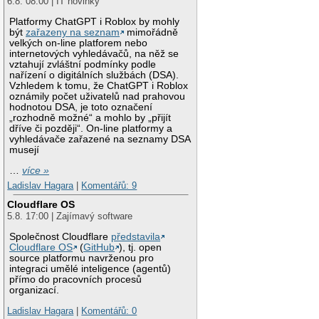
6.8. 08:00 | IT novinky
Platformy ChatGPT i Roblox by mohly
být
zařazeny na seznam
mimořádně
velkých on-line platforem nebo
internetových vyhledávačů, na něž se
vztahují zvláštní podmínky podle
nařízení o digitálních službách (DSA).
Vzhledem k tomu, že ChatGPT i Roblox
oznámily počet uživatelů nad prahovou
hodnotou DSA, je toto označení
„rozhodně možné“ a mohlo by „přijít
dříve či později“. On-line platformy a
vyhledávače zařazené na seznamy DSA
musejí
…
více »
Ladislav Hagara
|
Komentářů: 9
Cloudflare OS
5.8. 17:00 | Zajímavý software
Společnost Cloudflare
představila
Cloudflare OS
(
GitHub
), tj. open
source platformu navrženou pro
integraci umělé inteligence (agentů)
přímo do pracovních procesů
organizací.
Ladislav Hagara
|
Komentářů: 0