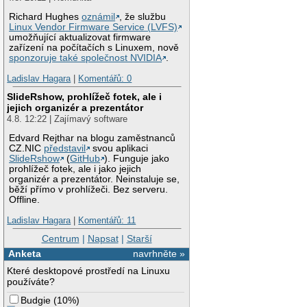
Richard Hughes
oznámil
, že službu
Linux Vendor Firmware Service (LVFS)
umožňující aktualizovat firmware
zařízení na počítačích s Linuxem, nově
sponzoruje také společnost NVIDIA
.
Ladislav Hagara
|
Komentářů: 0
SlideRshow, prohlížeč fotek, ale i
jejich organizér a prezentátor
4.8. 12:22 | Zajímavý software
Edvard Rejthar na blogu zaměstnanců
CZ.NIC
představil
svou aplikaci
SlideRshow
(
GitHub
). Funguje jako
prohlížeč fotek, ale i jako jejich
organizér a prezentátor. Neinstaluje se,
běží přímo v prohlížeči. Bez serveru.
Offline.
Ladislav Hagara
|
Komentářů: 11
Centrum
|
Napsat
|
Starší
Anketa
navrhněte »
Které desktopové prostředí na Linuxu
používáte?
Budgie
(
10%
)