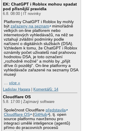
EK: ChatGPT i Roblox mohou spadat
pod přísnější pravidla
6.8. 08:00 | IT novinky
Platformy ChatGPT i Roblox by mohly
být
zařazeny na seznam
mimořádně
velkých on-line platforem nebo
internetových vyhledávačů, na něž se
vztahují zvláštní podmínky podle
nařízení o digitálních službách (DSA).
Vzhledem k tomu, že ChatGPT i Roblox
oznámily počet uživatelů nad prahovou
hodnotou DSA, je toto označení
„rozhodně možné“ a mohlo by „přijít
dříve či později“. On-line platformy a
vyhledávače zařazené na seznamy DSA
musejí
…
více »
Ladislav Hagara
|
Komentářů: 14
Cloudflare OS
5.8. 17:00 | Zajímavý software
Společnost Cloudflare
představila
Cloudflare OS
(
GitHub
), tj. open
source platformu navrženou pro
integraci umělé inteligence (agentů)
přímo do pracovních procesů