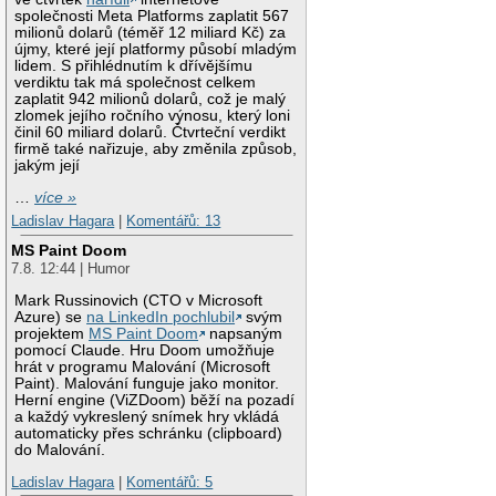
společnosti Meta Platforms zaplatit 567
milionů dolarů (téměř 12 miliard Kč) za
újmy, které její platformy působí mladým
lidem. S přihlédnutím k dřívějšímu
verdiktu tak má společnost celkem
zaplatit 942 milionů dolarů, což je malý
zlomek jejího ročního výnosu, který loni
činil 60 miliard dolarů. Čtvrteční verdikt
firmě také nařizuje, aby změnila způsob,
jakým její
…
více »
Ladislav Hagara
|
Komentářů: 13
MS Paint Doom
7.8. 12:44 | Humor
Mark Russinovich (CTO v Microsoft
Azure) se
na LinkedIn pochlubil
svým
projektem
MS Paint Doom
napsaným
pomocí Claude. Hru Doom umožňuje
hrát v programu Malování (Microsoft
Paint). Malování funguje jako monitor.
Herní engine (ViZDoom) běží na pozadí
a každý vykreslený snímek hry vkládá
automaticky přes schránku (clipboard)
do Malování.
Ladislav Hagara
|
Komentářů: 5