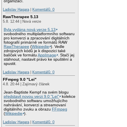
organizací.
Ladislav Hagara
|
Komentářů: 0
RawTherapee 5.13
5.8. 12:44 | Nová verze
Byla vydána nová verze 5.13
svobodného multiplatformního softwaru
pro konverzi a zpracování digitálních
fotografií primárně ve formátů RAW
RawTherapee
(
Wikipedie
). Vedle
zdrojových kódů je k dispozici také
balíček ve formátu
AppImage
. Stačí jej
stáhnout, nastavit právo ke spuštění a
spustit.
Ladislav Hagara
|
Komentářů: 0
FFmpeg 9.0 "Lei"
4.8. 20:44 | Zajímavý článek
Jean-Baptiste Kempf na svém blogu
představil novou verzi 9.0 "Lei"
kolekce
svobodného softwaru umožňujícího
nahrávání, konverzi a streamovaní
digitálního zvuku a obrazu
FFmpeg
(
Wikipedie
).
Ladislav Hagara
|
Komentářů: 0