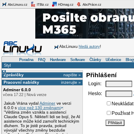
AbcLinuxu.cz
ITBiz.cz
HDmag.cz
AbcPráce.cz
AbcLinuxu
hledá autory
!
Poradna
FAQ
Hardware
Software
Články
Učebnice
Blog
Styl
×
Přihlášení
Zprávičky
napište »
Pracovní nabídky
inzerujte »
Login:
Adminer 6.0.0
Heslo:
včera 17:22 | Nová verze
Jakub Vrána vydal
Adminer
ve verzi
Neukládat 
6.0.0 s
více než 130 změnami
:
"Většina změn vznikla s asistencí
Používat H
Claude Opus 5. Někteří lidi se bojí, že AI
asistence může kód zamořit technickým
dluhem. To je jistě pravda, pokud
vývojář všechny změny bezduše