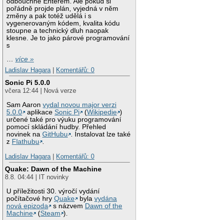
odbouchne Enterem. Ale pokud si
pořádně projde plán, vyjedná v něm
změny a pak totéž udělá i s
vygenerovaným kódem, kvalita kódu
stoupne a technický dluh naopak
klesne. Je to jako párové programování
s
…
více »
Ladislav Hagara
|
Komentářů: 0
Sonic Pi 5.0.0
včera 12:44 | Nová verze
Sam Aaron
vydal novou major verzi
5.0.0
aplikace
Sonic Pi
(
Wikipedie
)
určené také pro výuku programování
pomocí skládání hudby. Přehled
novinek na
GitHubu
. Instalovat lze také
z
Flathubu
.
Ladislav Hagara
|
Komentářů: 0
Quake: Dawn of the Machine
8.8. 04:44 | IT novinky
U příležitosti 30. výročí vydání
počítačové hry
Quake
byla
vydána
nová epizoda
s názvem
Dawn of the
Machine
(
Steam
).