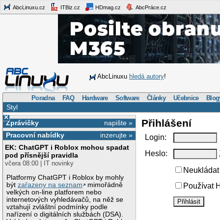
AbcLinuxu.cz
ITBiz.cz
HDmag.cz
AbcPráce.cz
AbcLinuxu
hledá autory
!
Poradna
FAQ
Hardware
Software
Články
Učebnice
Blog
Styl
×
Přihlášení
Zprávičky
napište »
Pracovní nabídky
inzerujte »
Login:
EK: ChatGPT i Roblox mohou spadat
Heslo:
pod přísnější pravidla
včera 08:00 | IT novinky
Neukládat 
Platformy ChatGPT i Roblox by mohly
být
zařazeny na seznam
mimořádně
Používat H
velkých on-line platforem nebo
internetových vyhledávačů, na něž se
vztahují zvláštní podmínky podle
nařízení o digitálních službách (DSA).