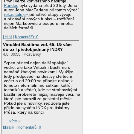
První verze konverzního nástroje
Pandoc
byla vydána před 20 lety. Jeho
autor John MacFarlane při tomto výročí
rekapituluje
jednotlivé etapy vývoje
a přidávání nových funkcí – rozšíření
nejen Markdownu a podporu mnoha
dalších formátů.
|🇵🇸
|
Komentářů: 0
Virtuální Bastlírna vol. 65: Už vám
dorazil předobjednaný INDX?
4.8. 00:55 | Pozvánky
Srpen přinesl nejen další spalující
vedro, ale také Virtuální Bastlírnu s
neméně žhavými novinkami. Využijte
tedy předpovědi na deštivý čtvrteční
večer a od 20:00 se připojte online k
tomuto neformálnímu setkání kutilů,
techniků a vědců, kde se strahovskými
bastlíři proberete nejzajímavější věci, na
které jste narazili za poslední měsíc.
Pokud jde o novinky, řeč zcela jistě
přijde na systém INDX pro tiskárny
Průša, který na konci
…
více »
bkralik
|
Komentářů: 0