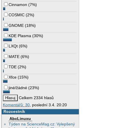
Cinnamon
(
7%
)
COSMIC
(
2%
)
GNOME
(
18%
)
KDE Plasma
(
30%
)
LXQt
(
6%
)
MATE
(
6%
)
TDE
(
2%
)
Xfce
(
15%
)
jiné/žádné
(
23%
)
Celkem 2334 hlasů
Komentářů: 30
, poslední 3.4. 20:20
Rozcestník
AbcLinuxu
Týden na ScienceMag.cz: Vylepšený