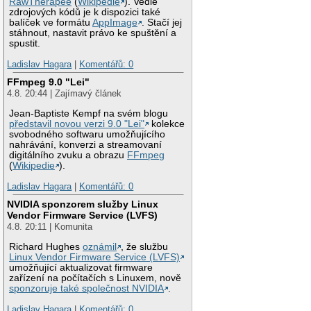
RawTherapee
(
Wikipedie
). Vedle
zdrojových kódů je k dispozici také
balíček ve formátu
AppImage
. Stačí jej
stáhnout, nastavit právo ke spuštění a
spustit.
Ladislav Hagara
|
Komentářů: 0
FFmpeg 9.0 "Lei"
4.8. 20:44 | Zajímavý článek
Jean-Baptiste Kempf na svém blogu
představil novou verzi 9.0 "Lei"
kolekce
svobodného softwaru umožňujícího
nahrávání, konverzi a streamovaní
digitálního zvuku a obrazu
FFmpeg
(
Wikipedie
).
Ladislav Hagara
|
Komentářů: 0
NVIDIA sponzorem služby Linux
Vendor Firmware Service (LVFS)
4.8. 20:11 | Komunita
Richard Hughes
oznámil
, že službu
Linux Vendor Firmware Service (LVFS)
umožňující aktualizovat firmware
zařízení na počítačích s Linuxem, nově
sponzoruje také společnost NVIDIA
.
Ladislav Hagara
|
Komentářů: 0