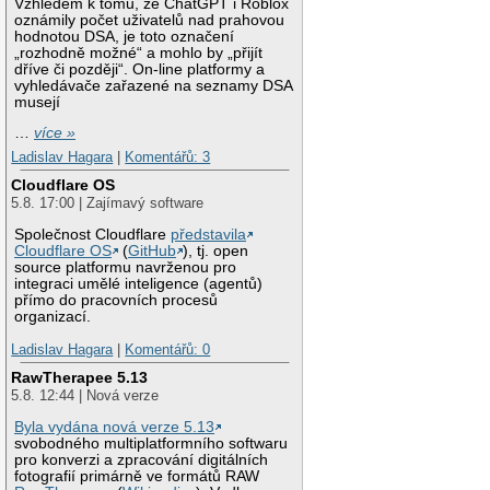
Vzhledem k tomu, že ChatGPT i Roblox
oznámily počet uživatelů nad prahovou
hodnotou DSA, je toto označení
„rozhodně možné“ a mohlo by „přijít
dříve či později“. On-line platformy a
vyhledávače zařazené na seznamy DSA
musejí
…
více »
Ladislav Hagara
|
Komentářů: 3
Cloudflare OS
5.8. 17:00 | Zajímavý software
Společnost Cloudflare
představila
Cloudflare OS
(
GitHub
), tj. open
source platformu navrženou pro
integraci umělé inteligence (agentů)
přímo do pracovních procesů
organizací.
Ladislav Hagara
|
Komentářů: 0
RawTherapee 5.13
5.8. 12:44 | Nová verze
Byla vydána nová verze 5.13
svobodného multiplatformního softwaru
pro konverzi a zpracování digitálních
fotografií primárně ve formátů RAW