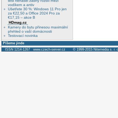
test nenašel žádný rozdíl mezi
vodíkem a antiv
Ušetřete 30 %: Windows 11 Pro jen
za €22,50 a Office 2024 Pro za
€17,15 – akce B
HDmag.cz
Kamery do bytu přinesou maximální
přehled o vaší domácnosti
Testovací novinka
Píšeme jinde
ISSN 1214-1267
www.czech-server.cz
© 1999-2015
Nitemedia s. r. 