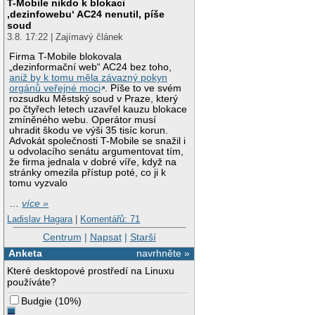
T-Mobile nikdo k blokaci
‚dezinfowebu‘ AC24 nenutil, píše
soud
3.8. 17:22 | Zajímavý článek
Firma T-Mobile blokovala
„dezinformační web“ AC24 bez toho,
aniž by k tomu měla závazný pokyn
orgánů veřejné moci
. Píše to ve svém
rozsudku Městský soud v Praze, který
po čtyřech letech uzavřel kauzu blokace
zmíněného webu. Operátor musí
uhradit škodu ve výši 35 tisíc korun.
Advokát společnosti T-Mobile se snažil i
u odvolacího senátu argumentovat tím,
že firma jednala v dobré víře, když na
stránky omezila přístup poté, co ji k
tomu vyzvalo
…
více »
Ladislav Hagara
|
Komentářů: 71
Centrum
|
Napsat
|
Starší
Anketa
navrhněte »
Které desktopové prostředí na Linuxu
používáte?
Budgie
(
10%
)