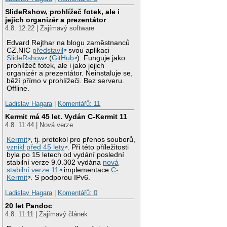
SlideRshow, prohlížeč fotek, ale i
jejich organizér a prezentátor
4.8. 12:22 | Zajímavý software
Edvard Rejthar na blogu zaměstnanců
CZ.NIC
představil
svou aplikaci
SlideRshow
(
GitHub
). Funguje jako
prohlížeč fotek, ale i jako jejich
organizér a prezentátor. Neinstaluje se,
běží přímo v prohlížeči. Bez serveru.
Offline.
Ladislav Hagara
|
Komentářů: 11
Kermit má 45 let. Vydán C-Kermit 11
4.8. 11:44 | Nová verze
Kermit
, tj. protokol pro přenos souborů,
vznikl před 45 lety
. Při této příležitosti
byla po 15 letech od vydání poslední
stabilní verze 9.0.302 vydána
nová
stabilní verze 11
implementace
C-
Kermit
. S podporou IPv6.
Ladislav Hagara
|
Komentářů: 0
20 let Pandoc
4.8. 11:11 | Zajímavý článek