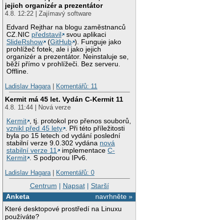
jejich organizér a prezentátor
4.8. 12:22 | Zajímavý software
Edvard Rejthar na blogu zaměstnanců
CZ.NIC
představil
svou aplikaci
SlideRshow
(
GitHub
). Funguje jako
prohlížeč fotek, ale i jako jejich
organizér a prezentátor. Neinstaluje se,
běží přímo v prohlížeči. Bez serveru.
Offline.
Ladislav Hagara
|
Komentářů: 11
Kermit má 45 let. Vydán C-Kermit 11
4.8. 11:44 | Nová verze
Kermit
, tj. protokol pro přenos souborů,
vznikl před 45 lety
. Při této příležitosti
byla po 15 letech od vydání poslední
stabilní verze 9.0.302 vydána
nová
stabilní verze 11
implementace
C-
Kermit
. S podporou IPv6.
Ladislav Hagara
|
Komentářů: 0
Centrum
|
Napsat
|
Starší
Anketa
navrhněte »
Které desktopové prostředí na Linuxu
používáte?