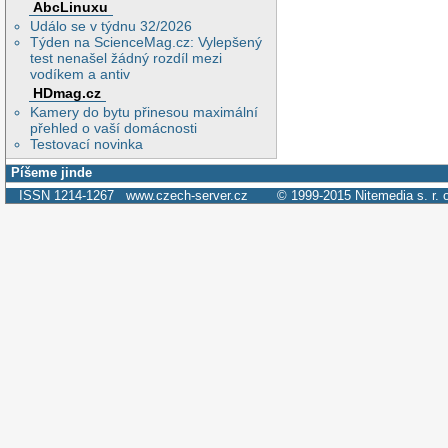
AbcLinuxu
Událo se v týdnu 32/2026
Týden na ScienceMag.cz: Vylepšený
test nenašel žádný rozdíl mezi
vodíkem a antiv
HDmag.cz
Kamery do bytu přinesou maximální
přehled o vaší domácnosti
Testovací novinka
Píšeme jinde
ISSN 1214-1267
www.czech-server.cz
© 1999-2015
Nitemedia s. r. 