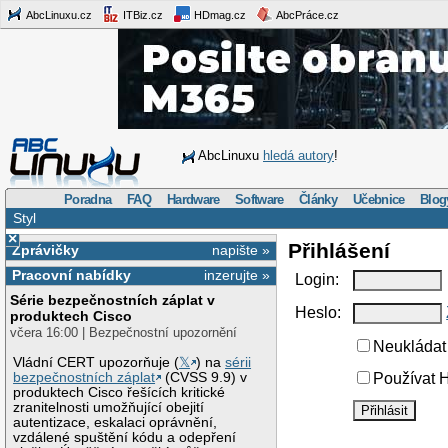
AbcLinuxu.cz
ITBiz.cz
HDmag.cz
AbcPráce.cz
AbcLinuxu
hledá autory
!
Poradna
FAQ
Hardware
Software
Články
Učebnice
Blog
Styl
×
Přihlášení
Zprávičky
napište »
Pracovní nabídky
inzerujte »
Login:
Série bezpečnostních záplat v
Heslo:
produktech Cisco
včera 16:00 | Bezpečnostní upozornění
Neukládat 
Vládní CERT upozorňuje (
𝕏
) na
sérii
bezpečnostních záplat
(CVSS 9.9) v
Používat H
produktech Cisco řešících kritické
zranitelnosti umožňující obejití
autentizace, eskalaci oprávnění,
vzdálené spuštění kódu a odepření