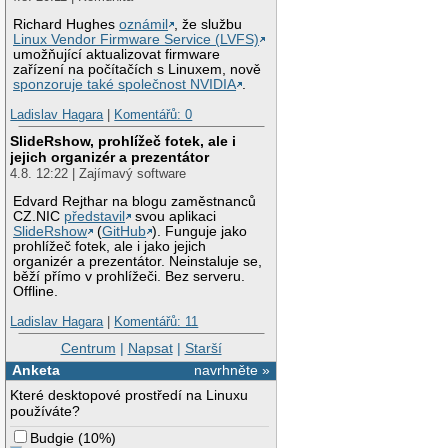
Richard Hughes
oznámil
, že službu
Linux Vendor Firmware Service (LVFS)
umožňující aktualizovat firmware
zařízení na počítačích s Linuxem, nově
sponzoruje také společnost NVIDIA
.
Ladislav Hagara
|
Komentářů: 0
SlideRshow, prohlížeč fotek, ale i
jejich organizér a prezentátor
4.8. 12:22 | Zajímavý software
Edvard Rejthar na blogu zaměstnanců
CZ.NIC
představil
svou aplikaci
SlideRshow
(
GitHub
). Funguje jako
prohlížeč fotek, ale i jako jejich
organizér a prezentátor. Neinstaluje se,
běží přímo v prohlížeči. Bez serveru.
Offline.
Ladislav Hagara
|
Komentářů: 11
Centrum
|
Napsat
|
Starší
Anketa
navrhněte »
Které desktopové prostředí na Linuxu
používáte?
Budgie
(
10%
)