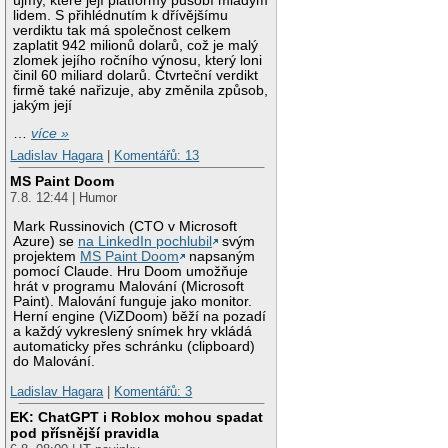
újmy, které její platformy působí mladým
lidem. S přihlédnutím k dřívějšímu
verdiktu tak má společnost celkem
zaplatit 942 milionů dolarů, což je malý
zlomek jejího ročního výnosu, který loni
činil 60 miliard dolarů. Čtvrteční verdikt
firmě také nařizuje, aby změnila způsob,
jakým její
…
více »
Ladislav Hagara
|
Komentářů: 13
MS Paint Doom
7.8. 12:44 | Humor
Mark Russinovich (CTO v Microsoft
Azure) se
na LinkedIn pochlubil
svým
projektem
MS Paint Doom
napsaným
pomocí Claude. Hru Doom umožňuje
hrát v programu Malování (Microsoft
Paint). Malování funguje jako monitor.
Herní engine (ViZDoom) běží na pozadí
a každý vykreslený snímek hry vkládá
automaticky přes schránku (clipboard)
do Malování.
Ladislav Hagara
|
Komentářů: 3
EK: ChatGPT i Roblox mohou spadat
pod přísnější pravidla