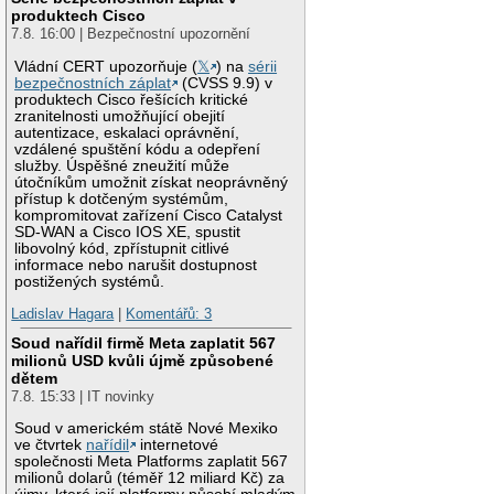
produktech Cisco
7.8. 16:00 | Bezpečnostní upozornění
Vládní CERT upozorňuje (
𝕏
) na
sérii
bezpečnostních záplat
(CVSS 9.9) v
produktech Cisco řešících kritické
zranitelnosti umožňující obejití
autentizace, eskalaci oprávnění,
vzdálené spuštění kódu a odepření
služby. Úspěšné zneužití může
útočníkům umožnit získat neoprávněný
přístup k dotčeným systémům,
kompromitovat zařízení Cisco Catalyst
SD-WAN a Cisco IOS XE, spustit
libovolný kód, zpřístupnit citlivé
informace nebo narušit dostupnost
postižených systémů.
Ladislav Hagara
|
Komentářů: 3
Soud nařídil firmě Meta zaplatit 567
milionů USD kvůli újmě způsobené
dětem
7.8. 15:33 | IT novinky
Soud v americkém státě Nové Mexiko
ve čtvrtek
nařídil
internetové
společnosti Meta Platforms zaplatit 567
milionů dolarů (téměř 12 miliard Kč) za