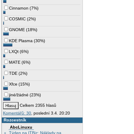
Cinnamon
(
7%
)
COSMIC
(
2%
)
GNOME
(
18%
)
KDE Plasma
(
30%
)
LXQt
(
6%
)
MATE
(
6%
)
TDE
(
2%
)
Xfce
(
15%
)
jiné/žádné
(
23%
)
Celkem 2355 hlasů
Komentářů: 30
, poslední 3.4. 20:20
Rozcestník
AbcLinuxu
Týden na ITBiz: Náklady na