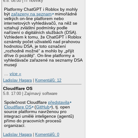
6.8. 08:00 | IT novinky
Platformy ChatGPT i Roblox by mohly
být
zařazeny na seznam
mimořádně
velkých on-line platforem nebo
internetových vyhledávačů, na něž se
vztahují zvláštní podmínky podle
nařízení o digitálních službách (DSA).
Vzhledem k tomu, že ChatGPT i Roblox
oznámily počet uživatelů nad prahovou
hodnotou DSA, je toto označení
„rozhodně možné“ a mohlo by „přijít
dříve či později“. On-line platformy a
vyhledávače zařazené na seznamy DSA
musejí
…
více »
Ladislav Hagara
|
Komentářů: 12
Cloudflare OS
5.8. 17:00 | Zajímavý software
Společnost Cloudflare
představila
Cloudflare OS
(
GitHub
), tj. open
source platformu navrženou pro
integraci umělé inteligence (agentů)
přímo do pracovních procesů
organizací.
Ladislav Hagara
|
Komentářů: 0