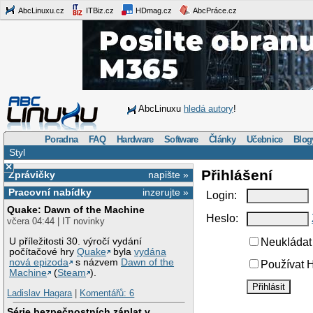
AbcLinuxu.cz
ITBiz.cz
HDmag.cz
AbcPráce.cz
AbcLinuxu
hledá autory
!
Poradna
FAQ
Hardware
Software
Články
Učebnice
Blog
Styl
×
Přihlášení
Zprávičky
napište »
Pracovní nabídky
inzerujte »
Login:
Quake: Dawn of the Machine
Heslo:
včera 04:44 | IT novinky
U příležitosti 30. výročí vydání
Neukládat 
počítačové hry
Quake
byla
vydána
nová epizoda
s názvem
Dawn of the
Používat H
Machine
(
Steam
).
Ladislav Hagara
|
Komentářů: 6
Série bezpečnostních záplat v