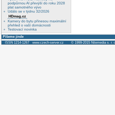
podpůrnou AI převýší do roku 2028
plat samotného vývo
Událo se v týdnu 32/2026
HDmag.cz
Kamery do bytu přinesou maximální
přehled o vaší domácnosti
Testovací novinka
Píšeme jinde
ISSN 1214-1267
www.czech-server.cz
© 1999-2015
Nitemedia s. r. 