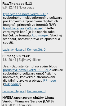
RawTherapee 5.13
5.8. 12:44 | Nová verze
Byla vydána nová verze 5.13
svobodného multiplatformního softwaru
pro konverzi a zpracování digitálních
fotografií primárně ve formátů RAW
RawTherapee
(
Wikipedie
). Vedle
zdrojových kódů je k dispozici také
balíček ve formátu
AppImage
. Stačí jej
stáhnout, nastavit právo ke spuštění a
spustit.
Ladislav Hagara
|
Komentářů: 0
FFmpeg 9.0 "Lei"
4.8. 20:44 | Zajímavý článek
Jean-Baptiste Kempf na svém blogu
představil novou verzi 9.0 "Lei"
kolekce
svobodného softwaru umožňujícího
nahrávání, konverzi a streamovaní
digitálního zvuku a obrazu
FFmpeg
(
Wikipedie
).
Ladislav Hagara
|
Komentářů: 0
NVIDIA sponzorem služby Linux
Vendor Firmware Service (LVFS)
4.8. 20:11 | Komunita