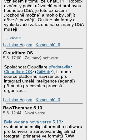
Vzhledem k tomu, že ChatGPT i Roblox
oznámily počet uživatelů nad prahovou
hodnotou DSA, je toto označení
„rozhodně možné“ a mohlo by „přijít
dříve či později“. On-line platformy a
vyhledávače zařazené na seznamy DSA
musejí
…
více »
Ladislav Hagara
|
Komentářů: 6
Cloudflare OS
5.8. 17:00 | Zajímavý software
Společnost Cloudflare
představila
Cloudflare OS
(
GitHub
), tj. open
source platformu navrženou pro
integraci umělé inteligence (agentů)
přímo do pracovních procesů
organizací.
Ladislav Hagara
|
Komentářů: 0
RawTherapee 5.13
5.8. 12:44 | Nová verze
Byla vydána nová verze 5.13
svobodného multiplatformního softwaru
pro konverzi a zpracování digitálních
fotografií primárně ve formátů RAW