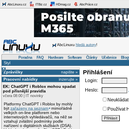
AbcLinuxu.cz
ITBiz.cz
HDmag.cz
AbcPráce.cz
AbcLinuxu
hledá autory
!
Poradna
FAQ
Hardware
Software
Články
Učebnice
Blog
Styl
×
Přihlášení
Zprávičky
napište »
Pracovní nabídky
inzerujte »
Login:
EK: ChatGPT i Roblox mohou spadat
Heslo:
pod přísnější pravidla
včera 08:00 | IT novinky
Neukládat 
Platformy ChatGPT i Roblox by mohly
být
zařazeny na seznam
mimořádně
Používat H
velkých on-line platforem nebo
internetových vyhledávačů, na něž se
vztahují zvláštní podmínky podle
nařízení o digitálních službách (DSA).