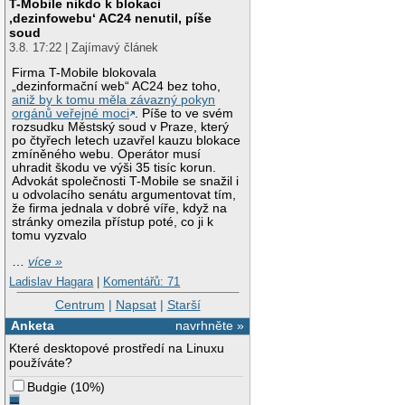
T-Mobile nikdo k blokaci
‚dezinfowebu‘ AC24 nenutil, píše
soud
3.8. 17:22 | Zajímavý článek
Firma T-Mobile blokovala
„dezinformační web“ AC24 bez toho,
aniž by k tomu měla závazný pokyn
orgánů veřejné moci
. Píše to ve svém
rozsudku Městský soud v Praze, který
po čtyřech letech uzavřel kauzu blokace
zmíněného webu. Operátor musí
uhradit škodu ve výši 35 tisíc korun.
Advokát společnosti T-Mobile se snažil i
u odvolacího senátu argumentovat tím,
že firma jednala v dobré víře, když na
stránky omezila přístup poté, co ji k
tomu vyzvalo
…
více »
Ladislav Hagara
|
Komentářů: 71
Centrum
|
Napsat
|
Starší
Anketa
navrhněte »
Které desktopové prostředí na Linuxu
používáte?
Budgie
(
10%
)