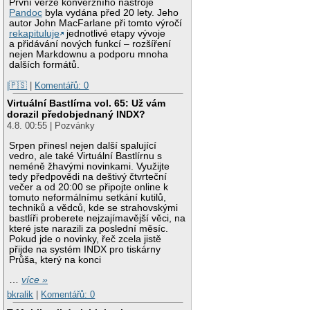
První verze konverzního nástroje
Pandoc
byla vydána před 20 lety. Jeho
autor John MacFarlane při tomto výročí
rekapituluje
jednotlivé etapy vývoje
a přidávání nových funkcí – rozšíření
nejen Markdownu a podporu mnoha
dalších formátů.
|🇵🇸
|
Komentářů: 0
Virtuální Bastlírna vol. 65: Už vám
dorazil předobjednaný INDX?
4.8. 00:55 | Pozvánky
Srpen přinesl nejen další spalující
vedro, ale také Virtuální Bastlírnu s
neméně žhavými novinkami. Využijte
tedy předpovědi na deštivý čtvrteční
večer a od 20:00 se připojte online k
tomuto neformálnímu setkání kutilů,
techniků a vědců, kde se strahovskými
bastlíři proberete nejzajímavější věci, na
které jste narazili za poslední měsíc.
Pokud jde o novinky, řeč zcela jistě
přijde na systém INDX pro tiskárny
Průša, který na konci
…
více »
bkralik
|
Komentářů: 0