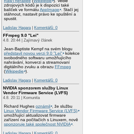
RawTherapee
(
Wikipedie
). Vedle
zdrojových kódů je k dispozici také
balíček ve formátu
AppImage
. Stačí jej
stáhnout, nastavit právo ke spuštění a
spustit.
Ladislav Hagara
|
Komentářů: 0
FFmpeg 9.0 "Lei"
4.8. 20:44 | Zajímavý článek
Jean-Baptiste Kempf na svém blogu
představil novou verzi 9.0 "Lei"
kolekce
svobodného softwaru umožňujícího
nahrávání, konverzi a streamovaní
digitálního zvuku a obrazu
FFmpeg
(
Wikipedie
).
Ladislav Hagara
|
Komentářů: 0
NVIDIA sponzorem služby Linux
Vendor Firmware Service (LVFS)
4.8. 20:11 | Komunita
Richard Hughes
oznámil
, že službu
Linux Vendor Firmware Service (LVFS)
umožňující aktualizovat firmware
zařízení na počítačích s Linuxem, nově
sponzoruje také společnost NVIDIA
.
Ladislav Hagara
|
Komentářů: 0