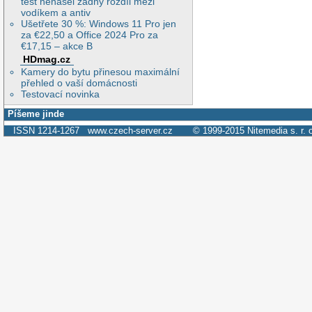
test nenašel žádný rozdíl mezi
vodíkem a antiv
Ušetřete 30 %: Windows 11 Pro jen
za €22,50 a Office 2024 Pro za
€17,15 – akce B
HDmag.cz
Kamery do bytu přinesou maximální
přehled o vaší domácnosti
Testovací novinka
Píšeme jinde
ISSN 1214-1267
www.czech-server.cz
© 1999-2015
Nitemedia s. r. 