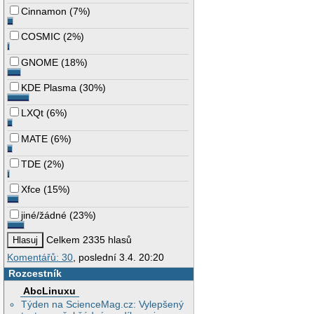
Cinnamon
(
7%
)
COSMIC
(
2%
)
GNOME
(
18%
)
KDE Plasma
(
30%
)
LXQt
(
6%
)
MATE
(
6%
)
TDE
(
2%
)
Xfce
(
15%
)
jiné/žádné
(
23%
)
Celkem 2335 hlasů
Komentářů: 30
, poslední 3.4. 20:20
Rozcestník
AbcLinuxu
Týden na ScienceMag.cz: Vylepšený