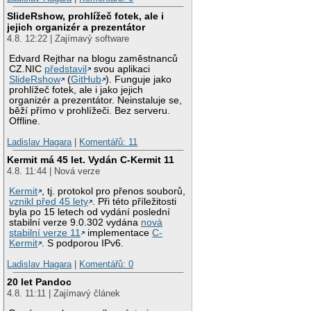
SlideRshow, prohlížeč fotek, ale i
jejich organizér a prezentátor
4.8. 12:22 | Zajímavý software
Edvard Rejthar na blogu zaměstnanců
CZ.NIC
představil
svou aplikaci
SlideRshow
(
GitHub
). Funguje jako
prohlížeč fotek, ale i jako jejich
organizér a prezentátor. Neinstaluje se,
běží přímo v prohlížeči. Bez serveru.
Offline.
Ladislav Hagara
|
Komentářů: 11
Kermit má 45 let. Vydán C-Kermit 11
4.8. 11:44 | Nová verze
Kermit
, tj. protokol pro přenos souborů,
vznikl před 45 lety
. Při této příležitosti
byla po 15 letech od vydání poslední
stabilní verze 9.0.302 vydána
nová
stabilní verze 11
implementace
C-
Kermit
. S podporou IPv6.
Ladislav Hagara
|
Komentářů: 0
20 let Pandoc
4.8. 11:11 | Zajímavý článek