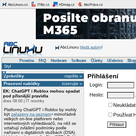
AbcLinuxu.cz
ITBiz.cz
HDmag.cz
AbcPráce.cz
AbcLinuxu
hledá autory
!
Poradna
FAQ
Hardware
Software
Články
Učebnice
Blog
Styl
×
Přihlášení
Zprávičky
napište »
Pracovní nabídky
inzerujte »
Login:
EK: ChatGPT i Roblox mohou spadat
Heslo:
pod přísnější pravidla
dnes 08:00 | IT novinky
Neukládat 
Platformy ChatGPT i Roblox by mohly
být
zařazeny na seznam
mimořádně
Používat H
velkých on-line platforem nebo
internetových vyhledávačů, na něž se
vztahují zvláštní podmínky podle
nařízení o digitálních službách (DSA).