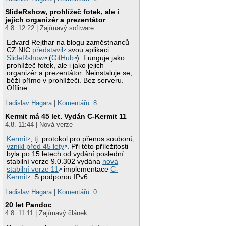
SlideRshow, prohlížeč fotek, ale i
jejich organizér a prezentátor
4.8. 12:22 | Zajímavý software
Edvard Rejthar na blogu zaměstnanců
CZ.NIC
představil
svou aplikaci
SlideRshow
(
GitHub
). Funguje jako
prohlížeč fotek, ale i jako jejich
organizér a prezentátor. Neinstaluje se,
běží přímo v prohlížeči. Bez serveru.
Offline.
Ladislav Hagara
|
Komentářů: 8
Kermit má 45 let. Vydán C-Kermit 11
4.8. 11:44 | Nová verze
Kermit
, tj. protokol pro přenos souborů,
vznikl před 45 lety
. Při této příležitosti
byla po 15 letech od vydání poslední
stabilní verze 9.0.302 vydána
nová
stabilní verze 11
implementace
C-
Kermit
. S podporou IPv6.
Ladislav Hagara
|
Komentářů: 0
20 let Pandoc
4.8. 11:11 | Zajímavý článek