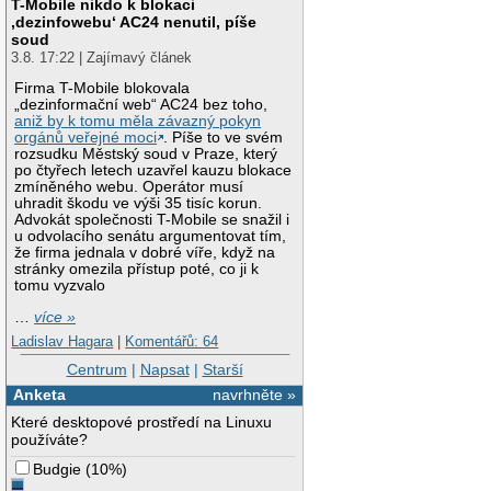
T-Mobile nikdo k blokaci
‚dezinfowebu‘ AC24 nenutil, píše
soud
3.8. 17:22 | Zajímavý článek
Firma T-Mobile blokovala
„dezinformační web“ AC24 bez toho,
aniž by k tomu měla závazný pokyn
orgánů veřejné moci
. Píše to ve svém
rozsudku Městský soud v Praze, který
po čtyřech letech uzavřel kauzu blokace
zmíněného webu. Operátor musí
uhradit škodu ve výši 35 tisíc korun.
Advokát společnosti T-Mobile se snažil i
u odvolacího senátu argumentovat tím,
že firma jednala v dobré víře, když na
stránky omezila přístup poté, co ji k
tomu vyzvalo
…
více »
Ladislav Hagara
|
Komentářů: 64
Centrum
|
Napsat
|
Starší
Anketa
navrhněte »
Které desktopové prostředí na Linuxu
používáte?
Budgie
(
10%
)