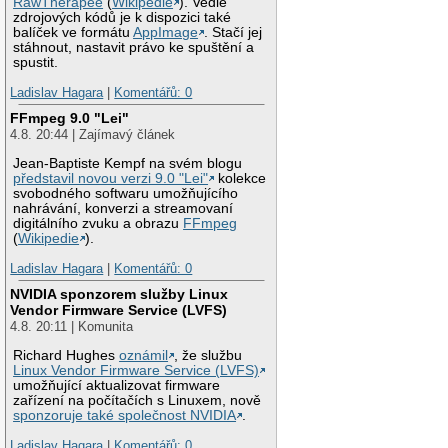
RawTherapee
(
Wikipedie
). Vedle
zdrojových kódů je k dispozici také
balíček ve formátu
AppImage
. Stačí jej
stáhnout, nastavit právo ke spuštění a
spustit.
Ladislav Hagara
|
Komentářů: 0
FFmpeg 9.0 "Lei"
4.8. 20:44 | Zajímavý článek
Jean-Baptiste Kempf na svém blogu
představil novou verzi 9.0 "Lei"
kolekce
svobodného softwaru umožňujícího
nahrávání, konverzi a streamovaní
digitálního zvuku a obrazu
FFmpeg
(
Wikipedie
).
Ladislav Hagara
|
Komentářů: 0
NVIDIA sponzorem služby Linux
Vendor Firmware Service (LVFS)
4.8. 20:11 | Komunita
Richard Hughes
oznámil
, že službu
Linux Vendor Firmware Service (LVFS)
umožňující aktualizovat firmware
zařízení na počítačích s Linuxem, nově
sponzoruje také společnost NVIDIA
.
Ladislav Hagara
|
Komentářů: 0