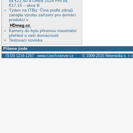
za €22,50 a Office 2024 Pro za
€17,15 – akce B
Týden na ITBiz: Čína podle zdrojů
zahájila výrobu zařízení pro domácí
produkci v
HDmag.cz
Kamery do bytu přinesou maximální
přehled o vaší domácnosti
Testovací novinka
Píšeme jinde
ISSN 1214-1267
www.czech-server.cz
© 1999-2015
Nitemedia s. r. 