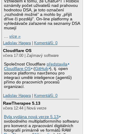
Vzhledem k tomu, že ChatGPT i Roblox
oznámily počet uživatelů nad prahovou
hodnotou DSA, je toto označení
„rozhodně možné“ a mohlo by „přijít
dříve či později“. On-line platformy a
vyhledávače zařazené na seznamy DSA
musejí
…
více »
Ladislav Hagara
|
Komentářů: 0
Cloudflare OS
včera 17:00 | Zajímavý software
Společnost Cloudflare
představila
Cloudflare OS
(
GitHub
), tj. open
source platformu navrženou pro
integraci umělé inteligence (agentů)
přímo do pracovních procesů
organizací.
Ladislav Hagara
|
Komentářů: 0
RawTherapee 5.13
včera 12:44 | Nová verze
Byla vydána nová verze 5.13
svobodného multiplatformního softwaru
pro konverzi a zpracování digitálních
fotografií primárně ve formátů RAW