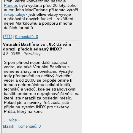
První verze konverzního nástroje
Pandoc
byla vydána před 20 lety. Jeho
autor John MacFarlane při tomto výročí
rekapituluje
jednotlivé etapy vývoje
a přidávání nových funkcí – rozšíření
nejen Markdownu a podporu mnoha
dalších formátů.
|🇵🇸
|
Komentářů: 0
Virtuální Bastlírna vol. 65: Už vám
dorazil předobjednaný INDX?
4.8. 00:55 | Pozvánky
Srpen přinesl nejen další spalující
vedro, ale také Virtuální Bastlírnu s
neméně žhavými novinkami. Využijte
tedy předpovědi na deštivý čtvrteční
večer a od 20:00 se připojte online k
tomuto neformálnímu setkání kutilů,
techniků a vědců, kde se strahovskými
bastlíři proberete nejzajímavější věci, na
které jste narazili za poslední měsíc.
Pokud jde o novinky, řeč zcela jistě
přijde na systém INDX pro tiskárny
Průša, který na konci
…
více »
bkralik
|
Komentářů: 0