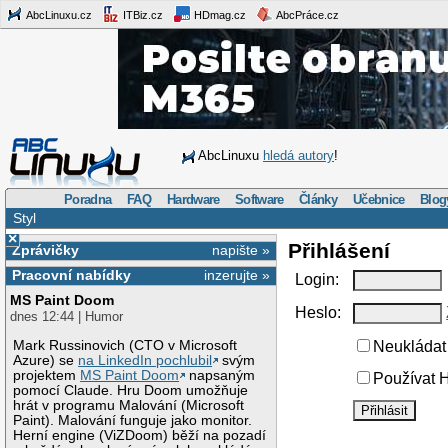
AbcLinuxu.cz
ITBiz.cz
HDmag.cz
AbcPráce.cz
AbcLinuxu
hledá autory
!
Poradna
FAQ
Hardware
Software
Články
Učebnice
Blog
Styl
×
Přihlášení
Zprávičky
napište »
Pracovní nabídky
inzerujte »
Login:
MS Paint Doom
Heslo:
dnes 12:44 | Humor
Mark Russinovich (CTO v Microsoft
Neukládat 
Azure) se
na LinkedIn pochlubil
svým
projektem
MS Paint Doom
napsaným
Používat H
pomocí Claude. Hru Doom umožňuje
hrát v programu Malování (Microsoft
Paint). Malování funguje jako monitor.
Herní engine (ViZDoom) běží na pozadí