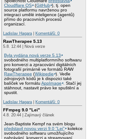
Společnost Cloudflare
představila
Cloudflare OS
(
GitHub
), tj. open
source platformu navrženou pro
integraci umělé inteligence (agentů)
přímo do pracovních procesů
organizací.
Ladislav Hagara
|
Komentářů: 0
RawTherapee 5.13
5.8. 12:44 | Nová verze
Byla vydána nová verze 5.13
svobodného multiplatformního softwaru
pro konverzi a zpracování digitálních
fotografií primárně ve formátů RAW
RawTherapee
(
Wikipedie
). Vedle
zdrojových kódů je k dispozici také
balíček ve formátu
AppImage
. Stačí jej
stáhnout, nastavit právo ke spuštění a
spustit.
Ladislav Hagara
|
Komentářů: 0
FFmpeg 9.0 "Lei"
4.8. 20:44 | Zajímavý článek
Jean-Baptiste Kempf na svém blogu
představil novou verzi 9.0 "Lei"
kolekce
svobodného softwaru umožňujícího
nahrávání, konverzi a streamovaní