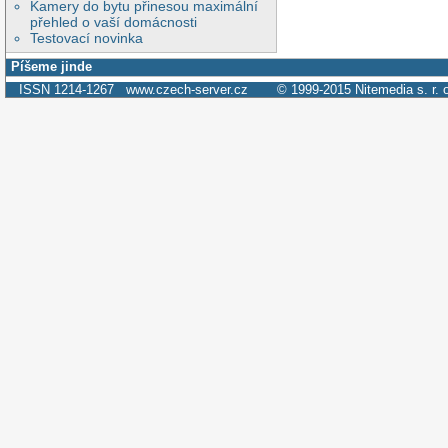
Kamery do bytu přinesou maximální
přehled o vaší domácnosti
Testovací novinka
Píšeme jinde
ISSN 1214-1267
www.czech-server.cz
© 1999-2015
Nitemedia s. r. 