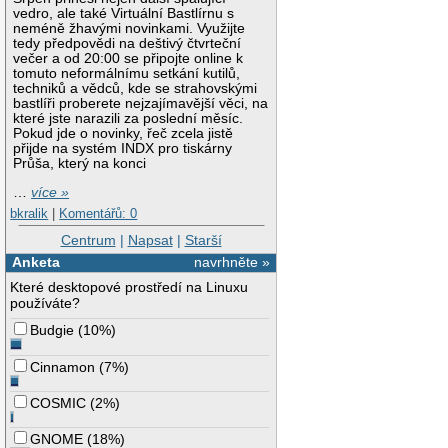
vedro, ale také Virtuální Bastlírnu s
neméně žhavými novinkami. Využijte
tedy předpovědi na deštivý čtvrteční
večer a od 20:00 se připojte online k
tomuto neformálnímu setkání kutilů,
techniků a vědců, kde se strahovskými
bastlíři proberete nejzajímavější věci, na
které jste narazili za poslední měsíc.
Pokud jde o novinky, řeč zcela jistě
přijde na systém INDX pro tiskárny
Průša, který na konci
…
více »
bkralik
|
Komentářů: 0
Centrum
|
Napsat
|
Starší
Anketa
navrhněte »
Které desktopové prostředí na Linuxu
používáte?
Budgie
(
10%
)
Cinnamon
(
7%
)
COSMIC
(
2%
)
GNOME
(
18%
)