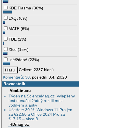
KDE Plasma
(
30%
)
LXQt
(
6%
)
MATE
(
6%
)
TDE
(
2%
)
Xfce
(
15%
)
jiné/žádné
(
23%
)
Celkem 2337 hlasů
Komentářů: 30
, poslední 3.4. 20:20
Rozcestník
AbcLinuxu
Týden na ScienceMag.cz: Vylepšený
test nenašel žádný rozdíl mezi
vodíkem a antiv
Ušetřete 30 %: Windows 11 Pro jen
za €22,50 a Office 2024 Pro za
€17,15 – akce B
HDmag.cz