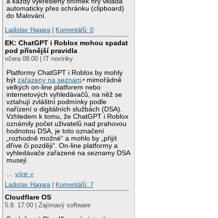
a každý vykreslený snímek hry vkládá
automaticky přes schránku (clipboard)
do Malování.
Ladislav Hagara
|
Komentářů: 0
EK: ChatGPT i Roblox mohou spadat
pod přísnější pravidla
včera 08:00 | IT novinky
Platformy ChatGPT i Roblox by mohly
být
zařazeny na seznam
mimořádně
velkých on-line platforem nebo
internetových vyhledávačů, na něž se
vztahují zvláštní podmínky podle
nařízení o digitálních službách (DSA).
Vzhledem k tomu, že ChatGPT i Roblox
oznámily počet uživatelů nad prahovou
hodnotou DSA, je toto označení
„rozhodně možné“ a mohlo by „přijít
dříve či později“. On-line platformy a
vyhledávače zařazené na seznamy DSA
musejí
…
více »
Ladislav Hagara
|
Komentářů: 7
Cloudflare OS
5.8. 17:00 | Zajímavý software