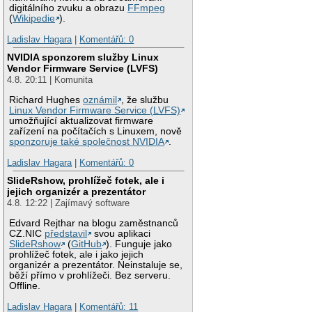
digitálního zvuku a obrazu
FFmpeg
(
Wikipedie
).
Ladislav Hagara
|
Komentářů: 0
NVIDIA sponzorem služby Linux
Vendor Firmware Service (LVFS)
4.8. 20:11 | Komunita
Richard Hughes
oznámil
, že službu
Linux Vendor Firmware Service (LVFS)
umožňující aktualizovat firmware
zařízení na počítačích s Linuxem, nově
sponzoruje také společnost NVIDIA
.
Ladislav Hagara
|
Komentářů: 0
SlideRshow, prohlížeč fotek, ale i
jejich organizér a prezentátor
4.8. 12:22 | Zajímavý software
Edvard Rejthar na blogu zaměstnanců
CZ.NIC
představil
svou aplikaci
SlideRshow
(
GitHub
). Funguje jako
prohlížeč fotek, ale i jako jejich
organizér a prezentátor. Neinstaluje se,
běží přímo v prohlížeči. Bez serveru.
Offline.
Ladislav Hagara
|
Komentářů: 11