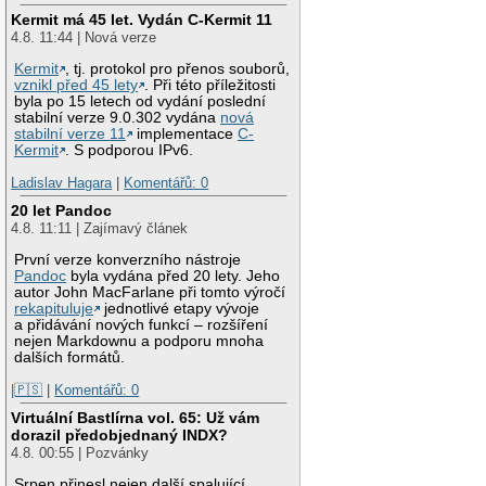
Kermit má 45 let. Vydán C-Kermit 11
4.8. 11:44 | Nová verze
Kermit
, tj. protokol pro přenos souborů,
vznikl před 45 lety
. Při této příležitosti
byla po 15 letech od vydání poslední
stabilní verze 9.0.302 vydána
nová
stabilní verze 11
implementace
C-
Kermit
. S podporou IPv6.
Ladislav Hagara
|
Komentářů: 0
20 let Pandoc
4.8. 11:11 | Zajímavý článek
První verze konverzního nástroje
Pandoc
byla vydána před 20 lety. Jeho
autor John MacFarlane při tomto výročí
rekapituluje
jednotlivé etapy vývoje
a přidávání nových funkcí – rozšíření
nejen Markdownu a podporu mnoha
dalších formátů.
|🇵🇸
|
Komentářů: 0
Virtuální Bastlírna vol. 65: Už vám
dorazil předobjednaný INDX?
4.8. 00:55 | Pozvánky
Srpen přinesl nejen další spalující