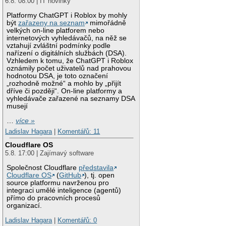
6.8. 08:00 | IT novinky
Platformy ChatGPT i Roblox by mohly
být
zařazeny na seznam
mimořádně
velkých on-line platforem nebo
internetových vyhledávačů, na něž se
vztahují zvláštní podmínky podle
nařízení o digitálních službách (DSA).
Vzhledem k tomu, že ChatGPT i Roblox
oznámily počet uživatelů nad prahovou
hodnotou DSA, je toto označení
„rozhodně možné“ a mohlo by „přijít
dříve či později“. On-line platformy a
vyhledávače zařazené na seznamy DSA
musejí
…
více »
Ladislav Hagara
|
Komentářů: 11
Cloudflare OS
5.8. 17:00 | Zajímavý software
Společnost Cloudflare
představila
Cloudflare OS
(
GitHub
), tj. open
source platformu navrženou pro
integraci umělé inteligence (agentů)
přímo do pracovních procesů
organizací.
Ladislav Hagara
|
Komentářů: 0