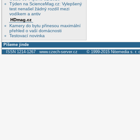
Týden na ScienceMag.cz: Vylepšený
test nenašel žádný rozdíl mezi
vodíkem a antiv
HDmag.cz
Kamery do bytu přinesou maximální
přehled o vaší domácnosti
Testovací novinka
Píšeme jinde
ISSN 1214-1267
www.czech-server.cz
© 1999-2015
Nitemedia s. r. 