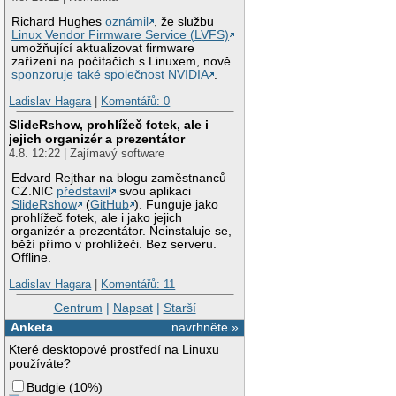
Richard Hughes
oznámil
, že službu
Linux Vendor Firmware Service (LVFS)
umožňující aktualizovat firmware
zařízení na počítačích s Linuxem, nově
sponzoruje také společnost NVIDIA
.
Ladislav Hagara
|
Komentářů: 0
SlideRshow, prohlížeč fotek, ale i
jejich organizér a prezentátor
4.8. 12:22 | Zajímavý software
Edvard Rejthar na blogu zaměstnanců
CZ.NIC
představil
svou aplikaci
SlideRshow
(
GitHub
). Funguje jako
prohlížeč fotek, ale i jako jejich
organizér a prezentátor. Neinstaluje se,
běží přímo v prohlížeči. Bez serveru.
Offline.
Ladislav Hagara
|
Komentářů: 11
Centrum
|
Napsat
|
Starší
Anketa
navrhněte »
Které desktopové prostředí na Linuxu
používáte?
Budgie
(
10%
)