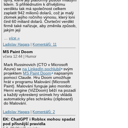
újmy, které její platformy působí mladým
lidem. S přihlédnutím k dřívějšímu
verdiktu tak má společnost celkem
zaplatit 942 milionů dolarů, což je malý
zlomek jejího ročního výnosu, který loni
činil 60 miliard dolarů. Čtvrteční verdikt
firmě také nařizuje, aby změnila způsob,
jakým její
…
více »
Ladislav Hagara
|
Komentářů: 11
MS Paint Doom
včera 12:44 | Humor
Mark Russinovich (CTO v Microsoft
Azure) se
na LinkedIn pochlubil
svým
projektem
MS Paint Doom
napsaným
pomocí Claude. Hru Doom umožňuje
hrát v programu Malování (Microsoft
Paint). Malování funguje jako monitor.
Herní engine (ViZDoom) běží na pozadí
a každý vykreslený snímek hry vkládá
automaticky přes schránku (clipboard)
do Malování.
Ladislav Hagara
|
Komentářů: 2
EK: ChatGPT i Roblox mohou spadat
pod přísnější pravidla