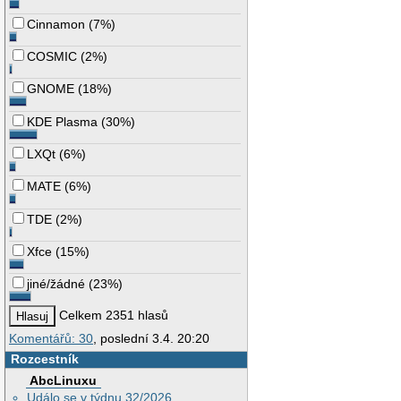
Cinnamon
(
7%
)
COSMIC
(
2%
)
GNOME
(
18%
)
KDE Plasma
(
30%
)
LXQt
(
6%
)
MATE
(
6%
)
TDE
(
2%
)
Xfce
(
15%
)
jiné/žádné
(
23%
)
Celkem 2351 hlasů
Komentářů: 30
, poslední 3.4. 20:20
Rozcestník
AbcLinuxu
Událo se v týdnu 32/2026