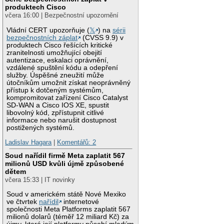
produktech Cisco
včera 16:00 | Bezpečnostní upozornění
Vládní CERT upozorňuje (
𝕏
) na
sérii
bezpečnostních záplat
(CVSS 9.9) v
produktech Cisco řešících kritické
zranitelnosti umožňující obejití
autentizace, eskalaci oprávnění,
vzdálené spuštění kódu a odepření
služby. Úspěšné zneužití může
útočníkům umožnit získat neoprávněný
přístup k dotčeným systémům,
kompromitovat zařízení Cisco Catalyst
SD-WAN a Cisco IOS XE, spustit
libovolný kód, zpřístupnit citlivé
informace nebo narušit dostupnost
postižených systémů.
Ladislav Hagara
|
Komentářů: 2
Soud nařídil firmě Meta zaplatit 567
milionů USD kvůli újmě způsobené
dětem
včera 15:33 | IT novinky
Soud v americkém státě Nové Mexiko
ve čtvrtek
nařídil
internetové
společnosti Meta Platforms zaplatit 567
milionů dolarů (téměř 12 miliard Kč) za