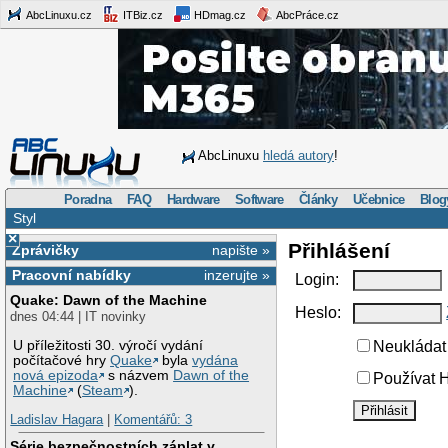
AbcLinuxu.cz
ITBiz.cz
HDmag.cz
AbcPráce.cz
AbcLinuxu
hledá autory
!
Poradna
FAQ
Hardware
Software
Články
Učebnice
Blog
Styl
×
Přihlášení
Zprávičky
napište »
Pracovní nabídky
inzerujte »
Login:
Quake: Dawn of the Machine
Heslo:
dnes 04:44 | IT novinky
U příležitosti 30. výročí vydání
Neukládat 
počítačové hry
Quake
byla
vydána
nová epizoda
s názvem
Dawn of the
Používat H
Machine
(
Steam
).
Ladislav Hagara
|
Komentářů: 3
Série bezpečnostních záplat v