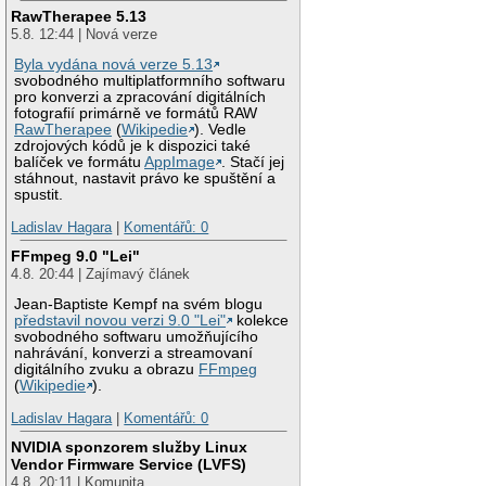
RawTherapee 5.13
5.8. 12:44 | Nová verze
Byla vydána nová verze 5.13
svobodného multiplatformního softwaru
pro konverzi a zpracování digitálních
fotografií primárně ve formátů RAW
RawTherapee
(
Wikipedie
). Vedle
zdrojových kódů je k dispozici také
balíček ve formátu
AppImage
. Stačí jej
stáhnout, nastavit právo ke spuštění a
spustit.
Ladislav Hagara
|
Komentářů: 0
FFmpeg 9.0 "Lei"
4.8. 20:44 | Zajímavý článek
Jean-Baptiste Kempf na svém blogu
představil novou verzi 9.0 "Lei"
kolekce
svobodného softwaru umožňujícího
nahrávání, konverzi a streamovaní
digitálního zvuku a obrazu
FFmpeg
(
Wikipedie
).
Ladislav Hagara
|
Komentářů: 0
NVIDIA sponzorem služby Linux
Vendor Firmware Service (LVFS)
4.8. 20:11 | Komunita