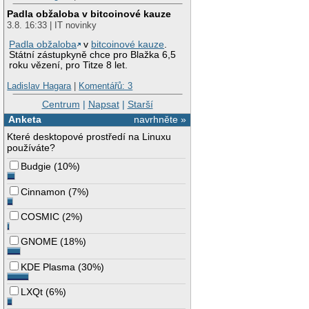
Padla obžaloba v bitcoinové kauze
3.8. 16:33 | IT novinky
Padla obžaloba
v
bitcoinové kauze
.
Státní zástupkyně chce pro Blažka 6,5
roku vězení, pro Titze 8 let.
Ladislav Hagara
|
Komentářů: 3
Centrum
|
Napsat
|
Starší
Anketa
navrhněte »
Které desktopové prostředí na Linuxu
používáte?
Budgie
(
10%
)
Cinnamon
(
7%
)
COSMIC
(
2%
)
GNOME
(
18%
)
KDE Plasma
(
30%
)
LXQt
(
6%
)