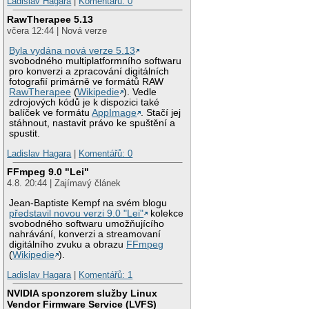
Ladislav Hagara
|
Komentářů: 0
RawTherapee 5.13
včera 12:44 | Nová verze
Byla vydána nová verze 5.13
svobodného multiplatformního softwaru
pro konverzi a zpracování digitálních
fotografií primárně ve formátů RAW
RawTherapee
(
Wikipedie
). Vedle
zdrojových kódů je k dispozici také
balíček ve formátu
AppImage
. Stačí jej
stáhnout, nastavit právo ke spuštění a
spustit.
Ladislav Hagara
|
Komentářů: 0
FFmpeg 9.0 "Lei"
4.8. 20:44 | Zajímavý článek
Jean-Baptiste Kempf na svém blogu
představil novou verzi 9.0 "Lei"
kolekce
svobodného softwaru umožňujícího
nahrávání, konverzi a streamovaní
digitálního zvuku a obrazu
FFmpeg
(
Wikipedie
).
Ladislav Hagara
|
Komentářů: 1
NVIDIA sponzorem služby Linux
Vendor Firmware Service (LVFS)