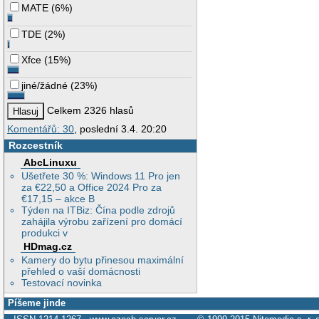
MATE
(
6%
)
TDE
(
2%
)
Xfce
(
15%
)
jiné/žádné
(
23%
)
Celkem 2326 hlasů
Komentářů: 30
, poslední 3.4. 20:20
Rozcestník
AbcLinuxu
Ušetřete 30 %: Windows 11 Pro jen
za €22,50 a Office 2024 Pro za
€17,15 – akce B
Týden na ITBiz: Čína podle zdrojů
zahájila výrobu zařízení pro domácí
produkci v
HDmag.cz
Kamery do bytu přinesou maximální
přehled o vaší domácnosti
Testovací novinka
Píšeme jinde