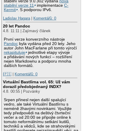
stabilní verze 9.0.302 vydána
nová
stabilní verze 11
implementace
C-
Kermit
. S podporou IPv6.
Ladislav Hagara
|
Komentářů: 0
20 let Pandoc
4.8. 11:11 | Zajímavý článek
První verze konverzního nástroje
Pandoc
byla vydána před 20 lety. Jeho
autor John MacFarlane při tomto výročí
rekapituluje
jednotlivé etapy vývoje
a přidávání nových funkcí – rozšíření
nejen Markdownu a podporu mnoha
dalších formátů.
|🇵🇸
|
Komentářů: 0
Virtuální Bastlírna vol. 65: Už vám
dorazil předobjednaný INDX?
4.8. 00:55 | Pozvánky
Srpen přinesl nejen další spalující
vedro, ale také Virtuální Bastlírnu s
neméně žhavými novinkami. Využijte
tedy předpovědi na deštivý čtvrteční
večer a od 20:00 se připojte online k
tomuto neformálnímu setkání kutilů,
techniků a vědců, kde se strahovskými
bastlíři proberete nejzajímavější věci, na