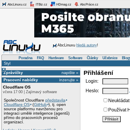
AbcLinuxu.cz
ITBiz.cz
HDmag.cz
AbcPráce.cz
AbcLinuxu
hledá autory
!
Poradna
FAQ
Hardware
Software
Články
Učebnice
Blog
Styl
×
Přihlášení
Zprávičky
napište »
Pracovní nabídky
inzerujte »
Login:
Cloudflare OS
Heslo:
včera 17:00 | Zajímavý software
Společnost Cloudflare
představila
Neukládat 
Cloudflare OS
(
GitHub
), tj. open
source platformu navrženou pro
Používat H
integraci umělé inteligence (agentů)
přímo do pracovních procesů
organizací.