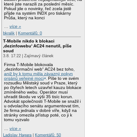
které jste narazili za poslední měsíc.
Pokud jde o novinky, řeč zcela jistě
přijde na systém INDX pro tiskárny
Průša, který na konci
…
více »
bkralik
|
Komentářů: 0
T-Mobile nikdo k blokaci
‚dezinfowebu‘ AC24 nenutil, píše
soud
3.8. 17:22 | Zajímavý článek
Firma T-Mobile blokovala
„dezinformační web“ AC24 bez toho,
aniž by k tomu měla závazný pokyn
orgánů veřejné moci
. Píše to ve svém
rozsudku Městský soud v Praze, který
po čtyřech letech uzavřel kauzu blokace
zmíněného webu. Operátor musí
uhradit škodu ve výši 35 tisíc korun.
Advokát společnosti T-Mobile se snažil i
u odvolacího senátu argumentovat tím,
že firma jednala v dobré víře, když na
stránky omezila přístup poté, co ji k
tomu vyzvalo
…
více »
Ladislav Hagara
|
Komentářů: 50