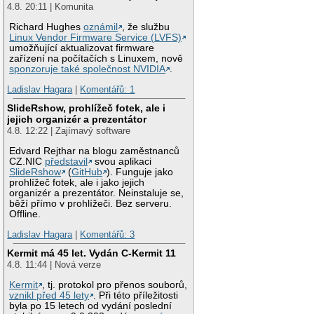
4.8. 20:11 | Komunita
Richard Hughes
oznámil
, že službu
Linux Vendor Firmware Service (LVFS)
umožňující aktualizovat firmware
zařízení na počítačích s Linuxem, nově
sponzoruje také společnost NVIDIA
.
Ladislav Hagara
|
Komentářů: 1
SlideRshow, prohlížeč fotek, ale i
jejich organizér a prezentátor
4.8. 12:22 | Zajímavý software
Edvard Rejthar na blogu zaměstnanců
CZ.NIC
představil
svou aplikaci
SlideRshow
(
GitHub
). Funguje jako
prohlížeč fotek, ale i jako jejich
organizér a prezentátor. Neinstaluje se,
běží přímo v prohlížeči. Bez serveru.
Offline.
Ladislav Hagara
|
Komentářů: 3
Kermit má 45 let. Vydán C-Kermit 11
4.8. 11:44 | Nová verze
Kermit
, tj. protokol pro přenos souborů,
vznikl před 45 lety
. Při této příležitosti
byla po 15 letech od vydání poslední