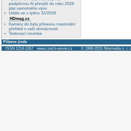
podpůrnou AI převýší do roku 2028
plat samotného vývo
Událo se v týdnu 32/2026
HDmag.cz
Kamery do bytu přinesou maximální
přehled o vaší domácnosti
Testovací novinka
Píšeme jinde
ISSN 1214-1267
www.czech-server.cz
© 1999-2015
Nitemedia s. r. 