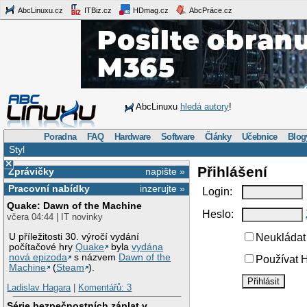
AbcLinuxu.cz
ITBiz.cz
HDmag.cz
AbcPráce.cz
AbcLinuxu
hledá autory
!
Poradna
FAQ
Hardware
Software
Články
Učebnice
Blog
Styl
×
Přihlášení
Zprávičky
napište »
Pracovní nabídky
inzerujte »
Login:
Quake: Dawn of the Machine
Heslo:
včera 04:44 | IT novinky
U příležitosti 30. výročí vydání
Neukládat 
počítačové hry
Quake
byla
vydána
nová epizoda
s názvem
Dawn of the
Používat H
Machine
(
Steam
).
Ladislav Hagara
|
Komentářů: 3
Série bezpečnostních záplat v