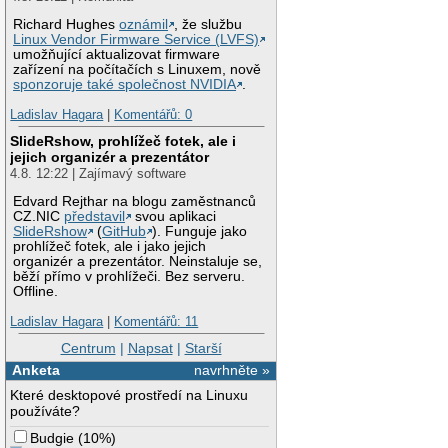
Richard Hughes
oznámil
, že službu
Linux Vendor Firmware Service (LVFS)
umožňující aktualizovat firmware
zařízení na počítačích s Linuxem, nově
sponzoruje také společnost NVIDIA
.
Ladislav Hagara
|
Komentářů: 0
SlideRshow, prohlížeč fotek, ale i
jejich organizér a prezentátor
4.8. 12:22 | Zajímavý software
Edvard Rejthar na blogu zaměstnanců
CZ.NIC
představil
svou aplikaci
SlideRshow
(
GitHub
). Funguje jako
prohlížeč fotek, ale i jako jejich
organizér a prezentátor. Neinstaluje se,
běží přímo v prohlížeči. Bez serveru.
Offline.
Ladislav Hagara
|
Komentářů: 11
Centrum
|
Napsat
|
Starší
Anketa
navrhněte »
Které desktopové prostředí na Linuxu
používáte?
Budgie
(
10%
)