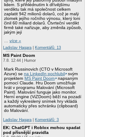
újmy, které její platformy působí mladým
lidem. S přihlédnutím k dřívějšímu
verdiktu tak má společnost celkem
zaplatit 942 milionů dolarů, což je malý
zlomek jejího ročního výnosu, který loni
činil 60 miliard dolarů. Čtvrteční verdikt
firmě také nařizuje, aby změnila způsob,
jakým její
…
více »
Ladislav Hagara
|
Komentářů: 13
MS Paint Doom
7.8. 12:44 | Humor
Mark Russinovich (CTO v Microsoft
Azure) se
na LinkedIn pochlubil
svým
projektem
MS Paint Doom
napsaným
pomocí Claude. Hru Doom umožňuje
hrát v programu Malování (Microsoft
Paint). Malování funguje jako monitor.
Herní engine (ViZDoom) běží na pozadí
a každý vykreslený snímek hry vkládá
automaticky přes schránku (clipboard)
do Malování.
Ladislav Hagara
|
Komentářů: 3
EK: ChatGPT i Roblox mohou spadat
pod přísnější pravidla