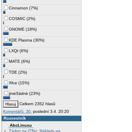
Cinnamon
(
7%
)
COSMIC
(
2%
)
GNOME
(
18%
)
KDE Plasma
(
30%
)
LXQt
(
6%
)
MATE
(
6%
)
TDE
(
2%
)
Xfce
(
15%
)
jiné/žádné
(
23%
)
Celkem 2352 hlasů
Komentářů: 30
, poslední 3.4. 20:20
Rozcestník
AbcLinuxu
Týden na ITBiz: Náklady na