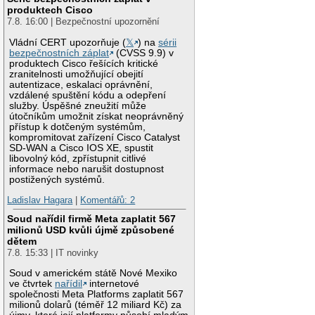
produktech Cisco
7.8. 16:00 | Bezpečnostní upozornění
Vládní CERT upozorňuje (
𝕏
) na
sérii
bezpečnostních záplat
(CVSS 9.9) v
produktech Cisco řešících kritické
zranitelnosti umožňující obejití
autentizace, eskalaci oprávnění,
vzdálené spuštění kódu a odepření
služby. Úspěšné zneužití může
útočníkům umožnit získat neoprávněný
přístup k dotčeným systémům,
kompromitovat zařízení Cisco Catalyst
SD-WAN a Cisco IOS XE, spustit
libovolný kód, zpřístupnit citlivé
informace nebo narušit dostupnost
postižených systémů.
Ladislav Hagara
|
Komentářů: 2
Soud nařídil firmě Meta zaplatit 567
milionů USD kvůli újmě způsobené
dětem
7.8. 15:33 | IT novinky
Soud v americkém státě Nové Mexiko
ve čtvrtek
nařídil
internetové
společnosti Meta Platforms zaplatit 567
milionů dolarů (téměř 12 miliard Kč) za