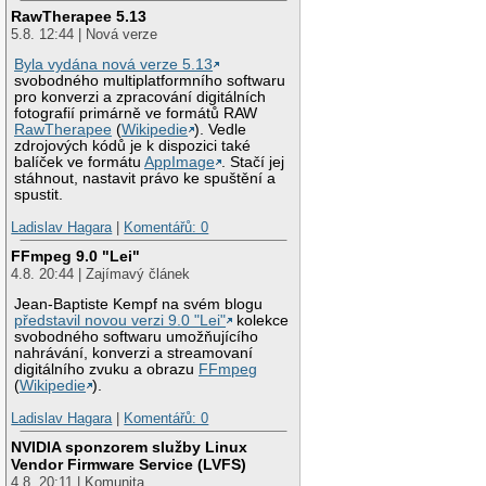
RawTherapee 5.13
5.8. 12:44 | Nová verze
Byla vydána nová verze 5.13
svobodného multiplatformního softwaru
pro konverzi a zpracování digitálních
fotografií primárně ve formátů RAW
RawTherapee
(
Wikipedie
). Vedle
zdrojových kódů je k dispozici také
balíček ve formátu
AppImage
. Stačí jej
stáhnout, nastavit právo ke spuštění a
spustit.
Ladislav Hagara
|
Komentářů: 0
FFmpeg 9.0 "Lei"
4.8. 20:44 | Zajímavý článek
Jean-Baptiste Kempf na svém blogu
představil novou verzi 9.0 "Lei"
kolekce
svobodného softwaru umožňujícího
nahrávání, konverzi a streamovaní
digitálního zvuku a obrazu
FFmpeg
(
Wikipedie
).
Ladislav Hagara
|
Komentářů: 0
NVIDIA sponzorem služby Linux
Vendor Firmware Service (LVFS)
4.8. 20:11 | Komunita