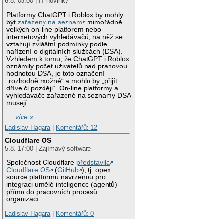
6.8. 08:00 | IT novinky
Platformy ChatGPT i Roblox by mohly
být
zařazeny na seznam
mimořádně
velkých on-line platforem nebo
internetových vyhledávačů, na něž se
vztahují zvláštní podmínky podle
nařízení o digitálních službách (DSA).
Vzhledem k tomu, že ChatGPT i Roblox
oznámily počet uživatelů nad prahovou
hodnotou DSA, je toto označení
„rozhodně možné“ a mohlo by „přijít
dříve či později“. On-line platformy a
vyhledávače zařazené na seznamy DSA
musejí
…
více »
Ladislav Hagara
|
Komentářů: 12
Cloudflare OS
5.8. 17:00 | Zajímavý software
Společnost Cloudflare
představila
Cloudflare OS
(
GitHub
), tj. open
source platformu navrženou pro
integraci umělé inteligence (agentů)
přímo do pracovních procesů
organizací.
Ladislav Hagara
|
Komentářů: 0