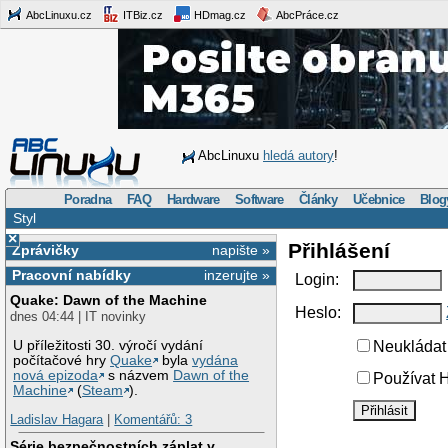
AbcLinuxu.cz
ITBiz.cz
HDmag.cz
AbcPráce.cz
AbcLinuxu
hledá autory
!
Poradna
FAQ
Hardware
Software
Články
Učebnice
Blog
Styl
×
Přihlášení
Zprávičky
napište »
Pracovní nabídky
inzerujte »
Login:
Quake: Dawn of the Machine
Heslo:
dnes 04:44 | IT novinky
U příležitosti 30. výročí vydání
Neukládat 
počítačové hry
Quake
byla
vydána
nová epizoda
s názvem
Dawn of the
Používat H
Machine
(
Steam
).
Ladislav Hagara
|
Komentářů: 3
Série bezpečnostních záplat v