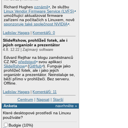
Richard Hughes
oznámil
, že službu
Linux Vendor Firmware Service (LVFS)
umožňující aktualizovat firmware
zařízení na počítačích s Linuxem, nově
sponzoruje také společnost NVIDIA
.
Ladislav Hagara
|
Komentářů: 0
SlideRshow, prohlížeč fotek, ale i
jejich organizér a prezentátor
4.8. 12:22 | Zajímavý software
Edvard Rejthar na blogu zaměstnanců
CZ.NIC
představil
svou aplikaci
SlideRshow
(
GitHub
). Funguje jako
prohlížeč fotek, ale i jako jejich
organizér a prezentátor. Neinstaluje se,
běží přímo v prohlížeči. Bez serveru.
Offline.
Ladislav Hagara
|
Komentářů: 11
Centrum
|
Napsat
|
Starší
Anketa
navrhněte »
Které desktopové prostředí na Linuxu
používáte?
Budgie
(
10%
)