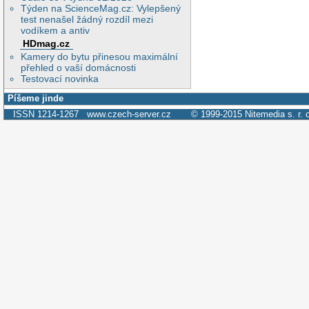
Týden na ScienceMag.cz: Vylepšený
test nenašel žádný rozdíl mezi
vodíkem a antiv
HDmag.cz
Kamery do bytu přinesou maximální
přehled o vaší domácnosti
Testovací novinka
Píšeme jinde
ISSN 1214-1267
www.czech-server.cz
© 1999-2015
Nitemedia s. r. 