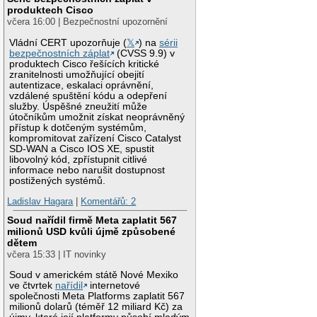
produktech Cisco
včera 16:00 | Bezpečnostní upozornění
Vládní CERT upozorňuje (
𝕏
) na
sérii
bezpečnostních záplat
(CVSS 9.9) v
produktech Cisco řešících kritické
zranitelnosti umožňující obejití
autentizace, eskalaci oprávnění,
vzdálené spuštění kódu a odepření
služby. Úspěšné zneužití může
útočníkům umožnit získat neoprávněný
přístup k dotčeným systémům,
kompromitovat zařízení Cisco Catalyst
SD-WAN a Cisco IOS XE, spustit
libovolný kód, zpřístupnit citlivé
informace nebo narušit dostupnost
postižených systémů.
Ladislav Hagara
|
Komentářů: 2
Soud nařídil firmě Meta zaplatit 567
milionů USD kvůli újmě způsobené
dětem
včera 15:33 | IT novinky
Soud v americkém státě Nové Mexiko
ve čtvrtek
nařídil
internetové
společnosti Meta Platforms zaplatit 567
milionů dolarů (téměř 12 miliard Kč) za