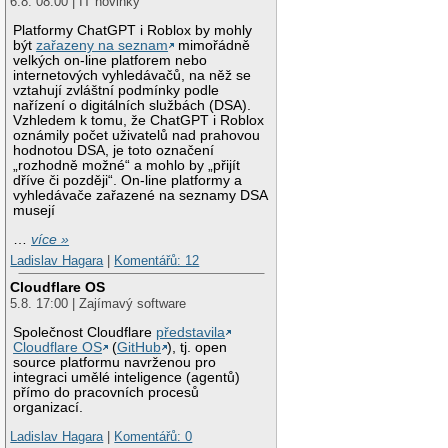
6.8. 08:00 | IT novinky
Platformy ChatGPT i Roblox by mohly
být
zařazeny na seznam
mimořádně
velkých on-line platforem nebo
internetových vyhledávačů, na něž se
vztahují zvláštní podmínky podle
nařízení o digitálních službách (DSA).
Vzhledem k tomu, že ChatGPT i Roblox
oznámily počet uživatelů nad prahovou
hodnotou DSA, je toto označení
„rozhodně možné“ a mohlo by „přijít
dříve či později“. On-line platformy a
vyhledávače zařazené na seznamy DSA
musejí
…
více »
Ladislav Hagara
|
Komentářů: 12
Cloudflare OS
5.8. 17:00 | Zajímavý software
Společnost Cloudflare
představila
Cloudflare OS
(
GitHub
), tj. open
source platformu navrženou pro
integraci umělé inteligence (agentů)
přímo do pracovních procesů
organizací.
Ladislav Hagara
|
Komentářů: 0