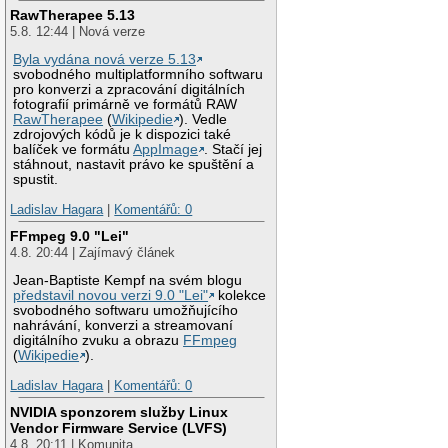
RawTherapee 5.13
5.8. 12:44 | Nová verze
Byla vydána nová verze 5.13
svobodného multiplatformního softwaru
pro konverzi a zpracování digitálních
fotografií primárně ve formátů RAW
RawTherapee
(
Wikipedie
). Vedle
zdrojových kódů je k dispozici také
balíček ve formátu
AppImage
. Stačí jej
stáhnout, nastavit právo ke spuštění a
spustit.
Ladislav Hagara
|
Komentářů: 0
FFmpeg 9.0 "Lei"
4.8. 20:44 | Zajímavý článek
Jean-Baptiste Kempf na svém blogu
představil novou verzi 9.0 "Lei"
kolekce
svobodného softwaru umožňujícího
nahrávání, konverzi a streamovaní
digitálního zvuku a obrazu
FFmpeg
(
Wikipedie
).
Ladislav Hagara
|
Komentářů: 0
NVIDIA sponzorem služby Linux
Vendor Firmware Service (LVFS)
4.8. 20:11 | Komunita