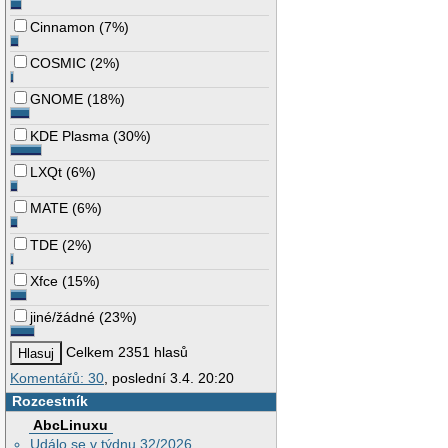
Cinnamon
(
7%
)
COSMIC
(
2%
)
GNOME
(
18%
)
KDE Plasma
(
30%
)
LXQt
(
6%
)
MATE
(
6%
)
TDE
(
2%
)
Xfce
(
15%
)
jiné/žádné
(
23%
)
Celkem 2351 hlasů
Komentářů: 30
, poslední 3.4. 20:20
Rozcestník
AbcLinuxu
Událo se v týdnu 32/2026