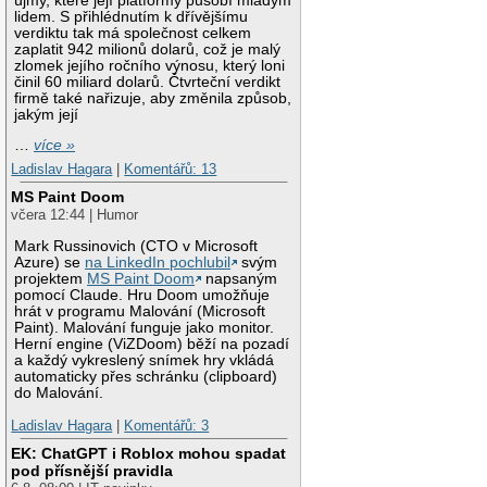
újmy, které její platformy působí mladým
lidem. S přihlédnutím k dřívějšímu
verdiktu tak má společnost celkem
zaplatit 942 milionů dolarů, což je malý
zlomek jejího ročního výnosu, který loni
činil 60 miliard dolarů. Čtvrteční verdikt
firmě také nařizuje, aby změnila způsob,
jakým její
…
více »
Ladislav Hagara
|
Komentářů: 13
MS Paint Doom
včera 12:44 | Humor
Mark Russinovich (CTO v Microsoft
Azure) se
na LinkedIn pochlubil
svým
projektem
MS Paint Doom
napsaným
pomocí Claude. Hru Doom umožňuje
hrát v programu Malování (Microsoft
Paint). Malování funguje jako monitor.
Herní engine (ViZDoom) běží na pozadí
a každý vykreslený snímek hry vkládá
automaticky přes schránku (clipboard)
do Malování.
Ladislav Hagara
|
Komentářů: 3
EK: ChatGPT i Roblox mohou spadat
pod přísnější pravidla