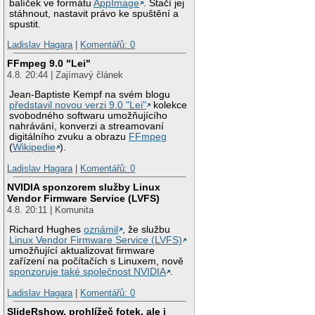
balíček ve formátu
AppImage
. Stačí jej
stáhnout, nastavit právo ke spuštění a
spustit.
Ladislav Hagara
|
Komentářů: 0
FFmpeg 9.0 "Lei"
4.8. 20:44 | Zajímavý článek
Jean-Baptiste Kempf na svém blogu
představil novou verzi 9.0 "Lei"
kolekce
svobodného softwaru umožňujícího
nahrávání, konverzi a streamovaní
digitálního zvuku a obrazu
FFmpeg
(
Wikipedie
).
Ladislav Hagara
|
Komentářů: 0
NVIDIA sponzorem služby Linux
Vendor Firmware Service (LVFS)
4.8. 20:11 | Komunita
Richard Hughes
oznámil
, že službu
Linux Vendor Firmware Service (LVFS)
umožňující aktualizovat firmware
zařízení na počítačích s Linuxem, nově
sponzoruje také společnost NVIDIA
.
Ladislav Hagara
|
Komentářů: 0
SlideRshow, prohlížeč fotek, ale i