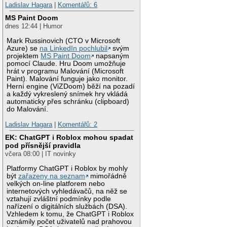
Ladislav Hagara
|
Komentářů: 6
MS Paint Doom
dnes 12:44 | Humor
Mark Russinovich (CTO v Microsoft
Azure) se
na LinkedIn pochlubil
svým
projektem
MS Paint Doom
napsaným
pomocí Claude. Hru Doom umožňuje
hrát v programu Malování (Microsoft
Paint). Malování funguje jako monitor.
Herní engine (ViZDoom) běží na pozadí
a každý vykreslený snímek hry vkládá
automaticky přes schránku (clipboard)
do Malování.
Ladislav Hagara
|
Komentářů: 2
EK: ChatGPT i Roblox mohou spadat
pod přísnější pravidla
včera 08:00 | IT novinky
Platformy ChatGPT i Roblox by mohly
být
zařazeny na seznam
mimořádně
velkých on-line platforem nebo
internetových vyhledávačů, na něž se
vztahují zvláštní podmínky podle
nařízení o digitálních službách (DSA).
Vzhledem k tomu, že ChatGPT i Roblox
oznámily počet uživatelů nad prahovou