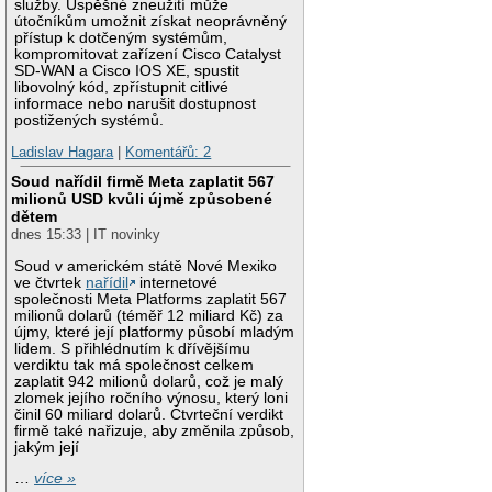
služby. Úspěšné zneužití může
útočníkům umožnit získat neoprávněný
přístup k dotčeným systémům,
kompromitovat zařízení Cisco Catalyst
SD-WAN a Cisco IOS XE, spustit
libovolný kód, zpřístupnit citlivé
informace nebo narušit dostupnost
postižených systémů.
Ladislav Hagara
|
Komentářů: 2
Soud nařídil firmě Meta zaplatit 567
milionů USD kvůli újmě způsobené
dětem
dnes 15:33 | IT novinky
Soud v americkém státě Nové Mexiko
ve čtvrtek
nařídil
internetové
společnosti Meta Platforms zaplatit 567
milionů dolarů (téměř 12 miliard Kč) za
újmy, které její platformy působí mladým
lidem. S přihlédnutím k dřívějšímu
verdiktu tak má společnost celkem
zaplatit 942 milionů dolarů, což je malý
zlomek jejího ročního výnosu, který loni
činil 60 miliard dolarů. Čtvrteční verdikt
firmě také nařizuje, aby změnila způsob,
jakým její
…
více »