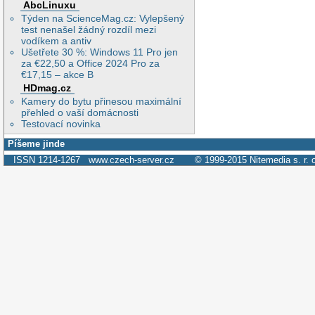
AbcLinuxu
Týden na ScienceMag.cz: Vylepšený
test nenašel žádný rozdíl mezi
vodíkem a antiv
Ušetřete 30 %: Windows 11 Pro jen
za €22,50 a Office 2024 Pro za
€17,15 – akce B
HDmag.cz
Kamery do bytu přinesou maximální
přehled o vaší domácnosti
Testovací novinka
Píšeme jinde
ISSN 1214-1267
www.czech-server.cz
© 1999-2015
Nitemedia s. r. 