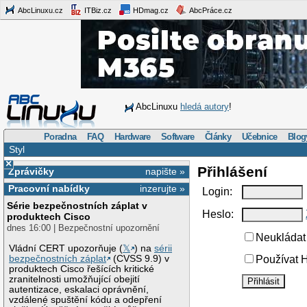
AbcLinuxu.cz
ITBiz.cz
HDmag.cz
AbcPráce.cz
AbcLinuxu
hledá autory
!
Poradna
FAQ
Hardware
Software
Články
Učebnice
Blog
Styl
×
Přihlášení
Zprávičky
napište »
Pracovní nabídky
inzerujte »
Login:
Série bezpečnostních záplat v
Heslo:
produktech Cisco
dnes 16:00 | Bezpečnostní upozornění
Neukládat 
Vládní CERT upozorňuje (
𝕏
) na
sérii
bezpečnostních záplat
(CVSS 9.9) v
Používat H
produktech Cisco řešících kritické
zranitelnosti umožňující obejití
autentizace, eskalaci oprávnění,
vzdálené spuštění kódu a odepření