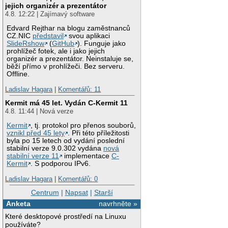
jejich organizér a prezentátor
4.8. 12:22 | Zajímavý software
Edvard Rejthar na blogu zaměstnanců
CZ.NIC
představil
svou aplikaci
SlideRshow
(
GitHub
). Funguje jako
prohlížeč fotek, ale i jako jejich
organizér a prezentátor. Neinstaluje se,
běží přímo v prohlížeči. Bez serveru.
Offline.
Ladislav Hagara
|
Komentářů: 11
Kermit má 45 let. Vydán C-Kermit 11
4.8. 11:44 | Nová verze
Kermit
, tj. protokol pro přenos souborů,
vznikl před 45 lety
. Při této příležitosti
byla po 15 letech od vydání poslední
stabilní verze 9.0.302 vydána
nová
stabilní verze 11
implementace
C-
Kermit
. S podporou IPv6.
Ladislav Hagara
|
Komentářů: 0
Centrum
|
Napsat
|
Starší
Anketa
navrhněte »
Které desktopové prostředí na Linuxu
používáte?