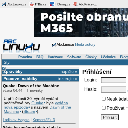
AbcLinuxu.cz
ITBiz.cz
HDmag.cz
AbcPráce.cz
AbcLinuxu
hledá autory
!
Poradna
FAQ
Hardware
Software
Články
Učebnice
Blog
Styl
×
Přihlášení
Zprávičky
napište »
Pracovní nabídky
inzerujte »
Login:
Quake: Dawn of the Machine
Heslo:
včera 04:44 | IT novinky
U příležitosti 30. výročí vydání
Neukládat 
počítačové hry
Quake
byla
vydána
nová epizoda
s názvem
Dawn of the
Používat H
Machine
(
Steam
).
Ladislav Hagara
|
Komentářů: 3
Série bezpečnostních záplat v