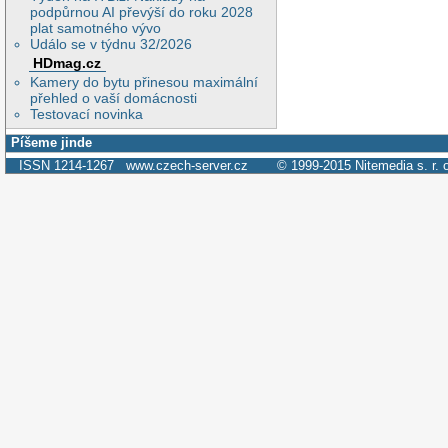
podpůrnou AI převýší do roku 2028
plat samotného vývo
Událo se v týdnu 32/2026
HDmag.cz
Kamery do bytu přinesou maximální
přehled o vaší domácnosti
Testovací novinka
Píšeme jinde
ISSN 1214-1267
www.czech-server.cz
© 1999-2015
Nitemedia s. r. 