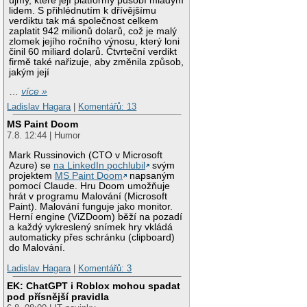
újmy, které její platformy působí mladým
lidem. S přihlédnutím k dřívějšímu
verdiktu tak má společnost celkem
zaplatit 942 milionů dolarů, což je malý
zlomek jejího ročního výnosu, který loni
činil 60 miliard dolarů. Čtvrteční verdikt
firmě také nařizuje, aby změnila způsob,
jakým její
…
více »
Ladislav Hagara
|
Komentářů: 13
MS Paint Doom
7.8. 12:44 | Humor
Mark Russinovich (CTO v Microsoft
Azure) se
na LinkedIn pochlubil
svým
projektem
MS Paint Doom
napsaným
pomocí Claude. Hru Doom umožňuje
hrát v programu Malování (Microsoft
Paint). Malování funguje jako monitor.
Herní engine (ViZDoom) běží na pozadí
a každý vykreslený snímek hry vkládá
automaticky přes schránku (clipboard)
do Malování.
Ladislav Hagara
|
Komentářů: 3
EK: ChatGPT i Roblox mohou spadat
pod přísnější pravidla