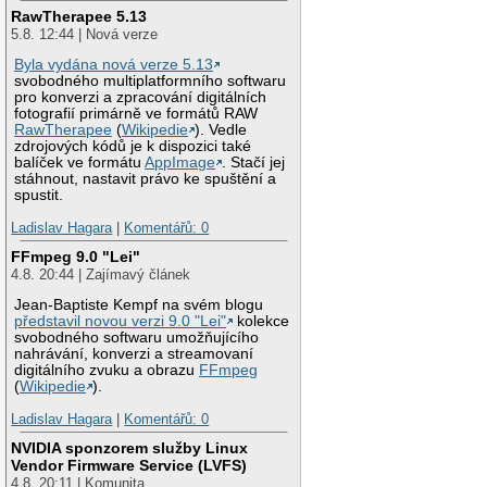
RawTherapee 5.13
5.8. 12:44 | Nová verze
Byla vydána nová verze 5.13
svobodného multiplatformního softwaru
pro konverzi a zpracování digitálních
fotografií primárně ve formátů RAW
RawTherapee
(
Wikipedie
). Vedle
zdrojových kódů je k dispozici také
balíček ve formátu
AppImage
. Stačí jej
stáhnout, nastavit právo ke spuštění a
spustit.
Ladislav Hagara
|
Komentářů: 0
FFmpeg 9.0 "Lei"
4.8. 20:44 | Zajímavý článek
Jean-Baptiste Kempf na svém blogu
představil novou verzi 9.0 "Lei"
kolekce
svobodného softwaru umožňujícího
nahrávání, konverzi a streamovaní
digitálního zvuku a obrazu
FFmpeg
(
Wikipedie
).
Ladislav Hagara
|
Komentářů: 0
NVIDIA sponzorem služby Linux
Vendor Firmware Service (LVFS)
4.8. 20:11 | Komunita