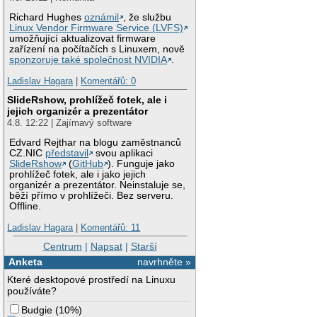
Richard Hughes
oznámil
, že službu
Linux Vendor Firmware Service (LVFS)
umožňující aktualizovat firmware
zařízení na počítačích s Linuxem, nově
sponzoruje také společnost NVIDIA
.
Ladislav Hagara
|
Komentářů: 0
SlideRshow, prohlížeč fotek, ale i
jejich organizér a prezentátor
4.8. 12:22 | Zajímavý software
Edvard Rejthar na blogu zaměstnanců
CZ.NIC
představil
svou aplikaci
SlideRshow
(
GitHub
). Funguje jako
prohlížeč fotek, ale i jako jejich
organizér a prezentátor. Neinstaluje se,
běží přímo v prohlížeči. Bez serveru.
Offline.
Ladislav Hagara
|
Komentářů: 11
Centrum
|
Napsat
|
Starší
Anketa
navrhněte »
Které desktopové prostředí na Linuxu
používáte?
Budgie
(
10%
)