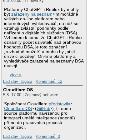
6.8. 08:00 | IT novinky
Platformy ChatGPT i Roblox by mohly
být
zařazeny na seznam
mimořádně
velkých on-line platforem nebo
internetových vyhledávačů, na něž se
vztahují zvláštní podmínky podle
nařízení o digitálních službách (DSA).
Vzhledem k tomu, že ChatGPT i Roblox
oznámily počet uživatelů nad prahovou
hodnotou DSA, je toto označení
„rozhodně možné“ a mohlo by „přijít
dříve či později“. On-line platformy a
vyhledávače zařazené na seznamy DSA
musejí
…
více »
Ladislav Hagara
|
Komentářů: 12
Cloudflare OS
5.8. 17:00 | Zajímavý software
Společnost Cloudflare
představila
Cloudflare OS
(
GitHub
), tj. open
source platformu navrženou pro
integraci umělé inteligence (agentů)
přímo do pracovních procesů
organizací.
Ladislav Hagara
|
Komentářů: 0