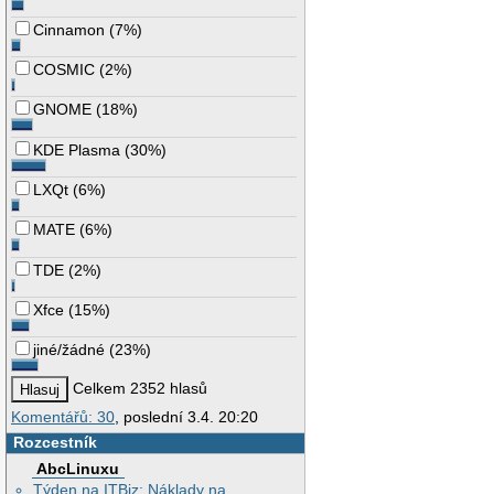
Cinnamon
(
7%
)
COSMIC
(
2%
)
GNOME
(
18%
)
KDE Plasma
(
30%
)
LXQt
(
6%
)
MATE
(
6%
)
TDE
(
2%
)
Xfce
(
15%
)
jiné/žádné
(
23%
)
Celkem 2352 hlasů
Komentářů: 30
, poslední 3.4. 20:20
Rozcestník
AbcLinuxu
Týden na ITBiz: Náklady na