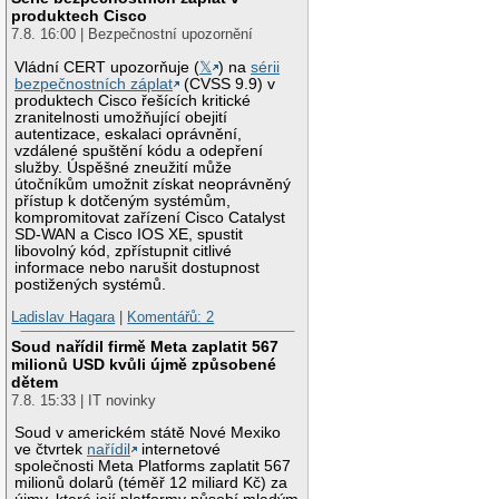
produktech Cisco
7.8. 16:00 | Bezpečnostní upozornění
Vládní CERT upozorňuje (
𝕏
) na
sérii
bezpečnostních záplat
(CVSS 9.9) v
produktech Cisco řešících kritické
zranitelnosti umožňující obejití
autentizace, eskalaci oprávnění,
vzdálené spuštění kódu a odepření
služby. Úspěšné zneužití může
útočníkům umožnit získat neoprávněný
přístup k dotčeným systémům,
kompromitovat zařízení Cisco Catalyst
SD-WAN a Cisco IOS XE, spustit
libovolný kód, zpřístupnit citlivé
informace nebo narušit dostupnost
postižených systémů.
Ladislav Hagara
|
Komentářů: 2
Soud nařídil firmě Meta zaplatit 567
milionů USD kvůli újmě způsobené
dětem
7.8. 15:33 | IT novinky
Soud v americkém státě Nové Mexiko
ve čtvrtek
nařídil
internetové
společnosti Meta Platforms zaplatit 567
milionů dolarů (téměř 12 miliard Kč) za