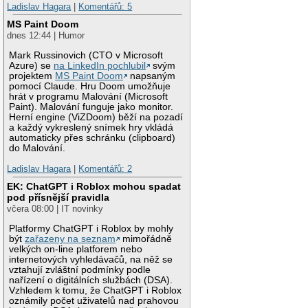
Ladislav Hagara
|
Komentářů: 5
MS Paint Doom
dnes 12:44 | Humor
Mark Russinovich (CTO v Microsoft
Azure) se
na LinkedIn pochlubil
svým
projektem
MS Paint Doom
napsaným
pomocí Claude. Hru Doom umožňuje
hrát v programu Malování (Microsoft
Paint). Malování funguje jako monitor.
Herní engine (ViZDoom) běží na pozadí
a každý vykreslený snímek hry vkládá
automaticky přes schránku (clipboard)
do Malování.
Ladislav Hagara
|
Komentářů: 2
EK: ChatGPT i Roblox mohou spadat
pod přísnější pravidla
včera 08:00 | IT novinky
Platformy ChatGPT i Roblox by mohly
být
zařazeny na seznam
mimořádně
velkých on-line platforem nebo
internetových vyhledávačů, na něž se
vztahují zvláštní podmínky podle
nařízení o digitálních službách (DSA).
Vzhledem k tomu, že ChatGPT i Roblox
oznámily počet uživatelů nad prahovou