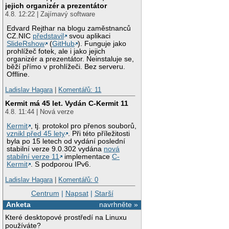
jejich organizér a prezentátor
4.8. 12:22 | Zajímavý software
Edvard Rejthar na blogu zaměstnanců
CZ.NIC
představil
svou aplikaci
SlideRshow
(
GitHub
). Funguje jako
prohlížeč fotek, ale i jako jejich
organizér a prezentátor. Neinstaluje se,
běží přímo v prohlížeči. Bez serveru.
Offline.
Ladislav Hagara
|
Komentářů: 11
Kermit má 45 let. Vydán C-Kermit 11
4.8. 11:44 | Nová verze
Kermit
, tj. protokol pro přenos souborů,
vznikl před 45 lety
. Při této příležitosti
byla po 15 letech od vydání poslední
stabilní verze 9.0.302 vydána
nová
stabilní verze 11
implementace
C-
Kermit
. S podporou IPv6.
Ladislav Hagara
|
Komentářů: 0
Centrum
|
Napsat
|
Starší
Anketa
navrhněte »
Které desktopové prostředí na Linuxu
používáte?