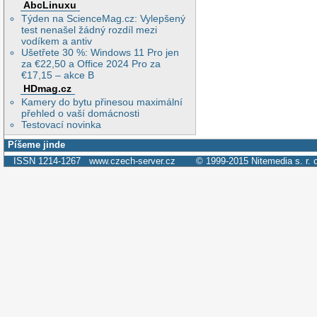
AbcLinuxu
Týden na ScienceMag.cz: Vylepšený
test nenašel žádný rozdíl mezi
vodíkem a antiv
Ušetřete 30 %: Windows 11 Pro jen
za €22,50 a Office 2024 Pro za
€17,15 – akce B
HDmag.cz
Kamery do bytu přinesou maximální
přehled o vaší domácnosti
Testovací novinka
Píšeme jinde
ISSN 1214-1267
www.czech-server.cz
© 1999-2015
Nitemedia s. r. 