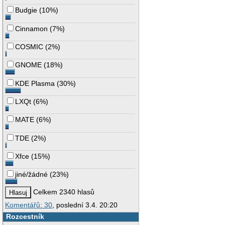
Budgie
(
10%
)
Cinnamon
(
7%
)
COSMIC
(
2%
)
GNOME
(
18%
)
KDE Plasma
(
30%
)
LXQt
(
6%
)
MATE
(
6%
)
TDE
(
2%
)
Xfce
(
15%
)
jiné/žádné
(
23%
)
Celkem 2340 hlasů
Komentářů: 30
, poslední 3.4. 20:20
Rozcestník