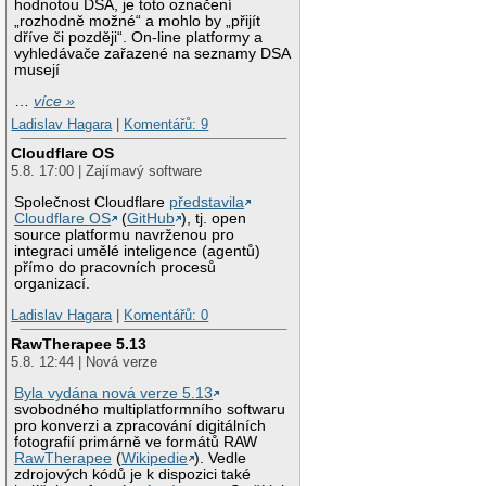
hodnotou DSA, je toto označení
„rozhodně možné“ a mohlo by „přijít
dříve či později“. On-line platformy a
vyhledávače zařazené na seznamy DSA
musejí
…
více »
Ladislav Hagara
|
Komentářů: 9
Cloudflare OS
5.8. 17:00 | Zajímavý software
Společnost Cloudflare
představila
Cloudflare OS
(
GitHub
), tj. open
source platformu navrženou pro
integraci umělé inteligence (agentů)
přímo do pracovních procesů
organizací.
Ladislav Hagara
|
Komentářů: 0
RawTherapee 5.13
5.8. 12:44 | Nová verze
Byla vydána nová verze 5.13
svobodného multiplatformního softwaru
pro konverzi a zpracování digitálních
fotografií primárně ve formátů RAW
RawTherapee
(
Wikipedie
). Vedle
zdrojových kódů je k dispozici také