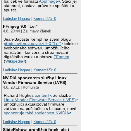
balíček ve formátu
AppImage
. Stačí jej
stáhnout, nastavit právo ke spuštění a
spustit.
Ladislav Hagara
|
Komentářů: 0
FFmpeg 9.0 "Lei"
4.8. 20:44 | Zajímavý článek
Jean-Baptiste Kempf na svém blogu
představil novou verzi 9.0 "Lei"
kolekce
svobodného softwaru umožňujícího
nahrávání, konverzi a streamovaní
digitálního zvuku a obrazu
FFmpeg
(
Wikipedie
).
Ladislav Hagara
|
Komentářů: 0
NVIDIA sponzorem služby Linux
Vendor Firmware Service (LVFS)
4.8. 20:11 | Komunita
Richard Hughes
oznámil
, že službu
Linux Vendor Firmware Service (LVFS)
umožňující aktualizovat firmware
zařízení na počítačích s Linuxem, nově
sponzoruje také společnost NVIDIA
.
Ladislav Hagara
|
Komentářů: 0
SlideRshow, prohlížeč fotek, ale i