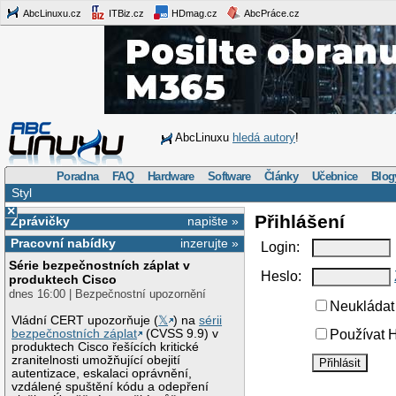
AbcLinuxu.cz
ITBiz.cz
HDmag.cz
AbcPráce.cz
AbcLinuxu
hledá autory
!
Poradna
FAQ
Hardware
Software
Články
Učebnice
Blog
Styl
×
Přihlášení
Zprávičky
napište »
Pracovní nabídky
inzerujte »
Login:
Série bezpečnostních záplat v
Heslo:
produktech Cisco
dnes 16:00 | Bezpečnostní upozornění
Neukládat 
Vládní CERT upozorňuje (
𝕏
) na
sérii
bezpečnostních záplat
(CVSS 9.9) v
Používat H
produktech Cisco řešících kritické
zranitelnosti umožňující obejití
autentizace, eskalaci oprávnění,
vzdálené spuštění kódu a odepření