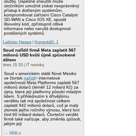
služby. Úspěšné zneužití může
útočníkům umožnit získat neoprávněný
přístup k dotčeným systémům,
kompromitovat zařízení Cisco Catalyst
SD-WAN a Cisco IOS XE, spustit
libovolný kód, zpřístupnit citlivé
informace nebo narušit dostupnost
postižených systémů.
Ladislav Hagara
|
Komentářů: 1
Soud nařídil firmě Meta zaplatit 567
milionů USD kvůli újmě způsobené
dětem
dnes 15:33 | IT novinky
Soud v americkém státě Nové Mexiko
ve čtvrtek
nařídil
internetové
společnosti Meta Platforms zaplatit 567
milionů dolarů (téměř 12 miliard Kč) za
újmy, které její platformy působí mladým
lidem. S přihlédnutím k dřívějšímu
verdiktu tak má společnost celkem
zaplatit 942 milionů dolarů, což je malý
zlomek jejího ročního výnosu, který loni
činil 60 miliard dolarů. Čtvrteční verdikt
firmě také nařizuje, aby změnila způsob,
jakým její
…
více »