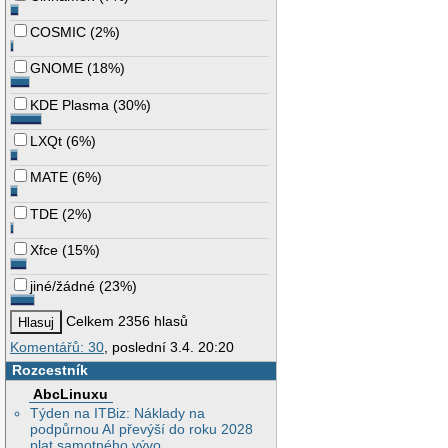
COSMIC
(
2%
)
GNOME
(
18%
)
KDE Plasma
(
30%
)
LXQt
(
6%
)
MATE
(
6%
)
TDE
(
2%
)
Xfce
(
15%
)
jiné/žádné
(
23%
)
Celkem 2356 hlasů
Komentářů: 30
, poslední 3.4. 20:20
Rozcestník
AbcLinuxu
Týden na ITBiz: Náklady na
podpůrnou AI převýší do roku 2028
plat samotného vývo