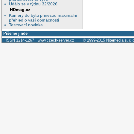
Událo se v týdnu 32/2026
HDmag.cz
Kamery do bytu přinesou maximální
přehled o vaší domácnosti
Testovací novinka
Píšeme jinde
ISSN 1214-1267
www.czech-server.cz
© 1999-2015
Nitemedia s. r. 