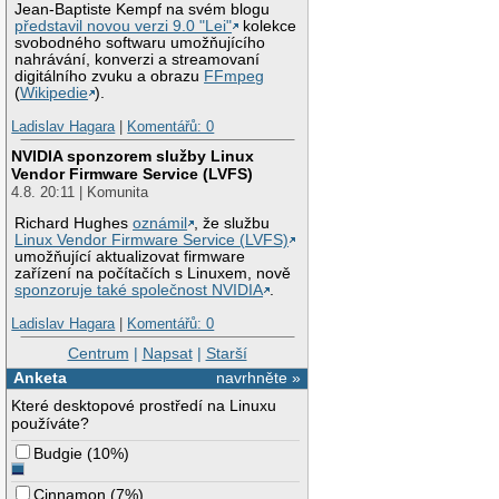
Jean-Baptiste Kempf na svém blogu
představil novou verzi 9.0 "Lei"
kolekce
svobodného softwaru umožňujícího
nahrávání, konverzi a streamovaní
digitálního zvuku a obrazu
FFmpeg
(
Wikipedie
).
Ladislav Hagara
|
Komentářů: 0
NVIDIA sponzorem služby Linux
Vendor Firmware Service (LVFS)
4.8. 20:11 | Komunita
Richard Hughes
oznámil
, že službu
Linux Vendor Firmware Service (LVFS)
umožňující aktualizovat firmware
zařízení na počítačích s Linuxem, nově
sponzoruje také společnost NVIDIA
.
Ladislav Hagara
|
Komentářů: 0
Centrum
|
Napsat
|
Starší
Anketa
navrhněte »
Které desktopové prostředí na Linuxu
používáte?
Budgie
(
10%
)
Cinnamon
(
7%
)