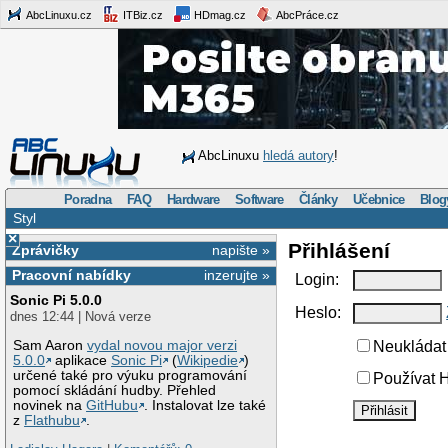
AbcLinuxu.cz
ITBiz.cz
HDmag.cz
AbcPráce.cz
AbcLinuxu
hledá autory
!
Poradna
FAQ
Hardware
Software
Články
Učebnice
Blog
Styl
×
Přihlášení
Zprávičky
napište »
Pracovní nabídky
inzerujte »
Login:
Sonic Pi 5.0.0
Heslo:
dnes 12:44 | Nová verze
Sam Aaron
vydal novou major verzi
Neukládat 
5.0.0
aplikace
Sonic Pi
(
Wikipedie
)
určené také pro výuku programování
Používat H
pomocí skládání hudby. Přehled
novinek na
GitHubu
. Instalovat lze také
z
Flathubu
.