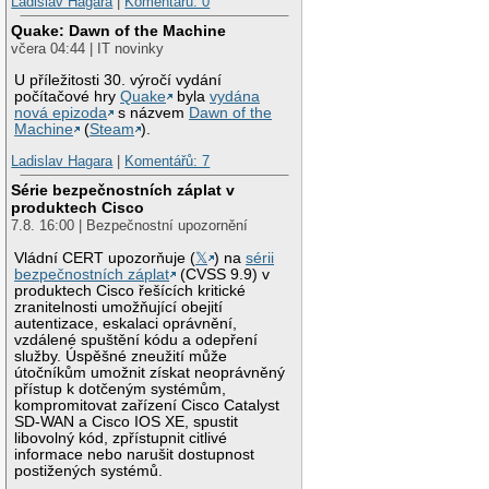
Ladislav Hagara
|
Komentářů: 0
Quake: Dawn of the Machine
včera 04:44 | IT novinky
U příležitosti 30. výročí vydání
počítačové hry
Quake
byla
vydána
nová epizoda
s názvem
Dawn of the
Machine
(
Steam
).
Ladislav Hagara
|
Komentářů: 7
Série bezpečnostních záplat v
produktech Cisco
7.8. 16:00 | Bezpečnostní upozornění
Vládní CERT upozorňuje (
𝕏
) na
sérii
bezpečnostních záplat
(CVSS 9.9) v
produktech Cisco řešících kritické
zranitelnosti umožňující obejití
autentizace, eskalaci oprávnění,
vzdálené spuštění kódu a odepření
služby. Úspěšné zneužití může
útočníkům umožnit získat neoprávněný
přístup k dotčeným systémům,
kompromitovat zařízení Cisco Catalyst
SD-WAN a Cisco IOS XE, spustit
libovolný kód, zpřístupnit citlivé
informace nebo narušit dostupnost
postižených systémů.