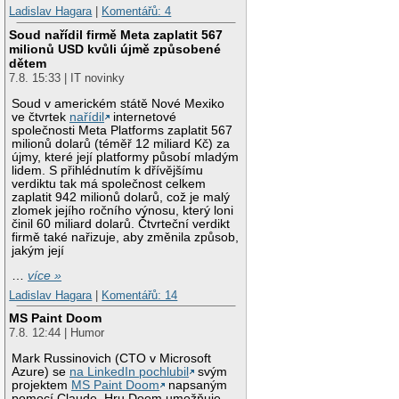
Ladislav Hagara
|
Komentářů: 4
Soud nařídil firmě Meta zaplatit 567
milionů USD kvůli újmě způsobené
dětem
7.8. 15:33 | IT novinky
Soud v americkém státě Nové Mexiko
ve čtvrtek
nařídil
internetové
společnosti Meta Platforms zaplatit 567
milionů dolarů (téměř 12 miliard Kč) za
újmy, které její platformy působí mladým
lidem. S přihlédnutím k dřívějšímu
verdiktu tak má společnost celkem
zaplatit 942 milionů dolarů, což je malý
zlomek jejího ročního výnosu, který loni
činil 60 miliard dolarů. Čtvrteční verdikt
firmě také nařizuje, aby změnila způsob,
jakým její
…
více »
Ladislav Hagara
|
Komentářů: 14
MS Paint Doom
7.8. 12:44 | Humor
Mark Russinovich (CTO v Microsoft
Azure) se
na LinkedIn pochlubil
svým
projektem
MS Paint Doom
napsaným
pomocí Claude. Hru Doom umožňuje