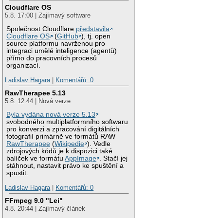
Cloudflare OS
5.8. 17:00 | Zajímavý software
Společnost Cloudflare
představila
Cloudflare OS
(
GitHub
), tj. open
source platformu navrženou pro
integraci umělé inteligence (agentů)
přímo do pracovních procesů
organizací.
Ladislav Hagara
|
Komentářů: 0
RawTherapee 5.13
5.8. 12:44 | Nová verze
Byla vydána nová verze 5.13
svobodného multiplatformního softwaru
pro konverzi a zpracování digitálních
fotografií primárně ve formátů RAW
RawTherapee
(
Wikipedie
). Vedle
zdrojových kódů je k dispozici také
balíček ve formátu
AppImage
. Stačí jej
stáhnout, nastavit právo ke spuštění a
spustit.
Ladislav Hagara
|
Komentářů: 0
FFmpeg 9.0 "Lei"
4.8. 20:44 | Zajímavý článek