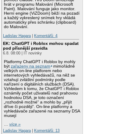
hrát v programu Malování (Microsoft
Paint). Malování funguje jako monitor.
Herní engine (ViZDoom) běží na pozadí
a každý vykreslený snímek hry vkládá
automaticky přes schránku (clipboard)
do Malování.
Ladislav Hagara
|
Komentářů: 4
EK: ChatGPT i Roblox mohou spadat
pod přísnější pravidla
6.8. 08:00 | IT novinky
Platformy ChatGPT i Roblox by mohly
být
zařazeny na seznam
mimořádně
velkých on-line platforem nebo
internetových vyhledávačů, na něž se
vztahují zvláštní podmínky podle
nařízení o digitálních službách (DSA).
Vzhledem k tomu, že ChatGPT i Roblox
oznámily počet uživatelů nad prahovou
hodnotou DSA, je toto označení
„rozhodně možné“ a mohlo by „přijít
dříve či později“. On-line platformy a
vyhledávače zařazené na seznamy DSA
musejí
…
více »
Ladislav Hagara
|
Komentářů: 13