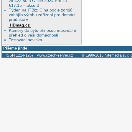
za €22,50 a Office 2024 Pro za
€17,15 – akce B
Týden na ITBiz: Čína podle zdrojů
zahájila výrobu zařízení pro domácí
produkci v
HDmag.cz
Kamery do bytu přinesou maximální
přehled o vaší domácnosti
Testovací novinka
Píšeme jinde
ISSN 1214-1267
www.czech-server.cz
© 1999-2015
Nitemedia s. r. 