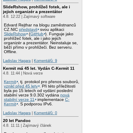
SlideRshow, prohlížeč fotek, ale i
jejich organizér a prezentátor
4.8. 12:22 | Zajímavý software
Edvard Rejthar na blogu zaměstnanců
CZ.NIC
představil
svou aplikaci
SlideRshow
(
GitHub
). Funguje jako
prohlížeč fotek, ale i jako jejich
organizér a prezentátor. Neinstaluje se,
běží přímo v prohlížeči. Bez serveru.
Offline.
Ladislav Hagara
|
Komentářů: 9
Kermit má 45 let. Vydán C-Kermit 11
4.8. 11:44 | Nová verze
Kermit
, tj. protokol pro přenos souborů,
vznikl před 45 lety
. Při této příležitosti
byla po 15 letech od vydání poslední
stabilní verze 9.0.302 vydána
nová
stabilní verze 11
implementace
C-
Kermit
. S podporou IPv6.
Ladislav Hagara
|
Komentářů: 0
20 let Pandoc
4.8. 11:11 | Zajímavý článek