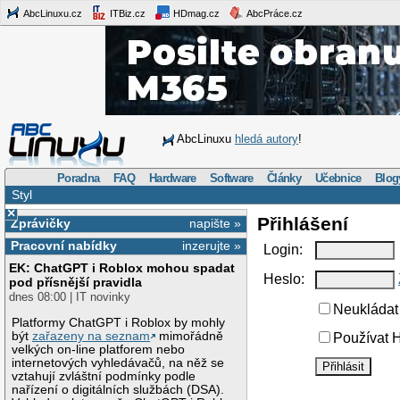
AbcLinuxu.cz
ITBiz.cz
HDmag.cz
AbcPráce.cz
AbcLinuxu
hledá autory
!
Poradna
FAQ
Hardware
Software
Články
Učebnice
Blog
Styl
×
Přihlášení
Zprávičky
napište »
Pracovní nabídky
inzerujte »
Login:
EK: ChatGPT i Roblox mohou spadat
Heslo:
pod přísnější pravidla
dnes 08:00 | IT novinky
Neukládat 
Platformy ChatGPT i Roblox by mohly
být
zařazeny na seznam
mimořádně
Používat H
velkých on-line platforem nebo
internetových vyhledávačů, na něž se
vztahují zvláštní podmínky podle
nařízení o digitálních službách (DSA).