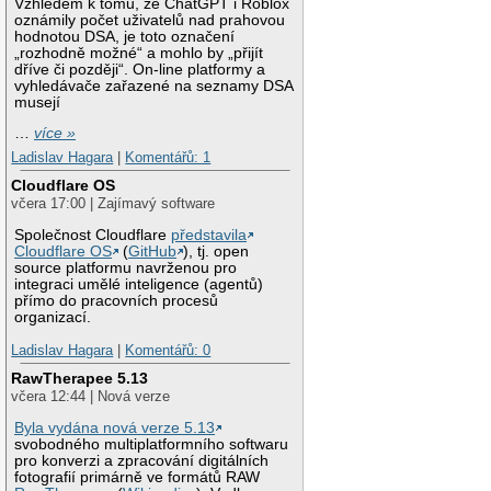
Vzhledem k tomu, že ChatGPT i Roblox
oznámily počet uživatelů nad prahovou
hodnotou DSA, je toto označení
„rozhodně možné“ a mohlo by „přijít
dříve či později“. On-line platformy a
vyhledávače zařazené na seznamy DSA
musejí
…
více »
Ladislav Hagara
|
Komentářů: 1
Cloudflare OS
včera 17:00 | Zajímavý software
Společnost Cloudflare
představila
Cloudflare OS
(
GitHub
), tj. open
source platformu navrženou pro
integraci umělé inteligence (agentů)
přímo do pracovních procesů
organizací.
Ladislav Hagara
|
Komentářů: 0
RawTherapee 5.13
včera 12:44 | Nová verze
Byla vydána nová verze 5.13
svobodného multiplatformního softwaru
pro konverzi a zpracování digitálních
fotografií primárně ve formátů RAW