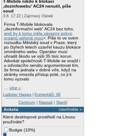
T-Mobile nikdo k blokaci
‚dezinfowebu‘ AC24 nenutil, píše
soud
3.8. 17:22 | Zajímavý článek
Firma T-Mobile blokovala
„dezinformační web“ AC24 bez toho,
aniž by k tomu měla závazný pokyn
orgánů veřejné moci
. Píše to ve svém
rozsudku Městský soud v Praze, který
po čtyřech letech uzavřel kauzu blokace
zmíněného webu. Operátor musí
uhradit škodu ve výši 35 tisíc korun.
Advokát společnosti T-Mobile se snažil i
u odvolacího senátu argumentovat tím,
že firma jednala v dobré víře, když na
stránky omezila přístup poté, co ji k
tomu vyzvalo
…
více »
Ladislav Hagara
|
Komentářů: 68
Centrum
|
Napsat
|
Starší
Anketa
navrhněte »
Které desktopové prostředí na Linuxu
používáte?
Budgie
(
10%
)