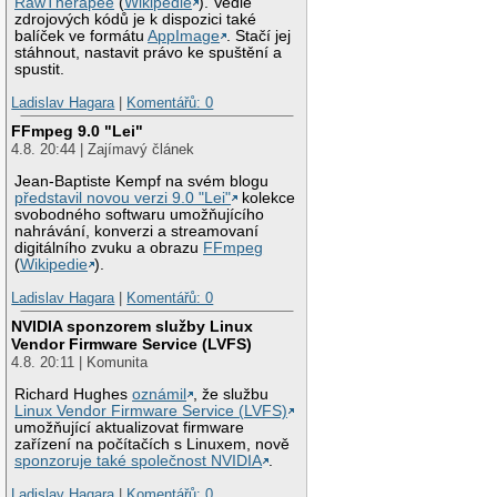
RawTherapee
(
Wikipedie
). Vedle
zdrojových kódů je k dispozici také
balíček ve formátu
AppImage
. Stačí jej
stáhnout, nastavit právo ke spuštění a
spustit.
Ladislav Hagara
|
Komentářů: 0
FFmpeg 9.0 "Lei"
4.8. 20:44 | Zajímavý článek
Jean-Baptiste Kempf na svém blogu
představil novou verzi 9.0 "Lei"
kolekce
svobodného softwaru umožňujícího
nahrávání, konverzi a streamovaní
digitálního zvuku a obrazu
FFmpeg
(
Wikipedie
).
Ladislav Hagara
|
Komentářů: 0
NVIDIA sponzorem služby Linux
Vendor Firmware Service (LVFS)
4.8. 20:11 | Komunita
Richard Hughes
oznámil
, že službu
Linux Vendor Firmware Service (LVFS)
umožňující aktualizovat firmware
zařízení na počítačích s Linuxem, nově
sponzoruje také společnost NVIDIA
.
Ladislav Hagara
|
Komentářů: 0