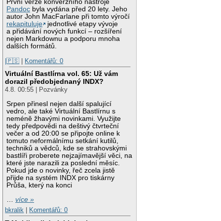
První verze konverzního nástroje
Pandoc
byla vydána před 20 lety. Jeho
autor John MacFarlane při tomto výročí
rekapituluje
jednotlivé etapy vývoje
a přidávání nových funkcí – rozšíření
nejen Markdownu a podporu mnoha
dalších formátů.
|🇵🇸
|
Komentářů: 0
Virtuální Bastlírna vol. 65: Už vám
dorazil předobjednaný INDX?
4.8. 00:55 | Pozvánky
Srpen přinesl nejen další spalující
vedro, ale také Virtuální Bastlírnu s
neméně žhavými novinkami. Využijte
tedy předpovědi na deštivý čtvrteční
večer a od 20:00 se připojte online k
tomuto neformálnímu setkání kutilů,
techniků a vědců, kde se strahovskými
bastlíři proberete nejzajímavější věci, na
které jste narazili za poslední měsíc.
Pokud jde o novinky, řeč zcela jistě
přijde na systém INDX pro tiskárny
Průša, který na konci
…
více »
bkralik
|
Komentářů: 0