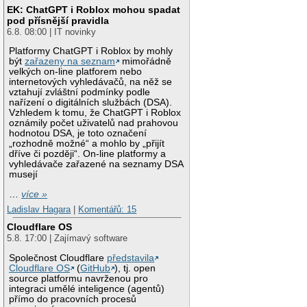
EK: ChatGPT i Roblox mohou spadat
pod přísnější pravidla
6.8. 08:00 | IT novinky
Platformy ChatGPT i Roblox by mohly
být
zařazeny na seznam
mimořádně
velkých on-line platforem nebo
internetových vyhledávačů, na něž se
vztahují zvláštní podmínky podle
nařízení o digitálních službách (DSA).
Vzhledem k tomu, že ChatGPT i Roblox
oznámily počet uživatelů nad prahovou
hodnotou DSA, je toto označení
„rozhodně možné“ a mohlo by „přijít
dříve či později“. On-line platformy a
vyhledávače zařazené na seznamy DSA
musejí
…
více »
Ladislav Hagara
|
Komentářů: 15
Cloudflare OS
5.8. 17:00 | Zajímavý software
Společnost Cloudflare
představila
Cloudflare OS
(
GitHub
), tj. open
source platformu navrženou pro
integraci umělé inteligence (agentů)
přímo do pracovních procesů