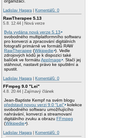
organizací.
Ladislav Hagara
|
Komentářů: 0
RawTherapee 5.13
5.8. 12:44 | Nová verze
Byla vydána nová verze 5.13
svobodného multiplatformního softwaru
pro konverzi a zpracování digitálních
fotografií primárně ve formátů RAW
RawTherapee
(
Wikipedie
). Vedle
zdrojových kódů je k dispozici také
balíček ve formátu
AppImage
. Stačí jej
stáhnout, nastavit právo ke spuštění a
spustit.
Ladislav Hagara
|
Komentářů: 0
FFmpeg 9.0 "Lei"
4.8. 20:44 | Zajímavý článek
Jean-Baptiste Kempf na svém blogu
představil novou verzi 9.0 "Lei"
kolekce
svobodného softwaru umožňujícího
nahrávání, konverzi a streamovaní
digitálního zvuku a obrazu
FFmpeg
(
Wikipedie
).
Ladislav Hagara
|
Komentářů: 0