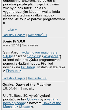
odbouchne Enterem. Ale pokud si
pořádně projde plán, vyjedná v něm
změny a pak totéž udělá i s
vygenerovaným kódem, kvalita kódu
stoupne a technický dluh naopak
klesne. Je to jako párové programování
s
…
více »
Ladislav Hagara
|
Komentářů: 1
Sonic Pi 5.0.0
včera 12:44 | Nová verze
Sam Aaron
vydal novou major verzi
5.0.0
aplikace
Sonic Pi
(
Wikipedie
)
určené také pro výuku programování
pomocí skládání hudby. Přehled
novinek na
GitHubu
. Instalovat lze také
z
Flathubu
.
Ladislav Hagara
|
Komentářů: 0
Quake: Dawn of the Machine
8.8. 04:44 | IT novinky
U příležitosti 30. výročí vydání
počítačové hry
Quake
byla
vydána
nová epizoda
s názvem
Dawn of the
Machine
(
Steam
).