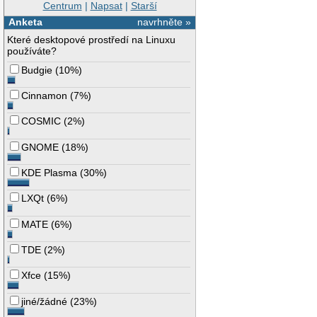
Centrum
|
Napsat
|
Starší
Anketa
navrhněte »
Které desktopové prostředí na Linuxu
používáte?
Budgie
(
10%
)
Cinnamon
(
7%
)
COSMIC
(
2%
)
GNOME
(
18%
)
KDE Plasma
(
30%
)
LXQt
(
6%
)
MATE
(
6%
)
TDE
(
2%
)
Xfce
(
15%
)
jiné/žádné
(
23%
)