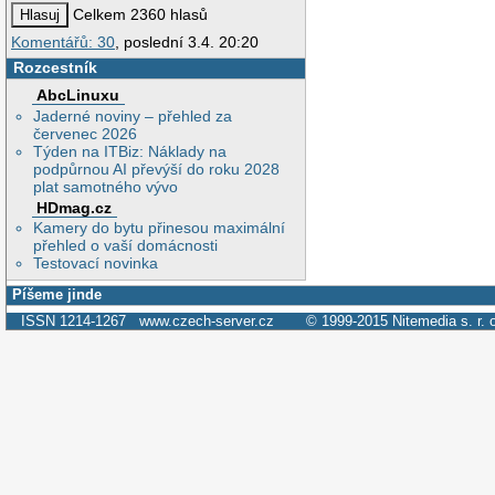
Celkem 2360 hlasů
Komentářů: 30
, poslední 3.4. 20:20
Rozcestník
AbcLinuxu
Jaderné noviny – přehled za
červenec 2026
Týden na ITBiz: Náklady na
podpůrnou AI převýší do roku 2028
plat samotného vývo
HDmag.cz
Kamery do bytu přinesou maximální
přehled o vaší domácnosti
Testovací novinka
Píšeme jinde
ISSN 1214-1267
www.czech-server.cz
© 1999-2015
Nitemedia s. r. 