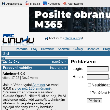
AbcLinuxu.cz
ITBiz.cz
HDmag.cz
AbcPráce.cz
AbcLinuxu
hledá autory
!
Poradna
FAQ
Hardware
Software
Články
Učebnice
Blog
Styl
×
Přihlášení
Zprávičky
napište »
Pracovní nabídky
inzerujte »
Login:
Adminer 6.0.0
Heslo:
včera 17:22 | Nová verze
Jakub Vrána vydal
Adminer
ve verzi
Neukládat 
6.0.0 s
více než 130 změnami
:
"Většina změn vznikla s asistencí
Používat H
Claude Opus 5. Někteří lidi se bojí, že AI
asistence může kód zamořit technickým
dluhem. To je jistě pravda, pokud
vývojář všechny změny bezduše