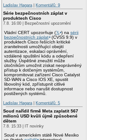
Ladislav Hagara
|
Komentářů: 9
Série bezpečnostních záplat v
produktech Cisco
7.8. 16:00 | Bezpečnostní upozornění
Vládní CERT upozorňuje (
𝕏
) na
sérii
bezpečnostních záplat
(CVSS 9.9) v
produktech Cisco řešících kritické
zranitelnosti umožňující obejití
autentizace, eskalaci oprávnění,
vzdálené spuštění kódu a odepření
služby. Úspěšné zneužití může
útočníkům umožnit získat neoprávněný
přístup k dotčeným systémům,
kompromitovat zařízení Cisco Catalyst
SD-WAN a Cisco IOS XE, spustit
libovolný kód, zpřístupnit citlivé
informace nebo narušit dostupnost
postižených systémů.
Ladislav Hagara
|
Komentářů: 5
Soud nařídil firmě Meta zaplatit 567
milionů USD kvůli újmě způsobené
dětem
7.8. 15:33 | IT novinky
Soud v americkém státě Nové Mexiko
ve čtvrtek
nařídil
internetové