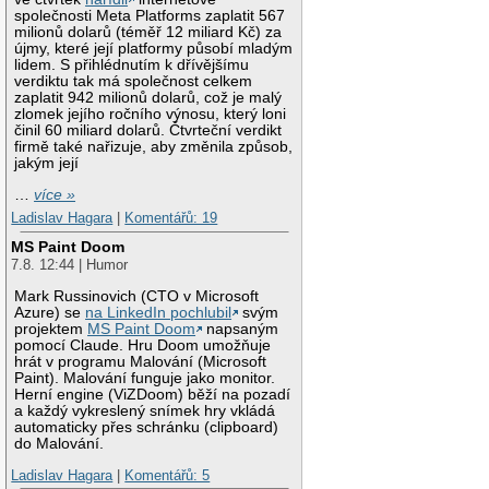
společnosti Meta Platforms zaplatit 567
milionů dolarů (téměř 12 miliard Kč) za
újmy, které její platformy působí mladým
lidem. S přihlédnutím k dřívějšímu
verdiktu tak má společnost celkem
zaplatit 942 milionů dolarů, což je malý
zlomek jejího ročního výnosu, který loni
činil 60 miliard dolarů. Čtvrteční verdikt
firmě také nařizuje, aby změnila způsob,
jakým její
…
více »
Ladislav Hagara
|
Komentářů: 19
MS Paint Doom
7.8. 12:44 | Humor
Mark Russinovich (CTO v Microsoft
Azure) se
na LinkedIn pochlubil
svým
projektem
MS Paint Doom
napsaným
pomocí Claude. Hru Doom umožňuje
hrát v programu Malování (Microsoft
Paint). Malování funguje jako monitor.
Herní engine (ViZDoom) běží na pozadí
a každý vykreslený snímek hry vkládá
automaticky přes schránku (clipboard)
do Malování.
Ladislav Hagara
|
Komentářů: 5