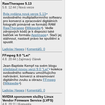
RawTherapee 5.13
5.8. 12:44 | Nová verze
Byla vydána nová verze 5.13
svobodného multiplatformního softwaru
pro konverzi a zpracování digitálních
fotografií primárně ve formátů RAW
RawTherapee
(
Wikipedie
). Vedle
zdrojových kódů je k dispozici také
balíček ve formátu
AppImage
. Stačí jej
stáhnout, nastavit právo ke spuštění a
spustit.
Ladislav Hagara
|
Komentářů: 0
FFmpeg 9.0 "Lei"
4.8. 20:44 | Zajímavý článek
Jean-Baptiste Kempf na svém blogu
představil novou verzi 9.0 "Lei"
kolekce
svobodného softwaru umožňujícího
nahrávání, konverzi a streamovaní
digitálního zvuku a obrazu
FFmpeg
(
Wikipedie
).
Ladislav Hagara
|
Komentářů: 0
NVIDIA sponzorem služby Linux
Vendor Firmware Service (LVFS)
4.8. 20:11 | Komunita