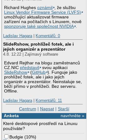
Richard Hughes
oznámil
, že službu
Linux Vendor Firmware Service (LVFS)
umožňující aktualizovat firmware
zařízení na počítačích s Linuxem, nově
sponzoruje také společnost NVIDIA
.
Ladislav Hagara
|
Komentářů: 0
SlideRshow, prohlížeč fotek, ale i
jejich organizér a prezentátor
4.8. 12:22 | Zajímavý software
Edvard Rejthar na blogu zaměstnanců
CZ.NIC
představil
svou aplikaci
SlideRshow
(
GitHub
). Funguje jako
prohlížeč fotek, ale i jako jejich
organizér a prezentátor. Neinstaluje se,
běží přímo v prohlížeči. Bez serveru.
Offline.
Ladislav Hagara
|
Komentářů: 11
Centrum
|
Napsat
|
Starší
Anketa
navrhněte »
Které desktopové prostředí na Linuxu
používáte?
Budgie
(
10%
)