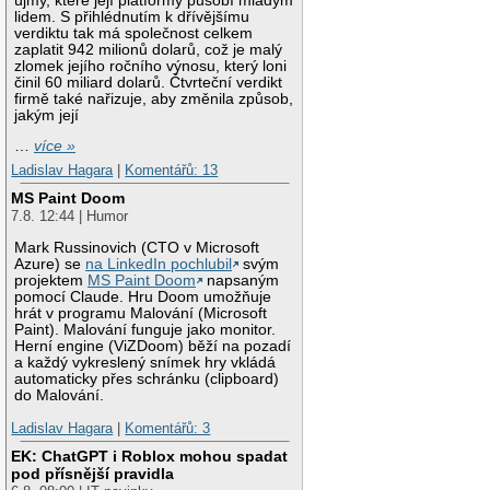
újmy, které její platformy působí mladým
lidem. S přihlédnutím k dřívějšímu
verdiktu tak má společnost celkem
zaplatit 942 milionů dolarů, což je malý
zlomek jejího ročního výnosu, který loni
činil 60 miliard dolarů. Čtvrteční verdikt
firmě také nařizuje, aby změnila způsob,
jakým její
…
více »
Ladislav Hagara
|
Komentářů: 13
MS Paint Doom
7.8. 12:44 | Humor
Mark Russinovich (CTO v Microsoft
Azure) se
na LinkedIn pochlubil
svým
projektem
MS Paint Doom
napsaným
pomocí Claude. Hru Doom umožňuje
hrát v programu Malování (Microsoft
Paint). Malování funguje jako monitor.
Herní engine (ViZDoom) běží na pozadí
a každý vykreslený snímek hry vkládá
automaticky přes schránku (clipboard)
do Malování.
Ladislav Hagara
|
Komentářů: 3
EK: ChatGPT i Roblox mohou spadat
pod přísnější pravidla