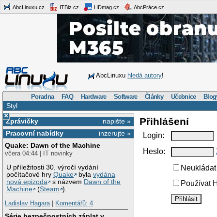
AbcLinuxu.cz
ITBiz.cz
HDmag.cz
AbcPráce.cz
AbcLinuxu
hledá autory
!
Poradna
FAQ
Hardware
Software
Články
Učebnice
Blog
Styl
×
Přihlášení
Zprávičky
napište »
Pracovní nabídky
inzerujte »
Login:
Quake: Dawn of the Machine
Heslo:
včera 04:44 | IT novinky
U příležitosti 30. výročí vydání
Neukládat 
počítačové hry
Quake
byla
vydána
nová epizoda
s názvem
Dawn of the
Používat H
Machine
(
Steam
).
Ladislav Hagara
|
Komentářů: 4
Série bezpečnostních záplat v