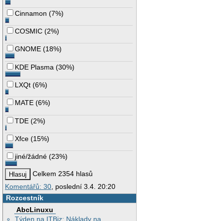
Cinnamon
(
7%
)
COSMIC
(
2%
)
GNOME
(
18%
)
KDE Plasma
(
30%
)
LXQt
(
6%
)
MATE
(
6%
)
TDE
(
2%
)
Xfce
(
15%
)
jiné/žádné
(
23%
)
Celkem 2354 hlasů
Komentářů: 30
, poslední 3.4. 20:20
Rozcestník
AbcLinuxu
Týden na ITBiz: Náklady na