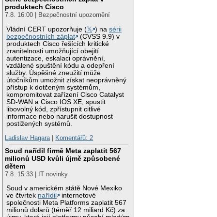
produktech Cisco
7.8. 16:00 | Bezpečnostní upozornění
Vládní CERT upozorňuje (
𝕏
) na
sérii
bezpečnostních záplat
(CVSS 9.9) v
produktech Cisco řešících kritické
zranitelnosti umožňující obejití
autentizace, eskalaci oprávnění,
vzdálené spuštění kódu a odepření
služby. Úspěšné zneužití může
útočníkům umožnit získat neoprávněný
přístup k dotčeným systémům,
kompromitovat zařízení Cisco Catalyst
SD-WAN a Cisco IOS XE, spustit
libovolný kód, zpřístupnit citlivé
informace nebo narušit dostupnost
postižených systémů.
Ladislav Hagara
|
Komentářů: 2
Soud nařídil firmě Meta zaplatit 567
milionů USD kvůli újmě způsobené
dětem
7.8. 15:33 | IT novinky
Soud v americkém státě Nové Mexiko
ve čtvrtek
nařídil
internetové
společnosti Meta Platforms zaplatit 567
milionů dolarů (téměř 12 miliard Kč) za