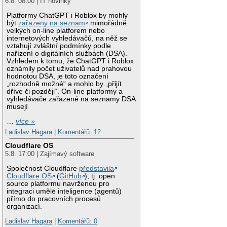
6.8. 08:00 | IT novinky
Platformy ChatGPT i Roblox by mohly
být
zařazeny na seznam
mimořádně
velkých on-line platforem nebo
internetových vyhledávačů, na něž se
vztahují zvláštní podmínky podle
nařízení o digitálních službách (DSA).
Vzhledem k tomu, že ChatGPT i Roblox
oznámily počet uživatelů nad prahovou
hodnotou DSA, je toto označení
„rozhodně možné“ a mohlo by „přijít
dříve či později“. On-line platformy a
vyhledávače zařazené na seznamy DSA
musejí
…
více »
Ladislav Hagara
|
Komentářů: 12
Cloudflare OS
5.8. 17:00 | Zajímavý software
Společnost Cloudflare
představila
Cloudflare OS
(
GitHub
), tj. open
source platformu navrženou pro
integraci umělé inteligence (agentů)
přímo do pracovních procesů
organizací.
Ladislav Hagara
|
Komentářů: 0