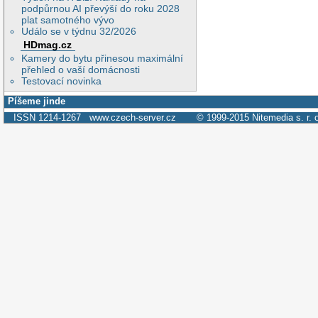
podpůrnou AI převýší do roku 2028
plat samotného vývo
Událo se v týdnu 32/2026
HDmag.cz
Kamery do bytu přinesou maximální
přehled o vaší domácnosti
Testovací novinka
Píšeme jinde
ISSN 1214-1267
www.czech-server.cz
© 1999-2015
Nitemedia s. r. 