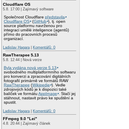
Cloudflare OS
5.8. 17:00 | Zajímavý software
Společnost Cloudflare
představila
Cloudflare OS
(
GitHub
), tj. open
source platformu navrženou pro
integraci umělé inteligence (agentů)
přímo do pracovních procesů
organizací.
Ladislav Hagara
|
Komentářů: 0
RawTherapee 5.13
5.8. 12:44 | Nová verze
Byla vydána nová verze 5.13
svobodného multiplatformního softwaru
pro konverzi a zpracování digitálních
fotografií primárně ve formátů RAW
RawTherapee
(
Wikipedie
). Vedle
zdrojových kódů je k dispozici také
balíček ve formátu
AppImage
. Stačí jej
stáhnout, nastavit právo ke spuštění a
spustit.
Ladislav Hagara
|
Komentářů: 0
FFmpeg 9.0 "Lei"
4.8. 20:44 | Zajímavý článek