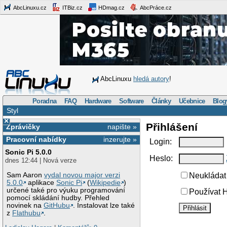
AbcLinuxu.cz
ITBiz.cz
HDmag.cz
AbcPráce.cz
AbcLinuxu
hledá autory
!
Poradna
FAQ
Hardware
Software
Články
Učebnice
Blog
Styl
×
Přihlášení
Zprávičky
napište »
Pracovní nabídky
inzerujte »
Login:
Sonic Pi 5.0.0
Heslo:
dnes 12:44 | Nová verze
Sam Aaron
vydal novou major verzi
Neukládat 
5.0.0
aplikace
Sonic Pi
(
Wikipedie
)
určené také pro výuku programování
Používat H
pomocí skládání hudby. Přehled
novinek na
GitHubu
. Instalovat lze také
z
Flathubu
.