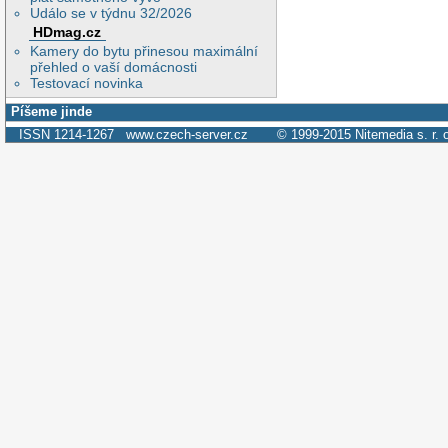
Událo se v týdnu 32/2026
HDmag.cz
Kamery do bytu přinesou maximální
přehled o vaší domácnosti
Testovací novinka
Píšeme jinde
ISSN 1214-1267
www.czech-server.cz
© 1999-2015
Nitemedia s. r. 