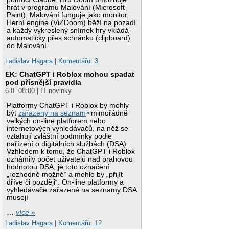
hrát v programu Malování (Microsoft
Paint). Malování funguje jako monitor.
Herní engine (ViZDoom) běží na pozadí
a každý vykreslený snímek hry vkládá
automaticky přes schránku (clipboard)
do Malování.
Ladislav Hagara
|
Komentářů: 3
EK: ChatGPT i Roblox mohou spadat
pod přísnější pravidla
6.8. 08:00 | IT novinky
Platformy ChatGPT i Roblox by mohly
být
zařazeny na seznam
mimořádně
velkých on-line platforem nebo
internetových vyhledávačů, na něž se
vztahují zvláštní podmínky podle
nařízení o digitálních službách (DSA).
Vzhledem k tomu, že ChatGPT i Roblox
oznámily počet uživatelů nad prahovou
hodnotou DSA, je toto označení
„rozhodně možné“ a mohlo by „přijít
dříve či později“. On-line platformy a
vyhledávače zařazené na seznamy DSA
musejí
…
více »
Ladislav Hagara
|
Komentářů: 12