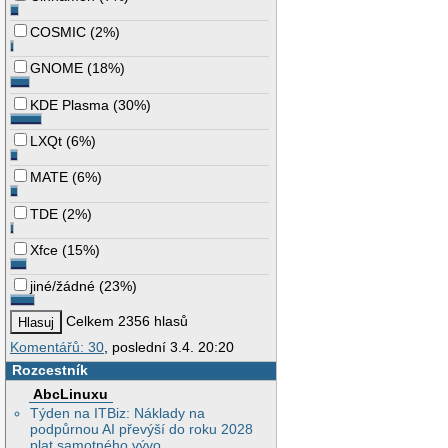
COSMIC
(
2%
)
GNOME
(
18%
)
KDE Plasma
(
30%
)
LXQt
(
6%
)
MATE
(
6%
)
TDE
(
2%
)
Xfce
(
15%
)
jiné/žádné
(
23%
)
Celkem 2356 hlasů
Komentářů: 30
, poslední 3.4. 20:20
Rozcestník
AbcLinuxu
Týden na ITBiz: Náklady na
podpůrnou AI převýší do roku 2028
plat samotného vývo