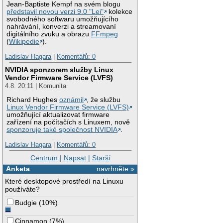
Jean-Baptiste Kempf na svém blogu
představil novou verzi 9.0 "Lei"
kolekce
svobodného softwaru umožňujícího
nahrávání, konverzi a streamovaní
digitálního zvuku a obrazu
FFmpeg
(
Wikipedie
).
Ladislav Hagara
|
Komentářů: 0
NVIDIA sponzorem služby Linux
Vendor Firmware Service (LVFS)
4.8. 20:11 | Komunita
Richard Hughes
oznámil
, že službu
Linux Vendor Firmware Service (LVFS)
umožňující aktualizovat firmware
zařízení na počítačích s Linuxem, nově
sponzoruje také společnost NVIDIA
.
Ladislav Hagara
|
Komentářů: 0
Centrum
|
Napsat
|
Starší
Anketa
navrhněte »
Které desktopové prostředí na Linuxu
používáte?
Budgie
(
10%
)
Cinnamon
(
7%
)