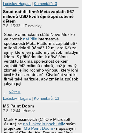
Ladislav Hagara
|
Komentářů: 3
Soud nařídil firmě Meta zaplatit 567
milionů USD kvůli újmě způsobené
dětem
7.8. 15:33 | IT novinky
Soud v americkém státě Nové Mexiko
ve čtvrtek
nařídil
internetové
společnosti Meta Platforms zaplatit 567
milionů dolarů (téměř 12 miliard Kč) za
újmy, které její platformy působí mladým
lidem. S přihlédnutím k dřívějšímu
verdiktu tak má společnost celkem
zaplatit 942 milionů dolarů, což je malý
zlomek jejího ročního výnosu, který loni
činil 60 miliard dolarů. Čtvrteční verdikt
firmě také nařizuje, aby změnila způsob,
jakým její
…
více »
Ladislav Hagara
|
Komentářů: 13
MS Paint Doom
7.8. 12:44 | Humor
Mark Russinovich (CTO v Microsoft
Azure) se
na LinkedIn pochlubil
svým
projektem
MS Paint Doom
napsaným
pomocí Claude. Hru Doom umožňuje