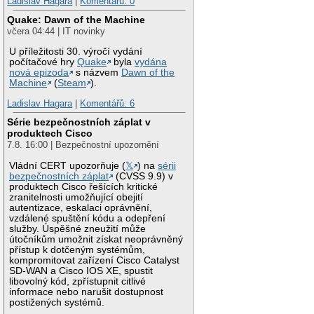
Ladislav Hagara
|
Komentářů: 0
Quake: Dawn of the Machine
včera 04:44 | IT novinky
U příležitosti 30. výročí vydání
počítačové hry
Quake
byla
vydána
nová epizoda
s názvem
Dawn of the
Machine
(
Steam
).
Ladislav Hagara
|
Komentářů: 6
Série bezpečnostních záplat v
produktech Cisco
7.8. 16:00 | Bezpečnostní upozornění
Vládní CERT upozorňuje (
𝕏
) na
sérii
bezpečnostních záplat
(CVSS 9.9) v
produktech Cisco řešících kritické
zranitelnosti umožňující obejití
autentizace, eskalaci oprávnění,
vzdálené spuštění kódu a odepření
služby. Úspěšné zneužití může
útočníkům umožnit získat neoprávněný
přístup k dotčeným systémům,
kompromitovat zařízení Cisco Catalyst
SD-WAN a Cisco IOS XE, spustit
libovolný kód, zpřístupnit citlivé
informace nebo narušit dostupnost
postižených systémů.